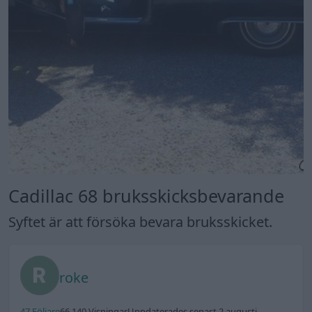
Cadillac 68 bruksskicksbevarande
Syftet är att försöka bevara bruksskicket.
roke
47 Följare
66 140 Visningar
Uppdaterades senast 2 augusti