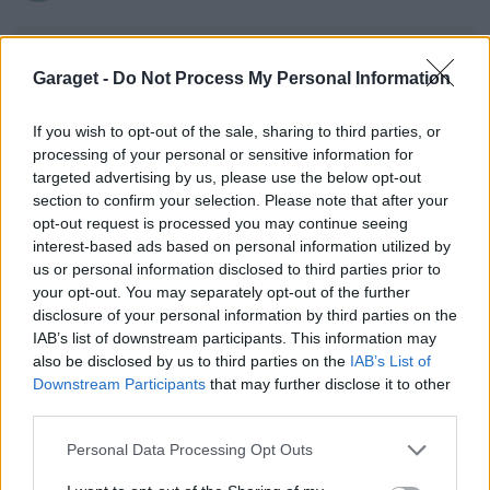
2 november 2015
#4
Trådstartare
Garaget -
Do Not Process My Personal Information
Genomslagsgummit hängde på trekvarten på ena
bärarmen fram. I stället för att köpa ny så borra jag
If you wish to opt-out of the sale, sharing to third parties, or
hål i den gamla och "sydde" fast den med
processing of your personal or sensitive information for
buntband. Jag fick tillverka ett specialmothåll på
targeted advertising by us, please use the below opt-out
undersidan av bärarmen så att det finns nånstans
section to confirm your selection. Please note that after your
att fästa buntbanden runt.
opt-out request is processed you may continue seeing
interest-based ads based on personal information utilized by
us or personal information disclosed to third parties prior to
Spara väl en tjuga eller nåt sånt men fick, som
your opt-out. You may separately opt-out of the further
bonus, flera timmars pyssel på köpet.
disclosure of your personal information by third parties on the
IAB’s list of downstream participants. This information may
also be disclosed by us to third parties on the
IAB’s List of
Downstream Participants
that may further disclose it to other
Gummiklots och specialmothåll
third parties.
Personal Data Processing Opt Outs