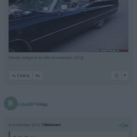
Senast redigerat av roke (4 november 2015)
All re
Citera
roke
207 Inlägg
4 november 2015
#6
Trådstartare