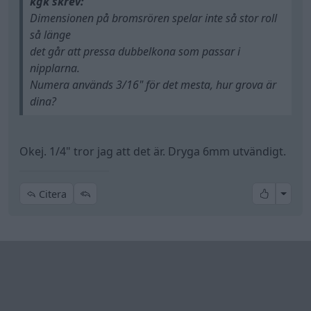
kgk skrev:
Dimensionen på bromsrören spelar inte så stor roll
så länge
det går att pressa dubbelkona som passar i
nipplarna.
Numera används 3/16" för det mesta, hur grova är
dina?
Okej. 1/4" tror jag att det är. Dryga 6mm utvändigt.
All re
Citera
roke
207 Inlägg