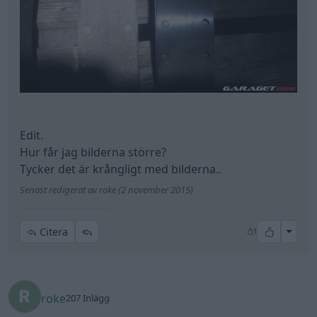
Edit.
Hur får jag bilderna större?
Tycker det är krångligt med bilderna..
Senast redigerat av roke (2 november 2015)
All re
Citera
1
roke
207 Inlägg