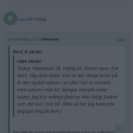
Är det mycket vakum i en sån? Det är massvis
med vakum i min bil. Slangar överallt under
huven. Jag tror många finesser inte riktigt funkar
som det ska i min bil. (Eller så har jag bara inte
begripit mig på dem.)
Nej det är bara vindrutetorkarna som är vakumtyrt i
vår, resten är wire.
Jag hade en Cheva El Camino -74 för många år
Härligt. Låter som en nivå i min smak. Ibland, och
sedan så jag vet vad du menar....
när det blir (för) mycket finesser så funderar jag på
om det inte vore bäst om utvecklingen stannat vid
Bilderna på vår -58: ljuger lite då lacken är matt
T-Ford och vedspis.
(originallacken) och det finns några småbulor men
den är rostfri och har hyfsad krom och vår bil
kommer inte heller renoveras utan bara repareras
All re
Citera
när det behövs så att den håller sig i ett trafikdugligt
skick.