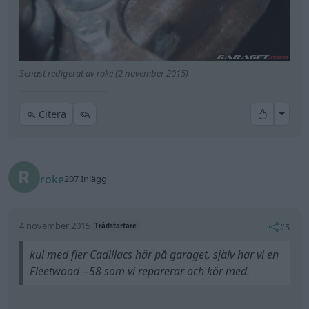
Senast redigerat av roke (2 november 2015)
All re
Citera
roke
207 Inlägg
4 november 2015
#5
Trådstartare
kul med fler Cadillacs här på garaget, själv har vi en
Fleetwood --58 som vi reparerar och kör med.