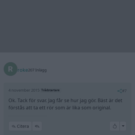
4 november 2015
#7
Trådstartare
Ok. Tack för svar. Jag får se hur jag gör. Bäst är det
förstås att ta ett rör som är lika som original.
All re
Citera
roke
207 Inlägg
6 november 2015
#8
Trådstartare
Gert_K skrev:
roke skrev:
Tackar. Fleetwood 58. Häftig bil. Verkar vara i fint
skick. Såg dina bilder. Den är det riktiga fenor på.