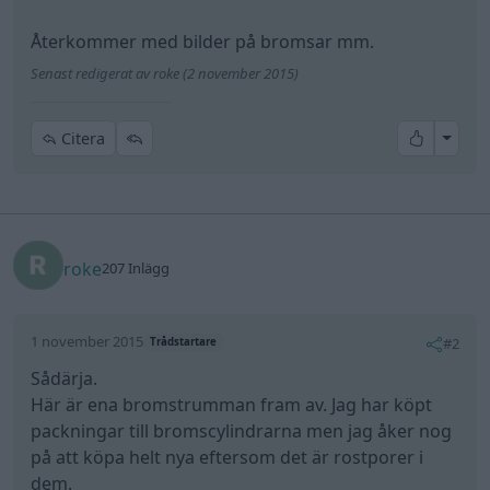
Återkommer med bilder på bromsar mm.
Senast redigerat av roke (2 november 2015)
All re
Citera
roke
207 Inlägg
1 november 2015
#2
Trådstartare
Sådärja.
Här är ena bromstrumman fram av. Jag har köpt
packningar till bromscylindrarna men jag åker nog
på att köpa helt nya eftersom det är rostporer i
dem.