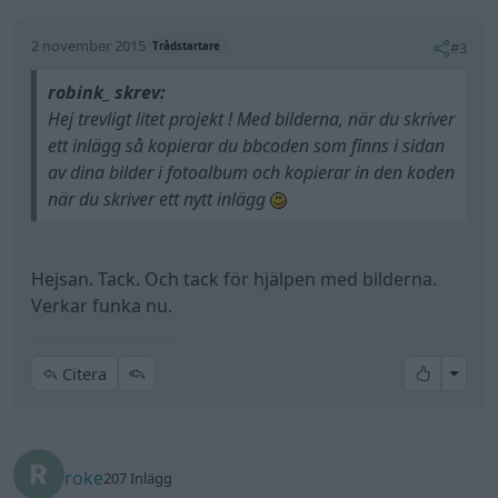
2 november 2015
#3
Trådstartare
robink_ skrev:
Hej trevligt litet projekt ! Med bilderna, när du skriver
ett inlägg så kopierar du bbcoden som finns i sidan
av dina bilder i fotoalbum och kopierar in den koden
när du skriver ett nytt inlägg
Hejsan. Tack. Och tack för hjälpen med bilderna.
Verkar funka nu.
All re
Citera
roke
207 Inlägg