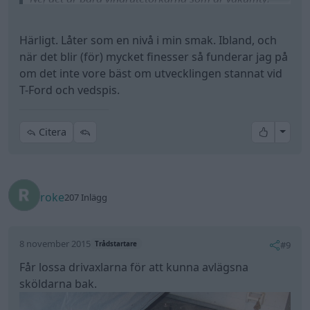
roke
207 Inlägg
8 november 2015
#9
Trådstartare
Får lossa drivaxlarna för att kunna avlägsna
sköldarna bak.