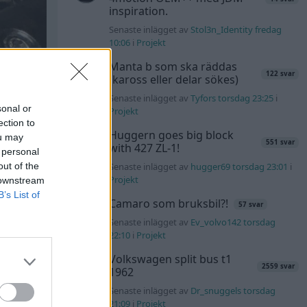
inspiration.
Senaste inlägget av
Stol3n_Identity fredag
10:06
i
Projekt
Manta b som ska räddas
122 svar
(kaross eller delar sökes)
Senaste inlägget av
Tyfors torsdag 23:25
i
sonal or
Projekt
ection to
Huggern goes big block
ou may
551 svar
with 427 ZL-1!
 personal
out of the
Senaste inlägget av
hugger69 torsdag 23:01
i
Projekt
 downstream
B’s List of
Camaro som bruksbil?!
57 svar
Senaste inlägget av
Ev_volvo142 torsdag
22:10
i
Projekt
Volkswagen split bus t1
2559 svar
1962
Senaste inlägget av
Dr_snuggels torsdag
21:09
i
Projekt