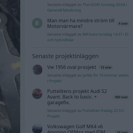
Senaste inlägget av
The-GOAT torsdag 20:54
i
Generell felsökning
Man man ha mindre ström till
4 svar
Motorvärmare?
Senaste inlägget av
BilFixare torsdag 14:37
i
El-
och hybridbilar
Senaste projektinläggen
Vw 1956 oval prosjekt
12 svar
Senaste inlägget av
jarleb för 10 timmar sedan
i
Projekt
Puttelitens projekt Audi S2
Avant. Back to basic. +
900 svar
garagefix.
Senaste inlägget av
Putteliten fredag 22:10
i
Projekt
Volkswagen Golf MK4 v6
4motion OEM++ med JDM
14 svar