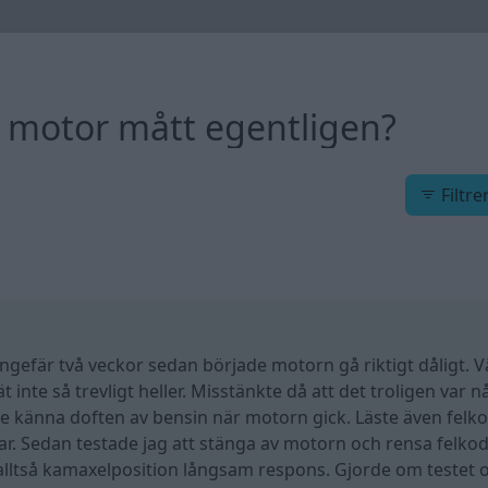
 motor mått egentligen?
Filtre
ungefär två veckor sedan började motorn gå riktigt dåligt. V
inte så trevligt heller. Misstänkte då att det troligen var n
 känna doften av bensin när motorn gick. Läste även felk
ar. Sedan testade jag att stänga av motorn och rensa felko
lltså kamaxelposition långsam respons. Gjorde om testet o