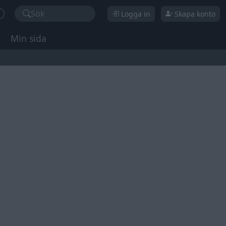
Sök
Logga in
Skapa konto
Min sida