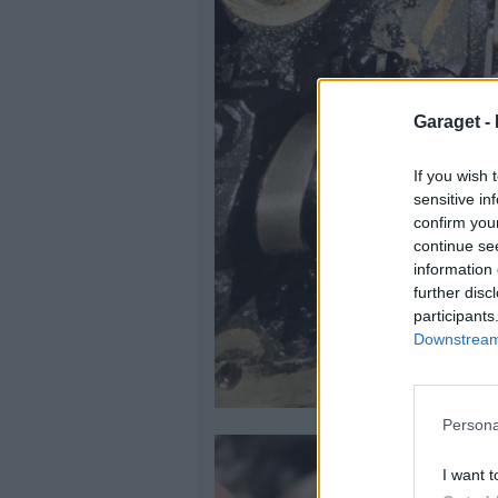
Garaget -
If you wish 
sensitive in
confirm you
continue se
information 
further disc
participants
Downstream 
Persona
I want t