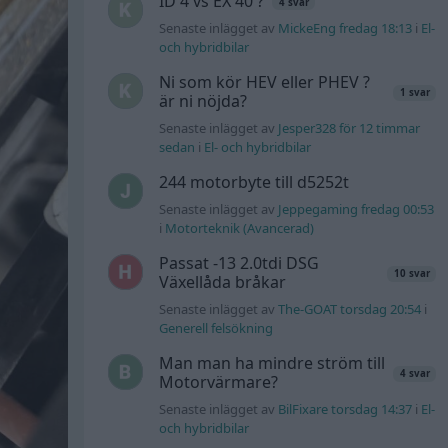
ID 4 vs EX 40 ?
4 svar
Senaste inlägget av
MickeEng fredag 18:13
i
El-
och hybridbilar
Ni som kör HEV eller PHEV ?
1 svar
är ni nöjda?
Senaste inlägget av
Jesper328 för 12 timmar
sedan
i
El- och hybridbilar
244 motorbyte till d5252t
Senaste inlägget av
Jeppegaming fredag 00:53
i
Motorteknik (Avancerad)
Passat -13 2.0tdi DSG
10 svar
Växellåda bråkar
Senaste inlägget av
The-GOAT torsdag 20:54
i
Generell felsökning
Man man ha mindre ström till
4 svar
Motorvärmare?
Senaste inlägget av
BilFixare torsdag 14:37
i
El-
och hybridbilar