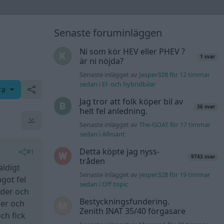
Senaste foruminläggen
Ni som kör HEV eller PHEV ?
1 svar
är ni nöjda?
Senaste inlägget av
Jesper328 för 12 timmar
sedan
i
El- och hybridbilar
ra
Jag tror att folk köper bil av
36 svar
helt fel anledning.
Senaste inlägget av
The-GOAT för 17 timmar
sedan
i
Allmänt
Detta köpte jag nyss-
#1
9743 svar
tråden
äldigt
Senaste inlägget av
Jesper328 för 19 timmar
ågot fel
sedan
i
Off topic
oder och
Bestyckningsfundering.
der och
Zenith INAT 35/40 förgasare
ch fick