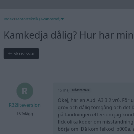
Index
>
Motorteknik (Avancerad)
Kamkedja dålig? Hur har min
Skriv svar
15 maj
Trådstartare
Okej, har en Audi A3 3.2 vr6. För 
R32liteversion
grov och dålig tomgång och det lät 
16 Inlägg
på tändningen eftersom jag kunde
fick olika koder om misständning
börja om. Då kom felkod p000a, a