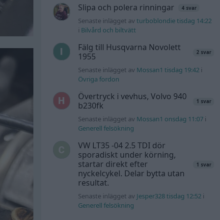
Slipa och polera rinningar
4 svar
Senaste inlägget av
turboblondie tisdag 14:22
i
Bilvård och biltvätt
Fälg till Husqvarna Novolett
2 svar
1955
Senaste inlägget av
Mossan1 tisdag 19:42
i
Övriga fordon
Övertryck i vevhus, Volvo 940
1 svar
b230fk
Senaste inlägget av
Mossan1 onsdag 11:07
i
Generell felsökning
VW LT35 -04 2.5 TDI dör
sporadiskt under körning,
startar direkt efter
1 svar
nyckelcykel. Delar bytta utan
resultat.
Senaste inlägget av
Jesper328 tisdag 12:52
i
Generell felsökning