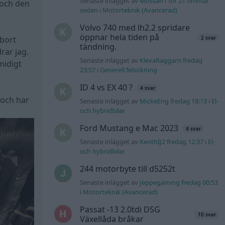
Senaste inlägget av
Mossan1 för 21 timmar
 och den
sedan
i
Motorteknik (Avancerad)
Volvo 740 med lh2.2 spridare
öppnar hela tiden på
 bort
2 svar
tändning.
rar jag.
Senaste inlägget av
KlevaRaggarn fredag
midigt
23:57
i
Generell felsökning
ID 4 vs EX 40 ?
4 svar
 och har
Senaste inlägget av
MickeEng fredag 18:13
i
El-
och hybridbilar
Ford Mustang e Mac 2023
4 svar
Senaste inlägget av
KenthIJ2 fredag 12:37
i
El-
och hybridbilar
244 motorbyte till d5252t
Senaste inlägget av
Jeppegaming fredag 00:53
i
Motorteknik (Avancerad)
Passat -13 2.0tdi DSG
10 svar
Växellåda bråkar