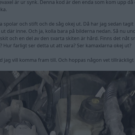
vevaxel är ur synk. Denna kod är den enda som kom upp då
ka.
 spolar och stift och de såg okej ut. Då har jag sedan tagit
 ut där inne. Och ja, kolla bara på bilderna nedan. Så nu und
 skit och en del av den svarta skiten är hård. Finns det nåt s
? Hur farligt ser detta ut att vara? Ser kamaxlarna okej ut?
 jag vill komma fram till. Och hoppas någon vet tillräckligt