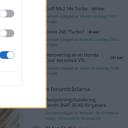
Golf Mk2 16v Turbo
137 svar
Senaste inlägget av
16vt4m torsdag 19:51
i
Projekt
Volvo 245 ?Turbo?
40 svar
Senaste inlägget av
Marurb1 onsdag 23:42
i
Projekt
Renovering av en Honda
181 svar
Civic Aerodeck VTi
Senaste inlägget av
Xebers76 onsdag 20:48
i
Projekt
Nyaste forumtrådarna
Bestyckningsfundering.
Zenith INAT 35/40 förgasare
Senaste inlägget av
Mossan1 för 21 timmar
sedan
i
Motorteknik (Avancerad)