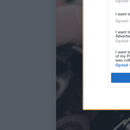
Opted 
I want t
Opted 
I want 
Advertis
Opted 
I want t
of my P
was col
Opted 