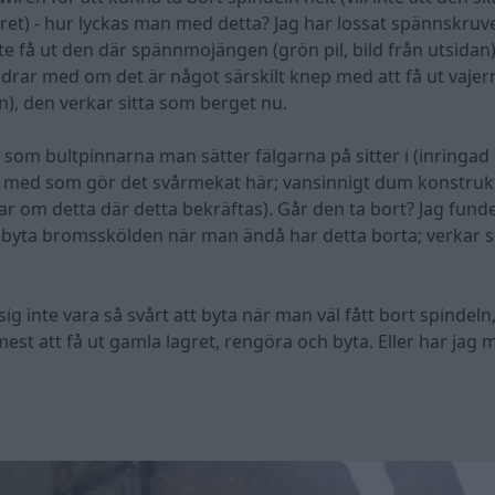
et) - hur lyckas man med detta? Jag har lossat spännskruve
e få ut den där spännmojängen (grön pil, bild från utsidan)
undrar med om det är något särskilt knep med att få ut vajer
an), den verkar sitta som berget nu.
som bultpinnarna man sätter fälgarna på sitter i (inringad i 
 med som gör det svårmekat här; vansinnigt dum konstruk
dar om detta där detta bekräftas). Går den ta bort? Jag fund
 byta bromsskölden när man ändå har detta borta; verkar 
 sig inte vara så svårt att byta när man väl fått bort spindeln
est att få ut gamla lagret, rengöra och byta. Eller har jag 