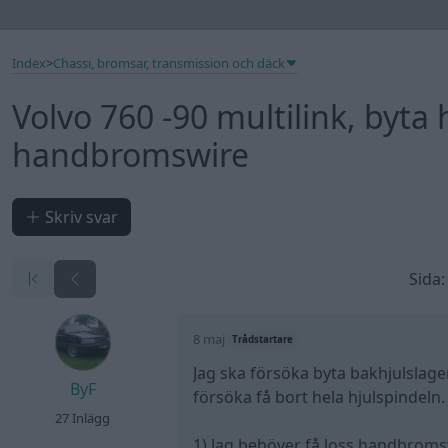
Index
>
Chassi, bromsar, transmission och däck
Volvo 760 -90 multilink, byta 
handbromswire
Skriv svar
Sida:
8 maj
Trådstartare
Jag ska försöka byta bakhjulslage
ByF
försöka få bort hela hjulspindeln
27 Inlägg
1) Jag behöver få loss handbromswi