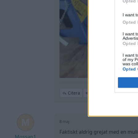
Opted 
I want t
Opted 
I want 
Advertis
Opted 
I want t
of my P
was col
Opted 
Citera
8 maj
Faktiskt aldrig grejat med en muli
Mossan1