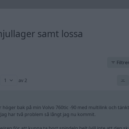
hjullager samt lossa
Filtre
av 2
r höger bak på min Volvo 760tic -90 med multilink och tänkt
. Jag har två problem så långt jag nu kommit.
ren för att kunna ta bort spindeln helt (vill inte att den sk