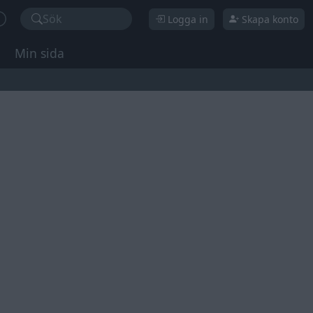
Sök
Logga in
Skapa konto
Min sida