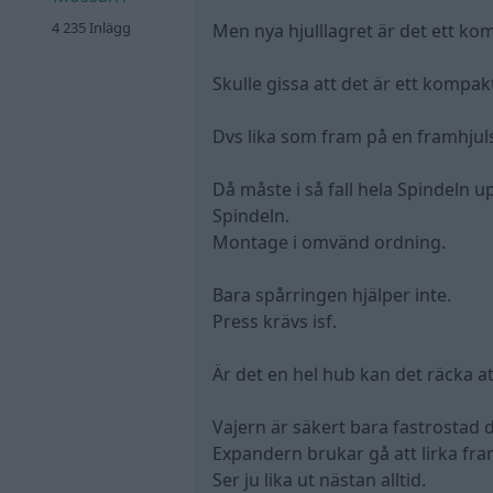
4 235 Inlägg
Men nya hjulllagret är det ett ko
Skulle gissa att det är ett kompa
Dvs lika som fram på en framhjul
Då måste i så fall hela Spindeln 
Spindeln.
Montage i omvänd ordning.
Bara spårringen hjälper inte.
Press krävs isf.
Är det en hel hub kan det räcka at
Vajern är säkert bara fastrostad d
Expandern brukar gå att lirka fra
Ser ju lika ut nästan alltid.