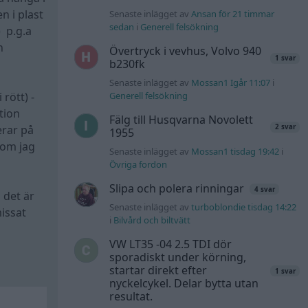
n i plast
Senaste inlägget av
Ansan för 21 timmar
sedan
i
Generell felsökning
 p.g.a
n
Övertryck i vevhus, Volvo 940
1 svar
b230fk
Senaste inlägget av
Mossan1 Igår 11:07
i
rött) -
Generell felsökning
tion
Fälg till Husqvarna Novolett
2 svar
erar på
1955
som jag
Senaste inlägget av
Mossan1 tisdag 19:42
i
Övriga fordon
Slipa och polera rinningar
4 svar
, det är
Senaste inlägget av
turboblondie tisdag 14:22
missat
i
Bilvård och biltvätt
VW LT35 -04 2.5 TDI dör
sporadiskt under körning,
startar direkt efter
1 svar
nyckelcykel. Delar bytta utan
resultat.