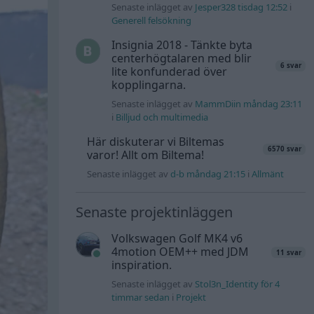
Senaste inlägget av
Jesper328 tisdag 12:52
i
Generell felsökning
Insignia 2018 - Tänkte byta
centerhögtalaren med blir
6 svar
lite konfunderad över
kopplingarna.
Senaste inlägget av
MammDiin måndag 23:11
i
Billjud och multimedia
Här diskuterar vi Biltemas
6570 svar
varor! Allt om Biltema!
Senaste inlägget av
d-b måndag 21:15
i
Allmänt
Senaste projektinläggen
Volkswagen Golf MK4 v6
4motion OEM++ med JDM
11 svar
inspiration.
Senaste inlägget av
Stol3n_Identity för 4
timmar sedan
i
Projekt