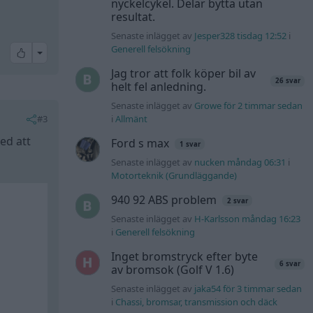
nyckelcykel. Delar bytta utan
resultat.
Senaste inlägget av
Jesper328 tisdag 12:52
i
Generell felsökning
All reactions
Jag tror att folk köper bil av
26 svar
helt fel anledning.
Senaste inlägget av
Growe för 2 timmar sedan
#3
i
Allmänt
ed att
Ford s max
1 svar
Senaste inlägget av
nucken måndag 06:31
i
Motorteknik (Grundläggande)
940 92 ABS problem
2 svar
Senaste inlägget av
H-Karlsson måndag 16:23
i
Generell felsökning
Inget bromstryck efter byte
6 svar
av bromsok (Golf V 1.6)
Senaste inlägget av
jaka54 för 3 timmar sedan
i
Chassi, bromsar, transmission och däck