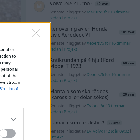
Volvo 245 ?Turbo?
40 svar
Senaste inlägget av
Marurb1 för 13 timmar
sedan
i
Projekt
Renovering av en Honda
181 svar
Civic Aerodeck VTi
Senaste inlägget av
Xebers76 för 16 timmar
sedan
i
Projekt
sonal or
ection to
Antikrundan på 4 hjul! Ford
ou may
68 svar
Model T 1923
 personal
Senaste inlägget av
Xebers76 för 16 timmar
out of the
sedan
i
Projekt
 downstream
B’s List of
Manta b som ska räddas
120 svar
(kaross eller delar sökes)
Senaste inlägget av
Tyfors för 19 timmar
sedan
i
Projekt
Camaro som bruksbil?!
56 svar
Senaste inlägget av
Ev_volvo142 Igår 09:02
i
Projekt