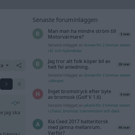
Senaste foruminläggen
Man man ha mindre ström till
3 svar
Motorvärmare?
Senaste inlägget av
Growe för 2 timmar sedan
i
El- och hybridbilar
Jag tror att folk köper bil av
ra
26 svar
helt fel anledning.
Senaste inlägget av
Growe för 2 timmar sedan
i
Allmänt
Inget bromstryck efter byte
6 svar
av bromsok (Golf V 1.6)
#1
Senaste inlägget av
jaka54 för 3 timmar sedan
i
Chassi, bromsar, transmission och däck
e jag ska
Kia Ceed 2017 batteritorsk
med jämna mellanrum.
46 svar
Varför?
a hänga i