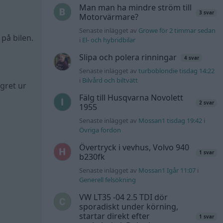
Man man ha mindre ström till
3 svar
Motorvärmare?
Senaste inlägget av
Growe för 2 timmar sedan
på bilen.
i
El- och hybridbilar
Slipa och polera rinningar
4 svar
Senaste inlägget av
turboblondie tisdag 14:22
i
Bilvård och biltvätt
gret ur
Fälg till Husqvarna Novolett
2 svar
1955
Senaste inlägget av
Mossan1 tisdag 19:42
i
Övriga fordon
Övertryck i vevhus, Volvo 940
1 svar
b230fk
Senaste inlägget av
Mossan1 Igår 11:07
i
Generell felsökning
VW LT35 -04 2.5 TDI dör
sporadiskt under körning,
startar direkt efter
1 svar