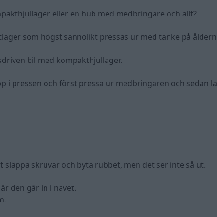
mpakthjullager eller en hub med medbringare och allt?
ktlager som högst sannolikt pressas ur med tanke på åldern 
sdriven bil med kompakthjullager.
upp i pressen och först pressa ur medbringaren och sedan la
t släppa skruvar och byta rubbet, men det ser inte så ut.
är den går in i navet.
m.