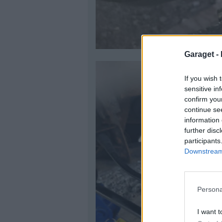
Garaget -
If you wish 
sensitive in
confirm you
continue se
information 
further disc
participants
Downstream 
Persona
I want t