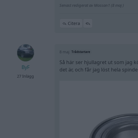
Senast redigerat av Mossan1 (8 maj )
Citera
8 maj
Trådstartare
Så här ser hjullagret ut som jag k
ByF
det är, och får jag löst hela spin
27 Inlägg