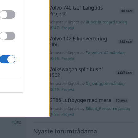
Volvo 740 GLT Långtids
46 svar
Projekt
Senaste inlägget av
RubenRutegard tisdag
19:47
i
Projekt
Volvo 142 Elkonvertering
848 svar
Elbil
Senaste inlägget av
Ev_volvo142 måndag
19:16
i
Projekt
Volkswagen split bus t1
2558 svar
1962
Senaste inlägget av
Dr_snuggels måndag
18:29
i
Projekt
All reactions
GT86 Luftbygge med mera
80 svar
Senaste inlägget av
Rikard_Persson måndag
09:55
i
Projekt
#2
Nyaste forumtrådarna