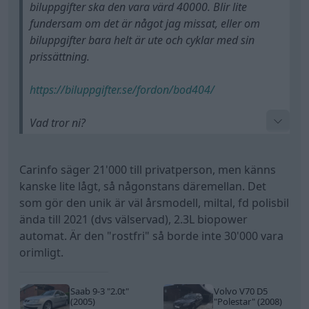
biluppgifter ska den vara värd 40000. Blir lite
fundersam om det är något jag missat, eller om
biluppgifter bara helt är ute och cyklar med sin
prissättning.
https://biluppgifter.se/fordon/bod404/
Vad tror ni?
Tack för tips!
Carinfo säger 21'000 till privatperson, men känns
kanske lite lågt, så någonstans däremellan. Det
som gör den unik är väl årsmodell, miltal, fd polisbil
ända till 2021 (dvs välservad), 2.3L biopower
automat. Är den "rostfri" så borde inte 30'000 vara
orimligt.
Saab 9-3
"2.0t"
Volvo V70 D5
(2005)
"Polestar"
(2008)