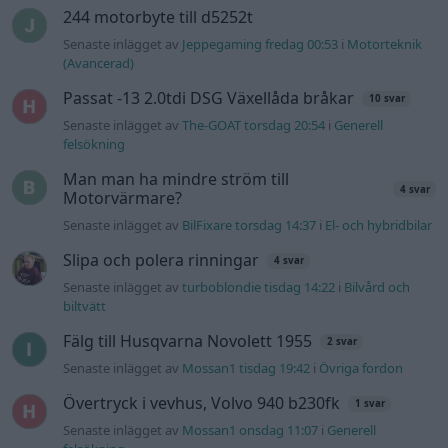
Senaste inlägget av
turboblondie tisdag 14:22
i
Bilvård och
biltvätt
Fälg till Husqvarna Novolett 1955
2 svar
Senaste inlägget av
Mossan1 tisdag 19:42
i
Övriga fordon
Övertryck i vevhus, Volvo 940 b230fk
1 svar
Senaste inlägget av
Mossan1 onsdag 11:07
i
Generell
felsökning
VW LT35 -04 2.5 TDI dör sporadiskt under
körning, startar direkt efter nyckelcykel.
1 svar
Delar bytta utan resultat.
Senaste inlägget av
Jesper328 tisdag 12:52
i
Generell
felsökning