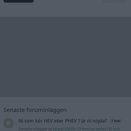
Senaste foruminläggen
Ni som kör HEV eller PHEV ? är ni nöjda?
1 svar
Senaste inlägget av
Jesper328 för 12 timmar sedan
i
El- och
hybridbilar
Jag tror att folk köper bil av helt fel
36 svar
anledning.
Senaste inlägget av
The-GOAT för 18 timmar sedan
i
Allmänt
Detta köpte jag nyss-tråden
9743 svar
Senaste inlägget av
Jesper328 för 20 timmar sedan
i
Off topic
Bestyckningsfundering. Zenith INAT 35/40
förgasare
Senaste inlägget av
Mossan1 för 21 timmar sedan
i
Motorteknik (Avancerad)