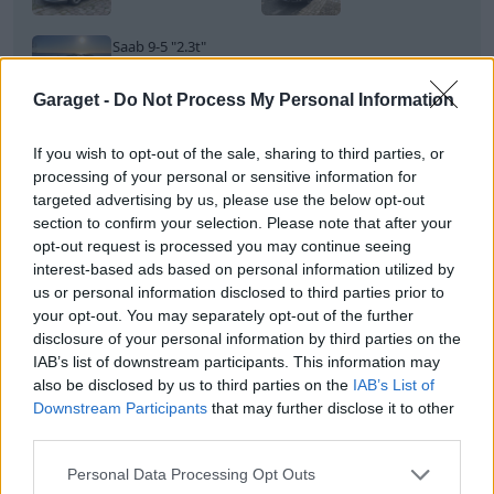
Saab 9-5
"2.3t"
(2003)
Garaget -
Do Not Process My Personal Information
If you wish to opt-out of the sale, sharing to third parties, or
All re
Citera
processing of your personal or sensitive information for
targeted advertising by us, please use the below opt-out
section to confirm your selection. Please note that after your
opt-out request is processed you may continue seeing
Brådhis
11 314 Inlägg
interest-based ads based on personal information utilized by
* Voff voff *
us or personal information disclosed to third parties prior to
your opt-out. You may separately opt-out of the further
disclosure of your personal information by third parties on the
11 maj
#8
IAB’s list of downstream participants. This information may
Mossan1 skrev:
also be disclosed by us to third parties on the
IAB’s List of
Downstream Participants
that may further disclose it to other
Men om det är en ovanlig modell av 9-5 borde du
third parties.
veta. Finns väl inga direkt unika (om man ska se det
realistiskt) men en Aero är väl värd mer än en vanlig
Personal Data Processing Opt Outs
tex.