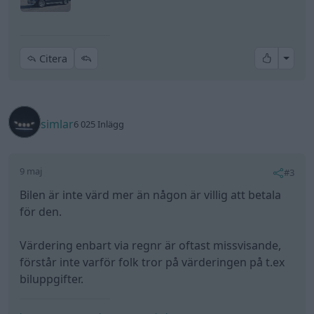
All re
Citera
simlar
6 025 Inlägg
9 maj
#3
Bilen är inte värd mer än någon är villig att betala
för den.
Värdering enbart via regnr är oftast missvisande,
förstår inte varför folk tror på värderingen på t.ex
biluppgifter.