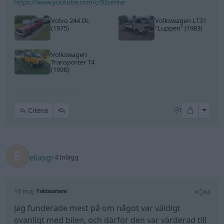
https://www.youtube.com/c/93simlar
Volvo 244 DL
Volkswagen LT31
(1975)
"Luppen"
(1983)
Volkswagen
Transporter T4
(1998)
All re
Citera
1
eliasgr
4 Inlägg
10 maj
#4
Trådstartare
Jag funderade mest på om något var väldigt
ovanligt med bilen, och därför den var värderad till