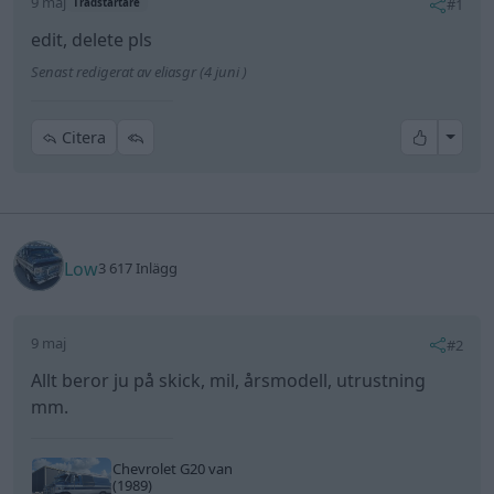
9 maj
#1
Trådstartare
edit, delete pls
Senast redigerat av eliasgr (4 juni )
All re
Citera
Low
3 617 Inlägg
9 maj
#2
Allt beror ju på skick, mil, årsmodell, utrustning
mm.
Chevrolet G20 van
(1989)