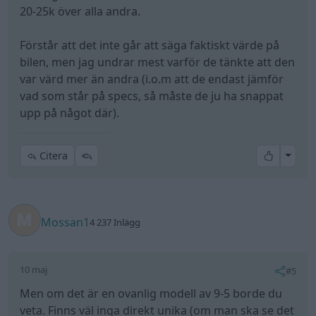
20-25k över alla andra.
Förstår att det inte går att säga faktiskt värde på
bilen, men jag undrar mest varför de tänkte att den
var värd mer än andra (i.o.m att de endast jämför
vad som står på specs, så måste de ju ha snappat
upp på något där).
All re
Citera
Mossan1
4 237 Inlägg
10 maj
#5
Men om det är en ovanlig modell av 9-5 borde du
veta. Finns väl inga direkt unika (om man ska se det