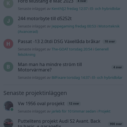
Senaste projektinläggen
Vw 1956 oval prosjekt
12 svar
Senaste inlägget av
jarleb för 10 timmar sedan
i
Projekt
Puttelitens projekt Audi S2 Avant. Back
900 svar
to basic. + garagefix.
Senaste inlägget av
Putteliten fredag 22:10
i
Projekt
Volkswagen Golf MK4 v6 4motion OEM++
14 svar
med JDM inspiration.
Senaste inlägget av
Stol3n_Identity fredag 10:06
i
Projekt
Manta b som ska räddas (kaross eller
122 svar
delar sökes)
Senaste inlägget av
Tyfors torsdag 23:25
i
Projekt
Huggern goes big block with 427 ZL-1!
551 svar
Senaste inlägget av
hugger69 torsdag 23:01
i
Projekt