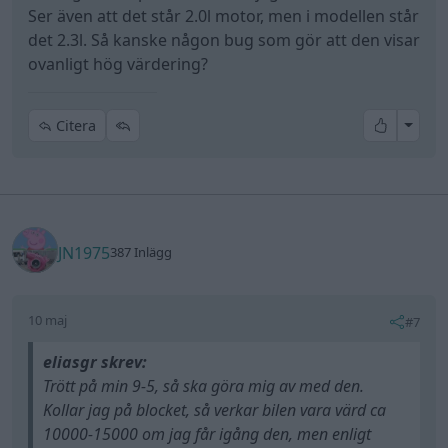
Ser även att det står 2.0l motor, men i modellen står
det 2.3l. Så kanske någon bug som gör att den visar
ovanligt hög värdering?
All re
Citera
JN1975
387 Inlägg
10 maj
#7
eliasgr skrev:
Trött på min 9-5, så ska göra mig av med den.
Kollar jag på blocket, så verkar bilen vara värd ca
10000-15000 om jag får igång den, men enligt