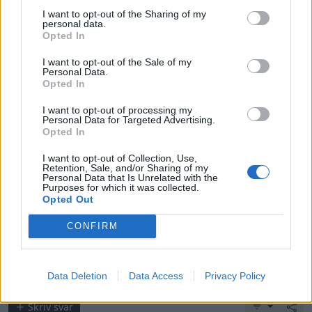
I want to opt-out of the Sharing of my
personal data.
Opted In
Hirsch?
I want to opt-out of the Sale of my
Personal Data.
Opted In
The evening sun touched gently on the eyes of Lucy
Jordan...
I want to opt-out of processing my
Personal Data for Targeted Advertising.
Volvo XC70 D4
Opted In
Polestar AWD
"Hemlig XIV"
(2015)
I want to opt-out of Collection, Use,
Retention, Sale, and/or Sharing of my
Personal Data that Is Unrelated with the
Purposes for which it was collected.
Opted Out
All re
Citera
CONFIRM
Data Deletion
Data Access
Privacy Policy
Skriv svar