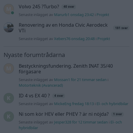
Motorteknik (Avancerad)
ID 4 vs EX 40 ?
4 svar
Senaste inlägget av
MickeEng fredag 18:13
i
El- och hybridbilar
Ni som kör HEV eller PHEV ? är ni nöjda?
1 svar
Senaste inlägget av
Jesper328 för 12 timmar sedan
i
El- och
hybridbilar
244 motorbyte till d5252t
Senaste inlägget av
Jeppegaming fredag 00:53
i
Motorteknik
(Avancerad)
Passat -13 2.0tdi DSG Växellåda bråkar
10 svar
Senaste inlägget av
The-GOAT torsdag 20:54
i
Generell
felsökning
Man man ha mindre ström till
4 svar
Motorvärmare?
Senaste inlägget av
BilFixare torsdag 14:37
i
El- och hybridbilar
Slipa och polera rinningar
4 svar