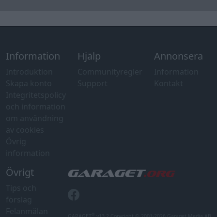
Övrig
information
Övrigt
Tips och
förslag
Felanmälan
®
GARAGET
v13.2 Copyright © 2001-2026 Garaget Media AB