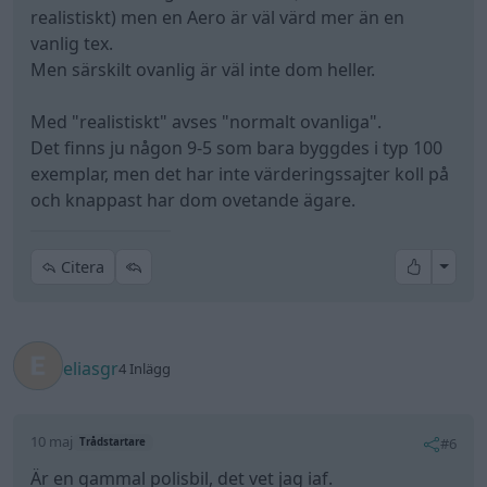
realistiskt) men en Aero är väl värd mer än en
vanlig tex.
Men särskilt ovanlig är väl inte dom heller.
Med "realistiskt" avses "normalt ovanliga".
Det finns ju någon 9-5 som bara byggdes i typ 100
exemplar, men det har inte värderingssajter koll på
och knappast har dom ovetande ägare.
All re
Citera
eliasgr
4 Inlägg
10 maj
#6
Trådstartare
Är en gammal polisbil, det vet jag iaf.