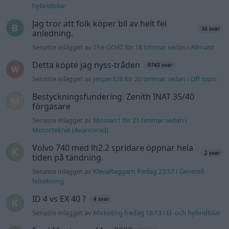
Volvo 740 med lh2.2 spridare öppnar hela
2 svar
tiden på tändning.
Senaste inlägget av
KlevaRaggarn fredag 23:57
i
Generell
felsökning
ID 4 vs EX 40 ?
4 svar
Senaste inlägget av
MickeEng fredag 18:13
i
El- och hybridbilar
Ford Mustang e Mac 2023
4 svar
Senaste inlägget av
KenthIJ2 fredag 12:37
i
El- och hybridbilar
244 motorbyte till d5252t
Senaste inlägget av
Jeppegaming fredag 00:53
i
Motorteknik
(Avancerad)
Passat -13 2.0tdi DSG Växellåda bråkar
10 svar
Senaste inlägget av
The-GOAT torsdag 20:54
i
Generell
felsökning
Man man ha mindre ström till
4 svar
Motorvärmare?
Senaste inlägget av
BilFixare torsdag 14:37
i
El- och hybridbilar