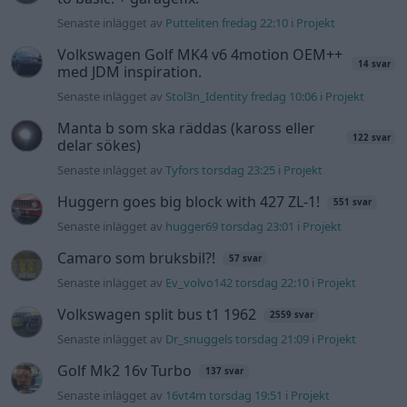
Camaro som bruksbil?!
57 svar
Senaste inlägget av
Ev_volvo142 torsdag 22:10
i
Projekt
Volkswagen split bus t1 1962
2559 svar
Senaste inlägget av
Dr_snuggels torsdag 21:09
i
Projekt
Golf Mk2 16v Turbo
137 svar
Senaste inlägget av
16vt4m torsdag 19:51
i
Projekt
Volvo 245 ?Turbo?
40 svar
Senaste inlägget av
Marurb1 onsdag 23:42
i
Projekt
Renovering av en Honda Civic Aerodeck
181 svar
VTi
Senaste inlägget av
Xebers76 onsdag 20:48
i
Projekt
Nyaste forumtrådarna
Bestyckningsfundering. Zenith INAT 35/40
förgasare
Senaste inlägget av
Mossan1 för 21 timmar sedan
i