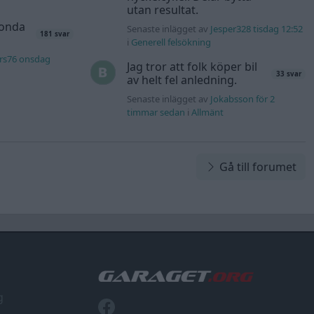
utan resultat.
Honda
Senaste inlägget av
Jesper328 tisdag 12:52
181 svar
i
Generell felsökning
rs76 onsdag
Jag tror att folk köper bil
33 svar
av helt fel anledning.
Senaste inlägget av
Jokabsson för 2
timmar sedan
i
Allmänt
Gå till forumet
g