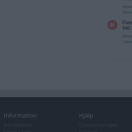
Senas
Gener
Över
940
Senas
i
Gene
Information
Hjälp
Introduktion
Communityregler