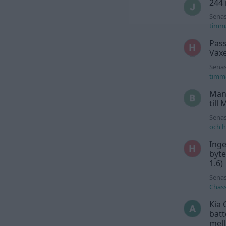
244 
Senas
timm
Pass
Växe
Senas
timm
Man
till
Senas
och h
Inge
byte
1.6)
Senas
Chass
Kia 
batt
mell