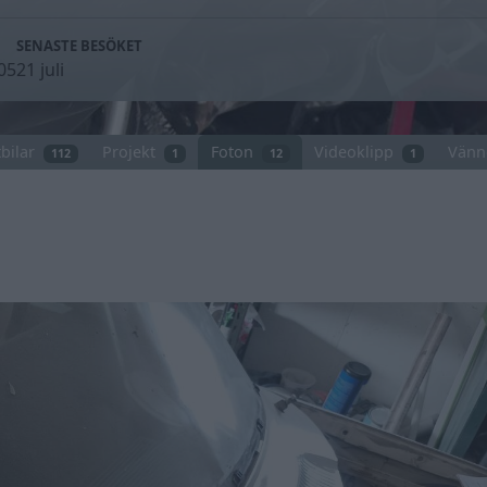
SENASTE BESÖKET
05
21 juli
bilar
Projekt
Foton
Videoklipp
Vänn
112
1
12
1