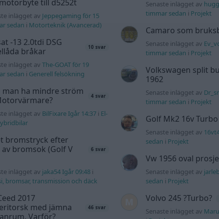
motorbyte till d5252t
Senaste inlägget av
hugg
timmar sedan
i
Projekt
te inlägget av
Jeppegaming för 15
ar sedan
i
Motorteknik (Avancerad)
Camaro som bruksbi
at -13 2.0tdi DSG
Senaste inlägget av
Ev_vo
10 svar
llåda bråkar
timmar sedan
i
Projekt
te inlägget av
The-GOAT för 19
Volkswagen split bu
ar sedan
i
Generell felsökning
1962
 man ha mindre ström
Senaste inlägget av
Dr_sn
4 svar
 Motorvärmare?
timmar sedan
i
Projekt
te inlägget av
BilFixare Igår 14:37
i
El-
Golf Mk2 16v Turbo
ybridbilar
Senaste inlägget av
16vt
t bromstryck efter
sedan
i
Projekt
 av bromsok (Golf V
6 svar
Vw 1956 oval prosje
te inlägget av
jaka54 Igår 09:48
i
Senaste inlägget av
jarle
i, bromsar, transmission och däck
sedan
i
Projekt
Ceed 2017
Volvo 245 ?Turbo?
eritorsk med jämna
46 svar
Senaste inlägget av
Maru
anrum. Varför?