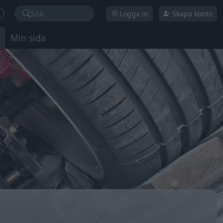
Sök
Logga in
Skapa konto
Min sida