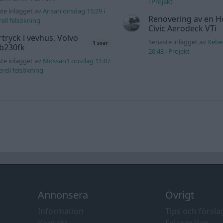
i
Projekt
te inlägget av
Ansan onsdag 15:29
i
Renovering av en 
ell felsökning
Civic Aerodeck VTi
tryck i vevhus, Volvo
Senaste inlägget av
Xebe
1 svar
 b230fk
20:48
i
Projekt
te inlägget av
Mossan1 onsdag 11:07
rell felsökning
Annonsera
Övrigt
Information
Tips och försla