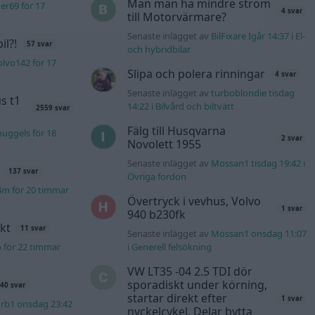
Man man ha mindre ström
er69 för 17
4 svar
till Motorvärmare?
Senaste inlägget av
BilFixare Igår 14:37
i
El-
l?!
57 svar
och hybridbilar
lvo142 för 17
Slipa och polera rinningar
4 svar
Senaste inlägget av
turboblondie tisdag
s t1
14:22
i
Bilvård och biltvätt
2559 svar
Fälg till Husqvarna
uggels för 18
2 svar
Novolett 1955
Senaste inlägget av
Mossan1 tisdag 19:42
i
137 svar
Övriga fordon
4m för 20 timmar
Övertryck i vevhus, Volvo
1 svar
940 b230fk
kt
11 svar
Senaste inlägget av
Mossan1 onsdag 11:07
b för 22 timmar
i
Generell felsökning
VW LT35 -04 2.5 TDI dör
sporadiskt under körning,
40 svar
startar direkt efter
1 svar
rb1 onsdag 23:42
nyckelcykel. Delar bytta