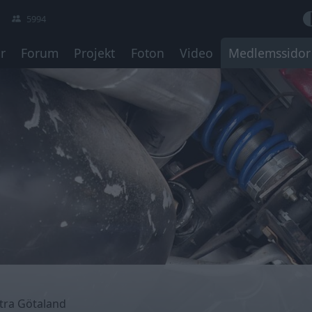
5994
r
Forum
Projekt
Foton
Video
Medlemssidor
tra Götaland