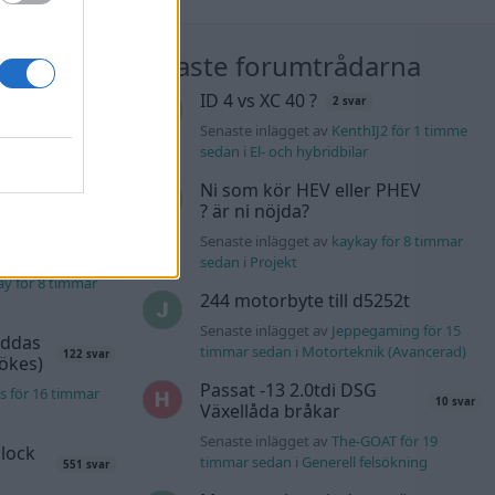
nläggen
Nyaste forumtrådarna
K4 v6
ID 4 vs XC 40 ?
2 svar
d JDM
14 svar
Senaste inlägget av
KenthIJ2 för 1 timme
sedan
i
El- och hybridbilar
n_Identity för 6
Ni som kör HEV eller PHEV
? är ni nöjda?
er PHEV
Senaste inlägget av
kaykay för 8 timmar
sedan
i
Projekt
ay för 8 timmar
244 motorbyte till d5252t
Senaste inlägget av
Jeppegaming för 15
äddas
timmar sedan
i
Motorteknik (Avancerad)
122 svar
sökes)
Passat -13 2.0tdi DSG
s för 16 timmar
10 svar
Växellåda bråkar
Senaste inlägget av
The-GOAT för 19
lock
timmar sedan
i
Generell felsökning
551 svar