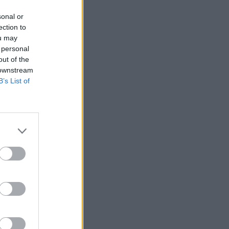
sonal or
ection to
ou may
 personal
out of the
 downstream
B’s List of