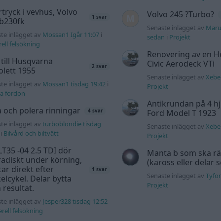
tryck i vevhus, Volvo
Volvo 245 ?Turbo?
1 svar
 b230fk
Senaste inlägget av
Maru
te inlägget av
Mossan1 Igår 11:07
i
sedan
i
Projekt
ell felsökning
Renovering av en 
 till Husqvarna
Civic Aerodeck VTi
2 svar
lett 1955
Senaste inlägget av
Xeber
te inlägget av
Mossan1 tisdag 19:42
i
Projekt
a fordon
Antikrundan på 4 hj
a och polera rinningar
Ford Model T 1923
4 svar
te inlägget av
turboblondie tisdag
Senaste inlägget av
Xeber
i
Bilvård och biltvätt
Projekt
T35 -04 2.5 TDI dör
Manta b som ska r
adiskt under körning,
(kaross eller delar 
tar direkt efter
1 svar
Senaste inlägget av
Tyfor
elcykel. Delar bytta
Projekt
 resultat.
te inlägget av
Jesper328 tisdag 12:52
rell felsökning