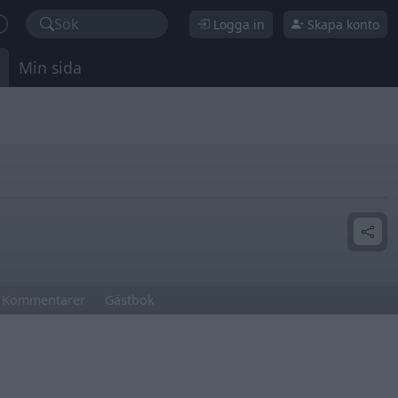
Sök
Logga in
Skapa konto
Min sida
Kommentarer
Gästbok