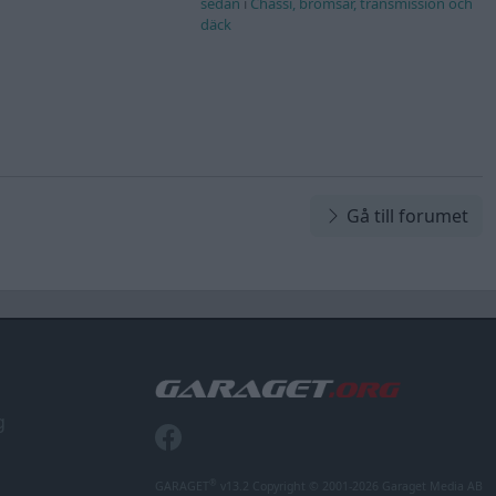
sedan
i
Chassi, bromsar, transmission och
däck
Gå till forumet
g
®
GARAGET
v13.2 Copyright © 2001-2026 Garaget Media AB