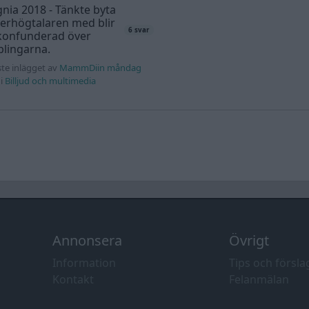
gnia 2018 - Tänkte byta
erhögtalaren med blir
6 svar
 konfunderad över
lingarna.
te inlägget av
MammDiin måndag
i
Billjud och multimedia
Annonsera
Övrigt
Information
Tips och försla
Kontakt
Felanmälan