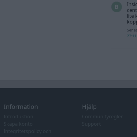
Insi
cent
lite
kopp
Senas
23:11
Information
Hjälp
Introduktion
Communityregler
Skapa konto
Support
Integritetspolicy och