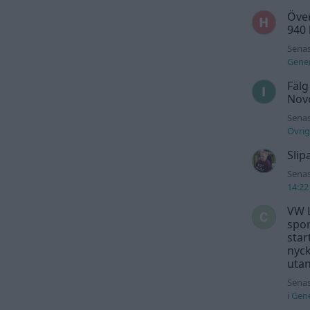
Över
940
Senas
Gener
Fälg
Novo
Senas
Övrig
Slip
Senas
14:22
VW L
spor
star
nyck
utan
Senas
i
Gene