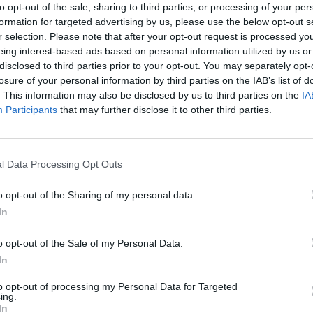
mentera
to opt-out of the sale, sharing to third parties, or processing of your per
formation for targeted advertising by us, please use the below opt-out s
r selection. Please note that after your opt-out request is processed y
eing interest-based ads based on personal information utilized by us or
disclosed to third parties prior to your opt-out. You may separately opt-
losure of your personal information by third parties on the IAB’s list of
. This information may also be disclosed by us to third parties on the
IA
Participants
that may further disclose it to other third parties.
l Data Processing Opt Outs
o opt-out of the Sharing of my personal data.
In
e foruminläggen
Senaste projekti
o opt-out of the Sale of my Personal Data.
at -13 2.0tdi DSG
Huggern goes big b
In
10 svar
llåda bråkar
with 427 ZL-1!
te inlägget av
The-GOAT för 2 timmar
Senaste inlägget av
hugg
to opt-out of processing my Personal Data for Targeted
ing.
n
i
Generell felsökning
minuter sedan
i
Projekt
In