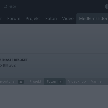
4809
r
Forum
Projekt
Foton
Video
Medlemssidor
SENASTE BESÖKET
5 juli 2021
avoritbilar
Projekt
Foton
Videoklipp
Vänner
36
4