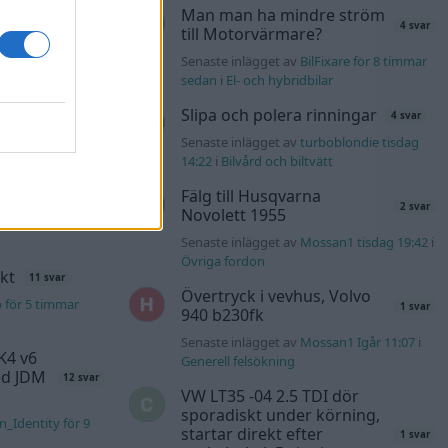
l?!
Man man ha mindre ström
57 svar
4 svar
till Motorvärmare?
lvo142 för 57
Senaste inlägget av
BilFixare för 8 timmar
sedan
i
El- och hybridbilar
s t1
2559 svar
Slipa och polera rinningar
4 svar
uggels för 1
Senaste inlägget av
turboblondie tisdag
14:22
i
Bilvård och biltvätt
Fälg till Husqvarna
137 svar
2 svar
Novolett 1955
4m för 3 timmar
Senaste inlägget av
Mossan1 tisdag 19:42
i
Övriga fordon
kt
11 svar
Övertryck i vevhus, Volvo
b för 5 timmar
1 svar
940 b230fk
Senaste inlägget av
Mossan1 Igår 11:07
i
K4 v6
Generell felsökning
d JDM
12 svar
VW LT35 -04 2.5 TDI dör
sporadiskt under körning,
n_Identity för 9
startar direkt efter
1 svar