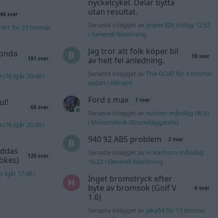
nyckelcykel. Delar bytta
utan resultat.
40 svar
Senaste inlägget av
Jesper328 tisdag 12:52
rb1 för 23 timmar
i
Generell felsökning
Jag tror att folk köper bil
Honda
30 svar
av helt fel anledning.
181 svar
Senaste inlägget av
The-GOAT för 4 timmar
s76 Igår 20:48
i
sedan
i
Allmänt
Ford s max
ul!
1 svar
68 svar
Senaste inlägget av
nucken måndag 06:31
i
Motorteknik (Grundläggande)
s76 Igår 20:38
i
940 92 ABS problem
2 svar
äddas
Senaste inlägget av
H-Karlsson måndag
120 svar
sökes)
16:23
i
Generell felsökning
s Igår 17:48
i
Inget bromstryck efter
byte av bromsok (Golf V
6 svar
1.6)
Senaste inlägget av
jaka54 för 13 timmar