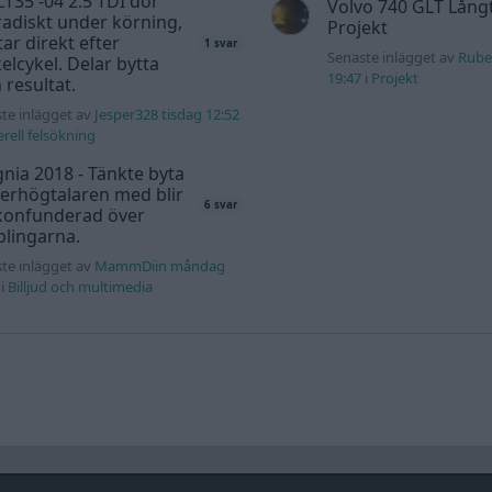
T35 -04 2.5 TDI dör
Volvo 740 GLT Lång
adiskt under körning,
Projekt
tar direkt efter
1 svar
Senaste inlägget av
Rube
elcykel. Delar bytta
19:47
i
Projekt
 resultat.
te inlägget av
Jesper328 tisdag 12:52
rell felsökning
gnia 2018 - Tänkte byta
erhögtalaren med blir
6 svar
 konfunderad över
lingarna.
te inlägget av
MammDiin måndag
i
Billjud och multimedia