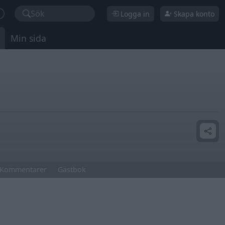
Sök
Logga in
Skapa konto
Min sida
Kommentarer
Gästbok