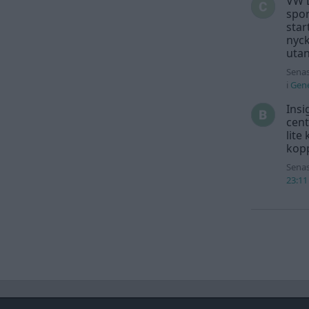
VW L
spor
star
nyck
utan
Senas
i
Gene
Insi
cent
lite
kopp
Senas
23:11