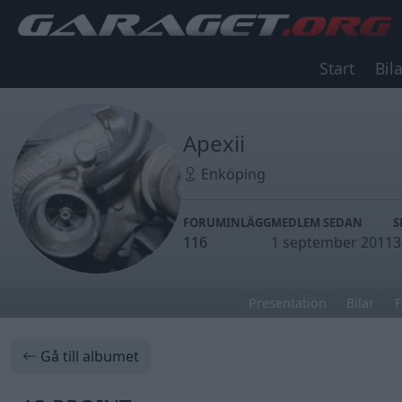
Start
Bila
Apexii
Enköping
FORUMINLÄGG
MEDLEM SEDAN
S
116
1 september 2011
3
Presentation
Bilar
F
Gå till albumet