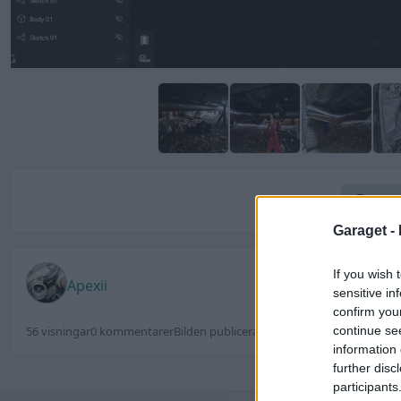
Kom
Garaget -
If you wish 
Apexii
sensitive in
confirm you
56 visningar
0 kommentarer
Bilden publicerades 26 januari 2025
continue se
information 
further disc
participants