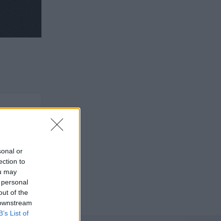
sonal or
ection to
ou may
 personal
out of the
 downstream
B’s List of