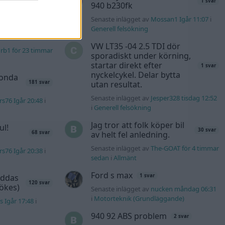
1 svar
940 b230fk
n_Identity för 9
Senaste inlägget av
Mossan1 Igår 11:07
i
Generell felsökning
40 svar
VW LT35 -04 2.5 TDI dör
rb1 för 23 timmar
sporadiskt under körning,
startar direkt efter
1 svar
nyckelcykel. Delar bytta
Honda
utan resultat.
181 svar
Senaste inlägget av
Jesper328 tisdag 12:52
s76 Igår 20:48
i
i
Generell felsökning
Jag tror att folk köper bil
ul!
30 svar
av helt fel anledning.
68 svar
Senaste inlägget av
The-GOAT för 4 timmar
s76 Igår 20:38
i
sedan
i
Allmänt
Ford s max
äddas
1 svar
120 svar
sökes)
Senaste inlägget av
nucken måndag 06:31
i
Motorteknik (Grundläggande)
s Igår 17:48
i
940 92 ABS problem
2 svar