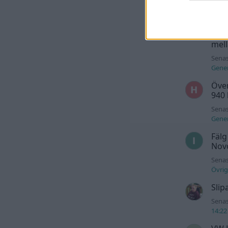
däck
Kia 
batt
mell
Senas
Gener
Över
940
Senas
Gener
Fälg
Novo
Senas
Övrig
Slip
Senas
14:22