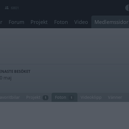
6801
r
Forum
Projekt
Foton
Video
Medlemssidor
ENASTE BESÖKET
0 maj
avoritbilar
Projekt
Foton
Videoklipp
Vänner
1
1