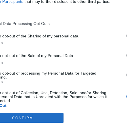
Participants
that may further disclose it to other third parties.
e foruminläggen
Senaste projekti
at -13 2.0tdi DSG
Camaro som bruksbi
10 svar
llåda bråkar
l Data Processing Opt Outs
Senaste inlägget av
Ev_vo
te inlägget av
The-GOAT för 1 timme
minuter sedan
i
Projekt
n
i
Generell felsökning
o opt-out of the Sharing of my personal data.
Volkswagen split bu
In
tror att folk köper bil
1962
30 svar
elt fel anledning.
Senaste inlägget av
Dr_sn
o opt-out of the Sale of my Personal Data.
te inlägget av
The-GOAT för 4 timmar
timme sedan
i
Projekt
In
n
i
Allmänt
Golf Mk2 16v Turbo
 man ha mindre ström
to opt-out of processing my Personal Data for Targeted
Senaste inlägget av
16vt
4 svar
ing.
 Motorvärmare?
sedan
i
Projekt
In
te inlägget av
BilFixare för 8 timmar
Vw 1956 oval prosje
n
i
El- och hybridbilar
o opt-out of Collection, Use, Retention, Sale, and/or Sharing
ersonal Data that Is Unrelated with the Purposes for which it
Senaste inlägget av
jarle
lected.
t bromstryck efter
sedan
i
Projekt
Out
 av bromsok (Golf V
6 svar
Volkswagen Golf M
CONFIRM
4motion OEM++ me
te inlägget av
jaka54 för 13 timmar
inspiration.
n
i
Chassi, bromsar, transmission och