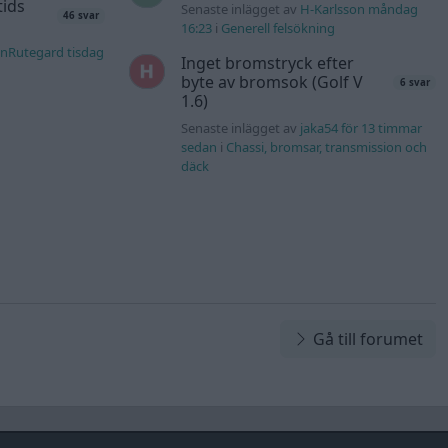
tids
Senaste inlägget av
H-Karlsson måndag
46 svar
16:23
i
Generell felsökning
nRutegard tisdag
Inget bromstryck efter
byte av bromsok (Golf V
6 svar
1.6)
Senaste inlägget av
jaka54 för 13 timmar
sedan
i
Chassi, bromsar, transmission och
däck
Gå till forumet