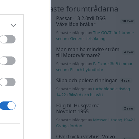
nläggen
Nyaste forumtrådarna
l?!
Passat -13 2.0tdi DSG
57 svar
10 svar
Växellåda bråkar
lvo142 för 40
Senaste inlägget av
The-GOAT för 1 timme
sedan
i
Generell felsökning
s t1
2559 svar
Man man ha mindre ström
4 svar
till Motorvärmare?
uggels för 1
Senaste inlägget av
BilFixare för 8 timmar
sedan
i
El- och hybridbilar
137 svar
Slipa och polera rinningar
4 svar
4m för 2 timmar
Senaste inlägget av
turboblondie tisdag
14:22
i
Bilvård och biltvätt
kt
11 svar
Fälg till Husqvarna
b för 5 timmar
2 svar
Novolett 1955
Senaste inlägget av
Mossan1 tisdag 19:42
i
K4 v6
Övriga fordon
d JDM
12 svar
Övertryck i vevhus, Volvo