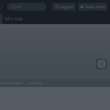
Sök
Logga in
Skapa konto
Min sida
Kommentarer
Gästbok