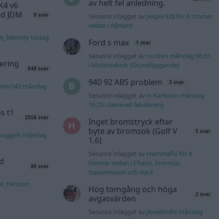
av helt fel anledning.
K4 v6
d JDM
Senaste inlägget av
Jesper328 för 6 timmar
9 svar
sedan
i
Allmänt
n_Identity tisdag
Ford s max
1 svar
Senaste inlägget av
nucken måndag 06:31
ering
i
Motorteknik (Grundläggande)
848 svar
940 92 ABS problem
2 svar
olvo142 måndag
Senaste inlägget av
H-Karlsson måndag
16:23
i
Generell felsökning
s t1
2558 svar
Inget bromstryck efter
byte av bromsok (Golf V
5 svar
nuggels måndag
1.6)
Senaste inlägget av
Hemmafix för 8
d
timmar sedan
i
Chassi, bromsar,
80 svar
transmission och däck
rd_Persson
Hög tomgång och höga
2 svar
avgasvärden
Senaste inlägget av
Jbreitholtz måndag