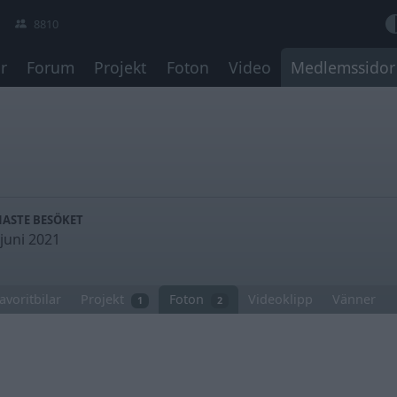
8810
r
Forum
Projekt
Foton
Video
Medlemssidor
NASTE BESÖKET
 juni 2021
avoritbilar
Projekt
Foton
Videoklipp
Vänner
1
2