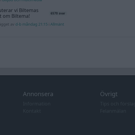
terar vi Biltemas
6570 svar
lt om Biltema!
lägget av
d-b måndag 21:15
i
Allmänt
Annonsera
Övrigt
Information
Tips och försla
Kontakt
Felanmälan