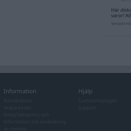
Här disku
varor! Al
Senaste in
Information
Hjälp
Introduktion
Communityregler
Skapa konto
Support
Integritetspolicy och
information om användning
av cookies