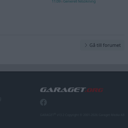
11:09
i
Generell felsökning
Gå till forumet
g
®
GARAGET
v13.2 Copyright © 2001-2026 Garaget Media AB