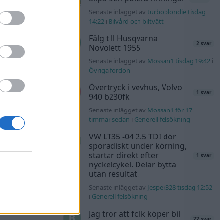
rs76 för 8 timmar
Senaste inlägget av
turboblondie tisdag
14:22
i
Bilvård och biltvätt
ul!
Fälg till Husqvarna
68 svar
2 svar
Novolett 1955
rs76 för 8 timmar
Senaste inlägget av
Mossan1 tisdag 19:42
i
Övriga fordon
äddas
Övertryck i vevhus, Volvo
120 svar
1 svar
sökes)
940 b230fk
s för 11 timmar
Senaste inlägget av
Mossan1 för 17
timmar sedan
i
Generell felsökning
l?!
VW LT35 -04 2.5 TDI dör
56 svar
sporadiskt under körning,
lvo142 för 20
startar direkt efter
1 svar
nyckelcykel. Delar bytta
utan resultat.
tids
46 svar
Senaste inlägget av
Jesper328 tisdag 12:52
i
Generell felsökning
nRutegard tisdag
Jag tror att folk köper bil
22 svar