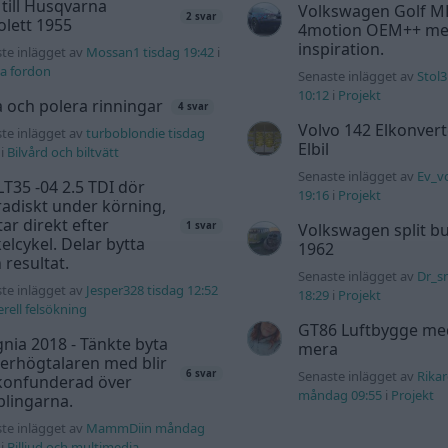
 till Husqvarna
Volkswagen Golf M
2 svar
lett 1955
4motion OEM++ me
inspiration.
te inlägget av
Mossan1 tisdag 19:42
i
a fordon
Senaste inlägget av
Stol3
10:12
i
Projekt
a och polera rinningar
4 svar
Volvo 142 Elkonvert
te inlägget av
turboblondie tisdag
Elbil
i
Bilvård och biltvätt
Senaste inlägget av
Ev_v
T35 -04 2.5 TDI dör
19:16
i
Projekt
adiskt under körning,
tar direkt efter
Volkswagen split bu
1 svar
elcykel. Delar bytta
1962
 resultat.
Senaste inlägget av
Dr_s
te inlägget av
Jesper328 tisdag 12:52
18:29
i
Projekt
rell felsökning
GT86 Luftbygge me
gnia 2018 - Tänkte byta
mera
erhögtalaren med blir
6 svar
Senaste inlägget av
Rika
 konfunderad över
måndag 09:55
i
Projekt
lingarna.
te inlägget av
MammDiin måndag
i
Billjud och multimedia