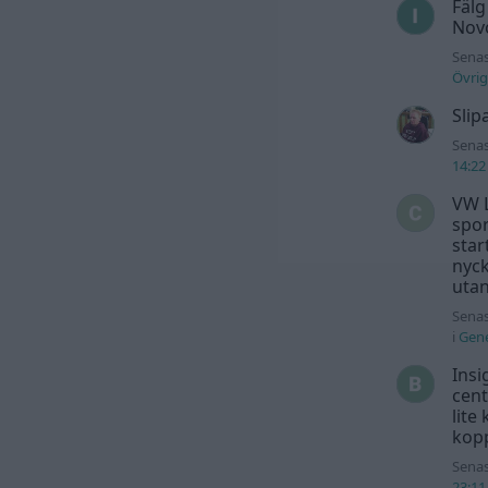
Fälg
Novo
Senas
Övrig
Slip
Senas
14:22
VW L
spor
star
nyck
utan
Senas
i
Gene
Insi
cent
lite
kopp
Senas
23:11