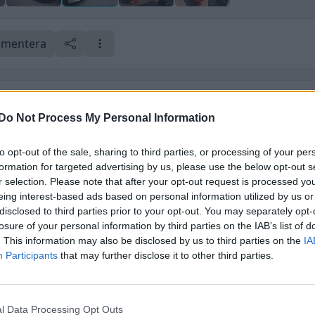
mentera
Do Not Process My Personal Information
to opt-out of the sale, sharing to third parties, or processing of your per
formation for targeted advertising by us, please use the below opt-out s
r selection. Please note that after your opt-out request is processed y
eing interest-based ads based on personal information utilized by us or
disclosed to third parties prior to your opt-out. You may separately opt-
e foruminläggen
Senaste projekti
losure of your personal information by third parties on the IAB’s list of
. This information may also be disclosed by us to third parties on the
IA
tror att folk köper bil
Volvo 245 ?Turbo?
22 svar
elt fel anledning.
Participants
that may further disclose it to other third parties.
Senaste inlägget av
Maru
te inlägget av
Jesper328 för 6 timmar
sedan
i
Projekt
n
i
Allmänt
Renovering av en 
l Data Processing Opt Outs
t bromstryck efter
Civic Aerodeck VTi