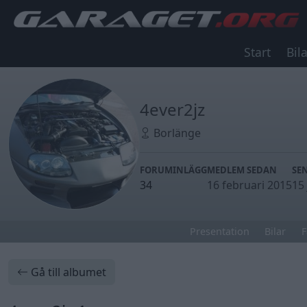
Start
Bila
4ever2jz
Borlänge
FORUMINLÄGG
MEDLEM SEDAN
SE
34
16 februari 2015
15
Presentation
Bilar
F
Gå till albumet