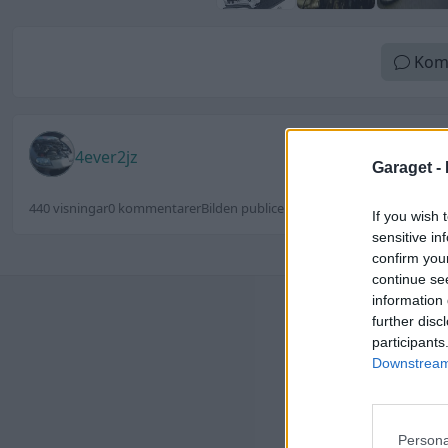
Kom
4ever2jz
Garaget -
440 visningar
0 kommentarer
Bilden publicerades 17 februari 2015
If you wish 
sensitive in
confirm you
continue se
information 
Senast
further disc
participants
Jag 
av h
Downstream 
Senas
seda
Persona
Inge