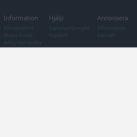
Information
Hjälp
Annonsera
Introduktion
Communityregler
Information
Skapa konto
Support
Kontakt
Integritetspolicy
och information
om användning
av cookies
Övrig
information
Övrigt
Tips och
förslag
Felanmälan
®
GARAGET
v13.2 Copyright © 2001-2026 Garaget Media AB