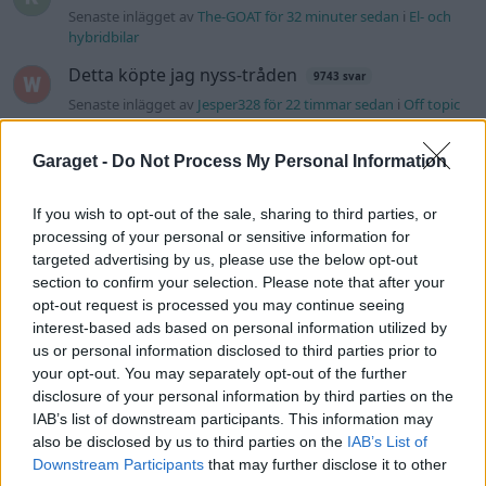
Senaste inlägget av
The-GOAT för 32 minuter sedan
i
El- och
hybridbilar
Detta köpte jag nyss-tråden
9743 svar
Senaste inlägget av
Jesper328 för 22 timmar sedan
i
Off topic
Bestyckningsfundering. Zenith INAT 35/40
förgasare
Garaget -
Do Not Process My Personal Information
Senaste inlägget av
Mossan1 Igår 10:06
i
Motorteknik
(Avancerad)
If you wish to opt-out of the sale, sharing to third parties, or
processing of your personal or sensitive information for
Volvo 740 med lh2.2 spridare öppnar hela
targeted advertising by us, please use the below opt-out
2 svar
tiden på tändning.
section to confirm your selection. Please note that after your
Senaste inlägget av
KlevaRaggarn fredag 23:57
i
Generell
opt-out request is processed you may continue seeing
felsökning
interest-based ads based on personal information utilized by
us or personal information disclosed to third parties prior to
Ford Mustang e Mac 2023
4 svar
your opt-out. You may separately opt-out of the further
Senaste inlägget av
KenthIJ2 fredag 12:37
i
El- och hybridbilar
disclosure of your personal information by third parties on the
IAB’s list of downstream participants. This information may
244 motorbyte till d5252t
also be disclosed by us to third parties on the
IAB’s List of
Senaste inlägget av
Jeppegaming fredag 00:53
i
Motorteknik
Downstream Participants
that may further disclose it to other
(Avancerad)