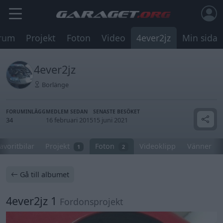
rum
Projekt
Foton
Video
4ever2jz
Min sida
4ever2jz
Borlänge
FORUMINLÄGG
MEDLEM SEDAN
SENASTE BESÖKET
34
16 februari 2015
15 juni 2021
avoritbilar
Projekt
Foton
Videoklipp
Vänner
1
2
Gå till albumet
4ever2jz 1
Fordonsprojekt