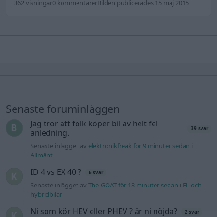
362 visningar
0 kommentarer
Bilden publicerades 15 maj 2015
Senaste foruminläggen
Jag tror att folk köper bil av helt fel
39 svar
anledning.
Senaste inlägget av
elektronikfreak för 9 minuter sedan
i
Allmänt
ID 4 vs EX 40 ?
6 svar
Senaste inlägget av
The-GOAT för 13 minuter sedan
i
El- och
hybridbilar
Ni som kör HEV eller PHEV ? är ni nöjda?
2 svar