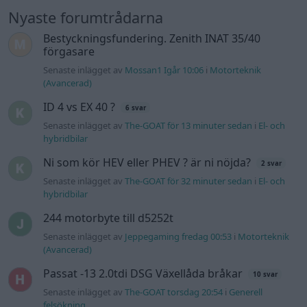
Nyaste forumtrådarna
Bestyckningsfundering. Zenith INAT 35/40
förgasare
Senaste inlägget av
Mossan1 Igår 10:06
i
Motorteknik
(Avancerad)
ID 4 vs EX 40 ?
6 svar
Senaste inlägget av
The-GOAT för 13 minuter sedan
i
El- och
hybridbilar
Ni som kör HEV eller PHEV ? är ni nöjda?
2 svar
Senaste inlägget av
The-GOAT för 32 minuter sedan
i
El- och
hybridbilar
244 motorbyte till d5252t
Senaste inlägget av
Jeppegaming fredag 00:53
i
Motorteknik
(Avancerad)
Passat -13 2.0tdi DSG Växellåda bråkar
10 svar
Senaste inlägget av
The-GOAT torsdag 20:54
i
Generell
felsökning