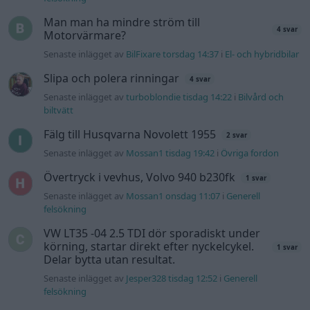
Man man ha mindre ström till
4 svar
Motorvärmare?
Senaste inlägget av
BilFixare torsdag 14:37
i
El- och hybridbilar
Slipa och polera rinningar
4 svar
Senaste inlägget av
turboblondie tisdag 14:22
i
Bilvård och
biltvätt
Fälg till Husqvarna Novolett 1955
2 svar
Senaste inlägget av
Mossan1 tisdag 19:42
i
Övriga fordon
Övertryck i vevhus, Volvo 940 b230fk
1 svar
Senaste inlägget av
Mossan1 onsdag 11:07
i
Generell
felsökning
VW LT35 -04 2.5 TDI dör sporadiskt under
körning, startar direkt efter nyckelcykel.
1 svar
Delar bytta utan resultat.
Senaste inlägget av
Jesper328 tisdag 12:52
i
Generell
felsökning