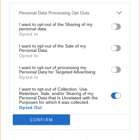
third parties.
Passat -13 2.0tdi DSG Växellåda bråkar
10 svar
Personal Data Processing Opt Outs
Senaste inlägget av
The-GOAT torsdag 20:54
i
Generell
felsökning
I want to opt-out of the Sharing of my
personal data.
Man man ha mindre ström till
Opted In
4 svar
Motorvärmare?
I want to opt-out of the Sale of my
Senaste inlägget av
BilFixare torsdag 14:37
i
El- och hybridbilar
Personal Data.
Opted In
Senaste projektinläggen
I want to opt-out of processing my
Vw 1956 oval prosjekt
12 svar
Personal Data for Targeted Advertising.
Opted In
Senaste inlägget av
jarleb för 13 timmar sedan
i
Projekt
Puttelitens projekt Audi S2 Avant. Back
I want to opt-out of Collection, Use,
900 svar
Retention, Sale, and/or Sharing of my
to basic. + garagefix.
Personal Data that Is Unrelated with the
Purposes for which it was collected.
Senaste inlägget av
Putteliten fredag 22:10
i
Projekt
Opted Out
Volkswagen Golf MK4 v6 4motion OEM++
14 svar
med JDM inspiration.
CONFIRM
Senaste inlägget av
Stol3n_Identity fredag 10:06
i
Projekt
Manta b som ska räddas (kaross eller