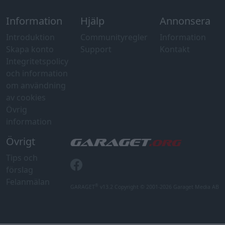
Information
Hjälp
Annonsera
Introduktion
Communityregler
Information
Skapa konto
Support
Kontakt
Integritetspolicy
och information
om användning
av cookies
Övrig
information
Övrigt
Tips och
förslag
Felanmälan
®
GARAGET
v13.2 Copyright © 2001-2026 Garaget Media AB