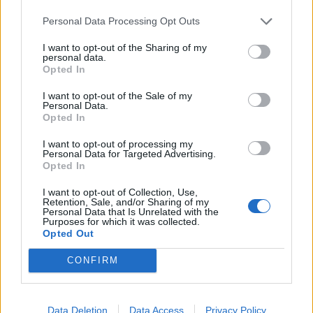
Antikrundan på 4 hjul! Ford Model T 1923
68 svar
Senaste inlägget av
Xebers76 för 18 timmar sedan
i
Projekt
Personal Data Processing Opt Outs
Manta b som ska räddas (kaross eller
I want to opt-out of the Sharing of my
120 svar
delar sökes)
personal data.
Opted In
Senaste inlägget av
Tyfors för 21 timmar sedan
i
Projekt
I want to opt-out of the Sale of my
Camaro som bruksbil?!
56 svar
Personal Data.
Opted In
Senaste inlägget av
Ev_volvo142 Igår 09:02
i
Projekt
Volvo 740 GLT Långtids Projekt
I want to opt-out of processing my
46 svar
Personal Data for Targeted Advertising.
Senaste inlägget av
RubenRutegard tisdag 19:47
i
Projekt
Opted In
Volvo 142 Elkonvertering Elbil
848 svar
I want to opt-out of Collection, Use,
Retention, Sale, and/or Sharing of my
Senaste inlägget av
Ev_volvo142 måndag 19:16
i
Projekt
Personal Data that Is Unrelated with the
Purposes for which it was collected.
Volkswagen split bus t1 1962
2558 svar
Opted Out
Senaste inlägget av
Dr_snuggels måndag 18:29
i
Projekt
CONFIRM
GT86 Luftbygge med mera
80 svar
Senaste inlägget av
Rikard_Persson måndag 09:55
i
Projekt
Data Deletion
Data Access
Privacy Policy