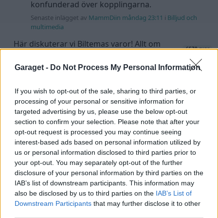
konfunderad över kopplingarna.
Senaste inlägget av
MammDiin måndag 23:11
i
Billjud och
multimedia
Här diskuterar vi Biltemas varor! Allt om
6570 svar
Biltema!
Senaste inlägget av
d-b måndag 21:15
i
Allmänt
Garaget -
Do Not Process My Personal Information
Senaste projektinläggen
If you wish to opt-out of the sale, sharing to third parties, or
Volkswagen Golf MK4 v6 4motion OEM++
processing of your personal or sensitive information for
12 svar
med JDM inspiration.
targeted advertising by us, please use the below opt-out
section to confirm your selection. Please note that after your
Senaste inlägget av
Stol3n_Identity för 1 timme sedan
i
Projekt
opt-out request is processed you may continue seeing
interest-based ads based on personal information utilized by
Volvo 245 ?Turbo?
40 svar
us or personal information disclosed to third parties prior to
Senaste inlägget av
Marurb1 för 15 timmar sedan
i
Projekt
your opt-out. You may separately opt-out of the further
disclosure of your personal information by third parties on the
Renovering av en Honda Civic Aerodeck
IAB’s list of downstream participants. This information may
181 svar
VTi
also be disclosed by us to third parties on the
IAB’s List of
Senaste inlägget av
Xebers76 för 18 timmar sedan
i
Projekt
Downstream Participants
that may further disclose it to other
third parties.