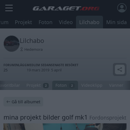
rum
Projekt
Foton
Video
Lilchabo
Min sida
Lilchabo
Hedemora
FORUMINLÄGG
MEDLEM SEDAN
SENASTE BESÖKET
25
19 mars 2019
5 april
avoritbilar
Projekt
Foton
Videoklipp
Vänner
2
2
Gå till albumet
mina projekt bilder golf mk1
Fordonsprojekt