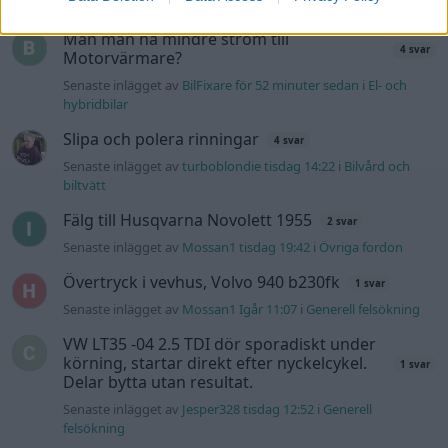
Nyaste forumtrådarna
Man man ha mindre ström till
4 svar
Motorvärmare?
Senaste inlägget av
BilFixare för 52 minuter sedan
i
El- och
hybridbilar
Slipa och polera rinningar
4 svar
Senaste inlägget av
turboblondie tisdag 14:22
i
Bilvård och
biltvätt
Fälg till Husqvarna Novolett 1955
2 svar
Senaste inlägget av
Mossan1 tisdag 19:42
i
Övriga fordon
Övertryck i vevhus, Volvo 940 b230fk
1 svar
Senaste inlägget av
Mossan1 Igår 11:07
i
Generell felsökning
VW LT35 -04 2.5 TDI dör sporadiskt under
körning, startar direkt efter nyckelcykel.
1 svar
Delar bytta utan resultat.
Senaste inlägget av
Jesper328 tisdag 12:52
i
Generell
felsökning