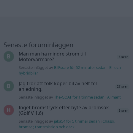
Senaste foruminläggen
Man man ha mindre ström till
4 svar
Motorvärmare?
Senaste inlägget av
BilFixare för 52 minuter sedan
i
El- och
hybridbilar
Jag tror att folk köper bil av helt fel
27 svar
anledning.
Senaste inlägget av
The-GOAT för 1 timme sedan
i
Allmänt
Inget bromstryck efter byte av bromsok
6 svar
(Golf V 1.6)
Senaste inlägget av
jaka54 för 5 timmar sedan
i
Chassi,
bromsar, transmission och däck