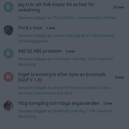
Jag tror att folk köper bil av helt fel
27 svar
anledning.
Senaste inlägget av
The-GOAT för 1 timme sedan
i
Allmänt
Ford s max
1 svar
Senaste inlägget av
nucken måndag 06:31
i
Motorteknik
(Grundläggande)
940 92 ABS problem
2 svar
Senaste inlägget av
H-Karlsson måndag 16:23
i
Generell
felsökning
Inget bromstryck efter byte av bromsok
6 svar
(Golf V 1.6)
Senaste inlägget av
jaka54 för 5 timmar sedan
i
Chassi,
bromsar, transmission och däck
Hög tomgång och höga avgasvärden
2 svar
Senaste inlägget av
Jbreitholtz måndag 11:09
i
Generell
felsökning