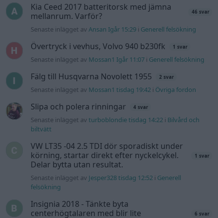
Kia Ceed 2017 batteritorsk med jämna
46 svar
mellanrum. Varför?
Senaste inlägget av
Ansan Igår 15:29
i
Generell felsökning
Övertryck i vevhus, Volvo 940 b230fk
1 svar
Senaste inlägget av
Mossan1 Igår 11:07
i
Generell felsökning
Fälg till Husqvarna Novolett 1955
2 svar
Senaste inlägget av
Mossan1 tisdag 19:42
i
Övriga fordon
Slipa och polera rinningar
4 svar
Senaste inlägget av
turboblondie tisdag 14:22
i
Bilvård och
biltvätt
VW LT35 -04 2.5 TDI dör sporadiskt under
körning, startar direkt efter nyckelcykel.
1 svar
Delar bytta utan resultat.
Senaste inlägget av
Jesper328 tisdag 12:52
i
Generell
felsökning
Insignia 2018 - Tänkte byta
centerhögtalaren med blir lite
6 svar