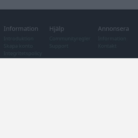
Information
Hjälp
Annonsera
Introduktion
Communityregler
Information
Skapa konto
Support
Kontakt
Integritetspolicy
och information
om användning
av cookies
Övrig
information
Övrigt
Tips och
förslag
Felanmälan
®
GARAGET
v13.2 Copyright © 2001-2026 Garaget Media AB