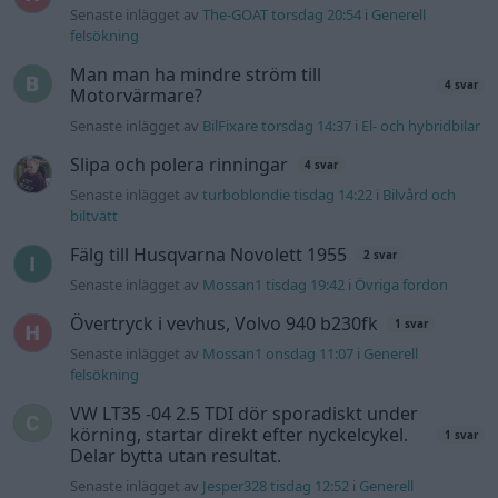
Senaste inlägget av
The-GOAT torsdag 20:54
i
Generell
felsökning
Man man ha mindre ström till
4 svar
Motorvärmare?
Senaste inlägget av
BilFixare torsdag 14:37
i
El- och hybridbilar
Slipa och polera rinningar
4 svar
Senaste inlägget av
turboblondie tisdag 14:22
i
Bilvård och
biltvätt
Fälg till Husqvarna Novolett 1955
2 svar
Senaste inlägget av
Mossan1 tisdag 19:42
i
Övriga fordon
Övertryck i vevhus, Volvo 940 b230fk
1 svar
Senaste inlägget av
Mossan1 onsdag 11:07
i
Generell
felsökning
VW LT35 -04 2.5 TDI dör sporadiskt under
körning, startar direkt efter nyckelcykel.
1 svar
Delar bytta utan resultat.
Senaste inlägget av
Jesper328 tisdag 12:52
i
Generell