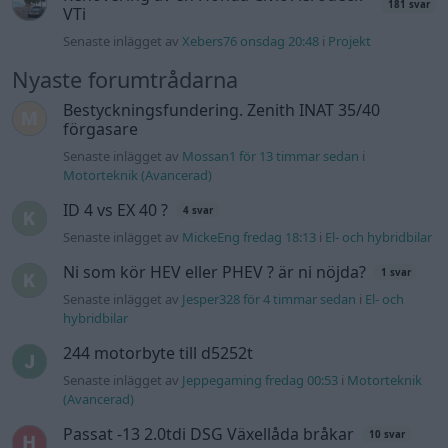
181 svar
VTi
Senaste inlägget av
Xebers76 onsdag 20:48
i
Projekt
Nyaste forumtrådarna
Bestyckningsfundering. Zenith INAT 35/40
förgasare
Senaste inlägget av
Mossan1 för 13 timmar sedan
i
Motorteknik (Avancerad)
ID 4 vs EX 40 ?
4 svar
Senaste inlägget av
MickeEng fredag 18:13
i
El- och hybridbilar
Ni som kör HEV eller PHEV ? är ni nöjda?
1 svar
Senaste inlägget av
Jesper328 för 4 timmar sedan
i
El- och
hybridbilar
244 motorbyte till d5252t
Senaste inlägget av
Jeppegaming fredag 00:53
i
Motorteknik
(Avancerad)
Passat -13 2.0tdi DSG Växellåda bråkar
10 svar