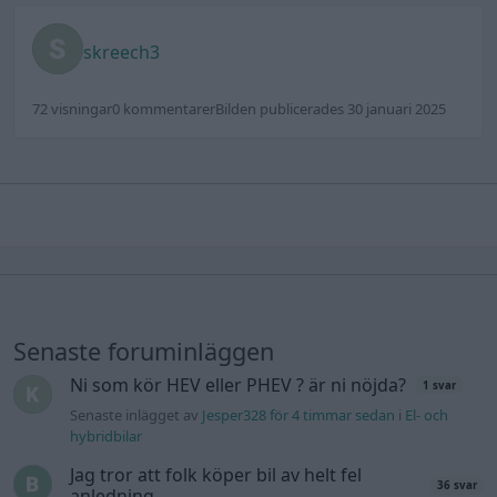
skreech3
72 visningar
0 kommentarer
Bilden publicerades 30 januari 2025
Senaste foruminläggen
Ni som kör HEV eller PHEV ? är ni nöjda?
1 svar
Senaste inlägget av
Jesper328 för 4 timmar sedan
i
El- och
hybridbilar
Jag tror att folk köper bil av helt fel
36 svar
anledning.