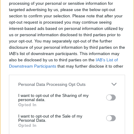
processing of your personal or sensitive information for
Senaste inlägget av
Jeppegaming fredag 00:53
i
Motorteknik
targeted advertising by us, please use the below opt-out
(Avancerad)
section to confirm your selection. Please note that after your
opt-out request is processed you may continue seeing
Passat -13 2.0tdi DSG Växellåda bråkar
10 svar
interest-based ads based on personal information utilized by
Senaste inlägget av
The-GOAT torsdag 20:54
i
Generell
us or personal information disclosed to third parties prior to
felsökning
your opt-out. You may separately opt-out of the further
Man man ha mindre ström till
disclosure of your personal information by third parties on the
4 svar
Motorvärmare?
IAB’s list of downstream participants. This information may
also be disclosed by us to third parties on the
IAB’s List of
Senaste inlägget av
BilFixare torsdag 14:37
i
El- och hybridbilar
Downstream Participants
that may further disclose it to other
Senaste projektinläggen
third parties.
Vw 1956 oval prosjekt
12 svar
Personal Data Processing Opt Outs
Senaste inlägget av
jarleb för 2 timmar sedan
i
Projekt
I want to opt-out of the Sharing of my
personal data.
Puttelitens projekt Audi S2 Avant. Back
900 svar
Opted In
to basic. + garagefix.
Senaste inlägget av
Putteliten fredag 22:10
i
Projekt
I want to opt-out of the Sale of my
Personal Data.
Volkswagen Golf MK4 v6 4motion OEM++
Opted In
14 svar
med JDM inspiration.