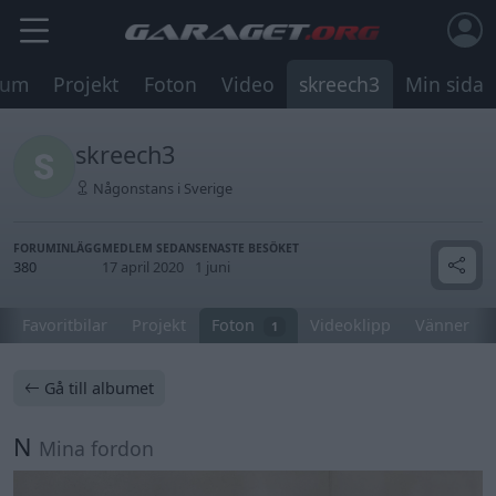
rum
Projekt
Foton
Video
skreech3
Min sida
skreech3
Någonstans i Sverige
FORUMINLÄGG
MEDLEM SEDAN
SENASTE BESÖKET
380
17 april 2020
1 juni
Favoritbilar
Projekt
Foton
Videoklipp
Vänner
1
Gå till albumet
N
Mina fordon