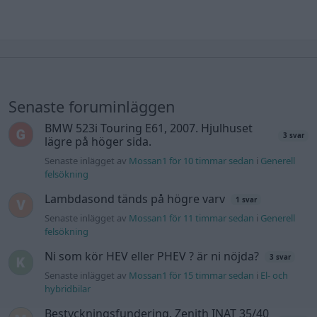
Senaste foruminläggen
BMW 523i Touring E61, 2007. Hjulhuset
3 svar
lägre på höger sida.
Senaste inlägget av
Mossan1 för 10 timmar sedan
i
Generell
felsökning
Lambdasond tänds på högre varv
1 svar
Senaste inlägget av
Mossan1 för 11 timmar sedan
i
Generell
felsökning
Ni som kör HEV eller PHEV ? är ni nöjda?
3 svar
Senaste inlägget av
Mossan1 för 15 timmar sedan
i
El- och
hybridbilar
Bestyckningsfundering. Zenith INAT 35/40