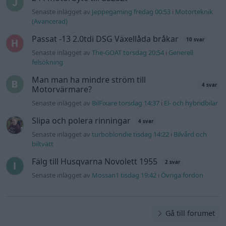
Senaste inlägget av
Jeppegaming fredag 00:53
i
Motorteknik
(Avancerad)
Passat -13 2.0tdi DSG Växellåda bråkar
10 svar
Senaste inlägget av
The-GOAT torsdag 20:54
i
Generell
felsökning
Man man ha mindre ström till
4 svar
Motorvärmare?
Senaste inlägget av
BilFixare torsdag 14:37
i
El- och hybridbilar
Slipa och polera rinningar
4 svar
Senaste inlägget av
turboblondie tisdag 14:22
i
Bilvård och
biltvätt
Fälg till Husqvarna Novolett 1955
2 svar
Senaste inlägget av
Mossan1 tisdag 19:42
i
Övriga fordon
Gå till forumet