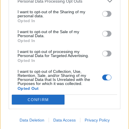
Personal Data Processing Opt Outs
Senaste inlägget av
KenthIJ2 fredag 12:37
i
El- och hybridbilar
I want to opt-out of the Sharing of my
244 motorbyte till d5252t
personal data.
Opted In
Senaste inlägget av
Jeppegaming fredag 00:53
i
Motorteknik
(Avancerad)
I want to opt-out of the Sale of my
Personal Data.
Senaste projektinläggen
Opted In
Volvo Amazon 1965
85 svar
I want to opt-out of processing my
Personal Data for Targeted Advertising.
Senaste inlägget av
tomhjort för 15 timmar sedan
i
Projekt
Opted In
A90 Supra
387 svar
I want to opt-out of Collection, Use,
Senaste inlägget av
Rikard_Persson för 17 timmar sedan
i
Retention, Sale, and/or Sharing of my
Projekt
Personal Data that Is Unrelated with the
Purposes for which it was collected.
Opted Out
Vw 1956 oval prosjekt
12 svar
Senaste inlägget av
jarleb lördag 21:29
i
Projekt
CONFIRM
Puttelitens projekt Audi S2 Avant. Back
900 svar
to basic. + garagefix.
Data Deletion
Data Access
Privacy Policy
Senaste inlägget av
Putteliten fredag 22:10
i
Projekt