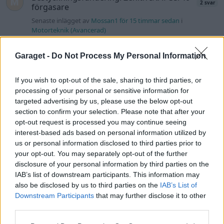
2 svar
förgasare
Senaste inlägget av
Mossan1 för 15 timmar sedan
i
Motorteknik (Avancerad)
Jag tror att folk köper bil av helt fel
39 svar
Garaget -
Do Not Process My Personal Information
anledning.
Senaste inlägget av
elektronikfreak för 19 timmar sedan
i
Allmänt
If you wish to opt-out of the sale, sharing to third parties, or
processing of your personal or sensitive information for
ID 4 vs EX 40 ?
6 svar
targeted advertising by us, please use the below opt-out
Senaste inlägget av
The-GOAT för 19 timmar sedan
i
El- och
section to confirm your selection. Please note that after your
hybridbilar
opt-out request is processed you may continue seeing
interest-based ads based on personal information utilized by
Detta köpte jag nyss-tråden
9743 svar
us or personal information disclosed to third parties prior to
Senaste inlägget av
Jesper328 lördag 11:59
i
Off topic
your opt-out. You may separately opt-out of the further
disclosure of your personal information by third parties on the
Volvo 740 med lh2.2 spridare öppnar hela
IAB’s list of downstream participants. This information may
2 svar
tiden på tändning.
also be disclosed by us to third parties on the
IAB’s List of
Senaste inlägget av
KlevaRaggarn fredag 23:57
i
Generell
Downstream Participants
that may further disclose it to other
felsökning
third parties.
Ford Mustang e Mac 2023
4 svar