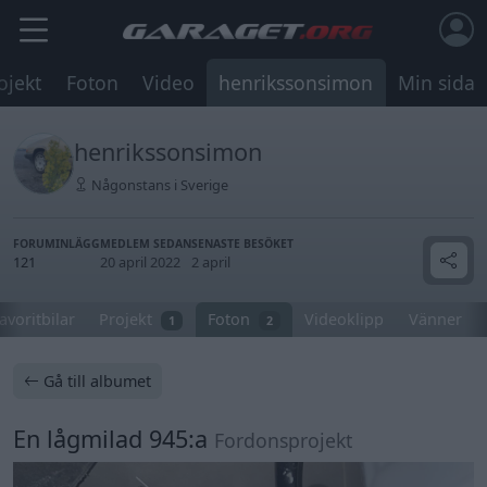
ojekt
Foton
Video
henrikssonsimon
Min sida
henrikssonsimon
Någonstans i Sverige
FORUMINLÄGG
MEDLEM SEDAN
SENASTE BESÖKET
121
20 april 2022
2 april
avoritbilar
Projekt
Foton
Videoklipp
Vänner
1
2
Gå till albumet
En lågmilad 945:a
Fordonsprojekt