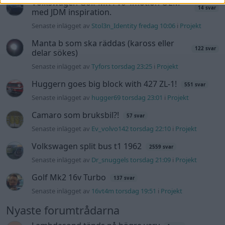
Volkswagen Golf MK4 v6 4motion OEM++
14 svar
med JDM inspiration.
Senaste inlägget av
Stol3n_Identity fredag 10:06
i
Projekt
Manta b som ska räddas (kaross eller
122 svar
delar sökes)
Senaste inlägget av
Tyfors torsdag 23:25
i
Projekt
Huggern goes big block with 427 ZL-1!
551 svar
Senaste inlägget av
hugger69 torsdag 23:01
i
Projekt
Camaro som bruksbil?!
57 svar
Senaste inlägget av
Ev_volvo142 torsdag 22:10
i
Projekt
Volkswagen split bus t1 1962
2559 svar
Senaste inlägget av
Dr_snuggels torsdag 21:09
i
Projekt
Golf Mk2 16v Turbo
137 svar
Senaste inlägget av
16vt4m torsdag 19:51
i
Projekt
Nyaste forumtrådarna