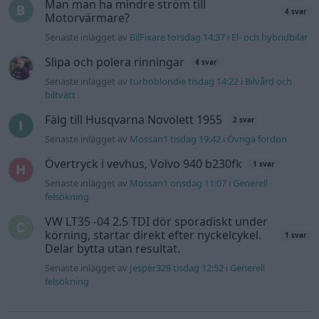
Man man ha mindre ström till
4 svar
Motorvärmare?
Senaste inlägget av
BilFixare torsdag 14:37
i
El- och hybridbilar
Slipa och polera rinningar
4 svar
Senaste inlägget av
turboblondie tisdag 14:22
i
Bilvård och
biltvätt
Fälg till Husqvarna Novolett 1955
2 svar
Senaste inlägget av
Mossan1 tisdag 19:42
i
Övriga fordon
Övertryck i vevhus, Volvo 940 b230fk
1 svar
Senaste inlägget av
Mossan1 onsdag 11:07
i
Generell
felsökning
VW LT35 -04 2.5 TDI dör sporadiskt under
körning, startar direkt efter nyckelcykel.
1 svar
Delar bytta utan resultat.
Senaste inlägget av
Jesper328 tisdag 12:52
i
Generell
felsökning