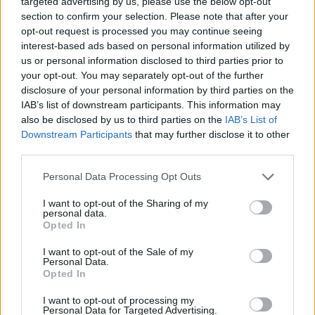
targeted advertising by us, please use the below opt-out
Passat -13 2.0tdi DSG Växellåda bråkar
10 svar
section to confirm your selection. Please note that after your
opt-out request is processed you may continue seeing
Senaste inlägget av
The-GOAT torsdag 20:54
i
Generell
felsökning
interest-based ads based on personal information utilized by
us or personal information disclosed to third parties prior to
Man man ha mindre ström till
your opt-out. You may separately opt-out of the further
4 svar
Motorvärmare?
disclosure of your personal information by third parties on the
Senaste inlägget av
BilFixare torsdag 14:37
i
El- och hybridbilar
IAB’s list of downstream participants. This information may
also be disclosed by us to third parties on the
IAB’s List of
Senaste projektinläggen
Downstream Participants
that may further disclose it to other
third parties.
Vw 1956 oval prosjekt
12 svar
Senaste inlägget av
jarleb för 10 timmar sedan
i
Projekt
Personal Data Processing Opt Outs
Puttelitens projekt Audi S2 Avant. Back
I want to opt-out of the Sharing of my
900 svar
to basic. + garagefix.
personal data.
Opted In
Senaste inlägget av
Putteliten fredag 22:10
i
Projekt
Volkswagen Golf MK4 v6 4motion OEM++
I want to opt-out of the Sale of my
14 svar
Personal Data.
med JDM inspiration.
Opted In
Senaste inlägget av
Stol3n_Identity fredag 10:06
i
Projekt
I want to opt-out of processing my
Manta b som ska räddas (kaross eller
Personal Data for Targeted Advertising.