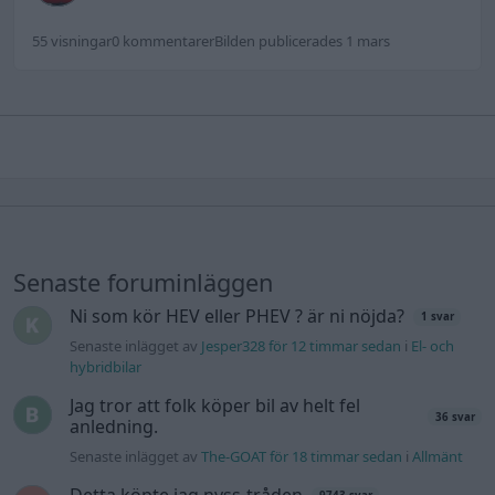
55 visningar
0 kommentarer
Bilden publicerades 1 mars
Senaste foruminläggen
Ni som kör HEV eller PHEV ? är ni nöjda?
1 svar
Senaste inlägget av
Jesper328 för 12 timmar sedan
i
El- och
hybridbilar
Jag tror att folk köper bil av helt fel
36 svar
anledning.
Senaste inlägget av
The-GOAT för 18 timmar sedan
i
Allmänt
Detta köpte jag nyss-tråden