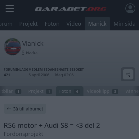
orum
Projekt
Foton
Video
Manick
Min sida
Manick
Nacka
FORUMINLÄGG
MEDLEM SEDAN
SENASTE BESÖKET
421
5 april 2006
Idag 02:06
itbilar
Projekt
Foton
Videoklipp
Vänne
1
1
4
3
Gå till albumet
RS6 motor + Audi S8 = <3 del 2
Fordonsprojekt