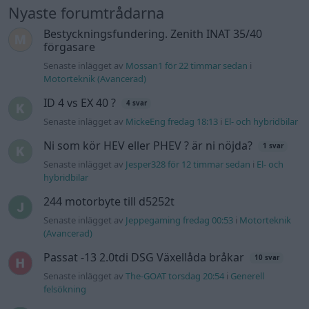
Nyaste forumtrådarna
Bestyckningsfundering. Zenith INAT 35/40
förgasare
Senaste inlägget av
Mossan1 för 22 timmar sedan
i
Motorteknik (Avancerad)
ID 4 vs EX 40 ?
4 svar
Senaste inlägget av
MickeEng fredag 18:13
i
El- och hybridbilar
Ni som kör HEV eller PHEV ? är ni nöjda?
1 svar
Senaste inlägget av
Jesper328 för 12 timmar sedan
i
El- och
hybridbilar
244 motorbyte till d5252t
Senaste inlägget av
Jeppegaming fredag 00:53
i
Motorteknik
(Avancerad)
Passat -13 2.0tdi DSG Växellåda bråkar
10 svar
Senaste inlägget av
The-GOAT torsdag 20:54
i
Generell
felsökning