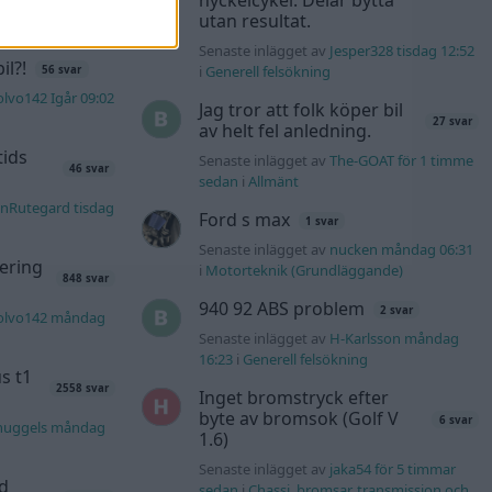
nyckelcykel. Delar bytta
s för 21 timmar
utan resultat.
Senaste inlägget av
Jesper328 tisdag 12:52
l?!
i
Generell felsökning
56 svar
lvo142 Igår 09:02
Jag tror att folk köper bil
27 svar
av helt fel anledning.
tids
Senaste inlägget av
The-GOAT för 1 timme
46 svar
sedan
i
Allmänt
nRutegard tisdag
Ford s max
1 svar
Senaste inlägget av
nucken måndag 06:31
ering
i
Motorteknik (Grundläggande)
848 svar
940 92 ABS problem
2 svar
olvo142 måndag
Senaste inlägget av
H-Karlsson måndag
16:23
i
Generell felsökning
s t1
2558 svar
Inget bromstryck efter
byte av bromsok (Golf V
6 svar
nuggels måndag
1.6)
Senaste inlägget av
jaka54 för 5 timmar
d
sedan
i
Chassi, bromsar, transmission och