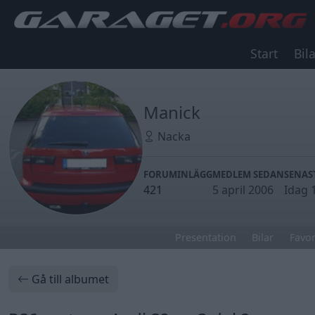
Start
Bila
Manick
Nacka
FORUMINLÄGG
MEDLEM SEDAN
SENAS
421
5 april 2006
Idag 
Presentation
Bilar
Favor
Gå till albumet