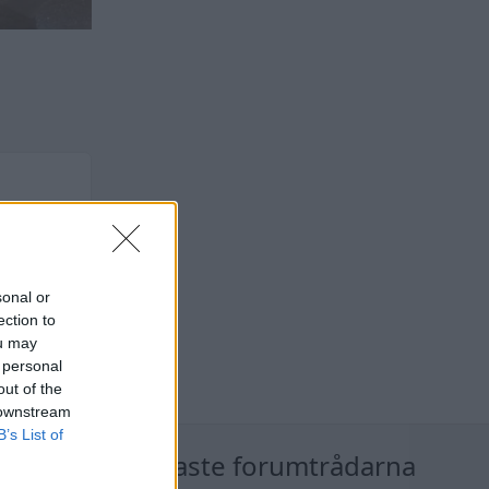
sonal or
ection to
ou may
 personal
out of the
 downstream
B’s List of
nläggen
Nyaste forumtrådarna