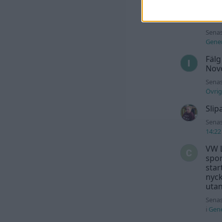
Över
940
Senas
Gener
Fälg
Novo
Senas
Övrig
Slip
Senas
14:22
VW L
spor
star
nyck
utan
Senas
i
Gene