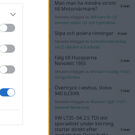
K4 v6
Man man ha mindre ström
4 svar
d JDM
till Motorvärmare?
12 svar
Senaste inlägget av
BilFixare för 53
n_Identity för 1
minuter sedan
i
El- och hybridbilar
Slipa och polera rinningar
4 svar
40 svar
Senaste inlägget av
turboblondie tisdag
rb1 för 15 timmar
14:22
i
Bilvård och biltvätt
Fälg till Husqvarna
2 svar
Honda
Novolett 1955
181 svar
Senaste inlägget av
Mossan1 tisdag 19:42
i
s76 för 18
Övriga fordon
Övertryck i vevhus, Volvo
1 svar
ul!
940 b230fk
68 svar
Senaste inlägget av
Mossan1 Igår 11:07
i
s76 för 18
Generell felsökning
VW LT35 -04 2.5 TDI dör
äddas
sporadiskt under körning,
120 svar
sökes)
startar direkt efter
1 svar