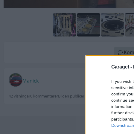
Kom
Garaget -
Manick
If you wish 
sensitive in
confirm you
42 visningar
0 kommentarer
Bilden publicerades 10 maj
continue se
information 
further disc
participants
Senast
Downstream 