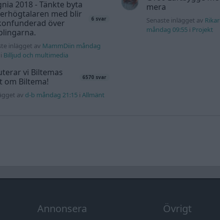
gnia 2018 - Tänkte byta
mera
erhögtalaren med blir
6 svar
Senaste inlägget av
Rika
 konfunderad över
måndag 09:55
i
Projekt
lingarna.
te inlägget av
MammDiin måndag
i
Billjud och multimedia
terar vi Biltemas
6570 svar
lt om Biltema!
lägget av
d-b måndag 21:15
i
Allmänt
Annonsera
Övrigt