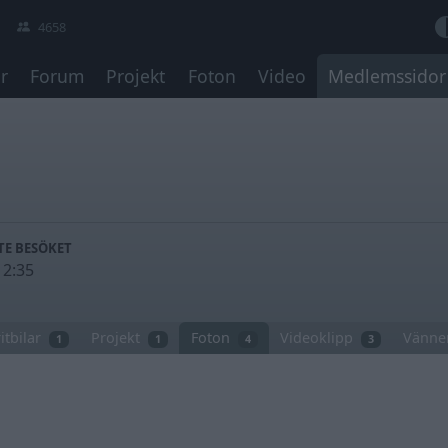
4658
r
Forum
Projekt
Foton
Video
Medlemssidor
TE BESÖKET
12:35
itbilar
Projekt
Foton
Videoklipp
Vänne
1
1
4
3