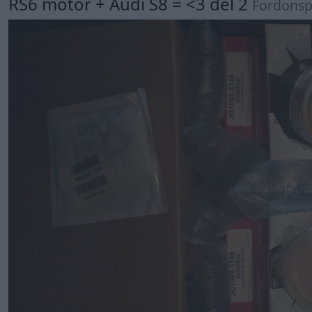
RS6 motor + Audi S8 = <3 del 2
Fordonsp