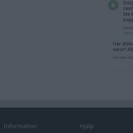
Insi
cent
lite
kopp
Senas
23:11
Här disku
varor! Al
Senaste in
Information
Hjälp