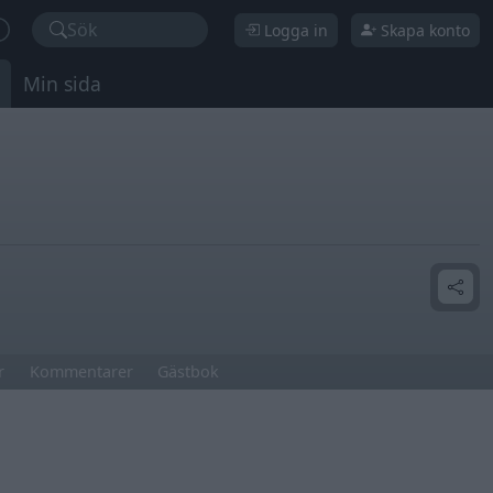
Sök
Logga in
Skapa konto
Min sida
r
Kommentarer
Gästbok