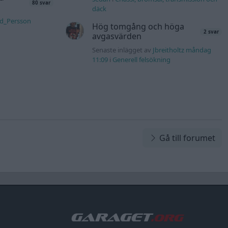
80 svar
däck
rd_Persson
Hög tomgång och höga
2 svar
avgasvärden
Senaste inlägget av
Jbreitholtz måndag
11:09
i
Generell felsökning
Gå till forumet