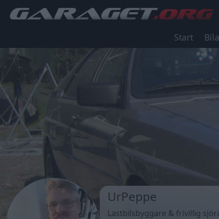
Start
Bila
UrPeppe
Lastbilsbyggare & frivillig sj