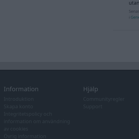
utan
Senas
i
Gene
Information
Hjälp
Introduktion
Communityregler
Skapa konto
Support
Integritetspolicy och
information om användning
av cookies
Övrig information