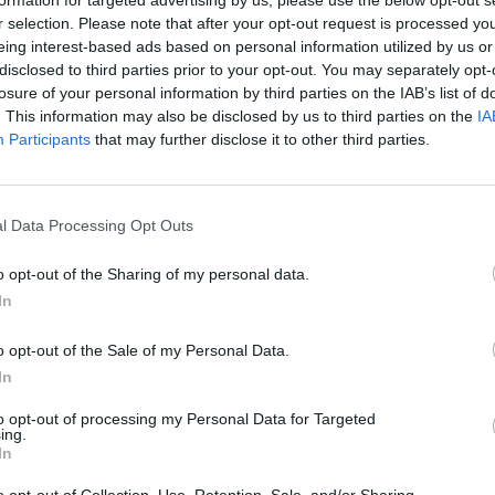
formation for targeted advertising by us, please use the below opt-out s
r selection. Please note that after your opt-out request is processed y
eing interest-based ads based on personal information utilized by us or
disclosed to third parties prior to your opt-out. You may separately opt-
mentera
losure of your personal information by third parties on the IAB’s list of
. This information may also be disclosed by us to third parties on the
IA
Participants
that may further disclose it to other third parties.
l Data Processing Opt Outs
o opt-out of the Sharing of my personal data.
In
o opt-out of the Sale of my Personal Data.
e foruminläggen
Senaste projekti
In
motorbyte till d5252t
Volkswagen Golf M
4motion OEM++ me
to opt-out of processing my Personal Data for Targeted
te inlägget av
Jeppegaming för 7
inspiration.
ing.
ar sedan
i
Motorteknik (Avancerad)
In
Senaste inlägget av
Stol3
at -13 2.0tdi DSG
minuter sedan
i
Projekt