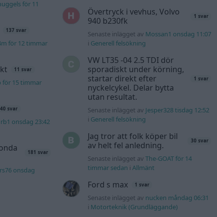
uggels för 11
Övertryck i vevhus, Volvo
1 svar
940 b230fk
137 svar
Senaste inlägget av
Mossan1 onsdag 11:07
4m för 12 timmar
i
Generell felsökning
VW LT35 -04 2.5 TDI dör
kt
sporadiskt under körning,
11 svar
startar direkt efter
1 svar
b för 15 timmar
nyckelcykel. Delar bytta
utan resultat.
Senaste inlägget av
Jesper328 tisdag 12:52
40 svar
i
Generell felsökning
rb1 onsdag 23:42
Jag tror att folk köper bil
30 svar
av helt fel anledning.
Honda
181 svar
Senaste inlägget av
The-GOAT för 14
timmar sedan
i
Allmänt
rs76 onsdag
Ford s max
1 svar
Senaste inlägget av
nucken måndag 06:31
i
Motorteknik (Grundläggande)