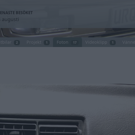
SENASTE BESÖKET
4 augusti
tbilar
Projekt
Foton
Videoklipp
Vänne
2
1
17
1