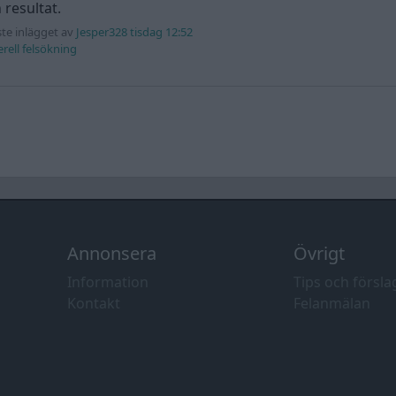
 resultat.
te inlägget av
Jesper328 tisdag 12:52
rell felsökning
Annonsera
Övrigt
Information
Tips och försla
Kontakt
Felanmälan