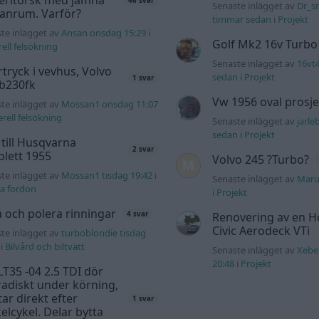
46 svar
Senaste inlägget av
Dr_sn
anrum. Varför?
timmar sedan
i
Projekt
te inlägget av
Ansan onsdag 15:29
i
Golf Mk2 16v Turbo
ell felsökning
Senaste inlägget av
16vt
tryck i vevhus, Volvo
sedan
i
Projekt
1 svar
 b230fk
Vw 1956 oval prosje
te inlägget av
Mossan1 onsdag 11:07
rell felsökning
Senaste inlägget av
jarle
sedan
i
Projekt
 till Husqvarna
2 svar
lett 1955
Volvo 245 ?Turbo?
te inlägget av
Mossan1 tisdag 19:42
i
Senaste inlägget av
Maru
a fordon
i
Projekt
a och polera rinningar
Renovering av en 
4 svar
Civic Aerodeck VTi
te inlägget av
turboblondie tisdag
i
Bilvård och biltvätt
Senaste inlägget av
Xebe
20:48
i
Projekt
T35 -04 2.5 TDI dör
adiskt under körning,
tar direkt efter
1 svar
elcykel. Delar bytta