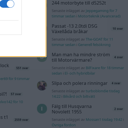
244 motorbyte till d5252t
er PHEV
Senaste inlägget av
Jeppegaming för 7
timmar sedan
i
Motorteknik (Avancerad)
ay för 1 timme
Passat -13 2.0tdi DSG
10 svar
Växellåda bråkar
äddas
Senaste inlägget av
The-GOAT för 11
122 svar
sökes)
timmar sedan
i
Generell felsökning
s för 9 timmar
Man man ha mindre ström
4 svar
till Motorvärmare?
lock
Senaste inlägget av
BilFixare för 18 timmar
551 svar
sedan
i
El- och hybridbilar
er69 för 9 timmar
Slipa och polera rinningar
4 svar
Senaste inlägget av
turboblondie tisdag
l?!
57 svar
14:22
i
Bilvård och biltvätt
lvo142 för 10
Fälg till Husqvarna
2 svar
Novolett 1955
s t1
Senaste inlägget av
Mossan1 tisdag 19:42
i
2559 svar
Övriga fordon