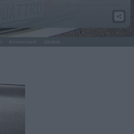
r
Kommentarer
Gästbok