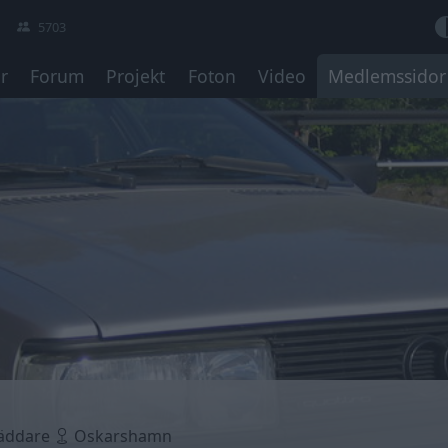
5703
r
Forum
Projekt
Foton
Video
Medlemssidor
öräddare
Oskarshamn