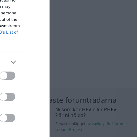
ection to
ou may
 personal
out of the
 downstream
B’s List of
nläggen
Nyaste forumtrådarna
K4 v6
Ni som kör HEV eller PHEV
d JDM
? är ni nöjda?
13 svar
Senaste inlägget av
kaykay för 1 timme
n_Identity för 19
sedan
i
Projekt