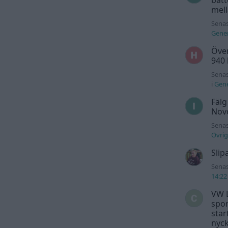
mell
Senas
Gener
Över
940
Senas
i
Gene
Fälg
Novo
Senas
Övrig
Slip
Senas
14:22
VW L
spor
star
nyck