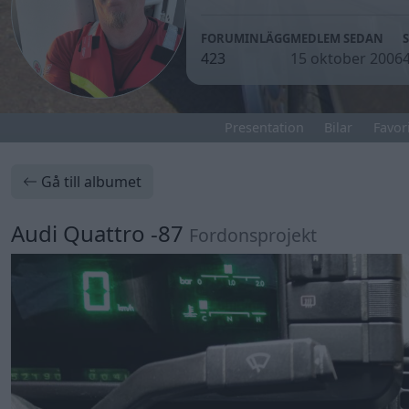
FORUMINLÄGG
MEDLEM SEDAN
423
15 oktober 2006
Presentation
Bilar
Favori
Gå till albumet
Audi Quattro -87
Fordonsprojekt