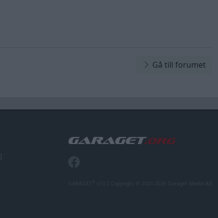
Gå till forumet
g
®
GARAGET
v13.2 Copyright © 2001-2026 Garaget Media AB