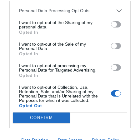
Volkswagen Golf MK4 v6 4motion OEM++
14 svar
med JDM inspiration.
Personal Data Processing Opt Outs
Senaste inlägget av
Stol3n_Identity Igår 10:06
i
Projekt
I want to opt-out of the Sharing of my
Manta b som ska räddas (kaross eller
personal data.
122 svar
delar sökes)
Opted In
Senaste inlägget av
Tyfors torsdag 23:25
i
Projekt
I want to opt-out of the Sale of my
Personal Data.
Huggern goes big block with 427 ZL-1!
551 svar
Opted In
Senaste inlägget av
hugger69 torsdag 23:01
i
Projekt
I want to opt-out of processing my
Camaro som bruksbil?!
Personal Data for Targeted Advertising.
57 svar
Opted In
Senaste inlägget av
Ev_volvo142 torsdag 22:10
i
Projekt
I want to opt-out of Collection, Use,
Volkswagen split bus t1 1962
2559 svar
Retention, Sale, and/or Sharing of my
Personal Data that Is Unrelated with the
Senaste inlägget av
Dr_snuggels torsdag 21:09
i
Projekt
Purposes for which it was collected.
Opted Out
Golf Mk2 16v Turbo
137 svar
Senaste inlägget av
16vt4m torsdag 19:51
i
Projekt
CONFIRM
Vw 1956 oval prosjekt
11 svar
Senaste inlägget av
jarleb torsdag 17:26
i
Projekt
Data Deletion
Data Access
Privacy Policy