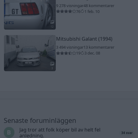
9 278 visningar
48 kommentarer
76
1 feb. 10
12
Mitsubishi Galant (1994)
3 494 visningar
13 kommentarer
19
3 dec. 08
3
Senaste foruminläggen
Jag tror att folk köper bil av helt fel
34 svar
anledning.