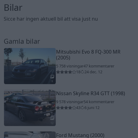
Bilar
Sicce har ingen aktuell bil att visa just nu
Gamla bilar
Mitsubishi Evo 8 FQ-300 MR
(2005)
5 758 visningar
47 kommentarer
18
24 dec. 12
9
Nissan Skyline R34 GTT (1998)
9 578 visningar
54 kommentarer
43
6 juni 12
12
Ford Mustang (2000)