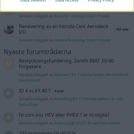
Volvo 245 ?Turbo?
40 svar
Senaste inlägget av
Marurb1 onsdag 23:42
i
Projekt
Renovering av en Honda Civic Aerodeck
181 svar
VTi
Senaste inlägget av
Xebers76 onsdag 20:48
i
Projekt
Nyaste forumtrådarna
Bestyckningsfundering. Zenith INAT 35/40
förgasare
Senaste inlägget av
Mossan1 för 1 timme sedan
i
Motorteknik
(Avancerad)
ID 4 vs EX 40 ?
4 svar
Senaste inlägget av
MickeEng för 17 timmar sedan
i
El- och
hybridbilar
Ni som kör HEV eller PHEV ? är ni nöjda?
Senaste inlägget av
kaykay Igår 07:23
i
El- och hybridbilar
244 motorbyte till d5252t