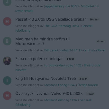
Senaste inlägget av
Jeppegaming Igår 00:53
i
Motorteknik
(Avancerad)
Passat -13 2.0tdi DSG Växellåda bråkar
10 svar
Senaste inlägget av
The-GOAT torsdag 20:54
i
Generell
felsökning
Man man ha mindre ström till
4 svar
Motorvärmare?
Senaste inlägget av
BilFixare torsdag 14:37
i
El- och hybridbilar
Slipa och polera rinningar
4 svar
Senaste inlägget av
turboblondie tisdag 14:22
i
Bilvård och
biltvätt
Fälg till Husqvarna Novolett 1955
2 svar
Senaste inlägget av
Mossan1 tisdag 19:42
i
Övriga fordon
Övertryck i vevhus, Volvo 940 b230fk
1 svar
Senaste inlägget av
Mossan1 onsdag 11:07
i
Generell
felsökning