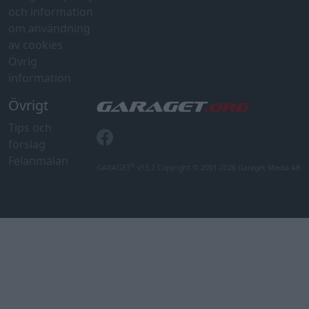
och information
om användning
av cookies
Övrig
information
Övrigt
Tips och
förslag
Felanmälan
®
GARAGET
v13.2 Copyright © 2001-2026 Garaget Media AB