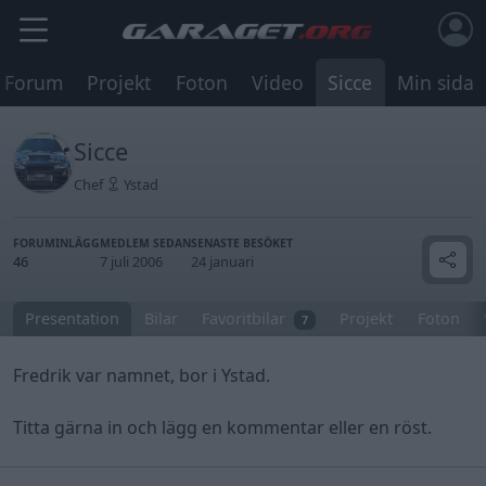
Forum
Projekt
Foton
Video
Sicce
Min sida
Sicce
Chef
Ystad
FORUMINLÄGG
MEDLEM SEDAN
SENASTE BESÖKET
46
7 juli 2006
24 januari
Presentation
Bilar
Favoritbilar
Projekt
Foton
7
Fredrik var namnet, bor i Ystad.
Titta gärna in och lägg en kommentar eller en röst.