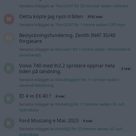
Senaste inlägget av
The-GOAT för 25 minuter sedan
i
Allmänt
Detta köpte jag nyss-tråden
9742 svar
Senaste inlägget av
The-GOAT för 1 timme sedan
i
Off topic
Bestyckningsfundering. Zenith INAT 35/40
förgasare
Senaste inlägget av
Mossan1 för 1 timme sedan
i
Motorteknik
(Avancerad)
Volvo 740 med lh2.2 spridare öppnar hela
2 svar
tiden på tändning.
Senaste inlägget av
KlevaRaggarn för 11 timmar sedan
i
Generell felsökning
ID 4 vs EX 40 ?
4 svar
Senaste inlägget av
MickeEng för 17 timmar sedan
i
El- och
hybridbilar
Ford Mustang e Mac 2023
4 svar
Senaste inlägget av
KenthIJ2 för 23 timmar sedan
i
El- och
hybridbilar