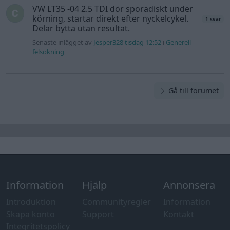
VW LT35 -04 2.5 TDI dör sporadiskt under
körning, startar direkt efter nyckelcykel.
1 svar
Delar bytta utan resultat.
Senaste inlägget av
Jesper328 tisdag 12:52
i
Generell
felsökning
Gå till forumet
Information
Hjälp
Annonsera
Introduktion
Communityregler
Information
Skapa konto
Support
Kontakt
Integritetspolicy