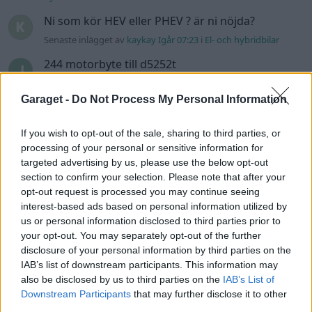
Ni som kör HEV eller PHEV ? är ni nöjda?
Senaste inlägget av
kaykay Igår 07:23
i
El- och hybridbilar
244 motorbyte till d5252t
Senaste inlägget av
Jeppegaming Igår 00:53
i
Motorteknik
(Avancerad)
Garaget -
Do Not Process My Personal Information
Passat -13 2.0tdi DSG Växellåda bråkar
10 svar
If you wish to opt-out of the sale, sharing to third parties, or
Senaste inlägget av
The-GOAT torsdag 20:54
i
Generell
processing of your personal or sensitive information for
felsökning
targeted advertising by us, please use the below opt-out
Man man ha mindre ström till
section to confirm your selection. Please note that after your
4 svar
Motorvärmare?
opt-out request is processed you may continue seeing
interest-based ads based on personal information utilized by
Senaste inlägget av
BilFixare torsdag 14:37
i
El- och hybridbilar
us or personal information disclosed to third parties prior to
Senaste projektinläggen
your opt-out. You may separately opt-out of the further
disclosure of your personal information by third parties on the
Puttelitens projekt Audi S2 Avant. Back
IAB’s list of downstream participants. This information may
900 svar
to basic. + garagefix.
also be disclosed by us to third parties on the
IAB’s List of
Senaste inlägget av
Putteliten för 13 timmar sedan
i
Projekt
Downstream Participants
that may further disclose it to other
third parties.