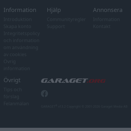
Tips och
förslag
Felanmälan
®
GARAGET
v13.2 Copyright © 2001-2026 Garaget Media AB