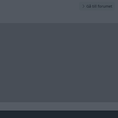
Gå till forumet
Information
Hjälp
Annonsera
Introduktion
Communityregler
Information
Skapa konto
Support
Kontakt
Integritetspolicy
och information
om användning
av cookies
Övrig
information
Övrigt