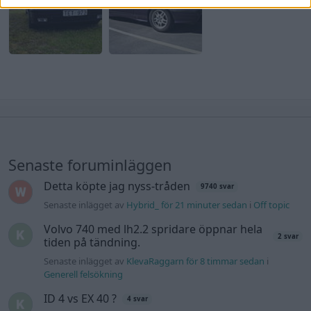
Senaste foruminläggen
Detta köpte jag nyss-tråden
9740 svar
Senaste inlägget av
Hybrid_ för 21 minuter sedan
i
Off topic
Volvo 740 med lh2.2 spridare öppnar hela
2 svar
tiden på tändning.
Senaste inlägget av
KlevaRaggarn för 8 timmar sedan
i
Generell felsökning
ID 4 vs EX 40 ?
4 svar