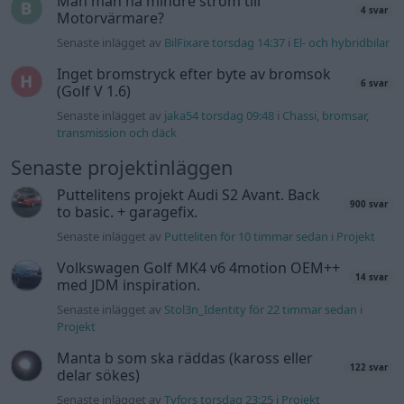
Man man ha mindre ström till
4 svar
Motorvärmare?
Senaste inlägget av
BilFixare torsdag 14:37
i
El- och hybridbilar
Inget bromstryck efter byte av bromsok
6 svar
(Golf V 1.6)
Senaste inlägget av
jaka54 torsdag 09:48
i
Chassi, bromsar,
transmission och däck
Senaste projektinläggen
Puttelitens projekt Audi S2 Avant. Back
900 svar
to basic. + garagefix.
Senaste inlägget av
Putteliten för 10 timmar sedan
i
Projekt
Volkswagen Golf MK4 v6 4motion OEM++
14 svar
med JDM inspiration.
Senaste inlägget av
Stol3n_Identity för 22 timmar sedan
i
Projekt
Manta b som ska räddas (kaross eller
122 svar
delar sökes)
Senaste inlägget av
Tyfors torsdag 23:25
i
Projekt