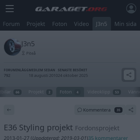
Forum
Projekt
Foton
Video
J3n5
Min sida
J3n5
Piteå
FORUMINLÄGG
MEDLEM SEDAN
SENASTE BESÖKET
792
18 augusti 2010
24 oktober 2025
tbilar
Projekt
Foton
Videoklipp
Vänn
66
2
4
53
Kommentera
35
E36 Styling projekt
Fordonsprojekt
2013-01-27 (
Uppdaterad: 2019-03-01
)
35 kommentarer