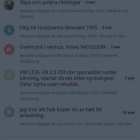
Slipa och polera rinningar
4 svar
Senaste inlägget av
turboblondie tisdag 14:22
i
Bilvård och
biltvätt
Fälg till Husqvarna Novolett 1955
2 svar
Senaste inlägget av
Mossan1 tisdag 19:42
i
Övriga fordon
Övertryck i vevhus, Volvo 940 b230fk
1 svar
Senaste inlägget av
Mossan1 onsdag 11:07
i
Generell
felsökning
VW LT35 -04 2.5 TDI dör sporadiskt under
körning, startar direkt efter nyckelcykel.
1 svar
Delar bytta utan resultat.
Senaste inlägget av
Jesper328 tisdag 12:52
i
Generell
felsökning
Jag tror att folk köper bil av helt fel
33 svar
anledning.
Senaste inlägget av
Jokabsson för 19 timmar sedan
i
Allmänt