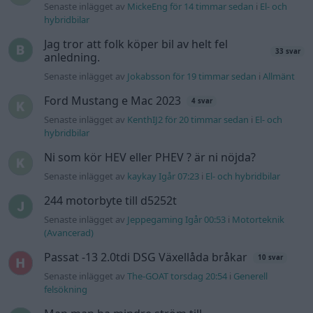
Senaste inlägget av
MickeEng för 14 timmar sedan
i
El- och
hybridbilar
Jag tror att folk köper bil av helt fel
33 svar
anledning.
Senaste inlägget av
Jokabsson för 19 timmar sedan
i
Allmänt
Ford Mustang e Mac 2023
4 svar
Senaste inlägget av
KenthIJ2 för 20 timmar sedan
i
El- och
hybridbilar
Ni som kör HEV eller PHEV ? är ni nöjda?
Senaste inlägget av
kaykay Igår 07:23
i
El- och hybridbilar
244 motorbyte till d5252t
Senaste inlägget av
Jeppegaming Igår 00:53
i
Motorteknik
(Avancerad)
Passat -13 2.0tdi DSG Växellåda bråkar
10 svar
Senaste inlägget av
The-GOAT torsdag 20:54
i
Generell
felsökning