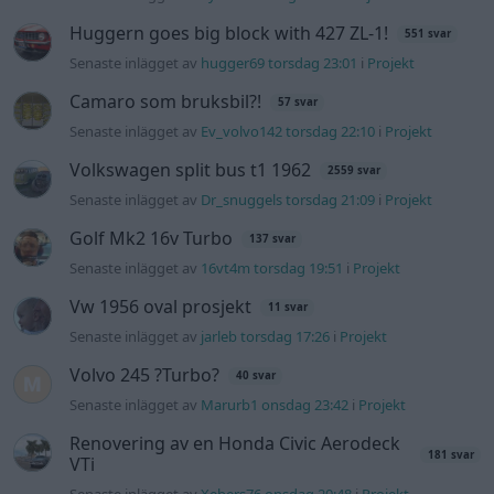
Huggern goes big block with 427 ZL-1!
551 svar
Senaste inlägget av
hugger69 torsdag 23:01
i
Projekt
Camaro som bruksbil?!
57 svar
Senaste inlägget av
Ev_volvo142 torsdag 22:10
i
Projekt
Volkswagen split bus t1 1962
2559 svar
Senaste inlägget av
Dr_snuggels torsdag 21:09
i
Projekt
Golf Mk2 16v Turbo
137 svar
Senaste inlägget av
16vt4m torsdag 19:51
i
Projekt
Vw 1956 oval prosjekt
11 svar
Senaste inlägget av
jarleb torsdag 17:26
i
Projekt
Volvo 245 ?Turbo?
40 svar
Senaste inlägget av
Marurb1 onsdag 23:42
i
Projekt
Renovering av en Honda Civic Aerodeck
181 svar
VTi