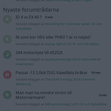
Senaste inlägget av
Xebers76 onsdag 20:48
i
Projekt
Nyaste forumtrådarna
ID 4 vs EX 40 ?
4 svar
Senaste inlägget av
MickeEng för 14 timmar sedan
i
El- och
hybridbilar
Ni som kör HEV eller PHEV ? är ni nöjda?
Senaste inlägget av
kaykay Igår 07:23
i
El- och hybridbilar
244 motorbyte till d5252t
Senaste inlägget av
Jeppegaming Igår 00:53
i
Motorteknik
(Avancerad)
Passat -13 2.0tdi DSG Växellåda bråkar
10 svar
Senaste inlägget av
The-GOAT torsdag 20:54
i
Generell
felsökning
Man man ha mindre ström till
4 svar
Motorvärmare?
Senaste inlägget av
BilFixare torsdag 14:37
i
El- och hybridbilar