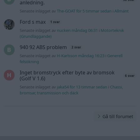
anledning.
Senaste inlägget av
The-GOAT för 5 timmar sedan
i
Allmänt
Ford s max
1 svar
Senaste inlägget av
nucken måndag 06:31
i
Motorteknik
(Grundläggande)
940 92 ABS problem
2 svar
Senaste inlägget av
H-Karlsson måndag 16:23
i
Generell
felsökning
Inget bromstryck efter byte av bromsok
6 svar
(Golf V 1.6)
Senaste inlägget av
jaka54 för 13 timmar sedan
i
Chassi,
bromsar, transmission och däck
Gå till forumet