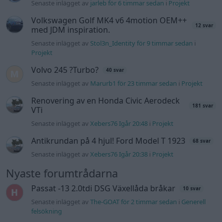
Senaste inlägget av
jarleb för 6 timmar sedan
i
Projekt
Volkswagen Golf MK4 v6 4motion OEM++
12 svar
med JDM inspiration.
Senaste inlägget av
Stol3n_Identity för 9 timmar sedan
i
Projekt
Volvo 245 ?Turbo?
40 svar
Senaste inlägget av
Marurb1 för 23 timmar sedan
i
Projekt
Renovering av en Honda Civic Aerodeck
181 svar
VTi
Senaste inlägget av
Xebers76 Igår 20:48
i
Projekt
Antikrundan på 4 hjul! Ford Model T 1923
68 svar
Senaste inlägget av
Xebers76 Igår 20:38
i
Projekt
Nyaste forumtrådarna
Passat -13 2.0tdi DSG Växellåda bråkar
10 svar
Senaste inlägget av
The-GOAT för 2 timmar sedan
i
Generell
felsökning