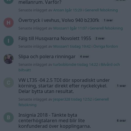
mellanrum. Varför?
Senaste inlägget av
Ansan Igår 15:29
i
Generell felsökning
Övertryck i vevhus, Volvo 940 b230fk
1 svar
Senaste inlägget av
Mossan1 Igår 11:07
i
Generell felsökning
Fälg till Husqvarna Novolett 1955
2 svar
Senaste inlägget av
Mossan1 tisdag 19:42
i
Övriga fordon
Slipa och polera rinningar
4 svar
Senaste inlägget av
turboblondie tisdag 14:22
i
Bilvård och
biltvätt
VW LT35 -04 2.5 TDI dör sporadiskt under
körning, startar direkt efter nyckelcykel.
1 svar
Delar bytta utan resultat.
Senaste inlägget av
Jesper328 tisdag 12:52
i
Generell
felsökning
Insignia 2018 - Tänkte byta
centerhögtalaren med blir lite
6 svar
konfunderad över kopplingarna.