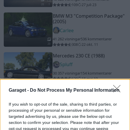
109
27 juli 23
20
1
BMW M3
"Competition Package"
(2005)
Carlee
41 262 visningar
536 kommentarer
308
22 okt. 11
20
Mercedes 230 CE (1988)
Spluff
30 357 visningar
154 kommentarer
130
18 maj 19
20
Garaget -
Do Not Process My Personal Information
Opel Kadett C Sedan
"Metronik
Edition"
(1974)
If you wish to opt-out of the sale, sharing to third parties, or
TruePower
processing of your personal or sensitive information for
targeted advertising by us, please use the below opt-out
30 651 visningar
57 kommentarer
section to confirm your selection. Please note that after your
157
30 dec. 16
19
opt-out request is processed you may continue seeing