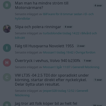
Man man ha mindre ström till
4 svar
Motorvärmare?
Senaste inlägget av
BilFixare för 8 timmar sedan
i
El- och
hybridbilar
Slipa och polera rinningar
4 svar
Senaste inlägget av
turboblondie tisdag 14:22
i
Bilvård och
biltvätt
Fälg till Husqvarna Novolett 1955
2 svar
Senaste inlägget av
Mossan1 tisdag 19:42
i
Övriga fordon
Övertryck i vevhus, Volvo 940 b230fk
1 svar
Senaste inlägget av
Mossan1 Igår 11:07
i
Generell felsökning
VW LT35 -04 2.5 TDI dör sporadiskt under
körning, startar direkt efter nyckelcykel.
1 svar
Delar bytta utan resultat.
Senaste inlägget av
Jesper328 tisdag 12:52
i
Generell
felsökning
Jag tror att folk köper bil av helt fel
30 svar