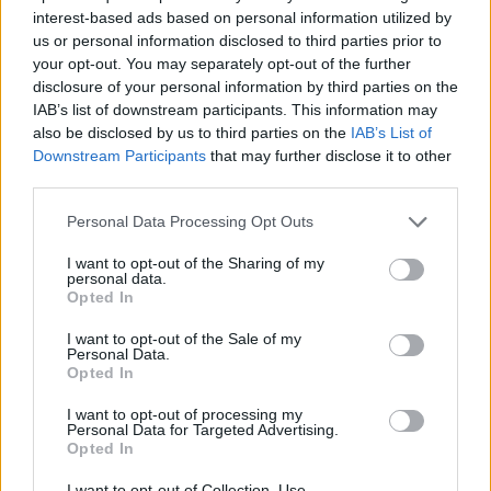
Saab 96 GL Jubileum
"Astrid"
interest-based ads based on personal information utilized by
(1980)
us or personal information disclosed to third parties prior to
your opt-out. You may separately opt-out of the further
ObscureSwede69
disclosure of your personal information by third parties on the
32 023 visningar
91 kommentarer
IAB’s list of downstream participants. This information may
119
19 sept. 10
17
1
also be disclosed by us to third parties on the
IAB’s List of
Downstream Participants
that may further disclose it to other
Porsche 997 Turbo RS (2007)
third parties.
mr_cosworth
Personal Data Processing Opt Outs
13 384 visningar
9 kommentarer
36
18 jan. 17
I want to opt-out of the Sharing of my
17
personal data.
Opted In
Toyota Supra MKIV
"StreetNStrip
Magazine Nr1 2015"
(1994)
I want to opt-out of the Sale of my
Personal Data.
Jollen940
Opted In
23 791 visningar
12 kommentarer
I want to opt-out of processing my
62
13 aug. 18
20
4
Personal Data for Targeted Advertising.
Opted In
Cadillac De Ville sedan sixty-two
"Pinklady"
(1958)
I want to opt-out of Collection, Use,