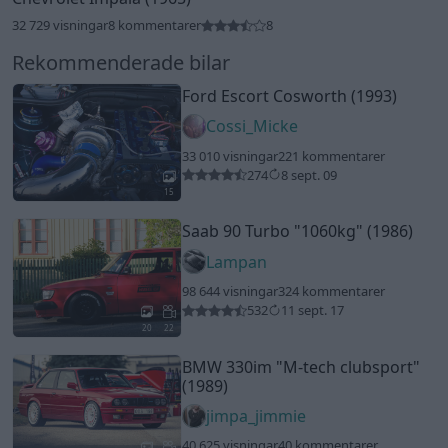
32 729 visningar
8 kommentarer
8
Rekommenderade bilar
Ford Escort Cosworth (1993)
Cossi_Micke
33 010 visningar
221 kommentarer
274
8 sept. 09
15
Saab 90 Turbo
"1060kg"
(1986)
Lampan
98 644 visningar
324 kommentarer
532
11 sept. 17
20
22
BMW 330im
"M-tech clubsport"
(1989)
jimpa_jimmie
40 625 visningar
40 kommentarer