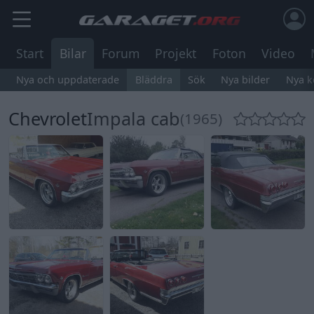
Start
Bilar
Forum
Projekt
Foton
Video
Nya och uppdaterade
Bläddra
Sök
Nya bilder
Nya 
Chevrolet
Impala cab
(1965)