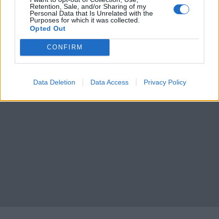
Retention, Sale, and/or Sharing of my
24 069 visningar
4
Personal Data that Is Unrelated with the
Purposes for which it was collected.
Opted Out
11
CONFIRM
Data Deletion
Data Access
Privacy Policy