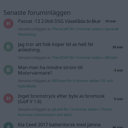
Senaste foruminläggen
Passat -13 2.0tdi DSG Växellåda bråkar
10 svar
Senaste inlägget av
The-GOAT för 2 timmar sedan
i
Generell
felsökning
Jag tror att folk köper bil av helt fel
30 svar
anledning.
Senaste inlägget av
The-GOAT för 5 timmar sedan
i
Allmänt
Man man ha mindre ström till
4 svar
Motorvärmare?
Senaste inlägget av
BilFixare för 8 timmar sedan
i
El- och
hybridbilar
Inget bromstryck efter byte av bromsok
6 svar
(Golf V 1.6)
Senaste inlägget av
jaka54 för 13 timmar sedan
i
Chassi,
bromsar, transmission och däck
Kia Ceed 2017 batteritorsk med jämna
46 svar