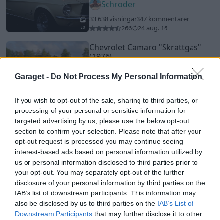
Schroder
33 638 visningar
347 kommentarer
266
24 aug. 16
20
Chevrolet Camaro
"Skrattgas"
(1976)
roadwarriorracing
Garaget -
Do Not Process My Personal Information
47 282 visningar
391 kommentarer
364
23 jan. 11
20
If you wish to opt-out of the sale, sharing to third parties, or
processing of your personal or sensitive information for
BMW 635 Alpina Turbo (1986)
targeted advertising by us, please use the below opt-out
carneskold
section to confirm your selection. Please note that after your
opt-out request is processed you may continue seeing
38 003 visningar
96 kommentarer
interest-based ads based on personal information utilized by
192
14 juli 24
us or personal information disclosed to third parties prior to
20
11
your opt-out. You may separately opt-out of the further
BMW 1602 Turbo
"1.8L"
(1972)
disclosure of your personal information by third parties on the
IAB’s list of downstream participants. This information may
ekkin
also be disclosed by us to third parties on the
IAB’s List of
36 804 visningar
12 kommentarer
Downstream Participants
that may further disclose it to other
127
22 aug. 24