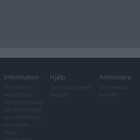
Information
Hjälp
Annonsera
Introduktion
Communityregler
Information
Skapa konto
Support
Kontakt
Integritetspolicy
och information
om användning
av cookies
Övrig
information