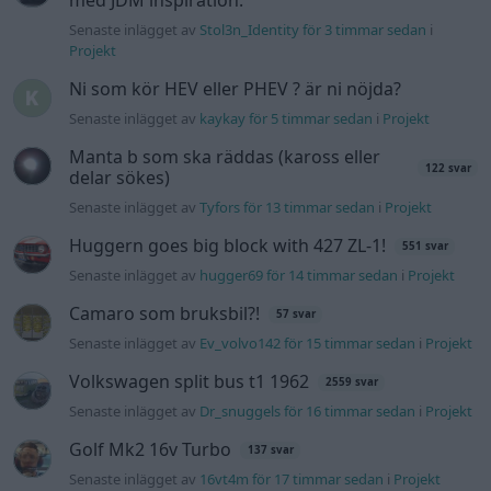
med JDM inspiration.
Senaste inlägget av
Stol3n_Identity för 3 timmar sedan
i
Projekt
Ni som kör HEV eller PHEV ? är ni nöjda?
Senaste inlägget av
kaykay för 5 timmar sedan
i
Projekt
Manta b som ska räddas (kaross eller
122 svar
delar sökes)
Senaste inlägget av
Tyfors för 13 timmar sedan
i
Projekt
Huggern goes big block with 427 ZL-1!
551 svar
Senaste inlägget av
hugger69 för 14 timmar sedan
i
Projekt
Camaro som bruksbil?!
57 svar
Senaste inlägget av
Ev_volvo142 för 15 timmar sedan
i
Projekt
Volkswagen split bus t1 1962
2559 svar
Senaste inlägget av
Dr_snuggels för 16 timmar sedan
i
Projekt
Golf Mk2 16v Turbo
137 svar
Senaste inlägget av
16vt4m för 17 timmar sedan
i
Projekt