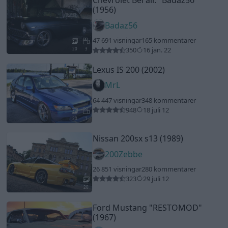
Chevrolet Bel air.
"Badaz56"
(1956)
Badaz56
47 691 visningar
165 kommentarer
350
16 jan. 22
20
3
Lexus IS 200 (2002)
MrL
64 447 visningar
348 kommentarer
948
18 juli 12
20
1
Nissan 200sx s13 (1989)
200Zebbe
26 851 visningar
280 kommentarer
323
29 juli 12
20
Ford Mustang
"RESTOMOD"
(1967)