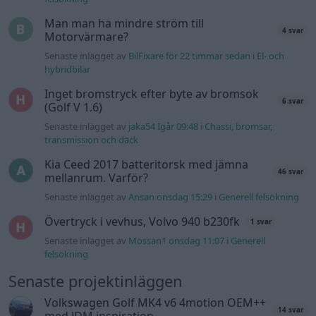
Man man ha mindre ström till
4 svar
Motorvärmare?
Senaste inlägget av
BilFixare för 22 timmar sedan
i
El- och
hybridbilar
Inget bromstryck efter byte av bromsok
6 svar
(Golf V 1.6)
Senaste inlägget av
jaka54 Igår 09:48
i
Chassi, bromsar,
transmission och däck
Kia Ceed 2017 batteritorsk med jämna
46 svar
mellanrum. Varför?
Senaste inlägget av
Ansan onsdag 15:29
i
Generell felsökning
Övertryck i vevhus, Volvo 940 b230fk
1 svar
Senaste inlägget av
Mossan1 onsdag 11:07
i
Generell
felsökning
Senaste projektinläggen
Volkswagen Golf MK4 v6 4motion OEM++
14 svar