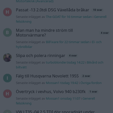
Motorteknik (Avancerad)
Passat -13 2.0tdi DSG Växellåda bråkar
10 svar
Senaste inlägget av
The-GOAT för 16 timmar sedan
i
Generell
felsökning
Man man ha mindre ström till
4 svar
Motorvärmare?
Senaste inlägget av
BilFixare för 22 timmar sedan
i
El- och
hybridbilar
Slipa och polera rinningar
4 svar
Senaste inlägget av
turboblondie tisdag 14:22
i
Bilvård och
biltvätt
Fälg till Husqvarna Novolett 1955
2 svar
Senaste inlägget av
Mossan1 tisdag 19:42
i
Övriga fordon
Övertryck i vevhus, Volvo 940 b230fk
1 svar
Senaste inlägget av
Mossan1 onsdag 11:07
i
Generell
felsökning
VW LT35 -04 2.5 TDI dör sporadiskt under