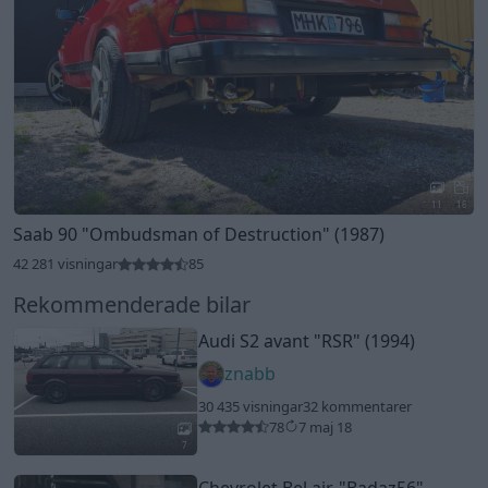
11
16
Saab 90
"Ombudsman of Destruction"
(1987)
42 281 visningar
85
Rekommenderade bilar
Audi S2 avant "RSR" (1994)
znabb
30 435 visningar
32 kommentarer
78
7 maj 18
7