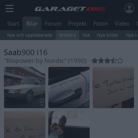
Start
Bilar
Forum
Projekt
Foton
Video
Nya och uppdaterade
Bläddra
Sök
Nya bilder
Nya 
Saab
900 i16
"Biopower by Nordic" (1990)
13
1