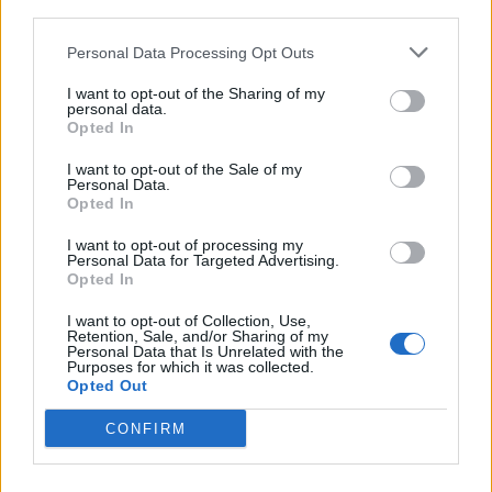
third parties.
20
3
Personal Data Processing Opt Outs
Chevrolet CORVETTE C7.R (2016)
HMD
I want to opt-out of the Sharing of my
personal data.
47 179 visningar
47 kommentarer
Opted In
127
21 sept. 17
20
1
I want to opt-out of the Sale of my
Personal Data.
Opted In
Porsche 996 GT3 Gen II (2004)
Dansken-
I want to opt-out of processing my
Personal Data for Targeted Advertising.
38 689 visningar
471 kommentarer
Opted In
285
20 sept. 14
20
I want to opt-out of Collection, Use,
Retention, Sale, and/or Sharing of my
Personal Data that Is Unrelated with the
Purposes for which it was collected.
Opted Out
CONFIRM
Senaste foruminläggen