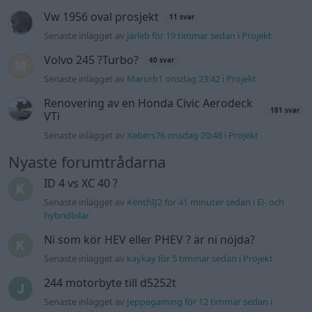
Vw 1956 oval prosjekt
11 svar
Senaste inlägget av
jarleb för 19 timmar sedan
i
Projekt
Volvo 245 ?Turbo?
40 svar
Senaste inlägget av
Marurb1 onsdag 23:42
i
Projekt
Renovering av en Honda Civic Aerodeck
181 svar
VTi
Senaste inlägget av
Xebers76 onsdag 20:48
i
Projekt
Nyaste forumtrådarna
ID 4 vs XC 40 ?
Senaste inlägget av
KenthIJ2 för 41 minuter sedan
i
El- och
hybridbilar
Ni som kör HEV eller PHEV ? är ni nöjda?
Senaste inlägget av
kaykay för 5 timmar sedan
i
Projekt
244 motorbyte till d5252t
Senaste inlägget av
Jeppegaming för 12 timmar sedan
i