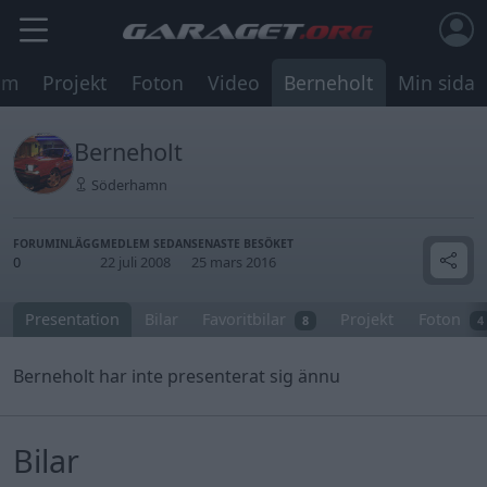
um
Projekt
Foton
Video
Berneholt
Min sida
Berneholt
Söderhamn
FORUMINLÄGG
MEDLEM SEDAN
SENASTE BESÖKET
0
22 juli 2008
25 mars 2016
Presentation
Bilar
Favoritbilar
Projekt
Foton
8
4
Berneholt har inte presenterat sig ännu
Bilar