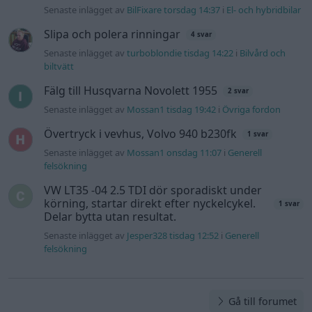
Senaste inlägget av
BilFixare torsdag 14:37
i
El- och hybridbilar
Slipa och polera rinningar
4 svar
Senaste inlägget av
turboblondie tisdag 14:22
i
Bilvård och
biltvätt
Fälg till Husqvarna Novolett 1955
2 svar
Senaste inlägget av
Mossan1 tisdag 19:42
i
Övriga fordon
Övertryck i vevhus, Volvo 940 b230fk
1 svar
Senaste inlägget av
Mossan1 onsdag 11:07
i
Generell
felsökning
VW LT35 -04 2.5 TDI dör sporadiskt under
körning, startar direkt efter nyckelcykel.
1 svar
Delar bytta utan resultat.
Senaste inlägget av
Jesper328 tisdag 12:52
i
Generell
felsökning
Gå till forumet