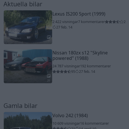
Aktuella bilar
Lexus IS200 Sport (1999)
2 422 visningar
7 kommentarer
2
27 feb. 14
7
Nissan 180zx s12
"Skyline
powered"
(1988)
24 787 visningar
192 kommentarer
95
27 feb. 14
20
Gamla bilar
Volvo 242 (1984)
10 609 visningar
16 kommentarer
21
14 april 10