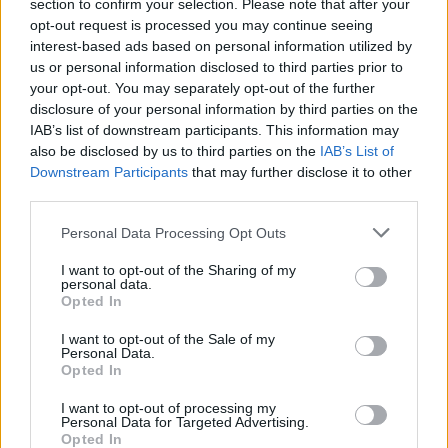
section to confirm your selection. Please note that after your
Senaste inlägget av
The-GOAT torsdag 20:54
i
Generell
opt-out request is processed you may continue seeing
felsökning
interest-based ads based on personal information utilized by
Man man ha mindre ström till
us or personal information disclosed to third parties prior to
4 svar
Motorvärmare?
your opt-out. You may separately opt-out of the further
Senaste inlägget av
BilFixare torsdag 14:37
i
El- och hybridbilar
disclosure of your personal information by third parties on the
IAB’s list of downstream participants. This information may
Senaste projektinläggen
also be disclosed by us to third parties on the
IAB’s List of
Downstream Participants
that may further disclose it to other
Vw 1956 oval prosjekt
12 svar
third parties.
Senaste inlägget av
jarleb för 12 timmar sedan
i
Projekt
Personal Data Processing Opt Outs
Puttelitens projekt Audi S2 Avant. Back
900 svar
to basic. + garagefix.
I want to opt-out of the Sharing of my
personal data.
Senaste inlägget av
Putteliten fredag 22:10
i
Projekt
Opted In
Volkswagen Golf MK4 v6 4motion OEM++
14 svar
med JDM inspiration.
I want to opt-out of the Sale of my
Personal Data.
Senaste inlägget av
Stol3n_Identity fredag 10:06
i
Projekt
Opted In
Manta b som ska räddas (kaross eller
I want to opt-out of processing my
122 svar
delar sökes)
Personal Data for Targeted Advertising.
Opted In
Senaste inlägget av
Tyfors torsdag 23:25
i
Projekt