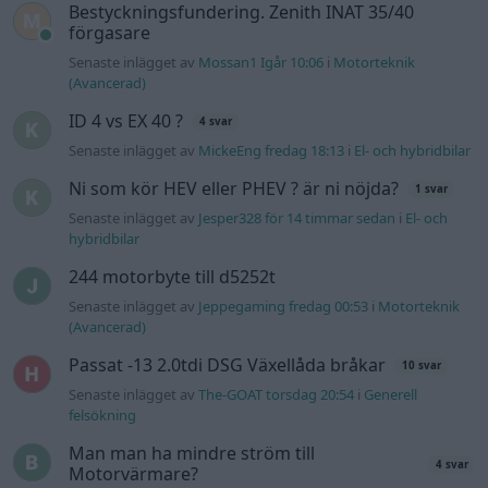
Bestyckningsfundering. Zenith INAT 35/40
förgasare
Senaste inlägget av
Mossan1 Igår 10:06
i
Motorteknik
(Avancerad)
ID 4 vs EX 40 ?
4 svar
Senaste inlägget av
MickeEng fredag 18:13
i
El- och hybridbilar
Ni som kör HEV eller PHEV ? är ni nöjda?
1 svar
Senaste inlägget av
Jesper328 för 14 timmar sedan
i
El- och
hybridbilar
244 motorbyte till d5252t
Senaste inlägget av
Jeppegaming fredag 00:53
i
Motorteknik
(Avancerad)
Passat -13 2.0tdi DSG Växellåda bråkar
10 svar
Senaste inlägget av
The-GOAT torsdag 20:54
i
Generell
felsökning
Man man ha mindre ström till
4 svar
Motorvärmare?