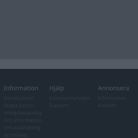
Information
Hjälp
Annonsera
Introduktion
Communityregler
Information
Skapa konto
Support
Kontakt
Integritetspolicy
och information
om användning
av cookies
Övrig
information
Övrigt
Tips och
förslag
Felanmälan
®
GARAGET
v13.2 Copyright © 2001-2026 Garaget Media AB