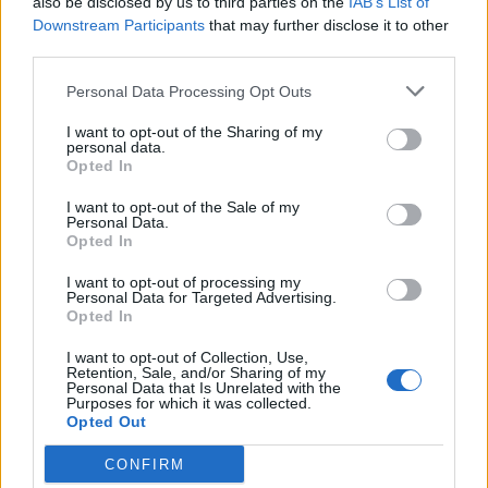
also be disclosed by us to third parties on the
IAB’s List of
Downstream Participants
that may further disclose it to other
244 motorbyte till d5252t
third parties.
Senaste inlägget av
Jeppegaming för 21 timmar sedan
i
Motorteknik (Avancerad)
Personal Data Processing Opt Outs
Passat -13 2.0tdi DSG Växellåda bråkar
10 svar
I want to opt-out of the Sharing of my
personal data.
Senaste inlägget av
The-GOAT Igår 20:54
i
Generell felsökning
Opted In
Man man ha mindre ström till
4 svar
Motorvärmare?
I want to opt-out of the Sale of my
Personal Data.
Senaste inlägget av
BilFixare Igår 14:37
i
El- och hybridbilar
Opted In
Inget bromstryck efter byte av bromsok
I want to opt-out of processing my
6 svar
(Golf V 1.6)
Personal Data for Targeted Advertising.
Opted In
Senaste inlägget av
jaka54 Igår 09:48
i
Chassi, bromsar,
transmission och däck
I want to opt-out of Collection, Use,
Retention, Sale, and/or Sharing of my
Kia Ceed 2017 batteritorsk med jämna
Personal Data that Is Unrelated with the
46 svar
mellanrum. Varför?
Purposes for which it was collected.
Opted Out
Senaste inlägget av
Ansan onsdag 15:29
i
Generell felsökning
CONFIRM
Senaste projektinläggen