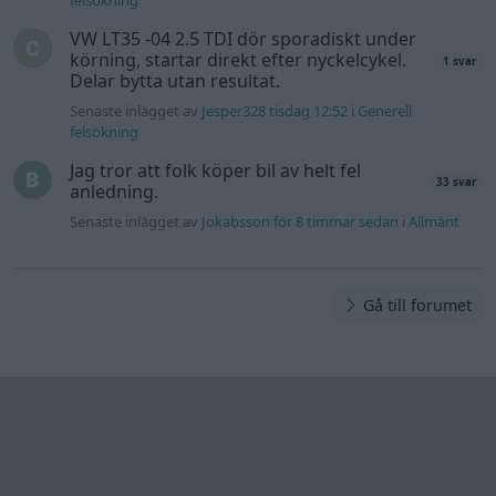
felsökning
VW LT35 -04 2.5 TDI dör sporadiskt under
körning, startar direkt efter nyckelcykel.
1 svar
Delar bytta utan resultat.
Senaste inlägget av
Jesper328 tisdag 12:52
i
Generell
felsökning
Jag tror att folk köper bil av helt fel
33 svar
anledning.
Senaste inlägget av
Jokabsson för 8 timmar sedan
i
Allmänt
Gå till forumet