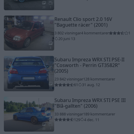
20
1
Renault Clio sport 2.0 16V
"Baguette räcer"
(2001)
3 802 visningar
4 kommentarer
1
20 juni 13
8
Subaru Impreza WRX STI PSE-II
"Cosworth - Perrin GT3582R"
(2005)
23 842 visningar
128 kommentarer
61
31 aug. 12
20
Subaru Impreza WRX STI PSE III
"Blå-gallten"
(2006)
33 888 visningar
189 kommentarer
129
4 dec. 11
20
1