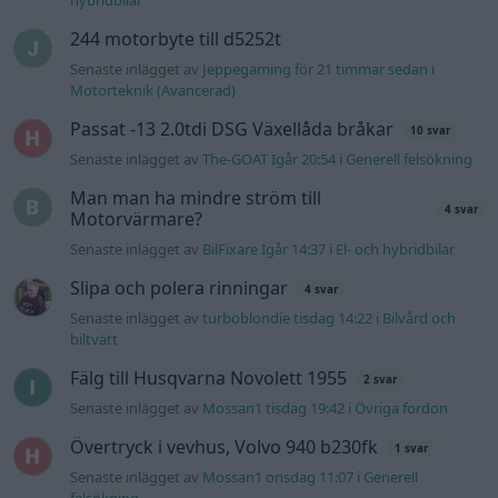
hybridbilar
244 motorbyte till d5252t
Senaste inlägget av
Jeppegaming för 21 timmar sedan
i
Motorteknik (Avancerad)
Passat -13 2.0tdi DSG Växellåda bråkar
10 svar
Senaste inlägget av
The-GOAT Igår 20:54
i
Generell felsökning
Man man ha mindre ström till
4 svar
Motorvärmare?
Senaste inlägget av
BilFixare Igår 14:37
i
El- och hybridbilar
Slipa och polera rinningar
4 svar
Senaste inlägget av
turboblondie tisdag 14:22
i
Bilvård och
biltvätt
Fälg till Husqvarna Novolett 1955
2 svar
Senaste inlägget av
Mossan1 tisdag 19:42
i
Övriga fordon
Övertryck i vevhus, Volvo 940 b230fk
1 svar
Senaste inlägget av
Mossan1 onsdag 11:07
i
Generell