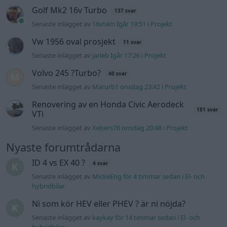
Golf Mk2 16v Turbo
137 svar
Senaste inlägget av
16vt4m Igår 19:51
i
Projekt
Vw 1956 oval prosjekt
11 svar
Senaste inlägget av
jarleb Igår 17:26
i
Projekt
Volvo 245 ?Turbo?
40 svar
Senaste inlägget av
Marurb1 onsdag 23:42
i
Projekt
Renovering av en Honda Civic Aerodeck
181 svar
VTi
Senaste inlägget av
Xebers76 onsdag 20:48
i
Projekt
Nyaste forumtrådarna
ID 4 vs EX 40 ?
4 svar
Senaste inlägget av
MickeEng för 4 timmar sedan
i
El- och
hybridbilar
Ni som kör HEV eller PHEV ? är ni nöjda?
Senaste inlägget av
kaykay för 14 timmar sedan
i
El- och