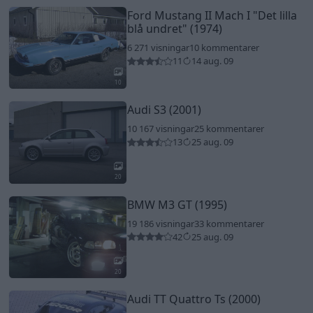
Ford Mustang II Mach I
"Det lilla
blå undret"
(1974)
6 271 visningar
10 kommentarer
11
14 aug. 09
10
Audi S3 (2001)
10 167 visningar
25 kommentarer
13
25 aug. 09
20
BMW M3 GT (1995)
19 186 visningar
33 kommentarer
42
25 aug. 09
20
Audi TT Quattro Ts (2000)