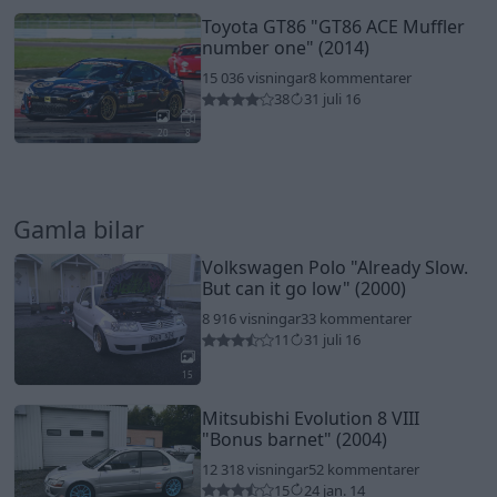
Toyota GT86
"GT86 ACE Muffler
number one"
(2014)
15 036 visningar
8 kommentarer
38
31 juli 16
20
8
Gamla bilar
Volkswagen Polo
"Already Slow.
But can it go low"
(2000)
8 916 visningar
33 kommentarer
11
31 juli 16
15
Mitsubishi Evolution 8 VIII
"Bonus barnet"
(2004)
12 318 visningar
52 kommentarer
15
24 jan. 14