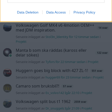
Puttelitens projekt Audi S2 Avant. Back
900 svar
to basic. + garagefix.
Data Deletion
Data Access
Privacy Policy
Senaste inlägget av
Putteliten för 8 minuter sedan
i
Projekt
Volkswagen Golf MK4 v6 4motion OEM++
14 svar
med JDM inspiration.
Senaste inlägget av
Stol3n_Identity för 12 timmar sedan
i
Projekt
Manta b som ska räddas (kaross eller
122 svar
delar sökes)
Senaste inlägget av
Tyfors för 22 timmar sedan
i
Projekt
Huggern goes big block with 427 ZL-1!
551 svar
Senaste inlägget av
hugger69 för 23 timmar sedan
i
Projekt
Camaro som bruksbil?!
57 svar
Senaste inlägget av
Ev_volvo142 Igår 22:10
i
Projekt
Volkswagen split bus t1 1962
2559 svar
Senaste inlägget av
Dr_snuggels Igår 21:09
i
Projekt