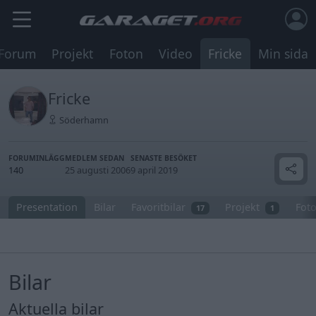
Forum
Projekt
Foton
Video
Fricke
Min sida
Fricke
Söderhamn
FORUMINLÄGG
MEDLEM SEDAN
SENASTE BESÖKET
140
25 augusti 2006
9 april 2019
Presentation
Bilar
Favoritbilar
Projekt
Fot
17
1
Bilar
Aktuella bilar