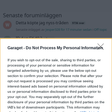
Senaste foruminläggen
Detta köpte jag nyss-tråden
9736 svar
Senaste inlägget av
Jesper328 för 17 minuter sedan
i
Off topic
ID 4 vs EX 40 ?
4 svar
Senaste inlägget av
MickeEng för 4 timmar sedan
i
El- och
Garaget -
Do Not Process My Personal Information
hybridbilar
Jag tror att folk köper bil av helt fel
If you wish to opt-out of the sale, sharing to third parties, or
33 svar
anledning.
processing of your personal or sensitive information for
Senaste inlägget av
Jokabsson för 8 timmar sedan
i
Allmänt
targeted advertising by us, please use the below opt-out
section to confirm your selection. Please note that after your
Ford Mustang e Mac 2023
4 svar
opt-out request is processed you may continue seeing
Senaste inlägget av
KenthIJ2 för 9 timmar sedan
i
El- och
interest-based ads based on personal information utilized by
hybridbilar
us or personal information disclosed to third parties prior to
your opt-out. You may separately opt-out of the further
Ni som kör HEV eller PHEV ? är ni nöjda?
disclosure of your personal information by third parties on the
Senaste inlägget av
kaykay för 14 timmar sedan
i
El- och
IAB’s list of downstream participants. This information may
hybridbilar