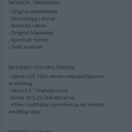
INTERIÖR / INREDNING
- Original textilklädsel.
- Skinninlägg i dörrar
- Armstöd i skinn
- Original träpaneler
- Sportratt momo
- Svart innertak
BILSTEREO OCH MULTIMEDIA
- Alpine CDE-102ri stereo med ipod/iphone
anslutning.
- Herts 6.5" i framdörrarna
- Kicker ds 5,25 i bakdörrarna
- 6*9or i hatthyllan som drivs av ett mutant
nw280sp steg