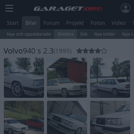
Start
Bilar
Forum
Projekt
Foton
Video
Nya och uppdaterade
Bläddra
Sök
Nya bilder
Nya 
Volvo
940 s 2.3
(1995)
5
1
1