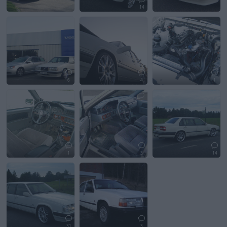
14
6
4
1
1
3
14
31
3