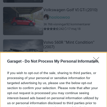
17
1
Volkswagen Golf VI GTi (2010)
hooloowoo
36 766 visningar
92 kommentarer
242
17 maj 18
19
Volvo S60R
"Mint Condition"
(2007)
volvo_svensson
47 438 visningar
390 kommentarer
Garaget -
Do Not Process My Personal Information
208
20
If you wish to opt-out of the sale, sharing to third parties, or
Ferrari 360 F1
"Scuderia"
(2004)
processing of your personal or sensitive information for
VanillaSky
targeted advertising by us, please use the below opt-out
section to confirm your selection. Please note that after your
76 473 visningar
558 kommentarer
opt-out request is processed you may continue seeing
470
1 nov. 15
interest-based ads based on personal information utilized by
20
2
us or personal information disclosed to third parties prior to