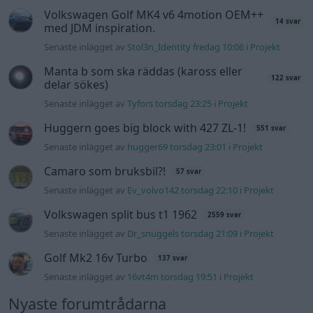
Volkswagen split bus t1 1962
2559 svar
Senaste inlägget av
Dr_snuggels torsdag 21:09
i
Projekt
Golf Mk2 16v Turbo
137 svar
Senaste inlägget av
16vt4m torsdag 19:51
i
Projekt
Nyaste forumtrådarna
Lambdasond tänds på högre varv
1 svar
Senaste inlägget av
Mossan1 för 12 timmar sedan
i
Generell
felsökning
BMW 523i Touring E61, 2007. Hjulhuset
3 svar
lägre på höger sida.
Senaste inlägget av
Mossan1 för 11 timmar sedan
i
Generell
felsökning
Bestyckningsfundering. Zenith INAT 35/40
2 svar
förgasare
Senaste inlägget av
Mossan1 för 16 timmar sedan
i
Motorteknik (Avancerad)