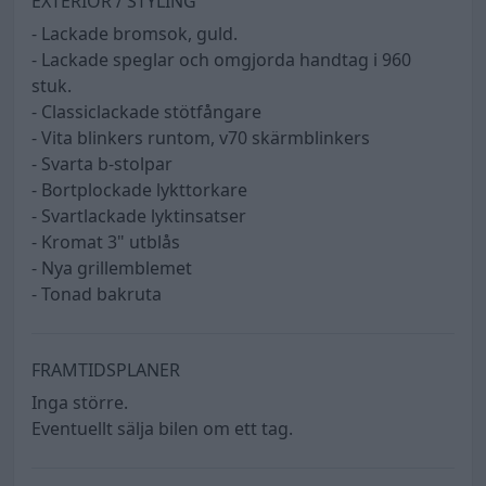
EXTERIÖR / STYLING
- Lackade bromsok, guld.
- Lackade speglar och omgjorda handtag i 960
stuk.
- Classiclackade stötfångare
- Vita blinkers runtom, v70 skärmblinkers
- Svarta b-stolpar
- Bortplockade lykttorkare
- Svartlackade lyktinsatser
- Kromat 3" utblås
- Nya grillemblemet
- Tonad bakruta
FRAMTIDSPLANER
Inga större.
Eventuellt sälja bilen om ett tag.