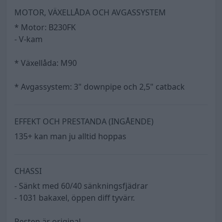
MOTOR, VÄXELLÅDA OCH AVGASSYSTEM
* Motor: B230FK
- V-kam
* Växellåda: M90
* Avgassystem: 3" downpipe och 2,5" catback
EFFEKT OCH PRESTANDA (INGÅENDE)
135+ kan man ju alltid hoppas
CHASSI
- Sänkt med 60/40 sänkningsfjädrar
- 1031 bakaxel, öppen diff tyvärr.
Resten är original.