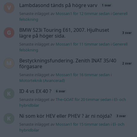
ID 4 vs EX 40 ?
6 svar
Senaste inlägget av
The-GOAT för 20 timmar sedan
i
El- och
hybridbilar
Ni som kör HEV eller PHEV ? är ni nöjda?
3 svar
Senaste inlägget av
Mossan1 för 15 timmar sedan
i
El- och
hybridbilar
244 motorbyte till d5252t
Senaste inlägget av
Jeppegaming fredag 00:53
i
Motorteknik
(Avancerad)
Passat -13 2.0tdi DSG Växellåda bråkar
10 svar
Senaste inlägget av
The-GOAT torsdag 20:54
i
Generell
felsökning
Man man ha mindre ström till
4 svar
Motorvärmare?
Senaste inlägget av
BilFixare torsdag 14:37
i
El- och hybridbilar
Slipa och polera rinningar
4 svar