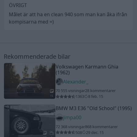
ÖVRIGT
Målet är att ha en clean 940 som man kan åka ifrån
kompisarna med =)
Rekommenderade bilar
Volkswagen Karmann Ghia
(1962)
Alexander_
70 555 visningar
28 kommentarer
1363
8 feb. 15
15
BMW M3 E36
"Old School"
(1995)
jimpa00
72 368 visningar
868 kommentarer
508
29 dec. 15