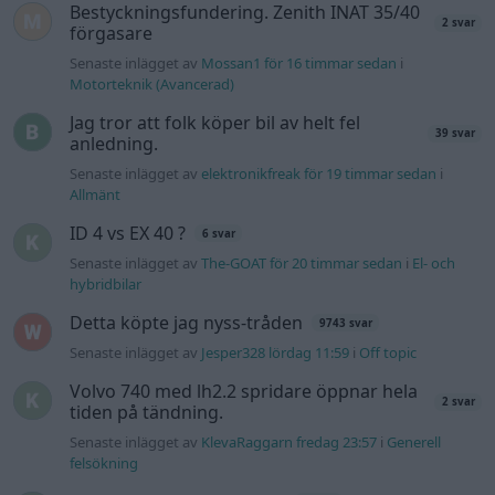
Detta köpte jag nyss-tråden
9743 svar
Senaste inlägget av
Jesper328 lördag 11:59
i
Off topic
Volvo 740 med lh2.2 spridare öppnar hela
2 svar
tiden på tändning.
Senaste inlägget av
KlevaRaggarn fredag 23:57
i
Generell
felsökning
Ford Mustang e Mac 2023
4 svar
Senaste inlägget av
KenthIJ2 fredag 12:37
i
El- och hybridbilar
244 motorbyte till d5252t
Senaste inlägget av
Jeppegaming fredag 00:53
i
Motorteknik
(Avancerad)
Senaste projektinläggen
Volvo Amazon 1965
85 svar
Senaste inlägget av
tomhjort för 15 timmar sedan
i
Projekt
A90 Supra
387 svar
Senaste inlägget av
Rikard_Persson för 17 timmar sedan
i