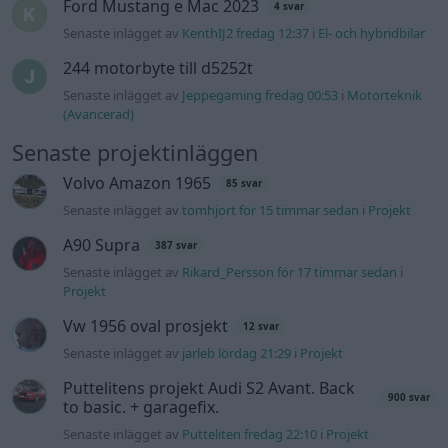
Projekt
Vw 1956 oval prosjekt
12 svar
Senaste inlägget av
jarleb lördag 21:29
i
Projekt
Puttelitens projekt Audi S2 Avant. Back
900 svar
to basic. + garagefix.
Senaste inlägget av
Putteliten fredag 22:10
i
Projekt
Volkswagen Golf MK4 v6 4motion OEM++
14 svar
med JDM inspiration.
Senaste inlägget av
Stol3n_Identity fredag 10:06
i
Projekt
Manta b som ska räddas (kaross eller
122 svar
delar sökes)
Senaste inlägget av
Tyfors torsdag 23:25
i
Projekt
Huggern goes big block with 427 ZL-1!
551 svar
Senaste inlägget av
hugger69 torsdag 23:01
i
Projekt
Camaro som bruksbil?!
57 svar
Senaste inlägget av
Ev_volvo142 torsdag 22:10
i
Projekt