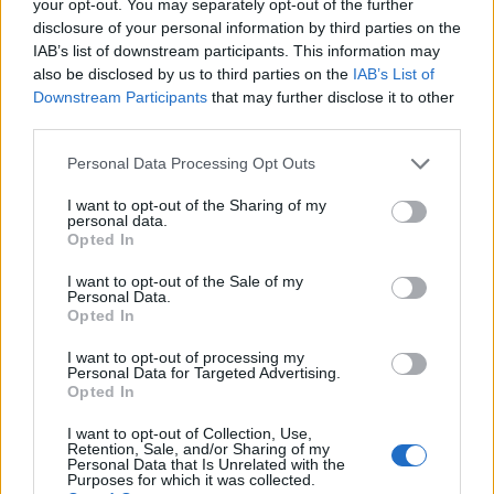
Nissan S15 Silvia Varietta (2001)
your opt-out. You may separately opt-out of the further
disclosure of your personal information by third parties on the
Spexarn
IAB’s list of downstream participants. This information may
21 325 visningar
49 kommentarer
also be disclosed by us to third parties on the
IAB’s List of
110
5 april 16
Downstream Participants
that may further disclose it to other
13
third parties.
BMW M535 E28 Upp brunnen
Personal Data Processing Opt Outs
"Turbo Beast"
(1987)
TheLeaf
I want to opt-out of the Sharing of my
personal data.
46 614 visningar
222 kommentarer
Opted In
256
11 aug. 23
20
10
I want to opt-out of the Sale of my
Personal Data.
Nissan Skyline R33
"THE SLYER"
Opted In
(1994)
Johnny_N87
I want to opt-out of processing my
Personal Data for Targeted Advertising.
15 812 visningar
25 kommentarer
Opted In
36
30 april 18
20
I want to opt-out of Collection, Use,
Toyota Celica T-Sport
"Årets
Retention, Sale, and/or Sharing of my
Personal Data that Is Unrelated with the
Bygge 2011"
(2003)
Purposes for which it was collected.