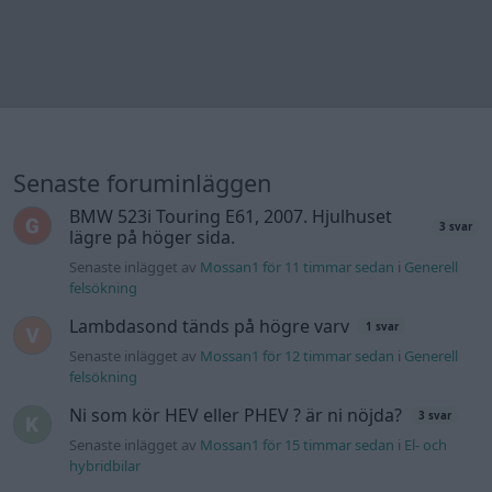
Lambdasond tänds på högre varv
1 svar
Senaste inlägget av
Mossan1 för 12 timmar sedan
i
Generell
felsökning
Ni som kör HEV eller PHEV ? är ni nöjda?
3 svar
Senaste inlägget av
Mossan1 för 15 timmar sedan
i
El- och
hybridbilar
Bestyckningsfundering. Zenith INAT 35/40
2 svar
förgasare
Senaste inlägget av
Mossan1 för 16 timmar sedan
i
Motorteknik (Avancerad)
Jag tror att folk köper bil av helt fel
39 svar
anledning.
Senaste inlägget av
elektronikfreak för 19 timmar sedan
i
Allmänt
ID 4 vs EX 40 ?
6 svar
Senaste inlägget av
The-GOAT för 20 timmar sedan
i
El- och
hybridbilar