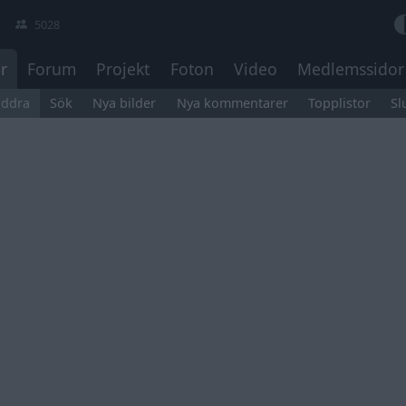
5028
r
Forum
Projekt
Foton
Video
Medlemssidor
äddra
Sök
Nya bilder
Nya kommentarer
Topplistor
Sl