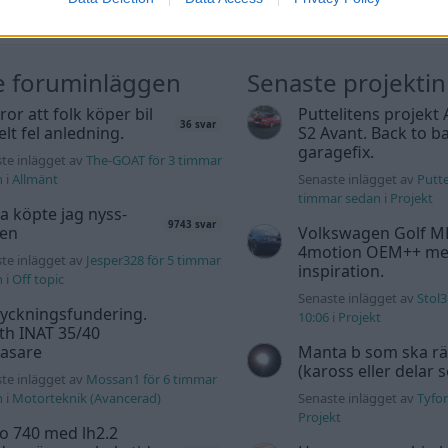
e foruminläggen
Senaste projekti
tror att folk köper bil
Puttelitens projekt 
36 svar
elt fel anledning.
S2 Avant. Back to ba
garagefix.
te inlägget av
The-GOAT för 3 timmar
n
i
Allmänt
Senaste inlägget av
Putte
timmar sedan
i
Projekt
a köpte jag nyss-
9743 svar
den
Volkswagen Golf M
4motion OEM++ me
te inlägget av
Jesper328 för 5 timmar
inspiration.
n
i
Off topic
Senaste inlägget av
Stol3
yckningsfundering.
10:06
i
Projekt
th INAT 35/40
gasare
Manta b som ska r
(kaross eller delar 
te inlägget av
Mossan1 för 6 timmar
n
i
Motorteknik (Avancerad)
Senaste inlägget av
Tyfor
Projekt
o 740 med lh2.2