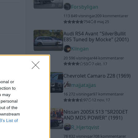
20
20
Forsbyligan
113 849 visningar
209 kommentarer
754
8 maj 25
Audi RS4 Avant
"SilverBullit
E85 Tuned by Mocke"
(2001)
17
Klingan
20 596 visningar
44 kommentarer
53
7 okt. 17
Chevrolet Camaro Z28 (1969)
sonal or
majjatajjas
ection to
18
1
16 272 visningar
97 kommentarer
ou may
97
12 nov. 17
 personal
out of the
Nissan 200SX S13
"SR20DET
 downstream
AND MDS POWER"
(1991)
B’s List of
20
R_Hjertqvist
78 832 visningar
708 kommentarer