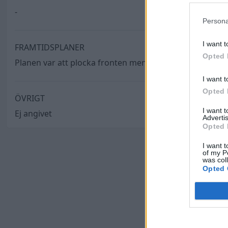
-
Persona
I want t
FRAMTIDSPLANER
Opted 
Planen var att plocka fronten men blir nog att sälja den.
I want t
Opted 
ÖVRIGT
I want 
Ej angivet
Advertis
Opted 
I want t
of my P
was col
Opted 