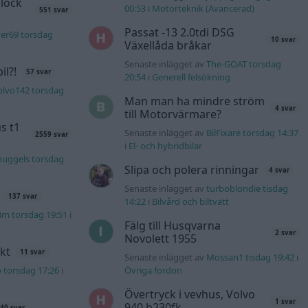
lock
00:53
i
Motorteknik (Avancerad)
551 svar
Passat -13 2.0tdi DSG
er69 torsdag
10 svar
Växellåda bråkar
Senaste inlägget av
The-GOAT torsdag
l?!
57 svar
20:54
i
Generell felsökning
olvo142 torsdag
Man man ha mindre ström
4 svar
till Motorvärmare?
s t1
Senaste inlägget av
BilFixare torsdag 14:37
2559 svar
i
El- och hybridbilar
nuggels torsdag
Slipa och polera rinningar
4 svar
Senaste inlägget av
turboblondie tisdag
137 svar
14:22
i
Bilvård och biltvätt
4m torsdag 19:51
i
Fälg till Husqvarna
2 svar
Novolett 1955
kt
11 svar
Senaste inlägget av
Mossan1 tisdag 19:42
i
b torsdag 17:26
i
Övriga fordon
Övertryck i vevhus, Volvo
1 svar
940 b230fk
40 svar