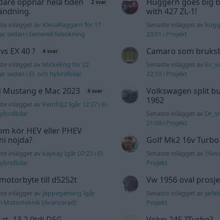
dare öppnar hela tiden
Huggern goes big b
2 svar
ändning.
with 427 ZL-1!
te inlägget av
KlevaRaggarn för 17
Senaste inlägget av
hugg
ar sedan
i
Generell felsökning
23:01
i
Projekt
 vs EX 40 ?
Camaro som bruksbi
4 svar
te inlägget av
MickeEng för 22
Senaste inlägget av
Ev_v
ar sedan
i
El- och hybridbilar
22:10
i
Projekt
d Mustang e Mac 2023
Volkswagen split bu
4 svar
1962
te inlägget av
KenthIJ2 Igår 12:37
i
El-
ybridbilar
Senaste inlägget av
Dr_s
21:09
i
Projekt
om kör HEV eller PHEV
 ni nöjda?
Golf Mk2 16v Turbo
te inlägget av
kaykay Igår 07:23
i
El-
Senaste inlägget av
16vt
ybridbilar
Projekt
motorbyte till d5252t
Vw 1956 oval prosje
te inlägget av
Jeppegaming Igår
Senaste inlägget av
jarle
i
Motorteknik (Avancerad)
Projekt
at -13 2.0tdi DSG
Volvo 245 ?Turbo?