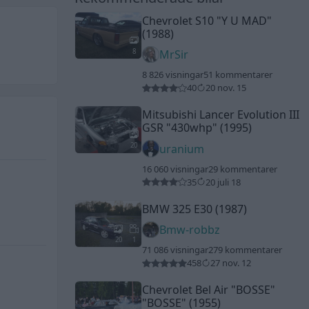
Chevrolet S10
"Y U MAD"
(1988)
8
MrSir
8 826 visningar
51 kommentarer
40
20 nov. 15
Mitsubishi Lancer Evolution III
GSR
"430whp"
(1995)
20
uranium
16 060 visningar
29 kommentarer
35
20 juli 18
BMW 325 E30 (1987)
Bmw-robbz
20
1
71 086 visningar
279 kommentarer
458
27 nov. 12
Chevrolet Bel Air "BOSSE"
"BOSSE"
(1955)