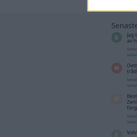
Senast
Jag 
av h
Senas
seda
Dett
trå
Senas
seda
Best
Zeni
för
Senas
seda
Volv