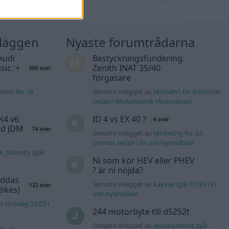
nläggen
Nyaste forumtrådarna
Audi
Bestyckningsfundering.
sic. +
Zenith INAT 35/40
900 svar
förgasare
liten för 18
Senaste inlägget av
Mossan1 för 6 timmar
sedan
i
Motorteknik (Avancerad)
K4 v6
ID 4 vs EX 40 ?
4 svar
d JDM
14 svar
Senaste inlägget av
MickeEng för 22
timmar sedan
i
El- och hybridbilar
n_Identity Igår
Ni som kör HEV eller PHEV
? är ni nöjda?
äddas
Senaste inlägget av
kaykay Igår 07:23
i
El-
122 svar
sökes)
och hybridbilar
s torsdag 23:25
i
244 motorbyte till d5252t
Senaste inlägget av
Jeppegaming Igår