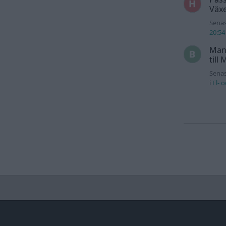
Växe
Senas
20:54
Man
till
Senas
i
El- 
Information
Hjälp