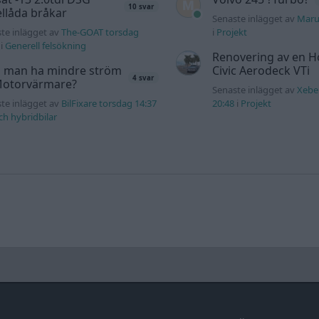
10 svar
llåda bråkar
Senaste inlägget av
Maru
te inlägget av
The-GOAT torsdag
i
Projekt
i
Generell felsökning
Renovering av en 
 man ha mindre ström
Civic Aerodeck VTi
4 svar
 Motorvärmare?
Senaste inlägget av
Xebe
te inlägget av
BilFixare torsdag 14:37
20:48
i
Projekt
och hybridbilar
Annonsera
Övrigt