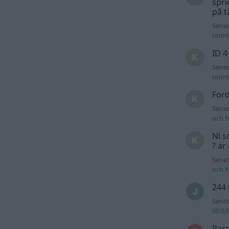
spri
på t
Senas
timm
ID 4
Senas
timm
For
Senas
och h
Ni s
? är
Senas
och h
244 
Senas
00:53
Pass