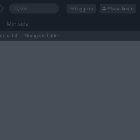
Sök
Logga in
Skapa konto
Min sida
umpa bil
Slumpade bilder