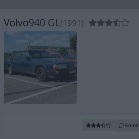
Volvo
940 GL
(1991)
Komm