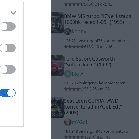
545
24 okt. 13
BMW M5 turbo
"KIVerkstads
1000hk racebil -09"
(1993)
20
4
konny
126 221 visningar
476 kommentarer
618
10 okt. 16
Ford Escort Cosworth
"Sotsläckarn"
(1992)
7
Big Al
11 370 visningar
26 kommentarer
38
25 jan. 22
Seat Leon CUPRA
"AWD
Konverterad mYGeL Edt"
(2008)
20
30
mYGeL
191 348 visningar
845 kommentarer
1394
8 juli 16