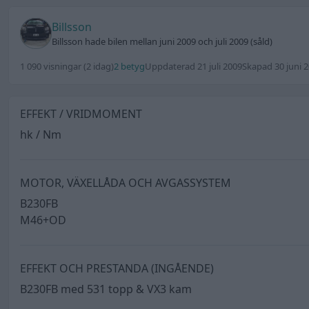
Billsson
Billsson hade bilen mellan juni 2009 och juli 2009 (såld)
1 090 visningar
(2 idag)
2 betyg
Uppdaterad 21 juli 2009
Skapad 30 juni 
EFFEKT / VRIDMOMENT
hk / Nm
MOTOR, VÄXELLÅDA OCH AVGASSYSTEM
B230FB
M46+OD
EFFEKT OCH PRESTANDA (INGÅENDE)
B230FB med 531 topp & VX3 kam