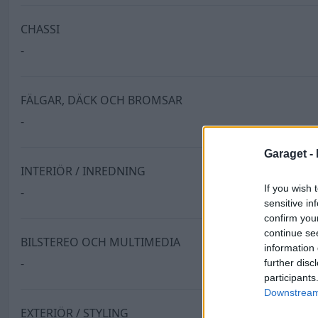
CHASSI
-
FÄLGAR, DÄCK OCH BROMSAR
-
Garaget -
INTERIÖR / INREDNING
If you wish 
-
sensitive in
confirm you
continue se
BILSTEREO OCH MULTIMEDIA
information 
-
further disc
participants
Downstream 
EXTERIÖR / STYLING