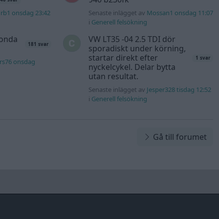
rb1 onsdag 23:42
Senaste inlägget av
Mossan1 onsdag 11:07
i
Generell felsökning
Honda
VW LT35 -04 2.5 TDI dör
181 svar
sporadiskt under körning,
startar direkt efter
1 svar
rs76 onsdag
nyckelcykel. Delar bytta
utan resultat.
Senaste inlägget av
Jesper328 tisdag 12:52
i
Generell felsökning
Gå till forumet