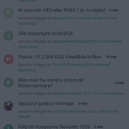
Man man ha mindre ström till
4 svar
Motorvärmare?
Senaste inlägget av
BilFixare torsdag 14:37
i
El- och hybridbilar
Slipa och polera rinningar
4 svar
Senaste inlägget av
turboblondie tisdag 14:22
i
Bilvård och
biltvätt
Fälg till Husqvarna Novolett 1955
2 svar
Senaste inlägget av
Mossan1 tisdag 19:42
i
Övriga fordon
Gå till forumet