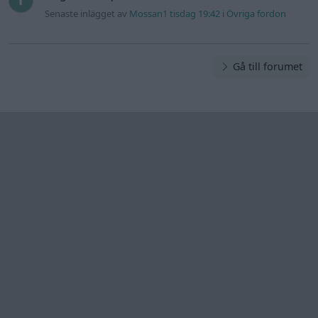
Information
Hjälp
Annonsera
Introduktion
Communityregler
Information
Skapa konto
Support
Kontakt
Integritetspolicy
och information
om användning
av cookies
Övrig
information
Övrigt
Tips och
förslag
Felanmälan
®
GARAGET
v13.2 Copyright © 2001-2026 Garaget Media AB