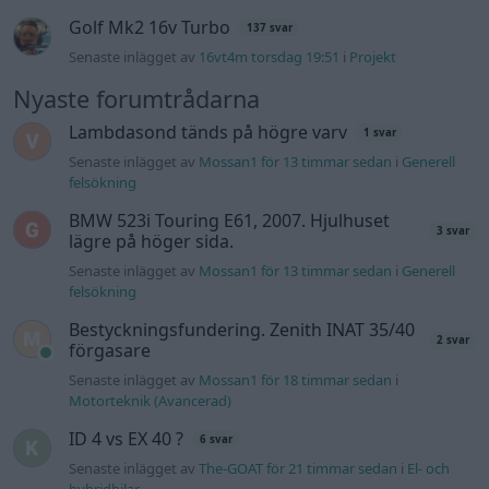
Bestyckningsfundering. Zenith INAT 35/40
2 svar
förgasare
Senaste inlägget av
Mossan1 för 18 timmar sedan
i
Motorteknik (Avancerad)
ID 4 vs EX 40 ?
6 svar
Senaste inlägget av
The-GOAT för 21 timmar sedan
i
El- och
hybridbilar
Ni som kör HEV eller PHEV ? är ni nöjda?
3 svar
Senaste inlägget av
Mossan1 för 17 timmar sedan
i
El- och
hybridbilar
244 motorbyte till d5252t
Senaste inlägget av
Jeppegaming fredag 00:53
i
Motorteknik
(Avancerad)
Passat -13 2.0tdi DSG Växellåda bråkar
10 svar
Senaste inlägget av
The-GOAT torsdag 20:54
i
Generell
felsökning