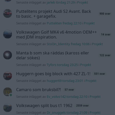
Huggern goes big block with 427 ZL-1!
551 svar
Senaste inlägget av
hugger69 torsdag 23:01
i
Projekt
Camaro som bruksbil?!
57 svar
Senaste inlägget av
Ev_volvo142 torsdag 22:10
i
Projekt
Volkswagen split bus t1 1962
2559 svar
Senaste inlägget av
Dr_snuggels torsdag 21:09
i
Projekt
Golf Mk2 16v Turbo
137 svar
Senaste inlägget av
16vt4m torsdag 19:51
i
Projekt
Nyaste forumtrådarna
Lambdasond tänds på högre varv
1 svar
Senaste inlägget av
Mossan1 för 13 timmar sedan
i
Generell
felsökning
BMW 523i Touring E61, 2007. Hjulhuset
3 svar
lägre på höger sida.
Senaste inlägget av
Mossan1 för 13 timmar sedan
i
Generell
felsökning