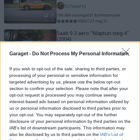
Schwartz
195 664 visningar
31 kommentarer
1093
21 maj 21
17
6
Saab 9-3 aero
"Maptun steg 4"
(2004)
l0las
Garaget -
Do Not Process My Personal Information
10 491 visningar
2 kommentarer
40
6 maj 19
9
If you wish to opt-out of the sale, sharing to third parties, or
Audi 90 2.2t quattro
"plus"
(1989)
processing of your personal or sensitive information for
targeted advertising by us, please use the below opt-out
sonken91
section to confirm your selection. Please note that after your
41 379 visningar
23 kommentarer
opt-out request is processed you may continue seeing
86
1 nov. 20
interest-based ads based on personal information utilized by
20
us or personal information disclosed to third parties prior to
your opt-out. You may separately opt-out of the further
Nissan s13 silvia
"Raidopower
disclosure of your personal information by third parties on the
Motorsport"
(1991)
IAB’s list of downstream participants. This information may
Kenshirodrift
also be disclosed by us to third parties on the
IAB’s List of