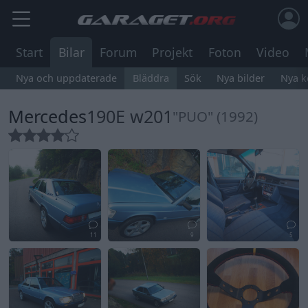
Start
Bilar
Forum
Projekt
Foton
Video
Nya och uppdaterade
Bläddra
Sök
Nya bilder
Nya 
Mercedes
190E w201
"PUO" (1992)
11
9
5