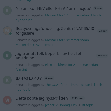
Allmänt
ID 4 vs EX 40 ?
6 svar
Senaste inlägget av
The-GOAT för 21 timmar sedan
i
El- och
hybridbilar
Detta köpte jag nyss-tråden
9743 svar
Senaste inlägget av
Jesper328 lördag 11:59
i
Off topic
Volvo 740 med lh2.2 spridare öppnar hela
2 svar
tiden på tändning.
Senaste inlägget av
KlevaRaggarn fredag 23:57
i
Generell
felsökning
Ford Mustang e Mac 2023
4 svar
Senaste inlägget av
KenthIJ2 fredag 12:37
i
El- och hybridbilar
244 motorbyte till d5252t
Senaste inlägget av
Jeppegaming fredag 00:53
i
Motorteknik
(Avancerad)
Senaste projektinläggen