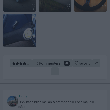
8
1
9
6
Kommentera
Favorit
49
Erick
Erick hade bilen mellan september 2011 och maj 2012
(såld)