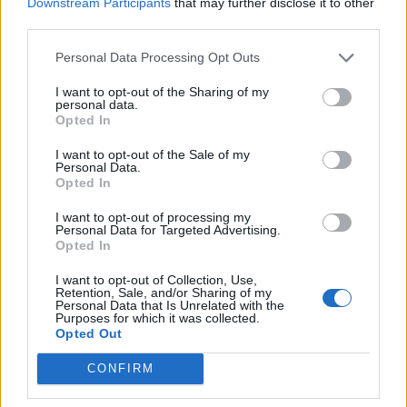
Downstream Participants
that may further disclose it to other
25 098 visningar
360 kommentarer
third parties.
215
31 jan. 13
10
Personal Data Processing Opt Outs
De Tomaso Pantera (1973)
bjrosenv
I want to opt-out of the Sharing of my
personal data.
36 305 visningar
237 kommentarer
Opted In
396
17 feb. 08
12
I want to opt-out of the Sale of my
Personal Data.
BMW 325 coupe
"Performed by
Opted In
Åkeson"
(1992)
I want to opt-out of processing my
Åkeson
Personal Data for Targeted Advertising.
Opted In
67 192 visningar
778 kommentarer
705
20 juni 13
20
1
I want to opt-out of Collection, Use,
Retention, Sale, and/or Sharing of my
Personal Data that Is Unrelated with the
Purposes for which it was collected.
Opted Out
CONFIRM
Senaste foruminläggen