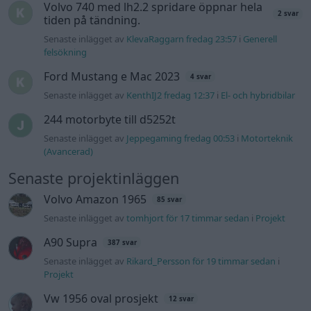
Volvo Amazon 1965
85 svar
Senaste inlägget av
tomhjort för 17 timmar sedan
i
Projekt
A90 Supra
387 svar
Senaste inlägget av
Rikard_Persson för 19 timmar sedan
i
Projekt
Vw 1956 oval prosjekt
12 svar
Senaste inlägget av
jarleb lördag 21:29
i
Projekt
Puttelitens projekt Audi S2 Avant. Back
900 svar
to basic. + garagefix.
Senaste inlägget av
Putteliten fredag 22:10
i
Projekt
Volkswagen Golf MK4 v6 4motion OEM++
14 svar
med JDM inspiration.
Senaste inlägget av
Stol3n_Identity fredag 10:06
i
Projekt
Manta b som ska räddas (kaross eller
122 svar
delar sökes)
Senaste inlägget av
Tyfors torsdag 23:25
i
Projekt