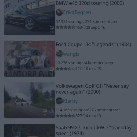
BMW e46 320d touring (2000)
ErikaBygren
57 314 visningar
251 kommentarer
463
28 sept. 16
19
Ford Coupe -34
"Legends"
(1934)
wangis
10 276 visningar
4 kommentarer
11
10 okt. 19
20
Volkswagen Golf Gti
"Never say
never again"
(2000)
Klarby
114 165 visningar
627 kommentarer
827
4 maj 13
20
2
Saab 99 X7 Turbo RWD
"trackday-
spec"
(1974)