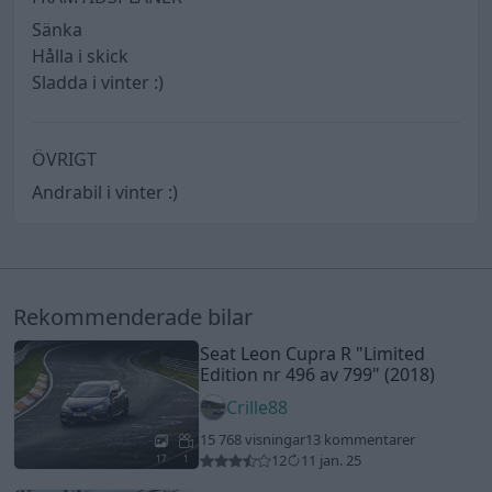
Sänka
Hålla i skick
Sladda i vinter :)
ÖVRIGT
Andrabil i vinter :)
Rekommenderade bilar
Seat Leon Cupra R
"Limited
Edition nr 496 av 799"
(2018)
Crille88
15 768 visningar
13 kommentarer
12
11 jan. 25
17
1