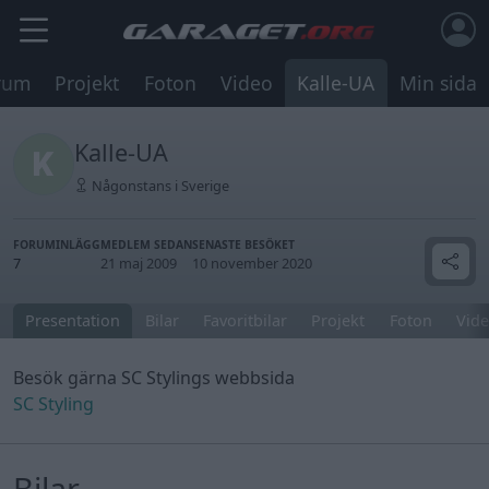
rum
Projekt
Foton
Video
Kalle-UA
Min sida
Kalle-UA
Någonstans i Sverige
FORUMINLÄGG
MEDLEM SEDAN
SENASTE BESÖKET
7
21 maj 2009
10 november 2020
Presentation
Bilar
Favoritbilar
Projekt
Foton
Vide
Besök gärna SC Stylings webbsida
SC Styling
Bilar