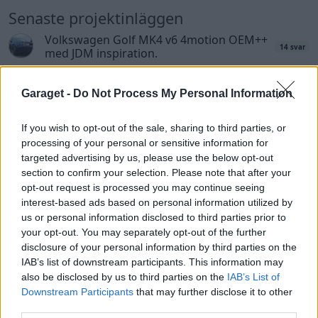
Senaste projektinläggen
Volkswagen Golf MK4 v6 4motion OEM++
14 svar
med JDM inspiration.
Senaste inlägget av
Stol3n_Identity för 12 timmar sedan
i
Projekt
Garaget -
Do Not Process My Personal Information
Manta b som ska räddas (kaross eller
122 svar
delar sökes)
If you wish to opt-out of the sale, sharing to third parties, or
processing of your personal or sensitive information for
Senaste inlägget av
Tyfors för 22 timmar sedan
i
Projekt
targeted advertising by us, please use the below opt-out
Huggern goes big block with 427 ZL-1!
551 svar
section to confirm your selection. Please note that after your
Senaste inlägget av
hugger69 för 23 timmar sedan
i
Projekt
opt-out request is processed you may continue seeing
interest-based ads based on personal information utilized by
Camaro som bruksbil?!
57 svar
us or personal information disclosed to third parties prior to
Senaste inlägget av
Ev_volvo142 för 23 timmar sedan
i
Projekt
your opt-out. You may separately opt-out of the further
disclosure of your personal information by third parties on the
Volkswagen split bus t1 1962
2559 svar
IAB’s list of downstream participants. This information may
Senaste inlägget av
Dr_snuggels Igår 21:09
i
Projekt
also be disclosed by us to third parties on the
IAB’s List of
Downstream Participants
that may further disclose it to other
Golf Mk2 16v Turbo
137 svar
third parties.