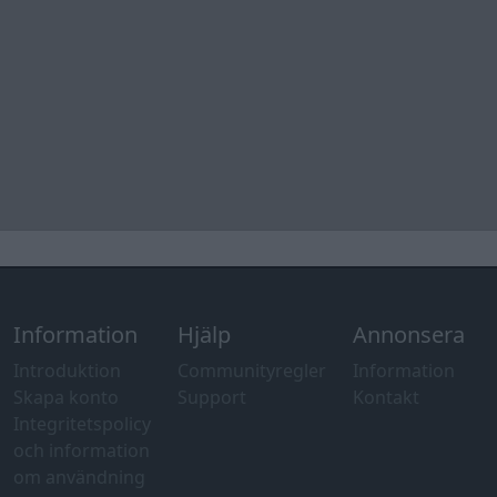
Information
Hjälp
Annonsera
Introduktion
Communityregler
Information
Skapa konto
Support
Kontakt
Integritetspolicy
och information
om användning