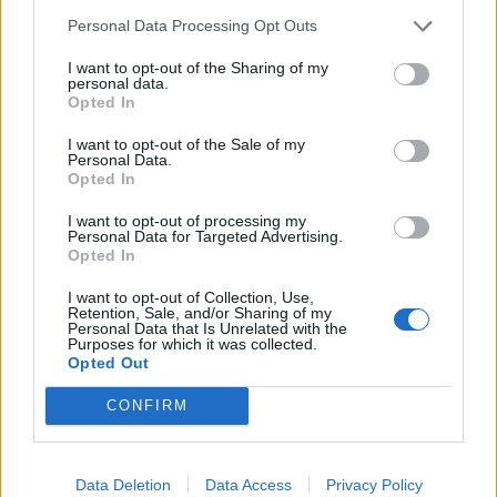
Senaste inlägget av
16vt4m Igår 19:51
i
Projekt
Personal Data Processing Opt Outs
Vw 1956 oval prosjekt
11 svar
I want to opt-out of the Sharing of my
Senaste inlägget av
jarleb Igår 17:26
i
Projekt
personal data.
Opted In
Volvo 245 ?Turbo?
40 svar
Senaste inlägget av
Marurb1 onsdag 23:42
i
Projekt
I want to opt-out of the Sale of my
Personal Data.
Renovering av en Honda Civic Aerodeck
Opted In
181 svar
VTi
I want to opt-out of processing my
Senaste inlägget av
Xebers76 onsdag 20:48
i
Projekt
Personal Data for Targeted Advertising.
Opted In
Antikrundan på 4 hjul! Ford Model T 1923
68 svar
I want to opt-out of Collection, Use,
Senaste inlägget av
Xebers76 onsdag 20:38
i
Projekt
Retention, Sale, and/or Sharing of my
Personal Data that Is Unrelated with the
Nyaste forumtrådarna
Purposes for which it was collected.
Opted Out
ID 4 vs EX 40 ?
4 svar
Senaste inlägget av
MickeEng för 3 timmar sedan
i
El- och
CONFIRM
hybridbilar
Ni som kör HEV eller PHEV ? är ni nöjda?
Data Deletion
Data Access
Privacy Policy
Senaste inlägget av
kaykay för 14 timmar sedan
i
El- och