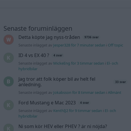
Senaste foruminläggen
Detta köpte jag nyss-tråden
9736 svar
Senaste inlägget av
Jesper328 för 7 minuter sedan
i
Off topic
ID 4 vs EX 40 ?
4 svar
Senaste inlägget av
MickeEng för 3 timmar sedan
i
El- och
hybridbilar
Jag tror att folk köper bil av helt fel
33 svar
anledning.
Senaste inlägget av
Jokabsson för 8 timmar sedan
i
Allmänt
Ford Mustang e Mac 2023
4 svar
Senaste inlägget av
KenthIJ2 för 9 timmar sedan
i
El- och
hybridbilar
Ni som kör HEV eller PHEV ? är ni nöjda?