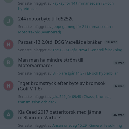
Senaste inlägget av
kaykay för 14 timmar sedan
i
El- och
hybridbilar
244 motorbyte till d5252t
Senaste inlägget av
Jeppegaming för 21 timmar sedan
i
Motorteknik (Avancerad)
Passat -13 2.0tdi DSG Växellåda bråkar
10 svar
Senaste inlägget av
The-GOAT Igår 20:54
i
Generell felsökning
Man man ha mindre ström till
4 svar
Motorvärmare?
Senaste inlägget av
BilFixare Igår 14:37
i
El- och hybridbilar
Inget bromstryck efter byte av bromsok
6 svar
(Golf V 1.6)
Senaste inlägget av
jaka54 Igår 09:48
i
Chassi, bromsar,
transmission och däck
Kia Ceed 2017 batteritorsk med jämna
46 svar
mellanrum. Varför?
Senaste inlägget av
Ansan onsdag 15:29
i
Generell felsökning