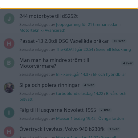
hybridbilar
244 motorbyte till d5252t
Senaste inlägget av
Jeppegaming för 21 timmar sedan
i
Motorteknik (Avancerad)
Passat -13 2.0tdi DSG Växellåda bråkar
10 svar
Senaste inlägget av
The-GOAT Igår 20:54
i
Generell felsökning
Man man ha mindre ström till
4 svar
Motorvärmare?
Senaste inlägget av
BilFixare Igår 14:37
i
El- och hybridbilar
Slipa och polera rinningar
4 svar
Senaste inlägget av
turboblondie tisdag 14:22
i
Bilvård och
biltvätt
Fälg till Husqvarna Novolett 1955
2 svar
Senaste inlägget av
Mossan1 tisdag 19:42
i
Övriga fordon
Övertryck i vevhus, Volvo 940 b230fk
1 svar
Senaste inlägget av
Mossan1 onsdag 11:07
i
Generell