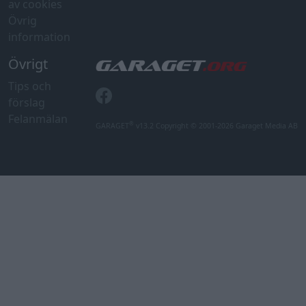
av cookies
Övrig
information
Övrigt
Tips och
förslag
Felanmälan
®
GARAGET
v13.2 Copyright © 2001-2026 Garaget Media AB