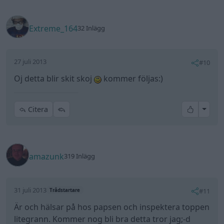
Extreme_164
32 Inlägg
27 juli 2013
#10
Oj detta blir skit skoj
kommer följas:)
All re
Citera
amazunk
319 Inlägg
31 juli 2013
#11
Trådstartare
Är och hälsar på hos papsen och inspektera toppen
litegrann. Kommer nog bli bra detta tror jag;-d