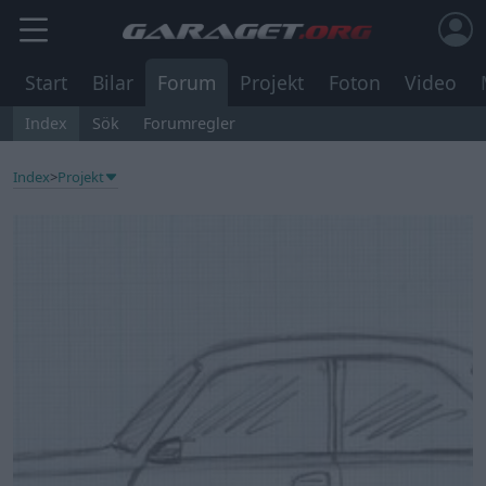
Start
Bilar
Forum
Projekt
Foton
Video
Index
Sök
Forumregler
Index
>
Projekt