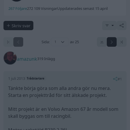
267 Följare
272 109 Visningar
Uppdaterades senast 15 april
Skriv svar
Sida:
av 25
amazunk
319 Inlägg
1 juli 2013
#1
Trådstartare
Tänkte börja göra som alla andra gör nu mera.
Starta en projekttråd för sitt älskade projekt.
Mitt projekt är en Volvo Amazon 67 år modell som
skall byggas om till racingbil.
Motor : rakstäld B230 2,36L