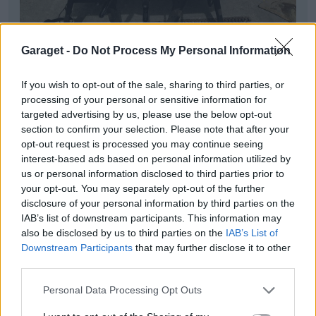
Garaget -
Do Not Process My Personal Information
Vill du berätta om din bil på Passionforcars.org? Konkta mig via
If you wish to opt-out of the sale, sharing to third parties, or
mail nedan.
processing of your personal or sensitive information for
PassionForCars.org
targeted advertising by us, please use the below opt-out
robin@passionforcars.org
section to confirm your selection. Please note that after your
opt-out request is processed you may continue seeing
All re
Citera
interest-based ads based on personal information utilized by
us or personal information disclosed to third parties prior to
your opt-out. You may separately opt-out of the further
disclosure of your personal information by third parties on the
IAB’s list of downstream participants. This information may
amazunk
319 Inlägg
also be disclosed by us to third parties on the
IAB’s List of
Downstream Participants
that may further disclose it to other
third parties.
26 juli 2013
#9
Trådstartare
Personal Data Processing Opt Outs
Då är front och huv inpassad.