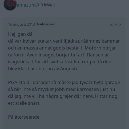
PGA stöld i garaget så måste jag tyvärr byta garage
så blir inte så mycket jobb med karrossen just nu
då jag inte vill ha några grejer där nere. Hittar nog
ett ställe snart.
På återseende!
//Magnus
https://www.facebook.com/PME-Motorsport … 573620361/
#PMEmotorsport
#VolvoAmazon2
Volvo Amazon
(1967)
All re
Citera