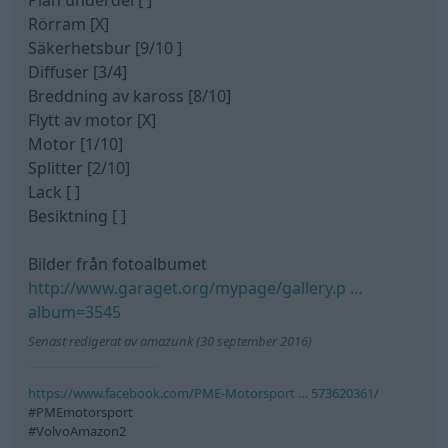
Rörram [X]
Säkerhetsbur [9/10 ]
Diffuser [3/4]
Breddning av kaross [8/10]
Flytt av motor [X]
Motor [1/10]
Splitter [2/10]
Lack [ ]
Besiktning [ ]
Bilder från fotoalbumet
http://www.garaget.org/mypage/gallery.p …
album=3545
Senast redigerat av amazunk (30 september 2016)
https://www.facebook.com/PME-Motorsport … 573620361/
#PMEmotorsport
#VolvoAmazon2