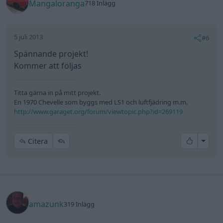
Mangaloranga
718 Inlägg
5 juli 2013
#6
Spännande projekt!
Kommer att följas
Titta gärna in på mitt projekt.
En 1970 Chevelle som byggs med LS1 och luftfjädring m.m.
http://www.garaget.org/forum/viewtopic.php?id=269119
All re
Citera
amazunk
319 Inlägg