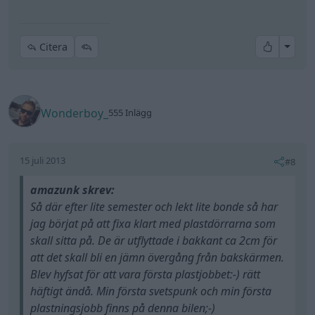
All re
Citera
Wonderboy_
555 Inlägg
15 juli 2013
#8
amazunk skrev:
Så där efter lite semester och lekt lite bonde så har
jag börjat på att fixa klart med plastdörrarna som
skall sitta på. De är utflyttade i bakkant ca 2cm för
att det skall bli en jämn övergång från bakskärmen.
Blev hyfsat för att vara första plastjobbet:-) rätt
häftigt ändå. Min första svetspunk och min första
plastningsjobb finns på denna bilen;-)