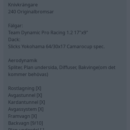
Knivkrängare
240 Originalbromsar
Fälgar:
Team Dynamic Pro Racing 1.2 17"x9"
Dack:
Slicks Yokohama 64/30x17 Camarocup spec.
Aerodynamik
Spliter, Plan undersida, Diffuser, Bakvinge(om det
kommer behövas)
Rostlagning [X]
Avgastunnel [X]
Kardantunnel [X]
Avgassystem [X]
Framvagn [X]
Backvagn [9/10]
Plan underdel [ ]