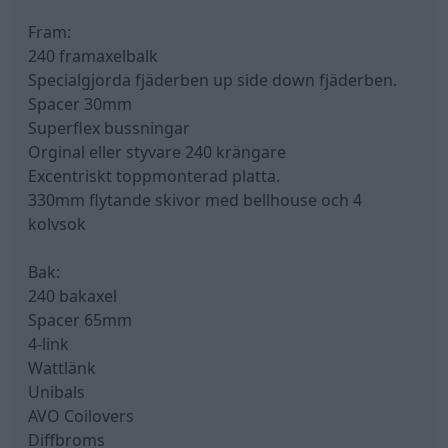
Fram:
240 framaxelbalk
Specialgjorda fjäderben up side down fjäderben.
Spacer 30mm
Superflex bussningar
Orginal eller styvare 240 krängare
Excentriskt toppmonterad platta.
330mm flytande skivor med bellhouse och 4
kolvsok
Bak:
240 bakaxel
Spacer 65mm
4-link
Wattlänk
Unibals
AVO Coilovers
Diffbroms