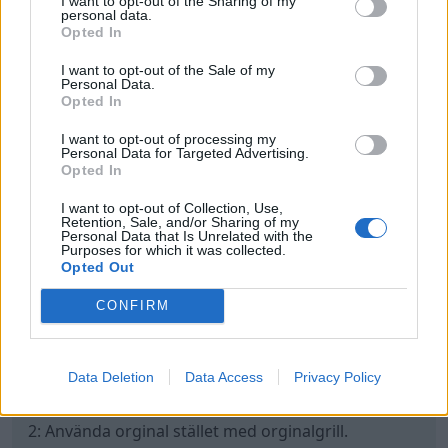
I want to opt-out of the Sharing of my
personal data.
Opted In
I want to opt-out of the Sale of my
Personal Data.
Opted In
I want to opt-out of processing my
Personal Data for Targeted Advertising.
Opted In
I want to opt-out of Collection, Use,
Retention, Sale, and/or Sharing of my
Personal Data that Is Unrelated with the
Purposes for which it was collected.
Opted Out
CONFIRM
Funderingar kring luftintag för kylarna,
bromskylning och luftintag till motorn samt
luftutsläpp på huven pågår.
Data Deletion
Data Access
Privacy Policy
1: Ta in luftintag under fronten i kofongaren för att
för at styra lyften in till kylarna
2: Använda orginal stället med orginalgrill.