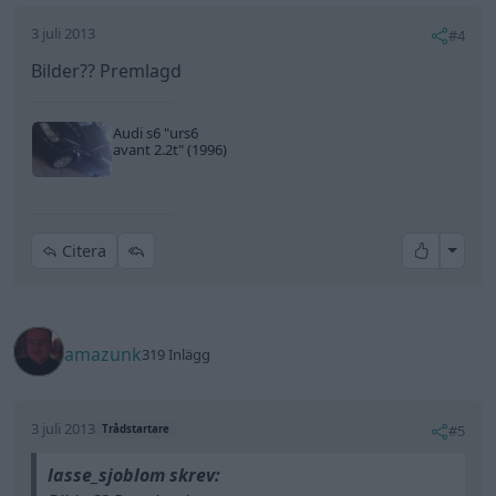
3 juli 2013
#4
Bilder?? Premlagd
Audi s6
"urs6
avant 2.2t"
(1996)
All re
Citera
amazunk
319 Inlägg
3 juli 2013
#5
Trådstartare
lasse_sjoblom skrev: