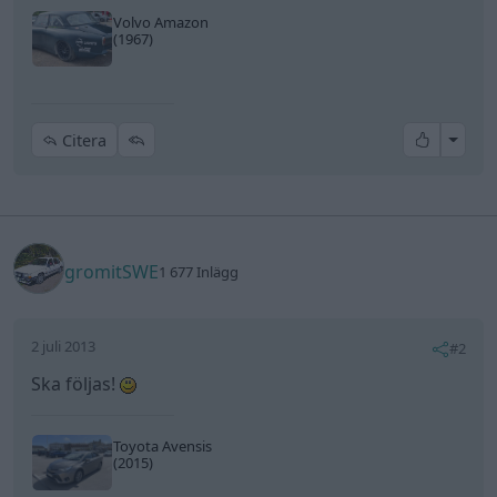
Volvo Amazon
(1967)
All re
Citera
gromitSWE
1 677 Inlägg
2 juli 2013
#2
Ska följas!
Toyota Avensis
(2015)