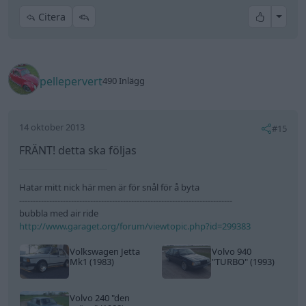
------------------------------------------------------------------------------
bubbla med air ride
http://www.garaget.org/forum/viewtopic.php?id=299383
Volkswagen Jetta
Volvo 940
Mk1 (1983)
"TURBO"
(1993)
Volvo 240
"den
gröne"
(1988)
All re
Citera
Oggart
145 Inlägg
14 oktober 2013
#16