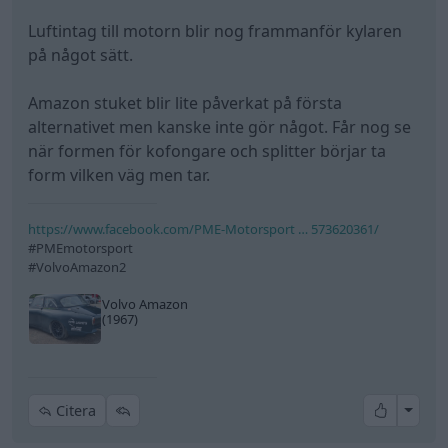
Luftintag till motorn blir nog frammanför kylaren
på något sätt.
Amazon stuket blir lite påverkat på första
alternativet men kanske inte gör något. Får nog se
när formen för kofongare och splitter börjar ta
form vilken väg men tar.
https://www.facebook.com/PME-Motorsport … 573620361/
#PMEmotorsport
#VolvoAmazon2
Volvo Amazon
(1967)
All re
Citera