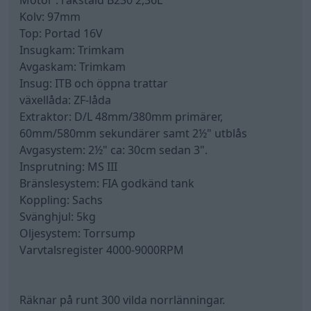
Kolv: 97mm
Top: Portad 16V
Insugkam: Trimkam
Avgaskam: Trimkam
Insug: ITB och öppna trattar
växellåda: ZF-låda
Extraktor: D/L 48mm/380mm primärer,
60mm/580mm sekundärer samt 2½" utblås
Avgasystem: 2½" ca: 30cm sedan 3".
Insprutning: MS III
Bränslesystem: FIA godkänd tank
Koppling: Sachs
Svänghjul: 5kg
Oljesystem: Torrsump
Varvtalsregister 4000-9000RPM
Räknar på runt 300 vilda norrlänningar.