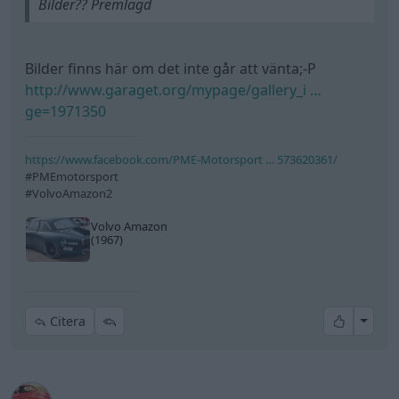
Bilder?? Premlagd
Bilder finns här om det inte går att vänta;-P
http://www.garaget.org/mypage/gallery_i …
ge=1971350
https://www.facebook.com/PME-Motorsport … 573620361/
#PMEmotorsport
#VolvoAmazon2
Volvo Amazon
(1967)
All re
Citera