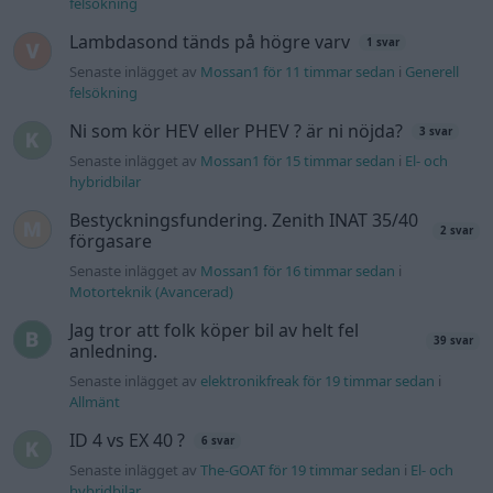
felsökning
Lambdasond tänds på högre varv
1 svar
Senaste inlägget av
Mossan1 för 11 timmar sedan
i
Generell
felsökning
Ni som kör HEV eller PHEV ? är ni nöjda?
3 svar
Senaste inlägget av
Mossan1 för 15 timmar sedan
i
El- och
hybridbilar
Bestyckningsfundering. Zenith INAT 35/40
2 svar
förgasare
Senaste inlägget av
Mossan1 för 16 timmar sedan
i
Motorteknik (Avancerad)
Jag tror att folk köper bil av helt fel
39 svar
anledning.
Senaste inlägget av
elektronikfreak för 19 timmar sedan
i
Allmänt
ID 4 vs EX 40 ?
6 svar
Senaste inlägget av
The-GOAT för 19 timmar sedan
i
El- och
hybridbilar