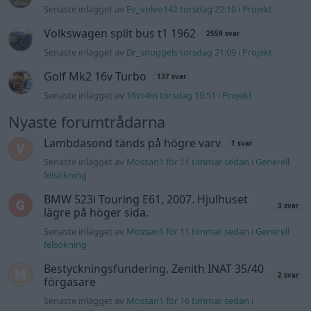
Senaste inlägget av
Ev_volvo142 torsdag 22:10
i
Projekt
Volkswagen split bus t1 1962
2559 svar
Senaste inlägget av
Dr_snuggels torsdag 21:09
i
Projekt
Golf Mk2 16v Turbo
137 svar
Senaste inlägget av
16vt4m torsdag 19:51
i
Projekt
Nyaste forumtrådarna
Lambdasond tänds på högre varv
1 svar
Senaste inlägget av
Mossan1 för 11 timmar sedan
i
Generell
felsökning
BMW 523i Touring E61, 2007. Hjulhuset
3 svar
lägre på höger sida.
Senaste inlägget av
Mossan1 för 11 timmar sedan
i
Generell
felsökning
Bestyckningsfundering. Zenith INAT 35/40
2 svar
förgasare
Senaste inlägget av
Mossan1 för 16 timmar sedan
i