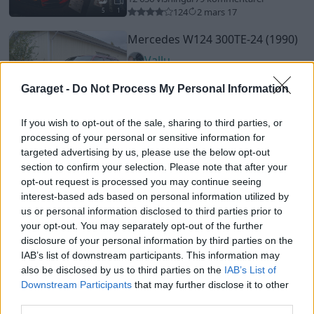
124
2 mars 17
5
1
Mercedes W124 300TE-24 (1990)
Vallu
19 583 visningar
39 kommentarer
Garaget -
Do Not Process My Personal Information
102
19 feb. 25
15
If you wish to opt-out of the sale, sharing to third parties, or
Chevrolet Impala 2 dr kupé
processing of your personal or sensitive information for
"Fastback."
(1967)
targeted advertising by us, please use the below opt-out
SixtySeven
section to confirm your selection. Please note that after your
opt-out request is processed you may continue seeing
14 355 visningar
63 kommentarer
interest-based ads based on personal information utilized by
111
1 juli 10
12
us or personal information disclosed to third parties prior to
your opt-out. You may separately opt-out of the further
Volvo Amazon
"P1200VB"
(1958)
disclosure of your personal information by third parties on the
P1200VB
IAB’s list of downstream participants. This information may
also be disclosed by us to third parties on the
IAB’s List of
48 512 visningar
3 kommentarer
149
20 juli 24
Downstream Participants
that may further disclose it to other
20
third parties.