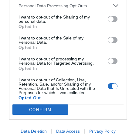
Saab 900 (1996)
Personal Data Processing Opt Outs
OleB
I want to opt-out of the Sharing of my
personal data.
47 691 visningar
223 kommentarer
Opted In
341
13 april 09
16
I want to opt-out of the Sale of my
Personal Data.
Mitsubishi Lancer Evolution II
Opted In
GSR RWD (1994)
I want to opt-out of processing my
Gizmojohan
Personal Data for Targeted Advertising.
Opted In
42 821 visningar
105 kommentarer
199
26 juni 12
14
I want to opt-out of Collection, Use,
Retention, Sale, and/or Sharing of my
Porsche 997 Turbo
"Protomotive
Personal Data that Is Unrelated with the
- SMR"
(2008)
Purposes for which it was collected.
Opted Out
debren
CONFIRM
46 615 visningar
89 kommentarer
243
16 juni 15
20
3
Data Deletion
Data Access
Privacy Policy