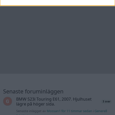
Senaste foruminläggen
BMW 523i Touring E61, 2007. Hjulhuset
3 svar
lägre på höger sida.
Senaste inlägget av
Mossan1 för 11 timmar sedan
i
Generell