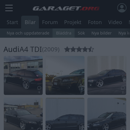
Start
Bilar
Forum
Projekt
Foton
Video
Nya och uppdaterade
Bläddra
Sök
Nya bilder
Nya 
Audi
A4 TDI
(2009)
6
2
2