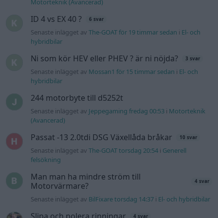
Motorteknik (Avancerad)
ID 4 vs EX 40 ?
6 svar
Senaste inlägget av
The-GOAT för 19 timmar sedan
i
El- och
hybridbilar
Ni som kör HEV eller PHEV ? är ni nöjda?
3 svar
Senaste inlägget av
Mossan1 för 15 timmar sedan
i
El- och
hybridbilar
244 motorbyte till d5252t
Senaste inlägget av
Jeppegaming fredag 00:53
i
Motorteknik
(Avancerad)
Passat -13 2.0tdi DSG Växellåda bråkar
10 svar
Senaste inlägget av
The-GOAT torsdag 20:54
i
Generell
felsökning
Man man ha mindre ström till
4 svar
Motorvärmare?
Senaste inlägget av
BilFixare torsdag 14:37
i
El- och hybridbilar
Slipa och polera rinningar
4 svar