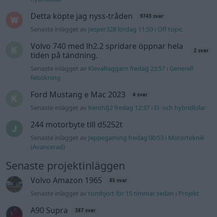
Detta köpte jag nyss-tråden
9743 svar
Senaste inlägget av
Jesper328 lördag 11:59
i
Off topic
Volvo 740 med lh2.2 spridare öppnar hela
2 svar
tiden på tändning.
Senaste inlägget av
KlevaRaggarn fredag 23:57
i
Generell
felsökning
Ford Mustang e Mac 2023
4 svar
Senaste inlägget av
KenthIJ2 fredag 12:37
i
El- och hybridbilar
244 motorbyte till d5252t
Senaste inlägget av
Jeppegaming fredag 00:53
i
Motorteknik
(Avancerad)
Senaste projektinläggen
Volvo Amazon 1965
85 svar
Senaste inlägget av
tomhjort för 15 timmar sedan
i
Projekt
A90 Supra
387 svar