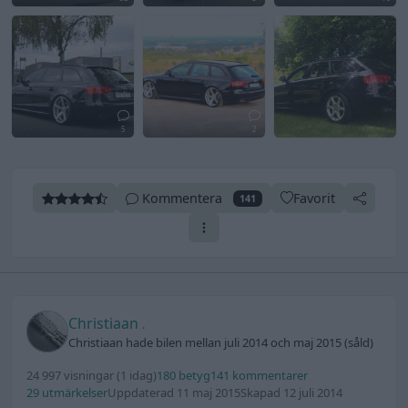
5
2
Kommentera
Favorit
141
Christiaan
.
Christiaan hade bilen mellan juli 2014 och maj 2015 (såld)
24 997 visningar
(1 idag)
180 betyg
141 kommentarer
29 utmärkelser
Uppdaterad 11 maj 2015
Skapad 12 juli 2014