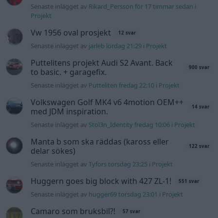
Senaste inlägget av
Rikard_Persson för 17 timmar sedan
i
Projekt
Vw 1956 oval prosjekt
12 svar
Senaste inlägget av
jarleb lördag 21:29
i
Projekt
Puttelitens projekt Audi S2 Avant. Back
900 svar
to basic. + garagefix.
Senaste inlägget av
Putteliten fredag 22:10
i
Projekt
Volkswagen Golf MK4 v6 4motion OEM++
14 svar
med JDM inspiration.
Senaste inlägget av
Stol3n_Identity fredag 10:06
i
Projekt
Manta b som ska räddas (kaross eller
122 svar
delar sökes)
Senaste inlägget av
Tyfors torsdag 23:25
i
Projekt
Huggern goes big block with 427 ZL-1!
551 svar
Senaste inlägget av
hugger69 torsdag 23:01
i
Projekt
Camaro som bruksbil?!
57 svar