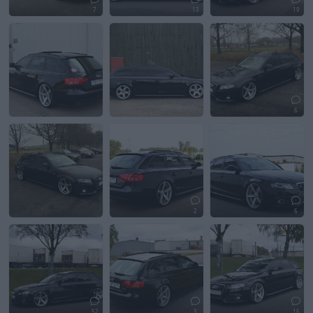
7
13
19
6
2
6
52
3
16