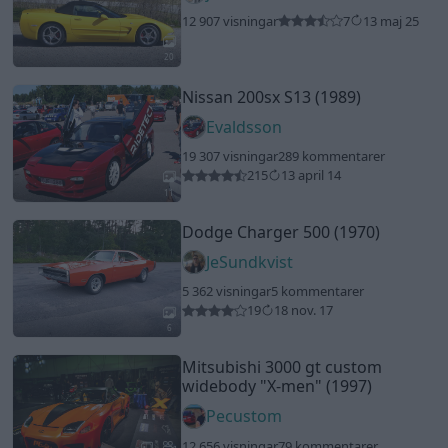
12 907 visningar
7
13 maj 25
20
Nissan 200sx S13 (1989)
Evaldsson
19 307 visningar
289 kommentarer
215
13 april 14
11
Dodge Charger 500 (1970)
JeSundkvist
5 362 visningar
5 kommentarer
19
18 nov. 17
6
Mitsubishi 3000 gt custom
widebody
"X-men"
(1997)
Pecustom
12 656 visningar
79 kommentarer