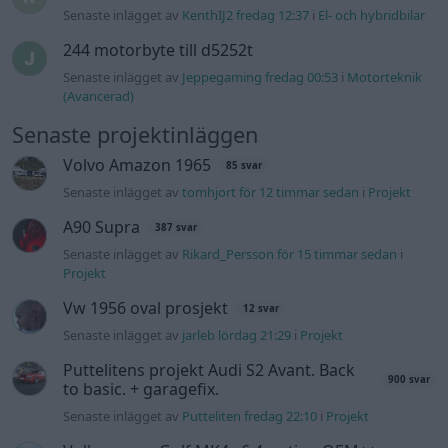
Vw 1956 oval prosjekt
12 svar
Senaste inlägget av
jarleb lördag 21:29
i
Projekt
Puttelitens projekt Audi S2 Avant. Back
900 svar
to basic. + garagefix.
Senaste inlägget av
Putteliten fredag 22:10
i
Projekt
Volkswagen Golf MK4 v6 4motion OEM++
14 svar
med JDM inspiration.
Senaste inlägget av
Stol3n_Identity fredag 10:06
i
Projekt
Manta b som ska räddas (kaross eller
122 svar
delar sökes)
Senaste inlägget av
Tyfors torsdag 23:25
i
Projekt
Huggern goes big block with 427 ZL-1!
551 svar
Senaste inlägget av
hugger69 torsdag 23:01
i
Projekt
Camaro som bruksbil?!
57 svar
Senaste inlägget av
Ev_volvo142 torsdag 22:10
i
Projekt