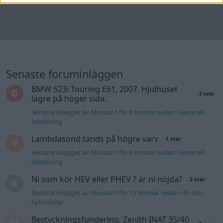
Lambdasond tänds på högre varv
1 svar
Senaste inlägget av
Mossan1 för 9 timmar sedan
i
Generell
felsökning
Ni som kör HEV eller PHEV ? är ni nöjda?
3 svar
Senaste inlägget av
Mossan1 för 13 timmar sedan
i
El- och
hybridbilar
Bestyckningsfundering. Zenith INAT 35/40
2 svar
förgasare
Senaste inlägget av
Mossan1 för 13 timmar sedan
i
Motorteknik (Avancerad)
Jag tror att folk köper bil av helt fel
39 svar
anledning.
Senaste inlägget av
elektronikfreak för 17 timmar sedan
i
Allmänt
ID 4 vs EX 40 ?
6 svar
Senaste inlägget av
The-GOAT för 17 timmar sedan
i
El- och
hybridbilar
Detta köpte jag nyss-tråden