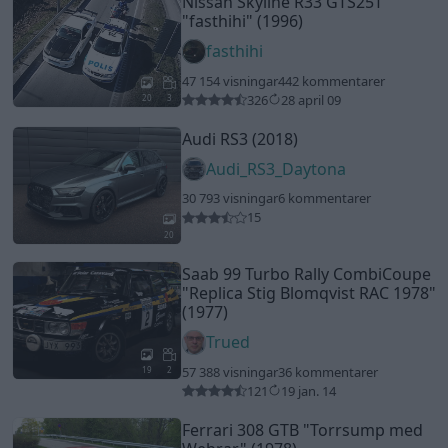
Nissan Skyline R33 GTS25T
"fasthihi"
(1996)
fasthihi
47 154 visningar
442 kommentarer
326
28 april 09
20
3
Audi RS3 (2018)
Audi_RS3_Daytona
30 793 visningar
6 kommentarer
15
20
Saab 99 Turbo Rally CombiCoupe
"Replica Stig Blomqvist RAC 1978"
(1977)
Trued
57 388 visningar
36 kommentarer
19
2
121
19 jan. 14
Ferrari 308 GTB
"Torrsump med