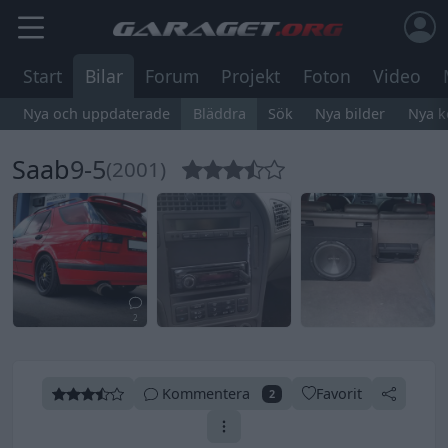
Start
Bilar
Forum
Projekt
Foton
Video
Nya och uppdaterade
Bläddra
Sök
Nya bilder
Nya 
Saab
9-5
(2001)
2
Kommentera
Favorit
2