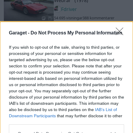
Webrar"
(1978)
Fdriver
54 695 visningar
388 kommentarer
539
19
2
Garaget -
Do Not Process My Personal Information
Saab 9-3 aero coupe
"Nordic
Extreme R"
(2001)
If you wish to opt-out of the sale, sharing to third parties, or
aerocoupe
processing of your personal or sensitive information for
74 661 visningar
575 kommentarer
targeted advertising by us, please use the below opt-out
609
13 jan. 15
20
section to confirm your selection. Please note that after your
opt-out request is processed you may continue seeing
Ford Mustang GT Coupe 5.0
interest-based ads based on personal information utilized by
""The Project""
(2011)
us or personal information disclosed to third parties prior to
Evil_Genius_Garage
your opt-out. You may separately opt-out of the further
disclosure of your personal information by third parties on the
10 151 visningar
4 kommentarer
IAB’s list of downstream participants. This information may
6
10
1
also be disclosed by us to third parties on the
IAB’s List of
BMW M4
"Schmiedmann S4-R"
Downstream Participants
that may further disclose it to other
(2014)
third parties.
Schmiedmann