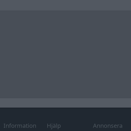
Information
Hjälp
Annonsera
Introduktion
Communityregler
Information
Skapa konto
Support
Kontakt
Integritetspolicy
och information
om användning
av cookies
Övrig
information
Övrigt
Tips och