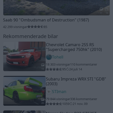
11
16
Saab 90
"Ombudsman of Destruction"
(1987)
42 299 visningar
85
Rekommenderade bilar
Chevrolet Camaro 2SS RS
"Supercharged 750hk"
(2010)
Tohell
18 303 visningar
110 kommentarer
95
24 juli 14
18
Subaru Impreza WRX STI
"GDB"
(2003)
STIman
79 844 visningar
336 kommentarer
1059
21 nov. 09
20