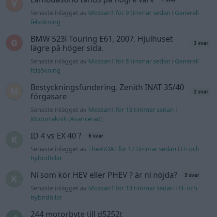
ID 4 vs EX 40 ?
6 svar
Senaste inlägget av
The-GOAT för 17 timmar sedan
i
El- och
hybridbilar
Ni som kör HEV eller PHEV ? är ni nöjda?
3 svar
Senaste inlägget av
Mossan1 för 13 timmar sedan
i
El- och
hybridbilar
244 motorbyte till d5252t
Senaste inlägget av
Jeppegaming fredag 00:53
i
Motorteknik
(Avancerad)
Passat -13 2.0tdi DSG Växellåda bråkar
10 svar
Senaste inlägget av
The-GOAT torsdag 20:54
i
Generell
felsökning
Man man ha mindre ström till
4 svar
Motorvärmare?
Senaste inlägget av
BilFixare torsdag 14:37
i
El- och hybridbilar
Slipa och polera rinningar
4 svar
Senaste inlägget av
turboblondie tisdag 14:22
i
Bilvård och