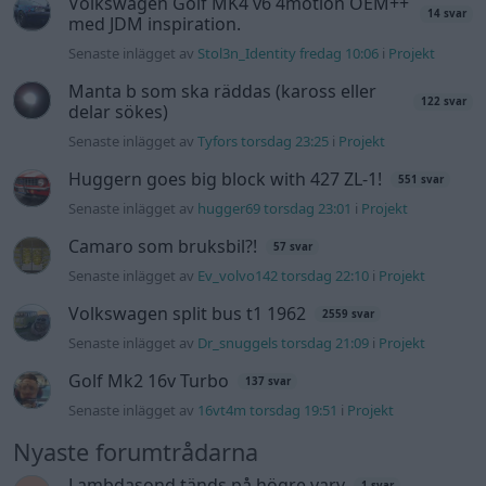
Volkswagen split bus t1 1962
2559 svar
Senaste inlägget av
Dr_snuggels torsdag 21:09
i
Projekt
Golf Mk2 16v Turbo
137 svar
Senaste inlägget av
16vt4m torsdag 19:51
i
Projekt
Nyaste forumtrådarna
Lambdasond tänds på högre varv
1 svar
Senaste inlägget av
Mossan1 för 9 timmar sedan
i
Generell
felsökning
BMW 523i Touring E61, 2007. Hjulhuset
3 svar
lägre på höger sida.
Senaste inlägget av
Mossan1 för 8 timmar sedan
i
Generell
felsökning
Bestyckningsfundering. Zenith INAT 35/40
2 svar
förgasare
Senaste inlägget av
Mossan1 för 13 timmar sedan
i
Motorteknik (Avancerad)