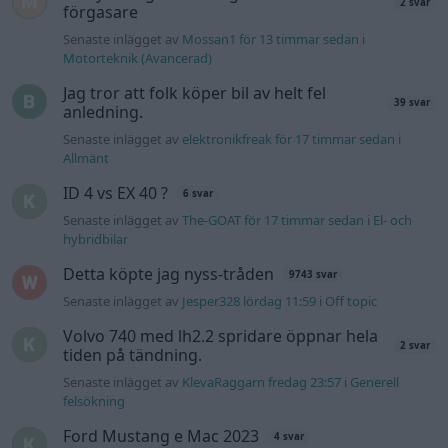
9743 svar
Senaste inlägget av
Jesper328 lördag 11:59
i
Off topic
Volvo 740 med lh2.2 spridare öppnar hela
2 svar
tiden på tändning.
Senaste inlägget av
KlevaRaggarn fredag 23:57
i
Generell
felsökning
Ford Mustang e Mac 2023
4 svar
Senaste inlägget av
KenthIJ2 fredag 12:37
i
El- och hybridbilar
244 motorbyte till d5252t
Senaste inlägget av
Jeppegaming fredag 00:53
i
Motorteknik
(Avancerad)
Senaste projektinläggen
Volvo Amazon 1965
85 svar
Senaste inlägget av
tomhjort för 12 timmar sedan
i
Projekt
A90 Supra
387 svar
Senaste inlägget av
Rikard_Persson för 15 timmar sedan
i
Projekt