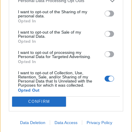
Personal Data Processing Opt Outs
31 119 visningar
17 kommentarer
I want to opt-out of the Sharing of my
165
1 juni 18
20
14
personal data.
Opted In
Volvo S60
"Polestar 3.0L, T6 AWD"
(2015)
I want to opt-out of the Sale of my
Personal Data.
pierrejonssonagren
Opted In
35 827 visningar
35 kommentarer
31
I want to opt-out of processing my
11
Personal Data for Targeted Advertising.
Opted In
I want to opt-out of Collection, Use,
Retention, Sale, and/or Sharing of my
Personal Data that Is Unrelated with the
Purposes for which it was collected.
Opted Out
Senaste foruminläggen
CONFIRM
BMW 523i Touring E61, 2007. Hjulhuset
3 svar
lägre på höger sida.
Senaste inlägget av
Mossan1 för 8 timmar sedan
i
Generell
Data Deletion
Data Access
Privacy Policy
felsökning