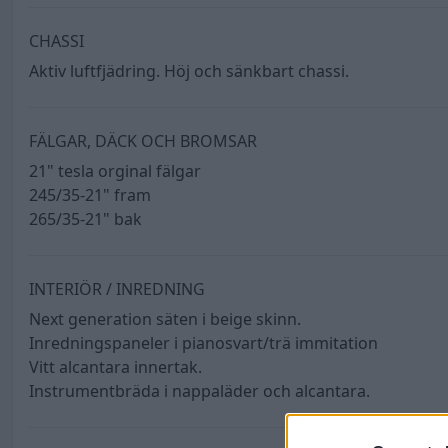
CHASSI
Aktiv luftfjädring. Höj och sänkbart chassi.
FÄLGAR, DÄCK OCH BROMSAR
21" tesla orginal fälgar
245/35-21" fram
265/35-21" bak
INTERIÖR / INREDNING
Next generation säten i beige skinn.
Inredningspaneler i pianosvart/trä immitation
Vitt alcantara innertak.
Instrumentbräda i nappaläder och alcantara.