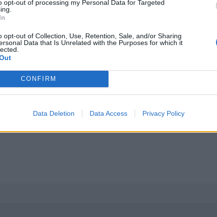
to opt-out of processing my Personal Data for Targeted
ing.
In
o opt-out of Collection, Use, Retention, Sale, and/or Sharing
ersonal Data that Is Unrelated with the Purposes for which it
lected.
Out
CONFIRM
Data Deletion
Data Access
Privacy Policy