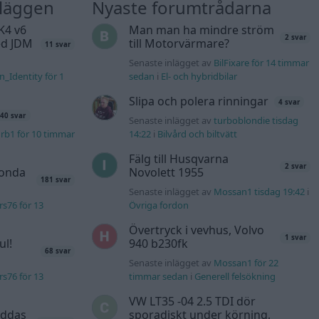
nläggen
Nyaste forumtrådarna
K4 v6
Man man ha mindre ström
2 svar
d JDM
till Motorvärmare?
11 svar
Senaste inlägget av
BilFixare för 14 timmar
n_Identity för 1
sedan
i
El- och hybridbilar
Slipa och polera rinningar
4 svar
40 svar
Senaste inlägget av
turboblondie tisdag
rb1 för 10 timmar
14:22
i
Bilvård och biltvätt
Fälg till Husqvarna
2 svar
Honda
Novolett 1955
181 svar
Senaste inlägget av
Mossan1 tisdag 19:42
i
s76 för 13
Övriga fordon
Övertryck i vevhus, Volvo
1 svar
ul!
940 b230fk
68 svar
Senaste inlägget av
Mossan1 för 22
s76 för 13
timmar sedan
i
Generell felsökning
VW LT35 -04 2.5 TDI dör
äddas
sporadiskt under körning,