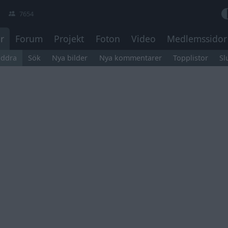
7654
r
Forum
Projekt
Foton
Video
Medlemssidor
äddra
Sök
Nya bilder
Nya kommentarer
Topplistor
Sl