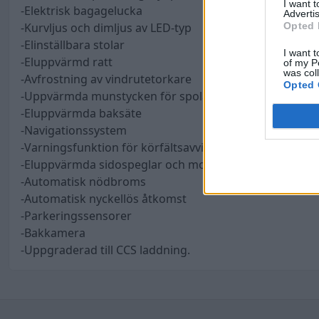
I want 
-Elektrisk bagagelucka
Advertis
Opted 
-Kurvljus och dimljus av LED-typ
-Elinställbara stolar
I want t
-Eluppvärmd ratt
of my P
was col
-Avfrostning av vindrutetorkare
Opted 
-Uppvärmda munstycken för spolarvätskan
-Eluppvärmda baksäte
-Navigationssystem
-Varningsfunktion för körfältsavvikelse
-Eluppvärmda sidospeglar och motorinfällning
-Automatisk nödbroms
-Automatisk nyckellös åtkomst
-Parkeringssensorer
-Bakkamera
-Uppgraderad till CCS laddning.