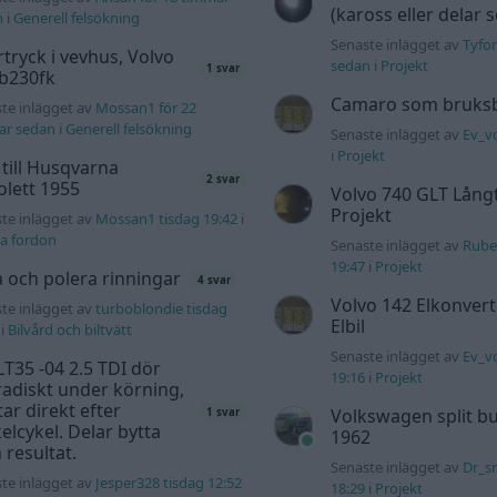
(kaross eller delar 
n
i
Generell felsökning
Senaste inlägget av
Tyfor
tryck i vevhus, Volvo
sedan
i
Projekt
1 svar
 b230fk
Camaro som bruksbi
te inlägget av
Mossan1 för 22
ar sedan
i
Generell felsökning
Senaste inlägget av
Ev_vo
i
Projekt
 till Husqvarna
2 svar
lett 1955
Volvo 740 GLT Lång
Projekt
te inlägget av
Mossan1 tisdag 19:42
i
a fordon
Senaste inlägget av
Rube
19:47
i
Projekt
a och polera rinningar
4 svar
Volvo 142 Elkonvert
te inlägget av
turboblondie tisdag
Elbil
i
Bilvård och biltvätt
Senaste inlägget av
Ev_v
T35 -04 2.5 TDI dör
19:16
i
Projekt
adiskt under körning,
tar direkt efter
Volkswagen split bu
1 svar
elcykel. Delar bytta
1962
 resultat.
Senaste inlägget av
Dr_s
te inlägget av
Jesper328 tisdag 12:52
18:29
i
Projekt