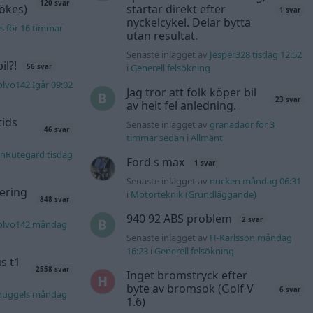
120 svar
sökes)
startar direkt efter
1 svar
nyckelcykel. Delar bytta
s för 16 timmar
utan resultat.
Senaste inlägget av
Jesper328 tisdag 12:52
l?!
i
Generell felsökning
56 svar
lvo142 Igår 09:02
Jag tror att folk köper bil
23 svar
av helt fel anledning.
tids
Senaste inlägget av
granadadr för 3
46 svar
timmar sedan
i
Allmänt
nRutegard tisdag
Ford s max
1 svar
Senaste inlägget av
nucken måndag 06:31
ering
i
Motorteknik (Grundläggande)
848 svar
940 92 ABS problem
2 svar
olvo142 måndag
Senaste inlägget av
H-Karlsson måndag
16:23
i
Generell felsökning
s t1
2558 svar
Inget bromstryck efter
byte av bromsok (Golf V
6 svar
nuggels måndag
1.6)