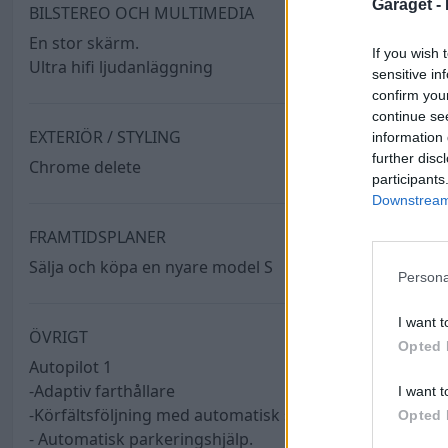
Garaget -
BILSTEREO OCH MULTIMEDIA
En stor skärm.
If you wish 
Ultra hifi ljudanläggning
sensitive in
confirm you
continue se
EXTERIÖR / STYLING
information 
further disc
Chrome delete
participants
Downstream 
FRAMTIDSPLANER
Sälja och köpa en nyare model S
Persona
I want t
ÖVRIGT
Opted 
Autopilot 1
-Adaptiv farthållare
I want t
-Körfältsföljning med automatisk styrning
Opted 
- Automatisk parkeringshjälp.