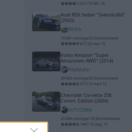
52
10 okt. 18
Audi RS6 Sedan
"Svensksåld"
(2003)
20
800hk
19 081 visningar
23 kommentarer
81
25 nov. 15
Volvo Amazon
"Super
Amazonen AWD"
(2014)
20
1
FilipMalm
39 893 visningar
52 kommentarer
277
9 mars 15
Chevrolet Corvette Z06
Comm. Edition (2004)
17
1
SVTCOBRA
25 006 visningar
126 kommentarer
144
10 aug. 15