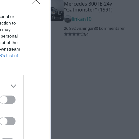
Mercedes 300TE-24v
"Gatmonster"
(1991)
sonal or
18
5
linkan10
ection to
26 892 visningar
30 kommentarer
ou may
84
 personal
out of the
 downstream
B’s List of