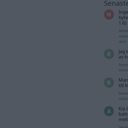
Senast
Inge
byte
1.6)
Senas
seda
däck
Jag 
av h
Senas
timm
Man
till
Senas
seda
Kia 
batt
mell
Senas