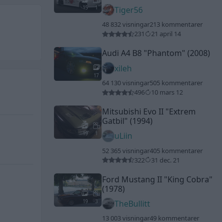
15
1
Tiger56
48 832 visningar
213 kommentarer
231
21 april 14
Audi A4 B8
"Phantom"
(2008)
xileh
17
64 130 visningar
505 kommentarer
496
10 mars 12
Mitsubishi Evo II
"Extrem
Gatbil"
(1994)
19
1
uLiin
52 365 visningar
405 kommentarer
322
31 dec. 21
Ford Mustang II
"King Cobra"
(1978)
19
3
TheBullitt
13 003 visningar
49 kommentarer