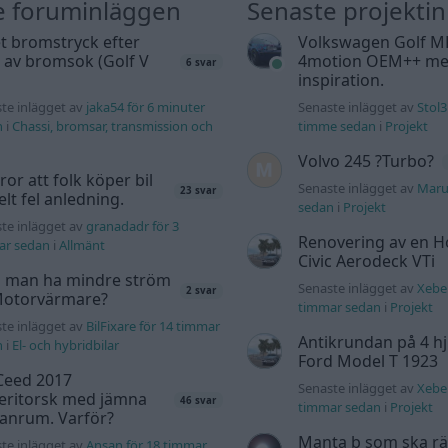
e foruminläggen
Senaste projekti
t bromstryck efter
Volkswagen Golf M
 av bromsok (Golf V
4motion OEM++ me
6 svar
inspiration.
te inlägget av
jaka54 för 6 minuter
Senaste inlägget av
Stol3
n
i
Chassi, bromsar, transmission och
timme sedan
i
Projekt
Volvo 245 ?Turbo?
tror att folk köper bil
Senaste inlägget av
Maru
23 svar
elt fel anledning.
sedan
i
Projekt
te inlägget av
granadadr för 3
Renovering av en 
ar sedan
i
Allmänt
Civic Aerodeck VTi
 man ha mindre ström
Senaste inlägget av
Xeber
2 svar
 Motorvärmare?
timmar sedan
i
Projekt
te inlägget av
BilFixare för 14 timmar
Antikrundan på 4 hj
n
i
El- och hybridbilar
Ford Model T 1923
Ceed 2017
Senaste inlägget av
Xeber
eritorsk med jämna
46 svar
timmar sedan
i
Projekt
anrum. Varför?
Manta b som ska r
te inlägget av
Ansan för 18 timmar