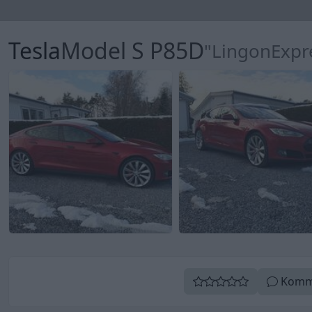
Tesla
Model S P85D
"LingonExpr
Komm