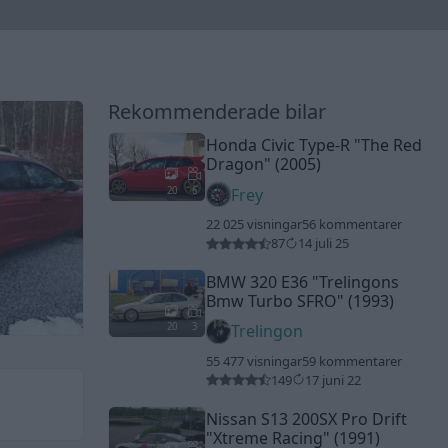
Rekommenderade bilar
Honda Civic Type-R
"The Red
Dragon"
(2005)
20
6
Frey
22 025 visningar
56 kommentarer
87
14 juli 25
BMW 320 E36
"Trelingons
Bmw Turbo SFRO"
(1993)
20
3
Trelingon
55 477 visningar
59 kommentarer
149
17 juni 22
Nissan S13 200SX Pro Drift
"Xtreme Racing"
(1991)