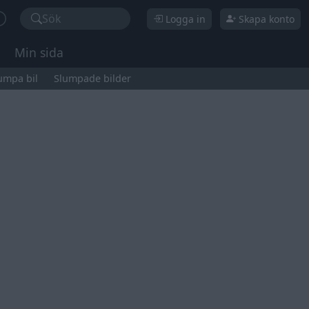
Sök
Logga in
Skapa konto
Min sida
umpa bil
Slumpade bilder