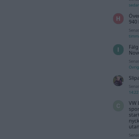
seda
Över
940
Senas
timm
Fälg
Novo
Senas
Övrig
Slip
Senas
14:22
VW L
spor
star
nyck
utan
Senas