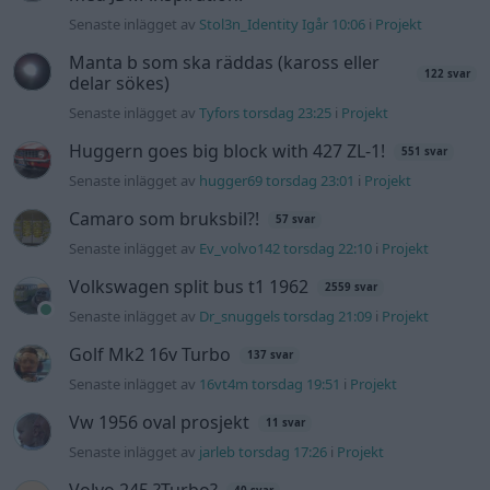
Senaste inlägget av
Dr_snuggels torsdag 21:09
i
Projekt
Golf Mk2 16v Turbo
137 svar
Senaste inlägget av
16vt4m torsdag 19:51
i
Projekt
Vw 1956 oval prosjekt
11 svar
Senaste inlägget av
jarleb torsdag 17:26
i
Projekt
Volvo 245 ?Turbo?
40 svar
Senaste inlägget av
Marurb1 onsdag 23:42
i
Projekt
Renovering av en Honda Civic Aerodeck
181 svar
VTi
Senaste inlägget av
Xebers76 onsdag 20:48
i
Projekt
Nyaste forumtrådarna
Bestyckningsfundering. Zenith INAT 35/40
förgasare
Senaste inlägget av
Mossan1 för 1 timme sedan
i
Motorteknik
(Avancerad)