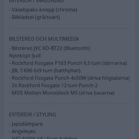
INTERIÖR / INREDNING
- Växelspaks-knopp (chrome)
- Bilklädsel (grå/svart)
BILSTEREO OCH MULTIMEDIA
- Bilstereo JVC KD-BT22 (Bluetooth)
Nyinköpt ljud:
- Rockford Fosgate P163 Punch 6,5 tum (dörrarna)
- JBL T-696 6x9 tum (hatthyllan).
- Rockford Fosgate Punch 4x50W (driva högtalarna)
- 2x Rockford Fosgate 12 tum Punch 2
- MDS Motion Monoblock M5 (driva basarna)
EXTERIÖR / STYLING
- Japsdämpare
- Angeleyes
- HID 6000k kit i fram halvljus