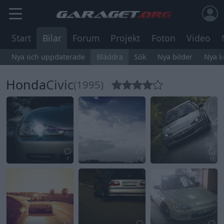
Start
Bilar
Forum
Projekt
Foton
Video
Nya och uppdaterade
Bläddra
Sök
Nya bilder
Nya 
Honda
Civic
(1995)
7
13
12