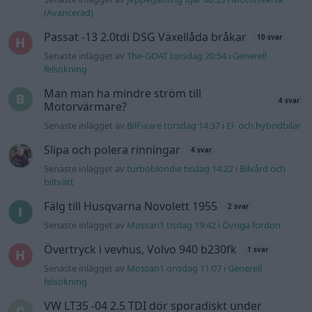
Fälg till Husqvarna Novolett 1955
2 svar
Senaste inlägget av
Mossan1 tisdag 19:42
i
Övriga fordon
Övertryck i vevhus, Volvo 940 b230fk
1 svar
Senaste inlägget av
Mossan1 onsdag 11:07
i
Generell
felsökning
VW LT35 -04 2.5 TDI dör sporadiskt under
körning, startar direkt efter nyckelcykel.
1 svar
Delar bytta utan resultat.
Senaste inlägget av
Jesper328 tisdag 12:52
i
Generell
felsökning
Gå till forumet