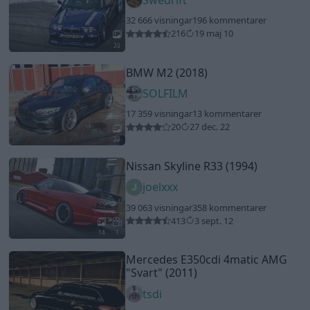
32 666 visningar
196 kommentarer
216
19 maj 10
20
BMW M2 (2018)
SOLFILM
17 359 visningar
13 kommentarer
20
27 dec. 22
20
Nissan Skyline R33 (1994)
joelxxx
39 063 visningar
358 kommentarer
413
3 sept. 12
14
1
Mercedes E350cdi 4matic AMG
"Svart"
(2011)
tsdi