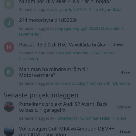
Senaste inlägget av
BilFixare torsdag 14:37
i
El- och hybridbilar
Senaste projektinläggen
Puttelitens projekt Audi S2 Avant. Back
900 svar
to basic. + garagefix.
Senaste inlägget av
Putteliten för 13 timmar sedan
i
Projekt
Volkswagen Golf MK4 v6 4motion OEM++
14 svar
med JDM inspiration.
Senaste inlägget av
Stol3n_Identity Igår 10:06
i
Projekt
Manta b som ska räddas (kaross eller
122 svar
delar sökes)
Senaste inlägget av
Tyfors torsdag 23:25
i
Projekt
Huggern goes big block with 427 ZL-1!
551 svar
Senaste inlägget av
hugger69 torsdag 23:01
i
Projekt
Camaro som bruksbil?!
57 svar
Senaste inlägget av
Ev_volvo142 torsdag 22:10
i
Projekt
Volkswagen split bus t1 1962
2559 svar