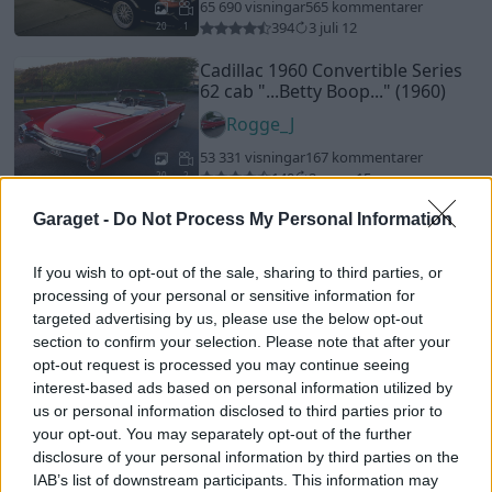
65 690 visningar
565 kommentarer
394
3 juli 12
20
1
Cadillac 1960 Convertible Series
62 cab
"...Betty Boop..."
(1960)
Rogge_J
53 331 visningar
167 kommentarer
140
2 mars 15
20
2
Ford Sierra Cosworth 4x4 (1992)
Garaget -
Do Not Process My Personal Information
JohnnyL
If you wish to opt-out of the sale, sharing to third parties, or
13 255 visningar
48 kommentarer
processing of your personal or sensitive information for
63
18 juli 16
targeted advertising by us, please use the below opt-out
13
section to confirm your selection. Please note that after your
opt-out request is processed you may continue seeing
Mitsubishi evo 8
"stroker 2.2 jrm
mytoy"
(2004)
interest-based ads based on personal information utilized by
us or personal information disclosed to third parties prior to
mytoy
your opt-out. You may separately opt-out of the further
17 115 visningar
11 kommentarer
disclosure of your personal information by third parties on the
28
6 jan. 17
20
IAB’s list of downstream participants. This information may