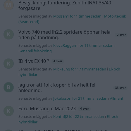
Jag tror att folk köper bil av helt fel
33 svar
anledning.
Senaste inlägget av
Jokabsson för 21 timmar sedan
i
Allmänt
Ford Mustang e Mac 2023
4 svar
Senaste inlägget av
KenthIJ2 för 22 timmar sedan
i
El- och
hybridbilar
Ni som kör HEV eller PHEV ? är ni nöjda?
Senaste inlägget av
kaykay Igår 07:23
i
El- och hybridbilar
244 motorbyte till d5252t
Senaste inlägget av
Jeppegaming Igår 00:53
i
Motorteknik
(Avancerad)
Passat -13 2.0tdi DSG Växellåda bråkar
10 svar
Senaste inlägget av
The-GOAT torsdag 20:54
i
Generell
felsökning
Man man ha mindre ström till
4 svar
Motorvärmare?