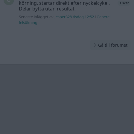
Information
Hjälp
Annonsera
Introduktion
Communityregler
Information
Skapa konto
Support
Kontakt
Integritetspolicy
och information
om användning
av cookies
Övrig
information
Övrigt
Tips och
förslag
Felanmälan
®
GARAGET
v13.2 Copyright © 2001-2026 Garaget Media AB