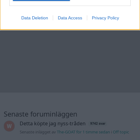
Data Deletion
Data Access
Privacy Policy
Senaste foruminläggen
Detta köpte jag nyss-tråden
9742 svar
Senaste inlägget av
The-GOAT för 1 timme sedan
i
Off topic
Bestyckningsfundering. Zenith INAT 35/40
förgasare
Senaste inlägget av
Mossan1 för 1 timme sedan
i
Motorteknik
(Avancerad)
Volvo 740 med lh2.2 spridare öppnar hela
2 svar
tiden på tändning.
Senaste inlägget av
KlevaRaggarn för 11 timmar sedan
i
Generell felsökning
ID 4 vs EX 40 ?
4 svar
Senaste inlägget av
MickeEng för 17 timmar sedan
i
El- och
hybridbilar