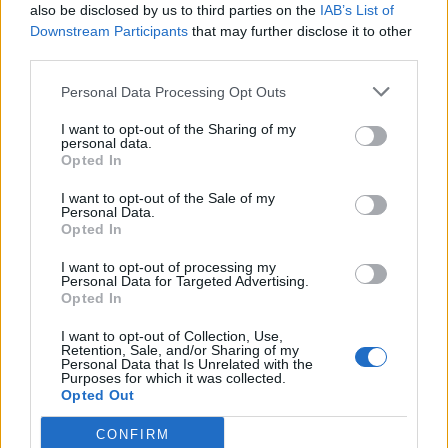
also be disclosed by us to third parties on the
IAB’s List of
Nissan Skyline R33
"B230 Turbo"
Downstream Participants
that may further disclose it to other
(1993)
third parties.
Kulpahjul
Personal Data Processing Opt Outs
34 473 visningar
9 kommentarer
20
2 april 24
19
I want to opt-out of the Sharing of my
personal data.
Mitsubishi 3000GT VR4
"Premiere
Opted In
Edition"
(1991)
I want to opt-out of the Sale of my
Sutalainen
Personal Data.
Opted In
7 803 visningar
30 kommentarer
16
19 feb. 16
12
1
I want to opt-out of processing my
Personal Data for Targeted Advertising.
Volvo 940 T5
"S90R"
(1991)
Opted In
Danne_t5
I want to opt-out of Collection, Use,
Retention, Sale, and/or Sharing of my
68 034 visningar
159 kommentarer
Personal Data that Is Unrelated with the
180
20 nov. 17
Purposes for which it was collected.
Opted Out
20
5
CONFIRM