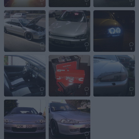
1
1
3
14
7
8
2
3
1
3