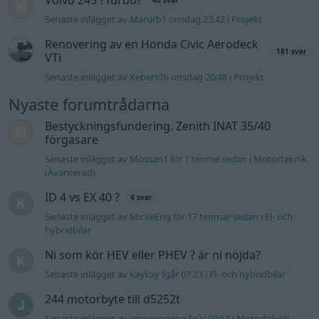
ID 4 vs EX 40 ?
4 svar
Senaste inlägget av
MickeEng för 17 timmar sedan
i
El- och
hybridbilar
Ni som kör HEV eller PHEV ? är ni nöjda?
Senaste inlägget av
kaykay Igår 07:23
i
El- och hybridbilar
244 motorbyte till d5252t
Senaste inlägget av
Jeppegaming Igår 00:53
i
Motorteknik
(Avancerad)
Passat -13 2.0tdi DSG Växellåda bråkar
10 svar
Senaste inlägget av
The-GOAT torsdag 20:54
i
Generell
felsökning
Man man ha mindre ström till
4 svar
Motorvärmare?
Senaste inlägget av
BilFixare torsdag 14:37
i
El- och hybridbilar
Slipa och polera rinningar
4 svar
Senaste inlägget av
turboblondie tisdag 14:22
i
Bilvård och
biltvätt