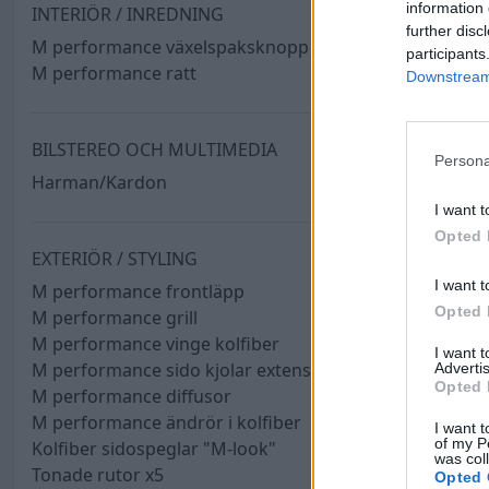
information 
INTERIÖR / INREDNING
further disc
M performance växelspaksknopp
participants
M performance ratt
Downstream 
BILSTEREO OCH MULTIMEDIA
Persona
Harman/Kardon
I want t
Opted 
EXTERIÖR / STYLING
I want t
M performance frontläpp
Opted 
M performance grill
M performance vinge kolfiber
I want 
M performance sido kjolar extensions
Advertis
Opted 
M performance diffusor
M performance ändrör i kolfiber
I want t
of my P
Kolfiber sidospeglar "M-look"
was col
Tonade rutor x5
Opted 