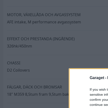
MOTOR, VÄXELLÅDA OCH AVGASSYSTEM
AFE intake, M performance avgassystem
EFFEKT OCH PRESTANDA (INGÅENDE)
326hk/450nm
CHASSI
D2 Coilovers
Garaget -
FÄLGAR, DÄCK OCH BROMSAR
If you wish 
18" M359 8,5tum fram 9,5tum bak
sensitive in
confirm you
continue se