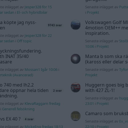
te inlägget av
Jesper328 för 15
Senaste inlägget av
Putte
ar sedan
i
El- och hybridbilar
i
Projekt
a köpte jag nyss-
Volkswagen Golf M
9743 svar
den
4motion OEM++ me
inspiration.
te inlägget av
Jesper328 för 22
ar sedan
i
Off topic
Senaste inlägget av
Stol3
10:06
i
Projekt
yckningsfundering.
th INAT 35/40
Manta b som ska r
gasare
(kaross eller delar 
te inlägget av
Mossan1 Igår 10:06
i
Senaste inlägget av
Tyfor
teknik (Avancerad)
Projekt
o 740 med lh2.2
Huggern goes big b
dare öppnar hela tiden
with 427 ZL-1!
2 svar
ändning.
Senaste inlägget av
hugg
te inlägget av
KlevaRaggarn fredag
23:01
i
Projekt
i
Generell felsökning
Camaro som bruksbi
 vs EX 40 ?
4 svar
Senaste inlägget av
Ev_v
te inlägget av
MickeEng fredag 18:13
22:10
i
Projekt