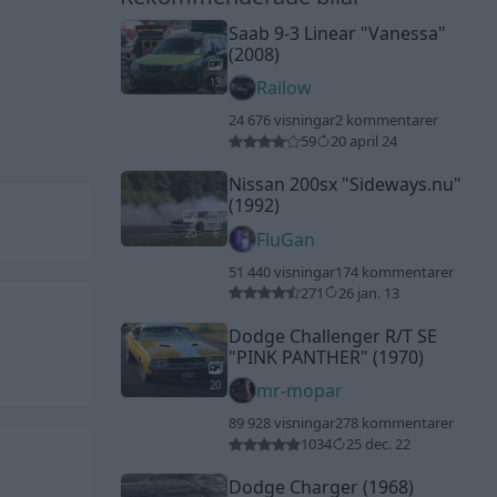
Saab 9-3 Linear
"Vanessa"
(2008)
13
Railow
24 676 visningar
2 kommentarer
59
20 april 24
Nissan 200sx
"Sideways.nu"
(1992)
20
6
FluGan
51 440 visningar
174 kommentarer
271
26 jan. 13
Dodge Challenger R/T SE
"PINK PANTHER"
(1970)
20
mr-mopar
89 928 visningar
278 kommentarer
1034
25 dec. 22
Dodge Charger (1968)