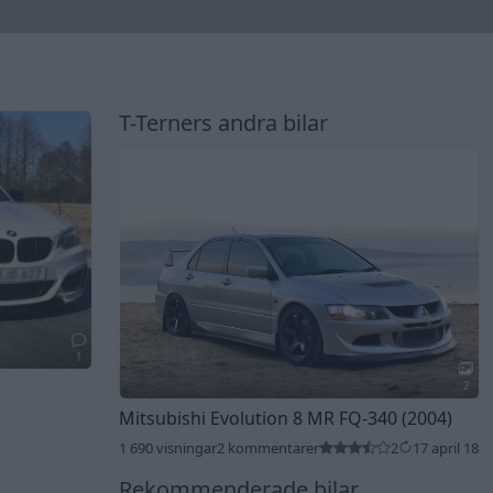
T-Terners andra bilar
1
2
Mitsubishi Evolution 8 MR FQ-340 (2004)
1 690 visningar
2 kommentarer
2
17 april 18
Rekommenderade bilar