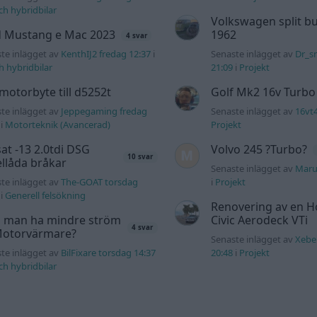
och hybridbilar
Volkswagen split bu
d Mustang e Mac 2023
1962
4 svar
te inlägget av
KenthIJ2 fredag 12:37
i
Senaste inlägget av
Dr_s
ch hybridbilar
21:09
i
Projekt
motorbyte till d5252t
Golf Mk2 16v Turbo
te inlägget av
Jeppegaming fredag
Senaste inlägget av
16vt
i
Motorteknik (Avancerad)
Projekt
at -13 2.0tdi DSG
Volvo 245 ?Turbo?
10 svar
llåda bråkar
Senaste inlägget av
Maru
te inlägget av
The-GOAT torsdag
i
Projekt
i
Generell felsökning
Renovering av en 
 man ha mindre ström
Civic Aerodeck VTi
4 svar
 Motorvärmare?
Senaste inlägget av
Xebe
te inlägget av
BilFixare torsdag 14:37
20:48
i
Projekt
och hybridbilar