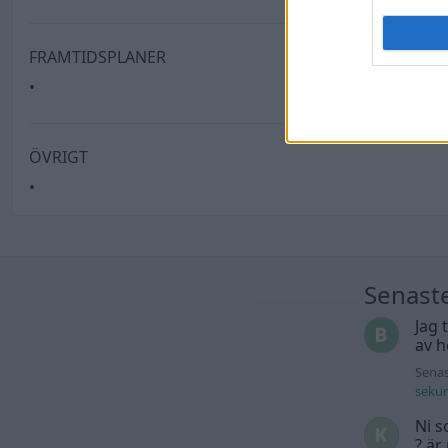
FRAMTIDSPLANER
•
ÖVRIGT
•
Senast
Jag 
av h
Senas
seku
Ni s
? är