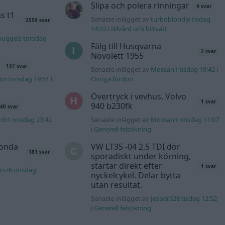
Slipa och polera rinningar
4 svar
s t1
Senaste inlägget av
turboblondie tisdag
2559 svar
14:22
i
Bilvård och biltvätt
nuggels torsdag
Fälg till Husqvarna
2 svar
Novolett 1955
137 svar
Senaste inlägget av
Mossan1 tisdag 19:42
i
4m torsdag 19:51
i
Övriga fordon
Övertryck i vevhus, Volvo
1 svar
940 b230fk
40 svar
rb1 onsdag 23:42
Senaste inlägget av
Mossan1 onsdag 11:07
i
Generell felsökning
Honda
VW LT35 -04 2.5 TDI dör
181 svar
sporadiskt under körning,
startar direkt efter
1 svar
rs76 onsdag
nyckelcykel. Delar bytta
utan resultat.
Senaste inlägget av
Jesper328 tisdag 12:52
i
Generell felsökning