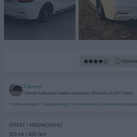
Komm
T-Terner
T-Terner hade bilen mellan december 2016 och juli 2017 (såld)
10 600 visningar
(1 idag)
24 betyg
11 kommentarer
3 utmärkelser
Uppdat
EFFEKT / VRIDMOMENT
326 hk / 450 Nm