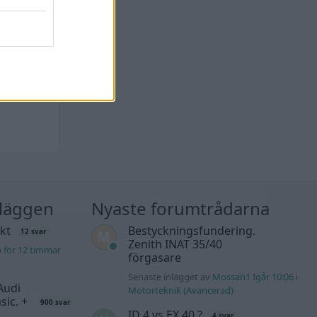
nläggen
Nyaste forumtrådarna
kt
Bestyckningsfundering.
12 svar
Zenith INAT 35/40
b för 12 timmar
förgasare
Senaste inlägget av
Mossan1 Igår 10:06
i
Audi
Motorteknik (Avancerad)
sic. +
900 svar
ID 4 vs EX 40 ?
4 svar