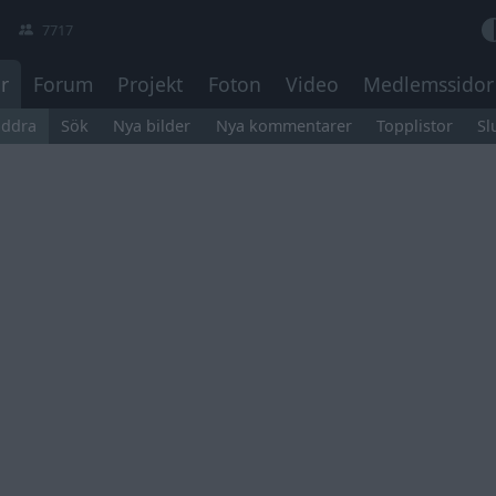
7717
r
Forum
Projekt
Foton
Video
Medlemssidor
äddra
Sök
Nya bilder
Nya kommentarer
Topplistor
Sl