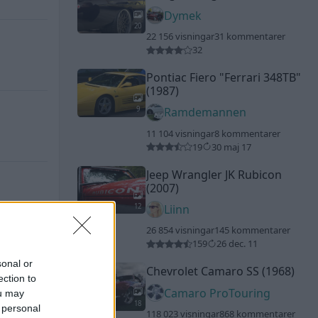
Dymek
20
22 156 visningar
31 kommentarer
32
Pontiac Fiero
"Ferrari 348TB"
(1987)
9
Ramdemannen
11 104 visningar
8 kommentarer
19
30 maj 17
Jeep Wrangler JK Rubicon
(2007)
12
Liinn
26 854 visningar
145 kommentarer
159
26 dec. 11
sonal or
Chevrolet Camaro SS (1968)
ection to
Camaro ProTouring
ou may
18
 personal
118 023 visningar
868 kommentarer