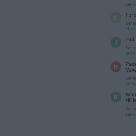
i
El- 
For
Senas
El- o
244 
Senas
00:53
Pass
Växe
Senas
20:54
Man
till
Senas
i
El- 