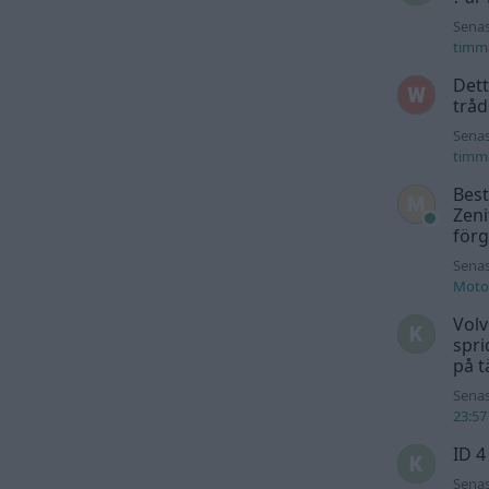
Senas
timm
Dett
trå
Senas
timm
Best
Zeni
för
Senas
Motor
Volv
spri
på t
Senas
23:57
ID 4
Senas