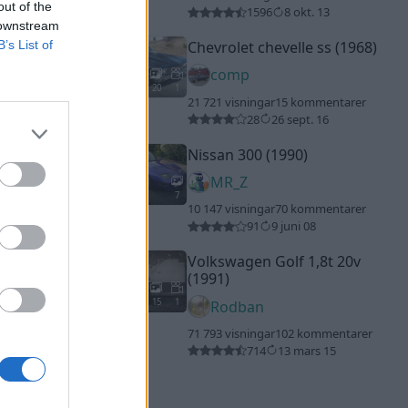
out of the
1596
8 okt. 13
 downstream
B’s List of
Chevrolet chevelle ss (1968)
comp
20
1
21 721 visningar
15 kommentarer
28
26 sept. 16
Nissan 300 (1990)
MR_Z
7
10 147 visningar
70 kommentarer
91
9 juni 08
Volkswagen Golf 1,8t 20v
(1991)
15
1
Rodban
71 793 visningar
102 kommentarer
714
13 mars 15