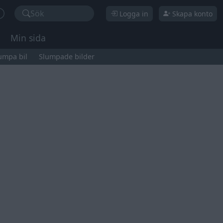
Sök
Logga in
Skapa konto
Min sida
umpa bil
Slumpade bilder