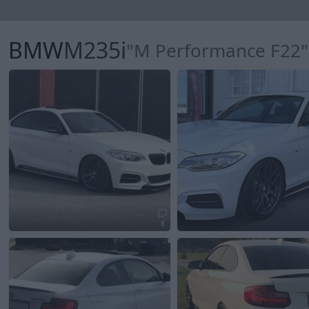
BMW
M235i
"M Performance F22"
8