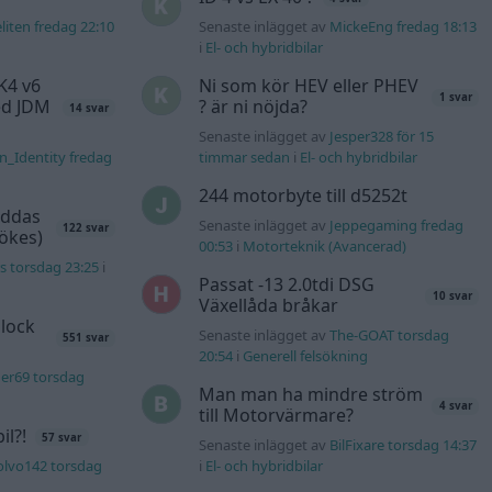
liten fredag 22:10
Senaste inlägget av
MickeEng fredag 18:13
i
El- och hybridbilar
K4 v6
Ni som kör HEV eller PHEV
1 svar
d JDM
? är ni nöjda?
14 svar
Senaste inlägget av
Jesper328 för 15
n_Identity fredag
timmar sedan
i
El- och hybridbilar
244 motorbyte till d5252t
äddas
Senaste inlägget av
Jeppegaming fredag
122 svar
sökes)
00:53
i
Motorteknik (Avancerad)
s torsdag 23:25
i
Passat -13 2.0tdi DSG
10 svar
Växellåda bråkar
lock
Senaste inlägget av
The-GOAT torsdag
551 svar
20:54
i
Generell felsökning
er69 torsdag
Man man ha mindre ström
4 svar
till Motorvärmare?
l?!
57 svar
Senaste inlägget av
BilFixare torsdag 14:37
olvo142 torsdag
i
El- och hybridbilar