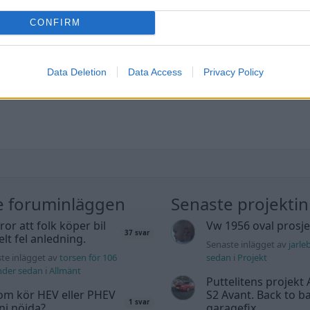
CONFIRM
Data Deletion
Data Access
Privacy Policy
e foruminläggen
Senaste projekti
tror att folk köper bil
Vw 1956 oval prosje
37 svar
elt fel anledning.
Senaste inlägget av
jarle
te inlägget av
torsen för 106
sedan
i
Projekt
nder sedan
i
Allmänt
Puttelitens projekt 
om kör HEV eller PHEV
S2 Avant. Back to ba
1 svar
 ni nöjda?
garagefix.