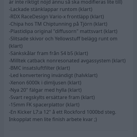
är inte riktigt nöjd ännu så ska modifieras lite till)
-Lackade stänklappar runtom (klart)
-RDX RaceDesign Vario-x frontläpp (klart)
-Chipa hos TM Chiptunning på Tjörn (klart)
-Plastidipa original "diffusorn" mattsvart (klart)
-Slitsade skivor och Yellowstuff belägg runt om
(klart)
-Sänkskålar fram från S4 b5 (klart)
-Milltek catback nonresonated avgassystem (klart)
-BMC insatsluftfilter (klart)
-Led konvertering invändigt (halvklart)
-Xenon 6000k i dimljusen (klart)
-Nya 20" fälgar med hylla (klart)
-Svart regskylts ersättare fram (klart)
-15mm FK spacerplattor (klart)
-En Kicker L7:a 12" å ett Rockford 1000bd steg.
Inkopplat men lite finish arbete kvar ;)