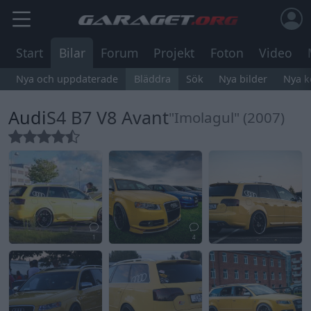
Start
Bilar
Forum
Projekt
Foton
Video
Nya och uppdaterade
Bläddra
Sök
Nya bilder
Nya 
Audi
S4 B7 V8 Avant
"Imolagul" (2007)
1
4