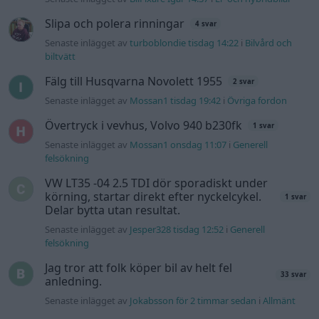
Information
Hjälp
Annonsera
Introduktion
Communityregler
Information