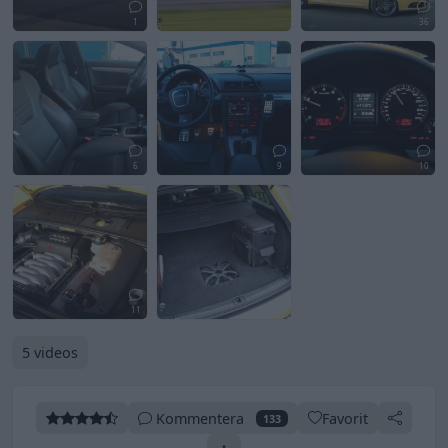
1
36
6
9
10
11
5 videos
Kommentera
Favorit
133