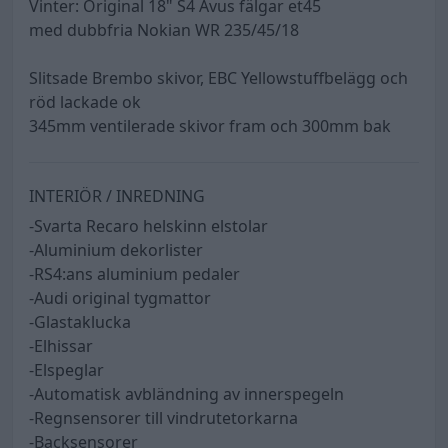
Vinter: Original 18" S4 Avus fälgar et45
med dubbfria Nokian WR 235/45/18
Slitsade Brembo skivor, EBC Yellowstuffbelägg och
röd lackade ok
345mm ventilerade skivor fram och 300mm bak
INTERIÖR / INREDNING
-Svarta Recaro helskinn elstolar
-Aluminium dekorlister
-RS4:ans aluminium pedaler
-Audi original tygmattor
-Glastaklucka
-Elhissar
-Elspeglar
-Automatisk avbländning av innerspegeln
-Regnsensorer till vindrutetorkarna
-Backsensorer