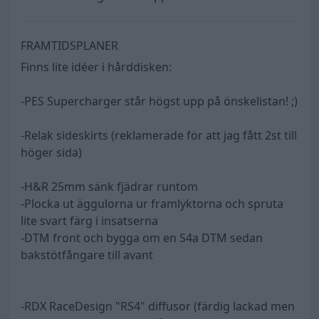
FRAMTIDSPLANER
Finns lite idéer i hårddisken:
-PES Supercharger står högst upp på önskelistan! ;)
-Relak sideskirts (reklamerade för att jag fått 2st till
höger sida)
-H&R 25mm sänk fjädrar runtom
-Plocka ut äggulorna ur framlyktorna och spruta
lite svart färg i insatserna
-DTM front och bygga om en S4a DTM sedan
bakstötfångare till avant
-RDX RaceDesign "RS4" diffusor (färdig lackad men