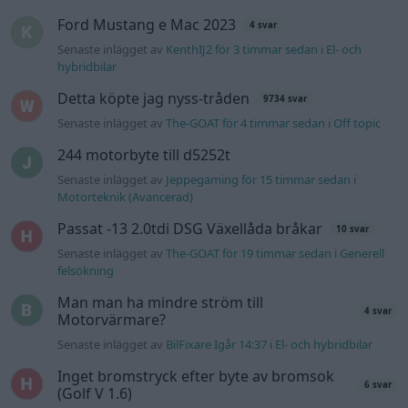
Senaste inlägget av
Ansan onsdag 15:29
i
Generell felsökning
Övertryck i vevhus, Volvo 940 b230fk
1 svar
Senaste inlägget av
Mossan1 onsdag 11:07
i
Generell
felsökning
Senaste projektinläggen
Volkswagen Golf MK4 v6 4motion OEM++
14 svar
med JDM inspiration.
Senaste inlägget av
Stol3n_Identity för 5 timmar sedan
i
Projekt
Ni som kör HEV eller PHEV ? är ni nöjda?
Senaste inlägget av
kaykay för 8 timmar sedan
i
Projekt
Manta b som ska räddas (kaross eller
122 svar
delar sökes)
Senaste inlägget av
Tyfors för 16 timmar sedan
i
Projekt
Huggern goes big block with 427 ZL-1!
551 svar
Senaste inlägget av
hugger69 för 17 timmar sedan
i
Projekt