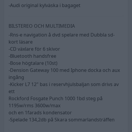
-Audi original kylväska i bagaget
BILSTEREO OCH MULTIMEDIA
-Rns-e navigation å dvd spelare med Dubbla sd-
kort läsare
-CD växlare för 6 skivor
-Bluetooth handsfree
-Bose högtalare (10st)
-Dension Gateway 100 med Iphone docka och aux
ingång
-Kicker L7 12" bas i reservhjulsbaljan som drivs av
ett
Rockford Fosgate Punch 1000 1bd steg på
1195w/rms 3600w/max
och en 1farads kondensator
-Spelade 134,2db på Skara sommarlandsträffen