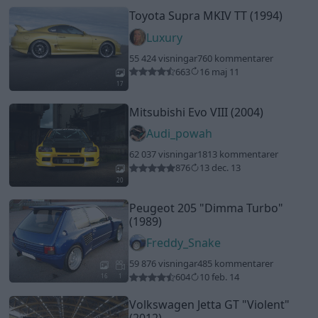
Peugeot 205
"Dimma Turbo"
(1989)
Freddy_Snake
59 876 visningar
485 kommentarer
604
10 feb. 14
16
1
Volkswagen Jetta GT
"Violent"
(2012)
jenstommila
39 360 visningar
318 kommentarer
253
27 jan. 15
20
Ferrari 430 Challenge (2007)
carreracup
49 367 visningar
278 kommentarer
342
26 feb. 09
14
Porsche 911 C2
"996"
(2002)