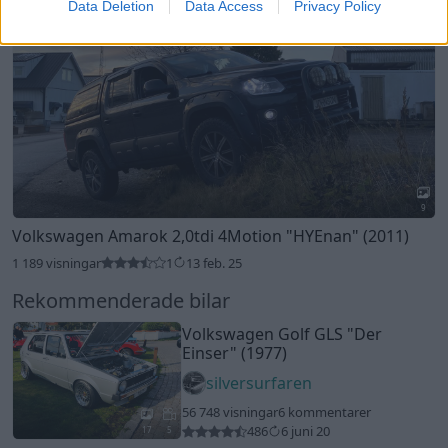
Data Deletion
Data Access
Privacy Policy
Rekommenderade bilar
Volkswagen Golf GLS
"Der
Einser"
(1977)
silversurfaren
56 748 visningar
6 kommentarer
486
6 juni 20
17
5
Toyota Supra MKIV TT (1994)
Luxury
55 424 visningar
760 kommentarer
663
16 maj 11
17
Mitsubishi Evo VIII (2004)
Audi_powah
62 037 visningar
1813 kommentarer
876
13 dec. 13
20