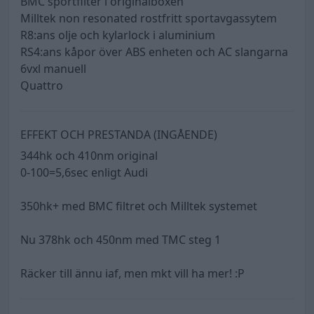
BMC sportfilter i originalboxen
Milltek non resonated rostfritt sportavgassytem
R8:ans olje och kylarlock i aluminium
RS4:ans kåpor över ABS enheten och AC slangarna
6vxl manuell
Quattro
EFFEKT OCH PRESTANDA (INGÅENDE)
344hk och 410nm original
0-100=5,6sec enligt Audi
350hk+ med BMC filtret och Milltek systemet
Nu 378hk och 450nm med TMC steg 1
Räcker till ännu iaf, men mkt vill ha mer! :P