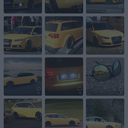
4
2
8
6
8
19
8