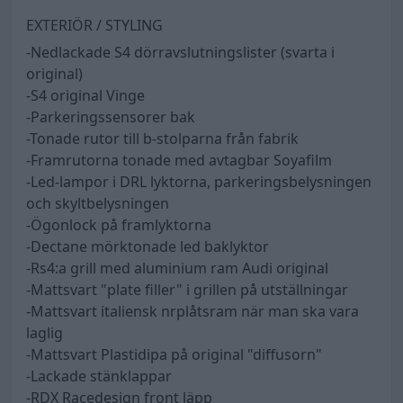
EXTERIÖR / STYLING
-Nedlackade S4 dörravslutningslister (svarta i
original)
-S4 original Vinge
-Parkeringssensorer bak
-Tonade rutor till b-stolparna från fabrik
-Framrutorna tonade med avtagbar Soyafilm
-Led-lampor i DRL lyktorna, parkeringsbelysningen
och skyltbelysningen
-Ögonlock på framlyktorna
-Dectane mörktonade led baklyktor
-Rs4:a grill med aluminium ram Audi original
-Mattsvart "plate filler" i grillen på utställningar
-Mattsvart italiensk nrplåtsram när man ska vara
laglig
-Mattsvart Plastidipa på original "diffusorn"
-Lackade stänklappar
-RDX Racedesign front läpp