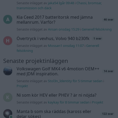
Camaro som bruksbil?!
57 svar
Senaste inlägget av
Ev_volvo142 för 17 timmar sedan
i
Projekt
Volkswagen split bus t1 1962
2559 svar
Senaste inlägget av
Dr_snuggels för 18 timmar sedan
i
Projekt
Golf Mk2 16v Turbo
137 svar
Senaste inlägget av
16vt4m för 20 timmar sedan
i
Projekt
Vw 1956 oval prosjekt
11 svar
Senaste inlägget av
jarleb för 22 timmar sedan
i
Projekt
Volvo 245 ?Turbo?
40 svar
Senaste inlägget av
Marurb1 onsdag 23:42
i
Projekt
Renovering av en Honda Civic Aerodeck
181 svar
VTi
Senaste inlägget av
Xebers76 onsdag 20:48
i
Projekt
Nyaste forumtrådarna
ID 4 vs XC 40 ?
2 svar