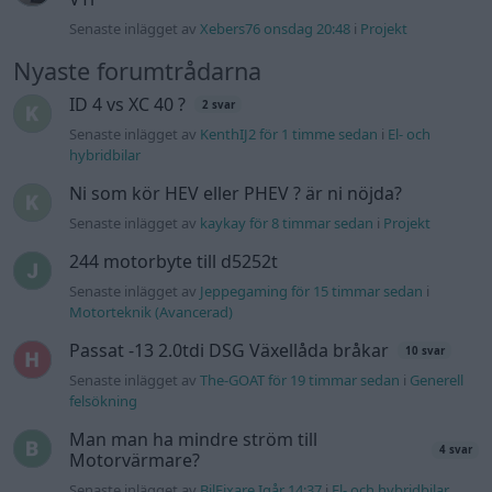
Fälg till Husqvarna Novolett 1955
2 svar
Senaste inlägget av
Mossan1 tisdag 19:42
i
Övriga fordon
Övertryck i vevhus, Volvo 940 b230fk
1 svar
Senaste inlägget av
Mossan1 onsdag 11:07
i
Generell
felsökning
VW LT35 -04 2.5 TDI dör sporadiskt under
körning, startar direkt efter nyckelcykel.
1 svar
Delar bytta utan resultat.
Senaste inlägget av
Jesper328 tisdag 12:52
i
Generell
felsökning
Jag tror att folk köper bil av helt fel
33 svar
anledning.
Senaste inlägget av
Jokabsson för 2 timmar sedan
i
Allmänt
Gå till forumet