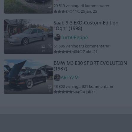
48 302 visningar
321 kommentarer
584
4 juli 11
9
Senaste foruminläggen
ID 4 vs XC 40 ?
2 svar
Senaste inlägget av
KenthIJ2 för 1 timme sedan
i
El- och
hybridbilar
Jag tror att folk köper bil av helt fel
33 svar
anledning.
Senaste inlägget av
Jokabsson för 2 timmar sedan
i
Allmänt
Ford Mustang e Mac 2023
4 svar
Senaste inlägget av
KenthIJ2 för 3 timmar sedan
i
El- och
hybridbilar