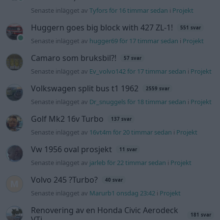
Senaste inlägget av
KenthIJ2 för 1 timme sedan
i
El- och
hybridbilar
Ni som kör HEV eller PHEV ? är ni nöjda?
Senaste inlägget av
kaykay för 8 timmar sedan
i
Projekt
244 motorbyte till d5252t
Senaste inlägget av
Jeppegaming för 15 timmar sedan
i
Motorteknik (Avancerad)
Passat -13 2.0tdi DSG Växellåda bråkar
10 svar
Senaste inlägget av
The-GOAT för 19 timmar sedan
i
Generell
felsökning
Man man ha mindre ström till
4 svar
Motorvärmare?
Senaste inlägget av
BilFixare Igår 14:37
i
El- och hybridbilar
Slipa och polera rinningar
4 svar
Senaste inlägget av
turboblondie tisdag 14:22
i
Bilvård och
biltvätt