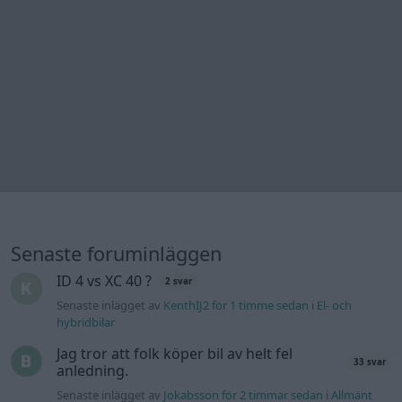
Detta köpte jag nyss-tråden
9734 svar
Senaste inlägget av
The-GOAT för 4 timmar sedan
i
Off topic
244 motorbyte till d5252t
Senaste inlägget av
Jeppegaming för 15 timmar sedan
i
Motorteknik (Avancerad)
Passat -13 2.0tdi DSG Växellåda bråkar
10 svar
Senaste inlägget av
The-GOAT för 19 timmar sedan
i
Generell
felsökning
Man man ha mindre ström till
4 svar
Motorvärmare?
Senaste inlägget av
BilFixare Igår 14:37
i
El- och hybridbilar
Inget bromstryck efter byte av bromsok
6 svar
(Golf V 1.6)
Senaste inlägget av
jaka54 Igår 09:48
i
Chassi, bromsar,
transmission och däck
Kia Ceed 2017 batteritorsk med jämna
46 svar
mellanrum. Varför?