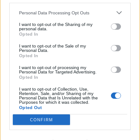
third parties.
15
1
Audi 100 C3 Turbo quattro
"OLGa"
(1990)
Personal Data Processing Opt Outs
8 740 visningar
30 kommentarer
9
13 sept. 15
I want to opt-out of the Sharing of my
personal data.
Opted In
I want to opt-out of the Sale of my
Personal Data.
Opted In
I want to opt-out of processing my
Personal Data for Targeted Advertising.
Opted In
I want to opt-out of Collection, Use,
Retention, Sale, and/or Sharing of my
Personal Data that Is Unrelated with the
Purposes for which it was collected.
Opted Out
CONFIRM
9
Volkswagen Amarok 2,0tdi 4Motion
"HYEnan"
(2011)
1 189 visningar
1
13 feb. 25