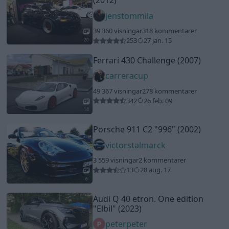
victorstalmarck
3 559 visningar
2 kommentarer
13
28 aug. 17
6
Audi Q 40 etron. One edition
"Elbil"
(2023)
peterpeter
29 519 visningar
8 kommentarer
11
26 jan. 25
14
Saab 9-3 EXD-Custom-Edition
"Ogn"
(1998)
Turb0Peppe
61 686 visningar
3 kommentarer
404
7 okt. 21
19
3
BMW M3 E30 SPORT EVOLUTION
(1987)
ARTYZM