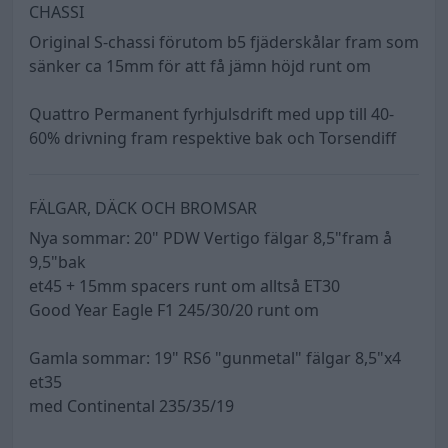
CHASSI
Original S-chassi förutom b5 fjäderskålar fram som
sänker ca 15mm för att få jämn höjd runt om
Quattro Permanent fyrhjulsdrift med upp till 40-
60% drivning fram respektive bak och Torsendiff
FÄLGAR, DÄCK OCH BROMSAR
Nya sommar: 20" PDW Vertigo fälgar 8,5"fram å
9,5"bak
et45 + 15mm spacers runt om alltså ET30
Good Year Eagle F1 245/30/20 runt om
Gamla sommar: 19" RS6 "gunmetal" fälgar 8,5"x4
et35
med Continental 235/35/19