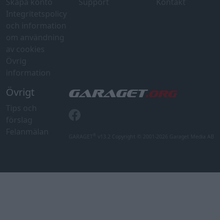
Skapa konto
Support
Kontakt
Integritetspolicy
och information
om användning
av cookies
Övrig
information
Övrigt
Tips och
förslag
Felanmälan
®
GARAGET
v13.2 Copyright © 2001-2026 Garaget Media AB