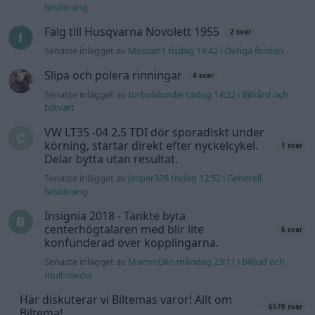
felsökning
Fälg till Husqvarna Novolett 1955
2 svar
Senaste inlägget av
Mossan1 tisdag 19:42
i
Övriga fordon
Slipa och polera rinningar
4 svar
Senaste inlägget av
turboblondie tisdag 14:22
i
Bilvård och
biltvätt
VW LT35 -04 2.5 TDI dör sporadiskt under
körning, startar direkt efter nyckelcykel.
1 svar
Delar bytta utan resultat.
Senaste inlägget av
Jesper328 tisdag 12:52
i
Generell
felsökning
Insignia 2018 - Tänkte byta
centerhögtalaren med blir lite
6 svar
konfunderad över kopplingarna.
Senaste inlägget av
MammDiin måndag 23:11
i
Billjud och
multimedia
Här diskuterar vi Biltemas varor! Allt om
6570 svar
Biltema!