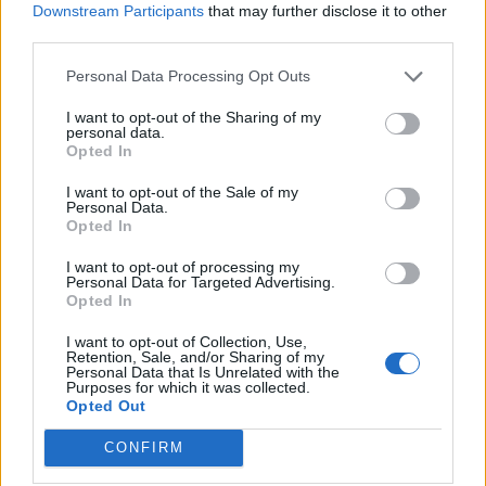
Downstream Participants
that may further disclose it to other
Camaro som bruksbil?!
third parties.
56 svar
Senaste inlägget av
Ev_volvo142 Igår 09:02
i
Projekt
Personal Data Processing Opt Outs
Volvo 740 GLT Långtids Projekt
46 svar
I want to opt-out of the Sharing of my
Senaste inlägget av
RubenRutegard tisdag 19:47
i
Projekt
personal data.
Opted In
Volvo 142 Elkonvertering Elbil
848 svar
I want to opt-out of the Sale of my
Senaste inlägget av
Ev_volvo142 måndag 19:16
i
Projekt
Personal Data.
Opted In
Volkswagen split bus t1 1962
2558 svar
Senaste inlägget av
Dr_snuggels måndag 18:29
i
Projekt
I want to opt-out of processing my
Personal Data for Targeted Advertising.
GT86 Luftbygge med mera
Opted In
80 svar
Senaste inlägget av
Rikard_Persson måndag 09:55
i
Projekt
I want to opt-out of Collection, Use,
Retention, Sale, and/or Sharing of my
Nyaste forumtrådarna
Personal Data that Is Unrelated with the
Purposes for which it was collected.
Man man ha mindre ström till
Opted Out
2 svar
Motorvärmare?
CONFIRM
Senaste inlägget av
BilFixare för 15 timmar sedan
i
El- och
hybridbilar