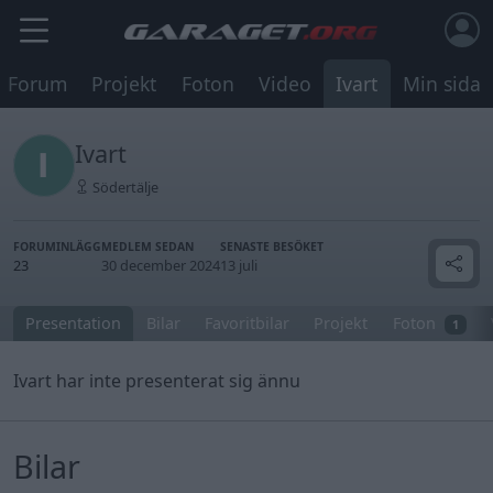
Forum
Projekt
Foton
Video
Ivart
Min sida
Ivart
Södertälje
FORUMINLÄGG
MEDLEM SEDAN
SENASTE BESÖKET
23
30 december 2024
13 juli
Presentation
Bilar
Favoritbilar
Projekt
Foton
1
Ivart har inte presenterat sig ännu
Bilar