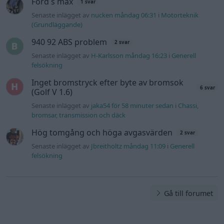
Ford s max
1 svar
Senaste inlägget av
nucken måndag 06:31
i
Motorteknik
(Grundläggande)
940 92 ABS problem
2 svar
Senaste inlägget av
H-Karlsson måndag 16:23
i
Generell
felsökning
Inget bromstryck efter byte av bromsok
6 svar
(Golf V 1.6)
Senaste inlägget av
jaka54 för 58 minuter sedan
i
Chassi,
bromsar, transmission och däck
Hög tomgång och höga avgasvärden
2 svar
Senaste inlägget av
Jbreitholtz måndag 11:09
i
Generell
felsökning
Gå till forumet