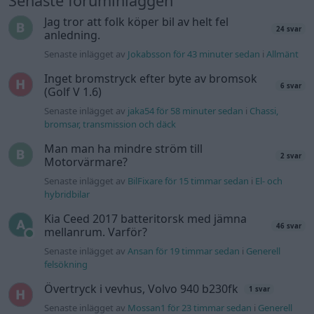
Senaste foruminläggen
Jag tror att folk köper bil av helt fel
24 svar
anledning.
Senaste inlägget av
Jokabsson för 43 minuter sedan
i
Allmänt
Inget bromstryck efter byte av bromsok
6 svar
(Golf V 1.6)
Senaste inlägget av
jaka54 för 58 minuter sedan
i
Chassi,
bromsar, transmission och däck
Man man ha mindre ström till
2 svar
Motorvärmare?
Senaste inlägget av
BilFixare för 15 timmar sedan
i
El- och
hybridbilar
Kia Ceed 2017 batteritorsk med jämna
46 svar
mellanrum. Varför?
Senaste inlägget av
Ansan för 19 timmar sedan
i
Generell
felsökning
Övertryck i vevhus, Volvo 940 b230fk
1 svar
Senaste inlägget av
Mossan1 för 23 timmar sedan
i
Generell