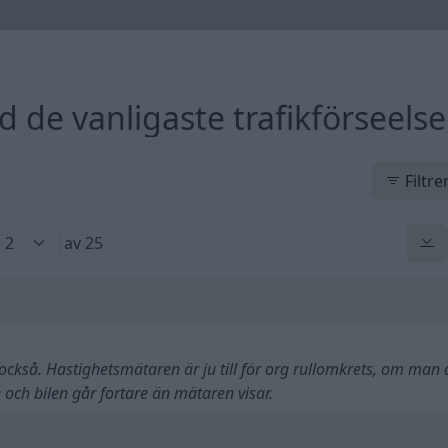
id de vanligaste trafikförseels
Filtre
av 25
också. Hastighetsmätaren är ju till för org rullomkrets, om man 
e och bilen går fortare än mätaren visar.