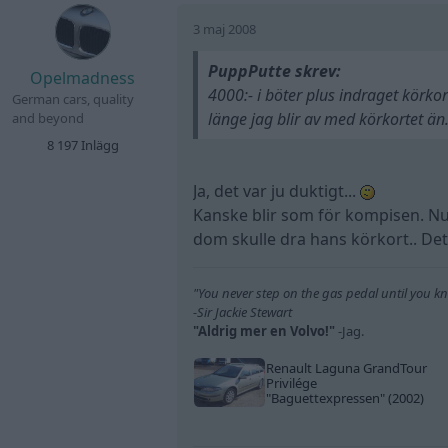
3 maj 2008
PuppPutte skrev:
Opelmadness
4000:- i böter plus indraget körkor
German cars, quality
länge jag blir av med körkortet än
and beyond
8 197 Inlägg
Ja, det var ju duktigt...
Kanske blir som för kompisen. Nu 
dom skulle dra hans körkort.. Det 
"You never step on the gas pedal until you kno
-Sir Jackie Stewart
"Aldrig mer en Volvo!"
-Jag.
Renault Laguna GrandTour
Privilége
"Baguettexpressen"
(2002)