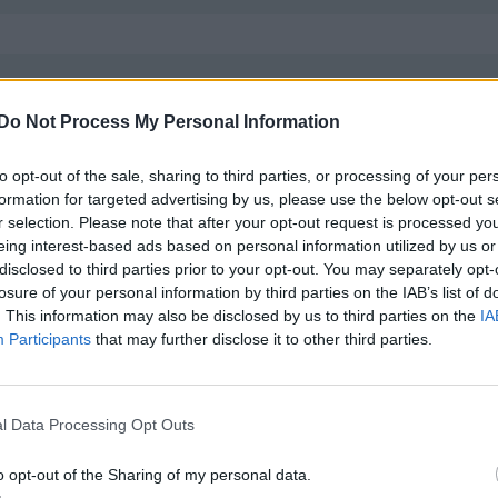
et i trafik när jag gjorde ett 30-40 tal ringar med bilen. Nek
Do Not Process My Personal Information
åg för nära framförvarande fordon, hade samtidigt corden f
to opt-out of the sale, sharing to third parties, or processing of your per
00:- på det.
formation for targeted advertising by us, please use the below opt-out s
r selection. Please note that after your opt-out request is processed y
 samma veva, så det fick jag 1000:- i böter sen på polisstatio
eing interest-based ads based on personal information utilized by us or
disclosed to third parties prior to your opt-out. You may separately opt-
lev av med det!
uppskrivning imorrn igen!
losure of your personal information by third parties on the IAB’s list of
il 2008)
. This information may also be disclosed by us to third parties on the
IA
Participants
that may further disclose it to other third parties.
l Data Processing Opt Outs
o opt-out of the Sharing of my personal data.