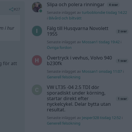
Slipa och polera rinningar
4 svar
#27
Senaste inlägget av
turboblondie tisdag 14:22
i
Bilvård och biltvätt
om i hur
Fälg till Husqvarna Novolett
2 svar
1955
Senaste inlägget av
Mossan1 tisdag 19:42
i
Övriga fordon
Övertryck i vevhus, Volvo 940
1 svar
 för att
b230fk
Senaste inlägget av
Mossan1 onsdag 11:07
i
Generell felsökning
VW LT35 -04 2.5 TDI dör
sporadiskt under körning,
startar direkt efter
1 svar
nyckelcykel. Delar bytta utan
resultat.
Senaste inlägget av
Jesper328 tisdag 12:52
i
Generell felsökning