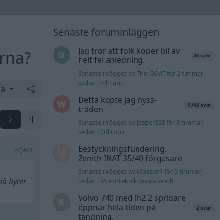
Senaste foruminläggen
Jag tror att folk köper bil av
erna?
36 svar
helt fel anledning.
Senaste inlägget av
The-GOAT för 2 timmar
sedan
i
Allmänt
ra
Detta köpte jag nyss-
9743 svar
tråden
Senaste inlägget av
Jesper328 för 3 timmar
sedan
i
Off topic
Bestyckningsfundering.
#21
Zenith INAT 35/40 förgasare
Senaste inlägget av
Mossan1 för 5 timmar
då byter
sedan
i
Motorteknik (Avancerad)
Volvo 740 med lh2.2 spridare
öppnar hela tiden på
2 svar
tändning.