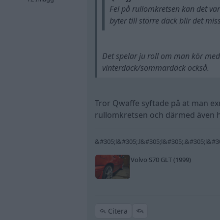
Fel på rullomkretsen kan det var
byter till större däck blir det m
Det spelar ju roll om man kör med s
vinterdäck/sommardäck också.
Tror Qwaffe syftade på at man exm
rullomkretsen och därmed även 
&#305;l&#305;.l&#305;l&#305;.&#305;l&#3
Volvo S70 GLT (1999)
Citera