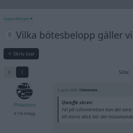
Index
>
Allmänt
Vilka bötesbelopp gäller v
Skriv svar
Sida:
3 april 2008
Trådstartare
Qwaffe skrev:
Phaetoon
Fel på rullomkretsen kan det vara 
8 156 Inlägg
till större däck blir det missvisand