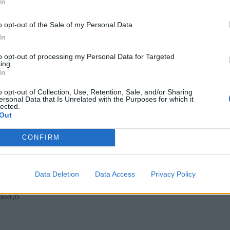
In
o opt-out of the Sale of my Personal Data.
In
to opt-out of processing my Personal Data for Targeted
ra oskattat samt obesiktigat?
ing.
In
o opt-out of Collection, Use, Retention, Sale, and/or Sharing
ersonal Data that Is Unrelated with the Purposes for which it
lected.
Out
CONFIRM
tt köra 30.3km/h för fort på 70-sträcka med överträdsel av s
Data Deletion
Data Access
Privacy Policy
 död ;D