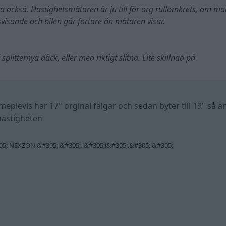
a också. Hastighetsmätaren är ju till för org rullomkrets, om m
issvisande och bilen går fortare än mätaren visar.
plitternya däck, eller med riktigt slitna. Lite skillnad på
eplevis har 17" orginal fälgar och sedan byter till 19" så ä
hastigheten
05; NEXZON &#305;l&#305;.l&#305;l&#305;.&#305;l&#305;