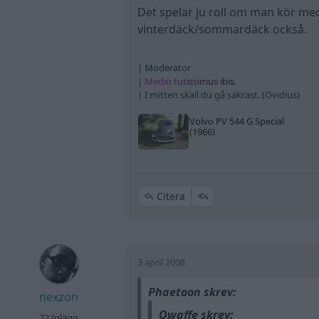
Det spelar ju roll om man kör med s
vinterdäck/sommardäck också.
| Moderator
|
Me
di
o
tu
ti
ss
im
us
i
bi
s.
| I mitten skall du gå säkrast. (Ovidius)
Volvo PV 544 G Special
(1966)
Citera
3 april 2008
Phaetoon skrev:
nexzon
Qwaffe skrev:
72 Inlägg