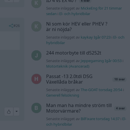
ID 4 vs EX 40 ?
4 svar
Senaste inlägget av
MickeEng för 21 timmar
sedan
i
El- och hybridbilar
Ni som kör HEV eller PHEV ?
#26
är ni nöjda?
Senaste inlägget av
kaykay Igår 07:23
i
El- och
hybridbilar
244 motorbyte till d5252t
Senaste inlägget av
Jeppegaming Igår 00:53
i
Motorteknik (Avancerad)
Passat -13 2.0tdi DSG
10 svar
Växellåda bråkar
Senaste inlägget av
The-GOAT torsdag 20:54
i
Generell felsökning
Man man ha mindre ström till
4 svar
Motorvärmare?
All reactions
Senaste inlägget av
BilFixare torsdag 14:37
i
El-
och hybridbilar