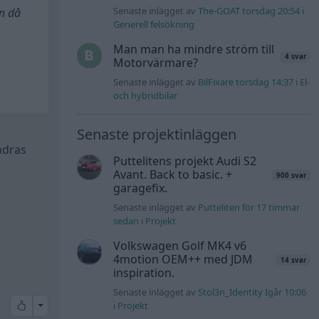
Senaste inlägget av
The-GOAT torsdag 20:54
i
an då
Generell felsökning
Man man ha mindre ström till
4 svar
Motorvärmare?
Senaste inlägget av
BilFixare torsdag 14:37
i
El-
och hybridbilar
Senaste projektinläggen
ndras
Puttelitens projekt Audi S2
Avant. Back to basic. +
900 svar
garagefix.
Senaste inlägget av
Putteliten för 17 timmar
sedan
i
Projekt
Volkswagen Golf MK4 v6
4motion OEM++ med JDM
14 svar
inspiration.
Senaste inlägget av
Stol3n_Identity Igår 10:06
All reactions
i
Projekt