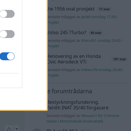
Vw 1956 oval prosjekt
11 svar
Senaste inlägget av
jarleb torsdag 17:26
i
Projekt
#24
Volvo 245 ?Turbo?
40 svar
Senaste inlägget av
Marurb1 onsdag 23:42
i
Projekt
All reactions
Renovering av en Honda
181 svar
Civic Aerodeck VTi
Senaste inlägget av
Xebers76 onsdag 20:48
i
Projekt
#25
pärrlinje
Nyaste forumtrådarna
Bestyckningsfundering.
Zenith INAT 35/40 förgasare
Senaste inlägget av
Mossan1 för 5 timmar
sedan
i
Motorteknik (Avancerad)
All reactions