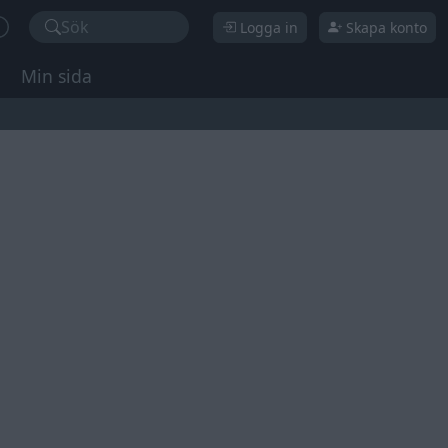
Sök
Logga in
Skapa konto
Min sida