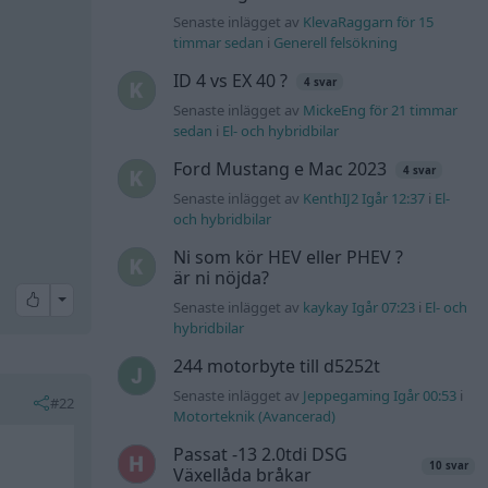
Senaste inlägget av
KlevaRaggarn för 15
timmar sedan
i
Generell felsökning
ID 4 vs EX 40 ?
4 svar
Senaste inlägget av
MickeEng för 21 timmar
sedan
i
El- och hybridbilar
Ford Mustang e Mac 2023
4 svar
Senaste inlägget av
KenthIJ2 Igår 12:37
i
El-
och hybridbilar
Ni som kör HEV eller PHEV ?
är ni nöjda?
All reactions
Senaste inlägget av
kaykay Igår 07:23
i
El- och
hybridbilar
244 motorbyte till d5252t
Senaste inlägget av
Jeppegaming Igår 00:53
i
#22
Motorteknik (Avancerad)
Passat -13 2.0tdi DSG
10 svar
Växellåda bråkar