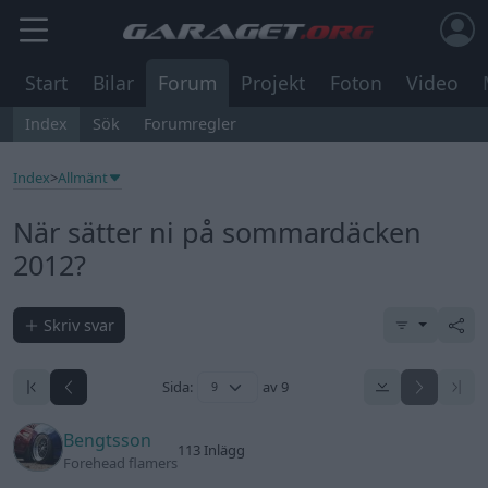
Start
Bilar
Forum
Projekt
Foton
Video
Index
Sök
Forumregler
Index
>
Allmänt
När sätter ni på sommardäcken
2012?
Skriv svar
Sida:
av 9
Bengtsson
113 Inlägg
Forehead flamers