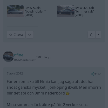
BMW 525ia
BMW 320 cab
"bowlingbilen"
"bimmer cab"
(2001)
(2000)
All re
Citera
dfine
579 Inlägg
BMW entusiast
7 april 2012
#166
För er som ska till Elmia kan jag säga att det har
snöat ganska mycket i Jönköping ikväll. Men imorrn
blir det sol och 0mm nederbörd
Mina sommardäck åkte på för 2 veckor sen..