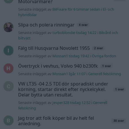
Information
Hjälp
Annonsera
Introduktion
Communityregler
Information
Skapa konto
Support
Kontakt
Integritetspolicy
och information