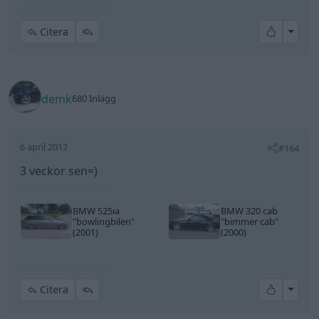
All re
Citera
demk
680 Inlägg
6 april 2012
#164
3 veckor sen=)
BMW 525ia
BMW 320 cab
"bowlingbilen"
"bimmer cab"
(2001)
(2000)
All re
Citera