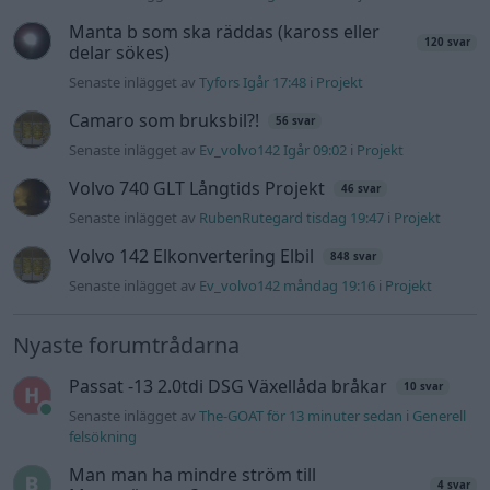
felsökning
Jag tror att folk köper bil av helt fel
30 svar
anledning.
Senaste inlägget av
The-GOAT för 2 timmar sedan
i
Allmänt
Ford s max
1 svar
Senaste inlägget av
nucken måndag 06:31
i
Motorteknik
(Grundläggande)
940 92 ABS problem
2 svar
Senaste inlägget av
H-Karlsson måndag 16:23
i
Generell
felsökning
Inget bromstryck efter byte av bromsok
6 svar
(Golf V 1.6)
Senaste inlägget av
jaka54 för 11 timmar sedan
i
Chassi,
bromsar, transmission och däck