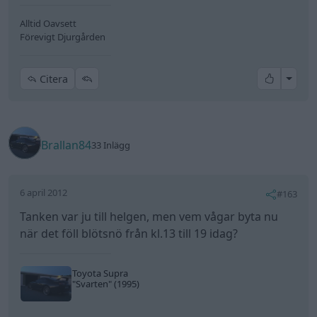
Alltid Oavsett
Förevigt Djurgården
All re
Citera
Brallan84
33 Inlägg
6 april 2012
#163
Tanken var ju till helgen, men vem vågar byta nu
när det föll blötsnö från kl.13 till 19 idag?
Toyota Supra
"Svarten"
(1995)