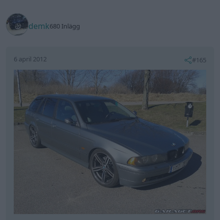
demk
680 Inlägg
6 april 2012
#165