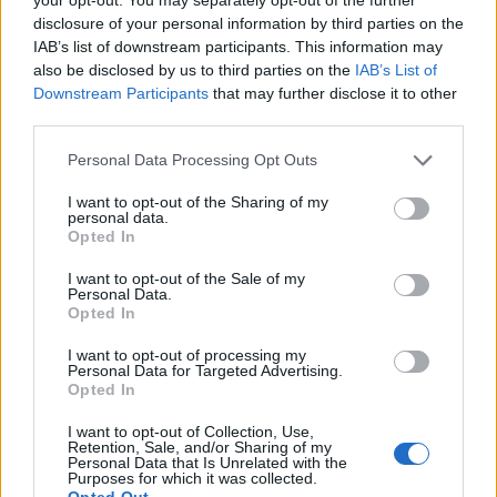
disclosure of your personal information by third parties on the
IAB’s list of downstream participants. This information may
also be disclosed by us to third parties on the
IAB’s List of
BMW 328IA
Downstream Participants
that may further disclose it to other
"beevern"
(1997)
third parties.
Personal Data Processing Opt Outs
All re
Citera
I want to opt-out of the Sharing of my
personal data.
Opted In
I want to opt-out of the Sale of my
Personal Data.
Tubbex
1 517 Inlägg
Opted In
I want to opt-out of processing my
Personal Data for Targeted Advertising.
1 april 2013
#170
Opted In
MB350se skrev:
I want to opt-out of Collection, Use,
Retention, Sale, and/or Sharing of my
Till sommaren 2013. 3dagar sen
Personal Data that Is Unrelated with the
Purposes for which it was collected.
Opted Out