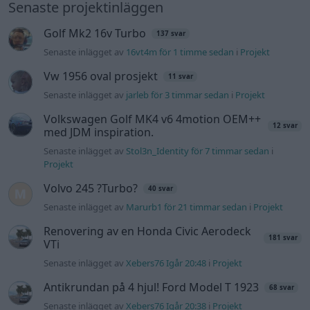
Senaste inlägget av
The-GOAT för 13 minuter sedan
i
Generell
felsökning
Man man ha mindre ström till
4 svar
Motorvärmare?
Senaste inlägget av
BilFixare för 6 timmar sedan
i
El- och
hybridbilar
Slipa och polera rinningar
4 svar
Senaste inlägget av
turboblondie tisdag 14:22
i
Bilvård och
biltvätt
Fälg till Husqvarna Novolett 1955
2 svar
Senaste inlägget av
Mossan1 tisdag 19:42
i
Övriga fordon
Övertryck i vevhus, Volvo 940 b230fk
1 svar
Senaste inlägget av
Mossan1 Igår 11:07
i
Generell felsökning
VW LT35 -04 2.5 TDI dör sporadiskt under
körning, startar direkt efter nyckelcykel.
1 svar
Delar bytta utan resultat.
Senaste inlägget av
Jesper328 tisdag 12:52
i
Generell