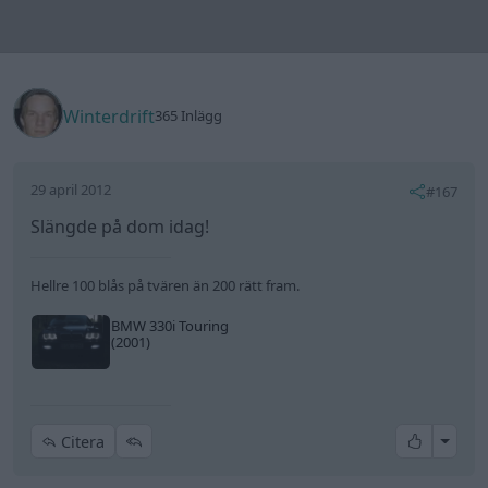
BMW 330i Touring
(2001)
All re
Citera
Pim_Pim
29 april 2012
#168
Kör på vinterdäcken fortfarande, 30% dubb kvar
kanske.
All re
Citera