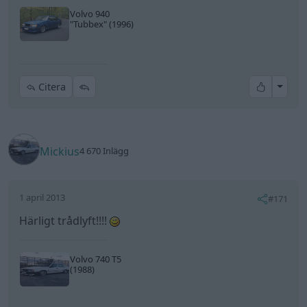
1 april 2013
#171
Härligt trådlyft!!!!
Volvo 740 T5
(1988)
All re
Citera
Sida:
av 9
Skriv svar