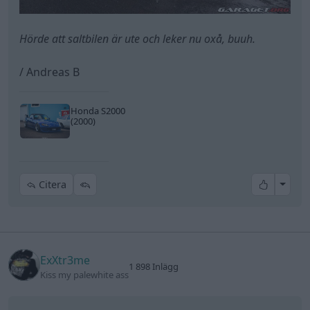
Hörde att saltbilen är ute och leker nu oxå, buuh.
/ Andreas B
Honda S2000
(2000)
All re
Citera
ExXtr3me
1 898 Inlägg
Kiss my palewhite ass