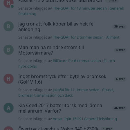
Senaste inlägget av
MammDiin måndag 23:11
i
Billjud och
multimedia
Senaste projektinläggen
Golf Mk2 16v Turbo
137 svar
Senaste inlägget av
16vt4m för 1 timme sedan
i
Projekt
Vw 1956 oval prosjekt
11 svar
Senaste inlägget av
jarleb för 3 timmar sedan
i
Projekt
Volkswagen Golf MK4 v6 4motion OEM++
12 svar
med JDM inspiration.
Senaste inlägget av
Stol3n_Identity för 7 timmar sedan
i
Projekt
Volvo 245 ?Turbo?
40 svar
Senaste inlägget av
Marurb1 för 21 timmar sedan
i
Projekt
Renovering av en Honda Civic Aerodeck
181 svar
VTi