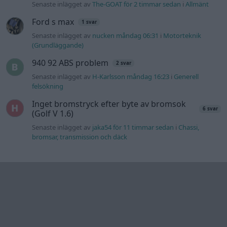
om användning
av cookies
Övrig
information
Övrigt
Tips och
förslag
Felanmälan
®
GARAGET
v13.2 Copyright © 2001-2026 Garaget Media AB