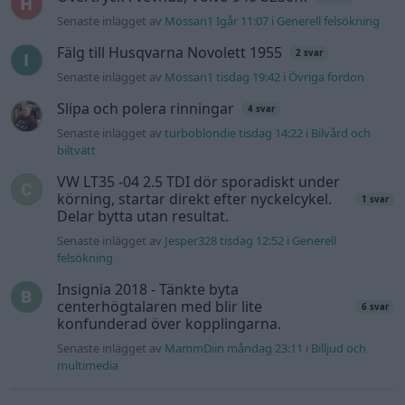
Senaste inlägget av
Xebers76 Igår 20:48
i
Projekt
Antikrundan på 4 hjul! Ford Model T 1923
68 svar
Senaste inlägget av
Xebers76 Igår 20:38
i
Projekt
Manta b som ska räddas (kaross eller
120 svar
delar sökes)
Senaste inlägget av
Tyfors Igår 17:48
i
Projekt
Camaro som bruksbil?!
56 svar
Senaste inlägget av
Ev_volvo142 Igår 09:02
i
Projekt
Volvo 740 GLT Långtids Projekt
46 svar
Senaste inlägget av
RubenRutegard tisdag 19:47
i
Projekt
Volvo 142 Elkonvertering Elbil
848 svar
Senaste inlägget av
Ev_volvo142 måndag 19:16
i
Projekt
Nyaste forumtrådarna
Passat -13 2.0tdi DSG Växellåda bråkar
10 svar