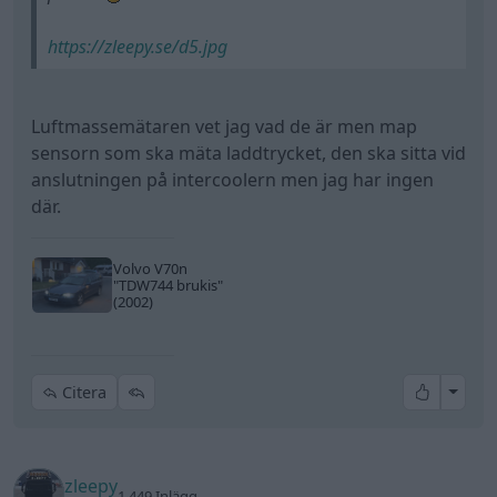
https://zleepy.se/d5.jpg
Luftmassemätaren vet jag vad de är men map
sensorn som ska mäta laddtrycket, den ska sitta vid
anslutningen på intercoolern men jag har ingen
där.
Volvo V70n
"TDW744 brukis"
(2002)
All re
Citera
zleepy
1 449 Inlägg