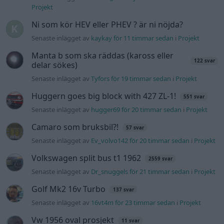
Projekt
Ni som kör HEV eller PHEV ? är ni nöjda?
Senaste inlägget av
kaykay för 11 timmar sedan
i
Projekt
Manta b som ska räddas (kaross eller
122 svar
delar sökes)
Senaste inlägget av
Tyfors för 19 timmar sedan
i
Projekt
Huggern goes big block with 427 ZL-1!
551 svar
Senaste inlägget av
hugger69 för 20 timmar sedan
i
Projekt
Camaro som bruksbil?!
57 svar
Senaste inlägget av
Ev_volvo142 för 20 timmar sedan
i
Projekt
Volkswagen split bus t1 1962
2559 svar
Senaste inlägget av
Dr_snuggels för 21 timmar sedan
i
Projekt
Golf Mk2 16v Turbo
137 svar
Senaste inlägget av
16vt4m för 23 timmar sedan
i
Projekt
Vw 1956 oval prosjekt
11 svar