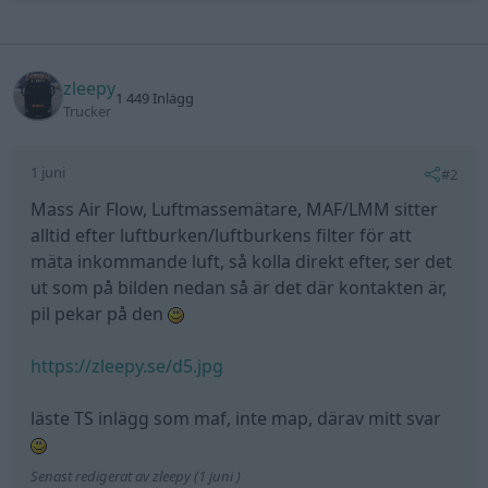
zleepy
1 449 Inlägg
Trucker
1 juni
#2
Mass Air Flow, Luftmassemätare, MAF/LMM sitter
alltid efter luftburken/luftburkens filter för att
mäta inkommande luft, så kolla direkt efter, ser det
ut som på bilden nedan så är det där kontakten är,
pil pekar på den
https://zleepy.se/d5.jpg
läste TS inlägg som maf, inte map, därav mitt svar
Senast redigerat av zleepy (1 juni )