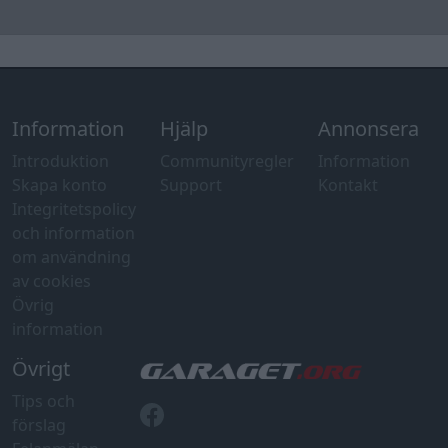
av cookies
Övrig
information
Övrigt
Tips och
förslag
Felanmälan
®
GARAGET
v13.2 Copyright © 2001-2026 Garaget Media AB