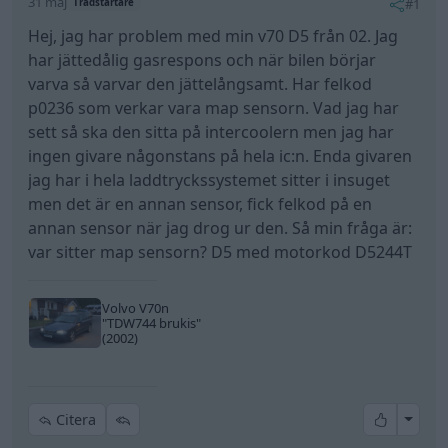
31 maj
#1
Trådstartare
Hej, jag har problem med min v70 D5 från 02. Jag
har jättedålig gasrespons och när bilen börjar
varva så varvar den jättelångsamt. Har felkod
p0236 som verkar vara map sensorn. Vad jag har
sett så ska den sitta på intercoolern men jag har
ingen givare någonstans på hela ic:n. Enda givaren
jag har i hela laddtryckssystemet sitter i insuget
men det är en annan sensor, fick felkod på en
annan sensor när jag drog ur den. Så min fråga är:
var sitter map sensorn? D5 med motorkod D5244T
Volvo V70n
"TDW744 brukis"
(2002)
All re
Citera