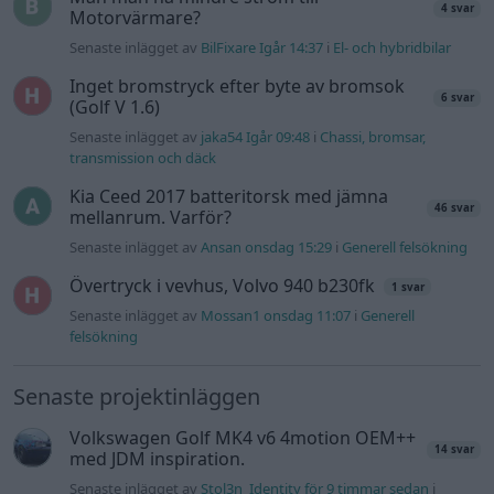
4 svar
Motorvärmare?
Senaste inlägget av
BilFixare Igår 14:37
i
El- och hybridbilar
Inget bromstryck efter byte av bromsok
6 svar
(Golf V 1.6)
Senaste inlägget av
jaka54 Igår 09:48
i
Chassi, bromsar,
transmission och däck
Kia Ceed 2017 batteritorsk med jämna
46 svar
mellanrum. Varför?
Senaste inlägget av
Ansan onsdag 15:29
i
Generell felsökning
Övertryck i vevhus, Volvo 940 b230fk
1 svar
Senaste inlägget av
Mossan1 onsdag 11:07
i
Generell
felsökning
Senaste projektinläggen
Volkswagen Golf MK4 v6 4motion OEM++
14 svar
med JDM inspiration.
Senaste inlägget av
Stol3n_Identity för 9 timmar sedan
i