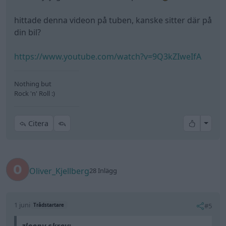
hittade denna videon på tuben, kanske sitter där på
din bil?
https://www.youtube.com/watch?v=9Q3kZIweIfA
Nothing but
Rock 'n' Roll :)
All re
Citera
Oliver_Kjellberg
28 Inlägg
1 juni
#5
Trådstartare
zleepy skrev: