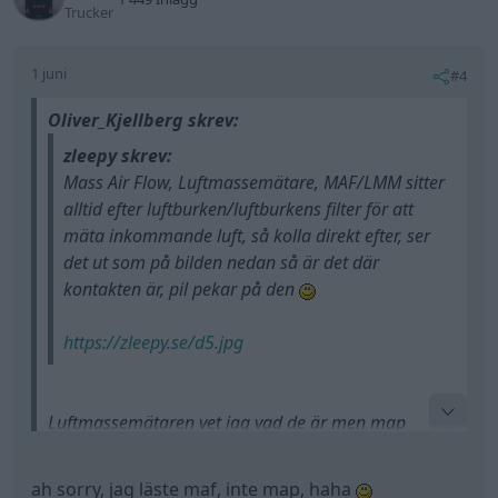
Trucker
1 juni
#4
Oliver_Kjellberg skrev:
zleepy skrev:
Mass Air Flow, Luftmassemätare, MAF/LMM sitter
alltid efter luftburken/luftburkens filter för att
mäta inkommande luft, så kolla direkt efter, ser
det ut som på bilden nedan så är det där
kontakten är, pil pekar på den
https://zleepy.se/d5.jpg
Luftmassemätaren vet jag vad de är men map
sensorn som ska mäta laddtrycket, den ska sitta vid
anslutningen på intercoolern men jag har ingen där.
ah sorry, jag läste maf, inte map, haha