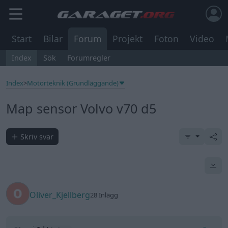
Start
Bilar
Forum
Projekt
Foton
Video
Index
Sök
Forumregler
Index
>
Motorteknik (Grundläggande)
Map sensor Volvo v70 d5
Skriv svar
Oliver_Kjellberg
28 Inlägg