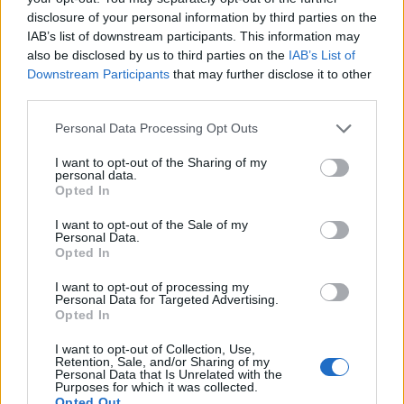
disclosure of your personal information by third parties on the
https://www.youtube.com/watch?v=9Q3kZIweIfA
Volvo V70n
IAB’s list of downstream participants. This information may
"TDW744 brukis"
also be disclosed by us to third parties on the
IAB’s List of
(2002)
Downstream Participants
that may further disclose it to other
third parties.
Personal Data Processing Opt Outs
All re
Citera
I want to opt-out of the Sharing of my
personal data.
Opted In
I want to opt-out of the Sale of my
Personal Data.
Skriv svar
Opted In
I want to opt-out of processing my
Personal Data for Targeted Advertising.
Opted In
Senaste foruminläggen
I want to opt-out of Collection, Use,
Retention, Sale, and/or Sharing of my
Personal Data that Is Unrelated with the
Detta köpte jag nyss-tråden
Purposes for which it was collected.
9735 svar
Opted Out