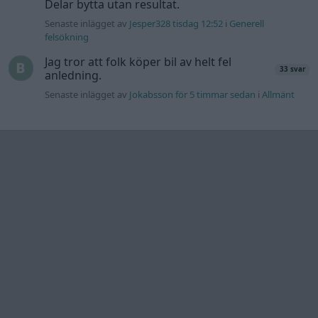
Delar bytta utan resultat.
Senaste inlägget av
Jesper328 tisdag 12:52
i
Generell
felsökning
Jag tror att folk köper bil av helt fel
33 svar
anledning.
Senaste inlägget av
Jokabsson för 5 timmar sedan
i
Allmänt
Information
Hjälp
Annonsera
Introduktion
Communityregler
Information
Skapa konto
Support
Kontakt
Integritetspolicy
och information
om användning