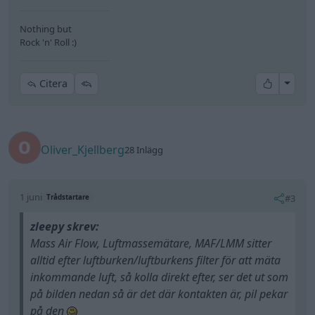
Nothing but
Rock 'n' Roll :)
All re
Citera
Oliver_Kjellberg
28 Inlägg
1 juni
#3
Trådstartare
zleepy skrev:
Mass Air Flow, Luftmassemätare, MAF/LMM sitter
alltid efter luftburken/luftburkens filter för att mäta
inkommande luft, så kolla direkt efter, ser det ut som
på bilden nedan så är det där kontakten är, pil pekar
på den