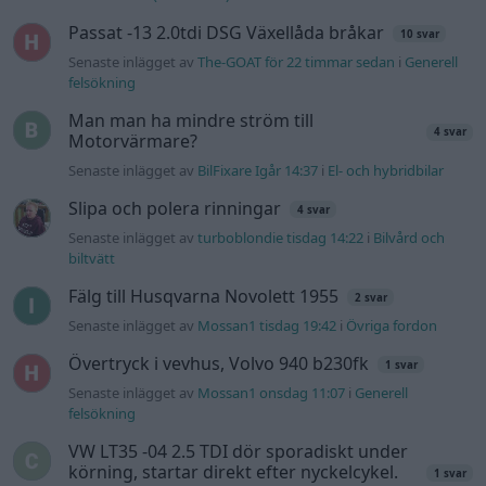
Passat -13 2.0tdi DSG Växellåda bråkar
10 svar
Senaste inlägget av
The-GOAT för 22 timmar sedan
i
Generell
felsökning
Man man ha mindre ström till
4 svar
Motorvärmare?
Senaste inlägget av
BilFixare Igår 14:37
i
El- och hybridbilar
Slipa och polera rinningar
4 svar
Senaste inlägget av
turboblondie tisdag 14:22
i
Bilvård och
biltvätt
Fälg till Husqvarna Novolett 1955
2 svar
Senaste inlägget av
Mossan1 tisdag 19:42
i
Övriga fordon
Övertryck i vevhus, Volvo 940 b230fk
1 svar
Senaste inlägget av
Mossan1 onsdag 11:07
i
Generell
felsökning
VW LT35 -04 2.5 TDI dör sporadiskt under
körning, startar direkt efter nyckelcykel.
1 svar