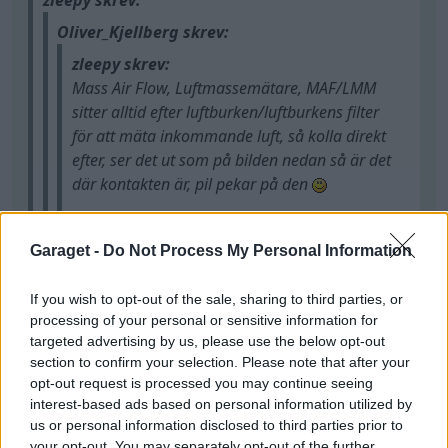
Oliver_Kjellberg skrev:
zleepy skrev:
Mass Air Flow, Luftmassemätare, MAF/LMM
sitter alltid efter luftburken/luftburkens filter
för att mäta inkommande luft, så kolla direkt
efter, ser det ut som på bilden nedan så är det
där kontakten är, pil pekar på den
https://zleepy.se/d5.jpg
Garaget -
Do Not Process My Personal Information
If you wish to opt-out of the sale, sharing to third parties, or
Luftmassemätaren vet jag vad de är men map
processing of your personal or sensitive information for
sensorn som ska mäta laddtrycket, den ska sitta
Där trodde jag också att den skulle sitta, men nej,
targeted advertising by us, please use the below opt-out
vid anslutningen på intercoolern men jag har
de gör den inte. Trots att jag har samma motor
ah sorry, jag läste maf, inte map, haha
section to confirm your selection. Please note that after your
ingen där.
som på videon. Fick dock en del nya el-relaterade
opt-out request is processed you may continue seeing
problem med bilen idag så detta får vänta tills bilen
interest-based ads based on personal information utilized by
hittade denna videon på tuben, kanske sitter där på
us or personal information disclosed to third parties prior to
är körbar igen.
din bil?
your opt-out. You may separately opt-out of the further