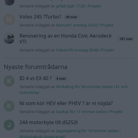
Senaste inlägget av
jarleb Igår 17:26
i
Projekt
Volvo 245 ?Turbo?
40 svar
Senaste inlägget av
Marurb1 onsdag 23:42
i
Projekt
Renovering av en Honda Civic Aerodeck
181 svar
VTi
Senaste inlägget av
Xebers76 onsdag 20:48
i
Projekt
Nyaste forumtrådarna
ID 4 vs EX 40 ?
4 svar
Senaste inlägget av
MickeEng för 56 minuter sedan
i
El- och
hybridbilar
Ni som kör HEV eller PHEV ? är ni nöjda?
Senaste inlägget av
kaykay för 11 timmar sedan
i
Projekt
244 motorbyte till d5252t
Senaste inlägget av
Jeppegaming för 18 timmar sedan
i
Motorteknik (Avancerad)