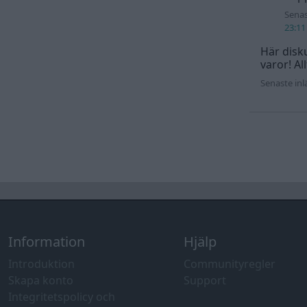
Senas
23:11
Här disku
varor! Al
Senaste in
Information
Hjälp
Introduktion
Communityregler
Skapa konto
Support
Integritetspolicy och