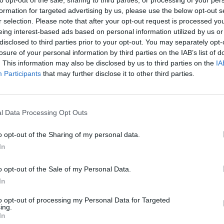
to opt-out of the sale, sharing to third parties, or processing of your per
formation for targeted advertising by us, please use the below opt-out s
T_urbo
r selection. Please note that after your opt-out request is processed y
eing interest-based ads based on personal information utilized by us or
disclosed to third parties prior to your opt-out. You may separately opt-
losure of your personal information by third parties on the IAB’s list of
. This information may also be disclosed by us to third parties on the
IA
vevve
Participants
that may further disclose it to other third parties.
l Data Processing Opt Outs
o opt-out of the Sharing of my personal data.
In
o opt-out of the Sale of my Personal Data.
e foruminläggen
Senaste projekti
In
tror att folk köper bil
Volkswagen Golf M
23 svar
to opt-out of processing my Personal Data for Targeted
elt fel anledning.
4motion OEM++ me
ing.
inspiration.
In
te inlägget av
granadadr för 3