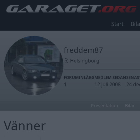
Start
Bila
freddem87
Helsingborg
FORUMINLÄGG
MEDLEM SEDAN
SENAS
1
12 juli 2008
24 de
Presentation
Bilar
Vänner