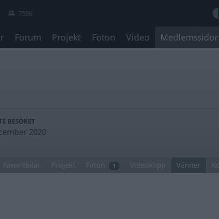
7556
r
Forum
Projekt
Foton
Video
Medlemssidor
TE BESÖKET
cember 2020
Favoritbilar
Projekt
Foton
Videoklipp
Vänner
K
1