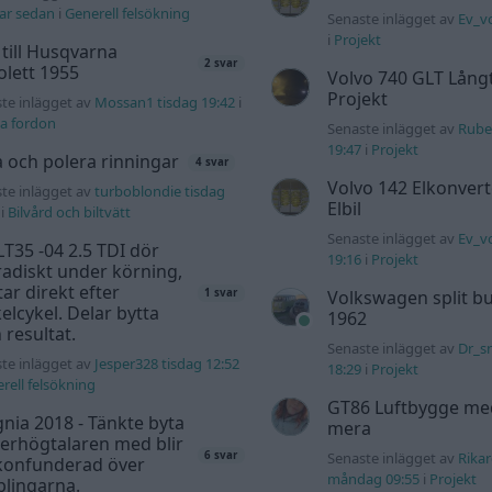
ar sedan
i
Generell felsökning
Senaste inlägget av
Ev_vo
i
Projekt
 till Husqvarna
2 svar
lett 1955
Volvo 740 GLT Lång
Projekt
te inlägget av
Mossan1 tisdag 19:42
i
a fordon
Senaste inlägget av
Rube
19:47
i
Projekt
a och polera rinningar
4 svar
Volvo 142 Elkonvert
te inlägget av
turboblondie tisdag
Elbil
i
Bilvård och biltvätt
Senaste inlägget av
Ev_v
T35 -04 2.5 TDI dör
19:16
i
Projekt
adiskt under körning,
tar direkt efter
Volkswagen split bu
1 svar
elcykel. Delar bytta
1962
 resultat.
Senaste inlägget av
Dr_s
te inlägget av
Jesper328 tisdag 12:52
18:29
i
Projekt
rell felsökning
GT86 Luftbygge me
gnia 2018 - Tänkte byta
mera
erhögtalaren med blir
6 svar
Senaste inlägget av
Rika
 konfunderad över
måndag 09:55
i
Projekt
lingarna.