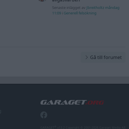
Senaste inlägget av
Jbreitholtz måndag
11:09
i
Generell felsökning
Gå till forumet
g
®
GARAGET
v13.2 Copyright © 2001-2026 Garaget Media AB