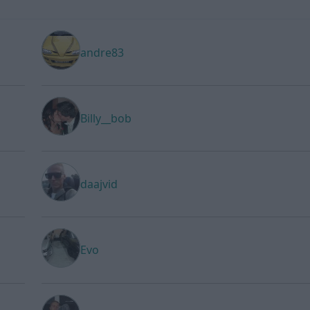
andre83
Billy__bob
daajvid
Evo