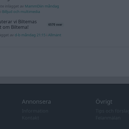
te inlägget av
MammDiin måndag
i
Billjud och multimedia
terar vi Biltemas
6570 svar
lt om Biltema!
lägget av
d-b måndag 21:15
i
Allmänt
Annonsera
Övrigt
Information
Tips och försla
Kontakt
Felanmälan