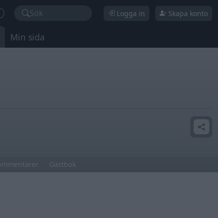
Sök
Logga in
Skapa konto
Min sida
ommentarer
Gästbok