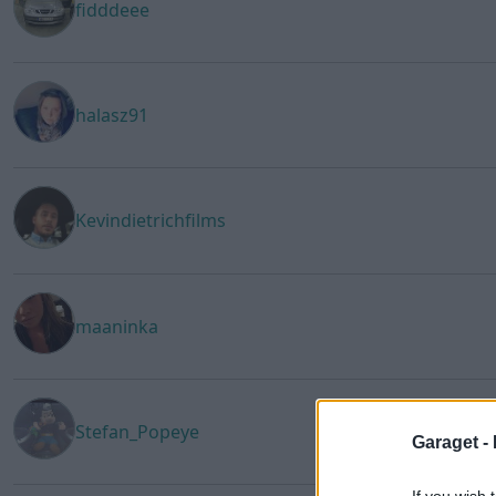
fidddeee
halasz91
Kevindietrichfilms
maaninka
Stefan_Popeye
Garaget -