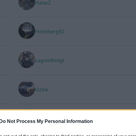
HalasZ
Holmberg92
LagomRoligt
Ozzie
super-Mike
Do Not Process My Personal Information