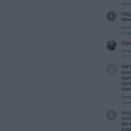
timm
Fälg
Novo
Senas
Övrig
Slip
Senas
14:22
VW L
spor
star
nyck
utan
Senas
i
Gene
Insi
cent
lite
kopp