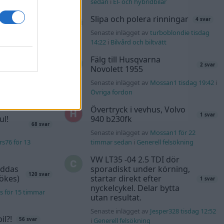
n_Identity för 1
sedan
i
El- och hybridbilar
Slipa och polera rinningar
4 svar
40 svar
Senaste inlägget av
turboblondie tisdag
rb1 för 10 timmar
14:22
i
Bilvård och biltvätt
Fälg till Husqvarna
2 svar
Honda
Novolett 1955
181 svar
Senaste inlägget av
Mossan1 tisdag 19:42
i
s76 för 12
Övriga fordon
Övertryck i vevhus, Volvo
1 svar
ul!
940 b230fk
68 svar
Senaste inlägget av
Mossan1 för 22
s76 för 13
timmar sedan
i
Generell felsökning
VW LT35 -04 2.5 TDI dör
äddas
sporadiskt under körning,
120 svar
sökes)
startar direkt efter
1 svar
nyckelcykel. Delar bytta
s för 15 timmar
utan resultat.
Senaste inlägget av
Jesper328 tisdag 12:52
l?!
i
Generell felsökning
56 svar