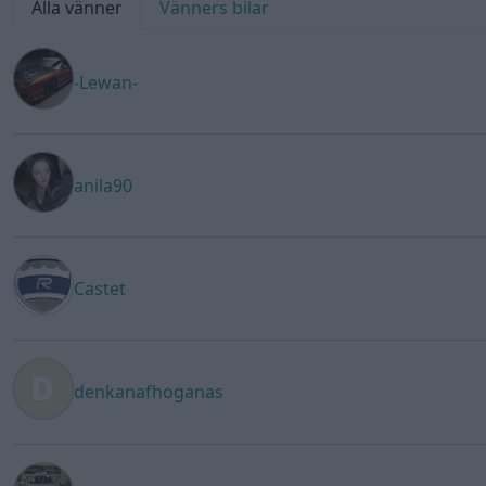
Alla vänner
Vänners bilar
-Lewan-
anila90
Castet
denkanafhoganas