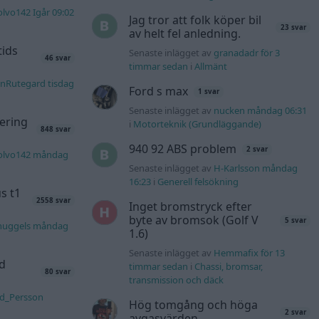
lvo142 Igår 09:02
Jag tror att folk köper bil
23 svar
av helt fel anledning.
tids
Senaste inlägget av
granadadr för 3
46 svar
timmar sedan
i
Allmänt
nRutegard tisdag
Ford s max
1 svar
Senaste inlägget av
nucken måndag 06:31
ering
i
Motorteknik (Grundläggande)
848 svar
940 92 ABS problem
2 svar
olvo142 måndag
Senaste inlägget av
H-Karlsson måndag
16:23
i
Generell felsökning
s t1
2558 svar
Inget bromstryck efter
byte av bromsok (Golf V
5 svar
nuggels måndag
1.6)
Senaste inlägget av
Hemmafix för 13
d
timmar sedan
i
Chassi, bromsar,
80 svar
transmission och däck
rd_Persson
Hög tomgång och höga
2 svar
avgasvärden