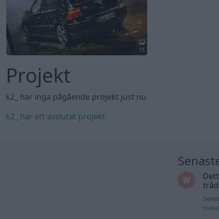
13
Projekt
k2_ har inga pågående projekt just nu
k2_ har ett avslutat projekt
Senast
Dett
trå
Senas
minu