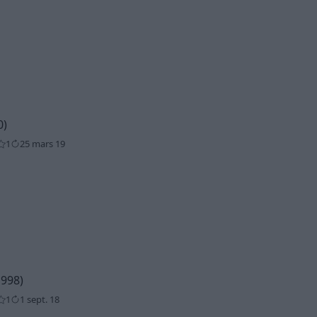
0)
1
25 mars 19
1998)
1
1 sept. 18