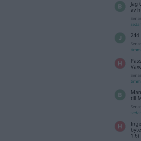
Jag 
av h
Senas
seda
244 
Senas
timm
Pass
Växe
Senas
timm
Man
till
Senas
seda
Inge
byte
1.6)