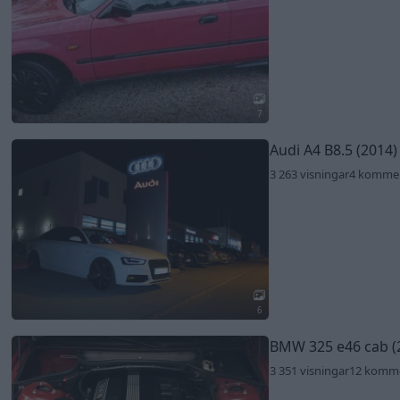
7
Audi A4 B8.5 (2014)
3 263 visningar
4 komme
6
BMW 325 e46 cab (
3 351 visningar
12 komm