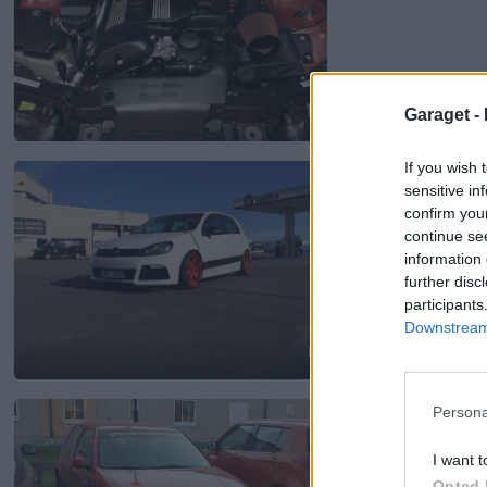
Garaget -
7
If you wish 
Volkswagen Golf mk
sensitive in
8 729 visningar
77 komm
confirm you
continue se
information 
further disc
participants
Downstream 
17
Volkswagen golf m
Persona
4 605 visningar
33 komm
I want t
Opted 