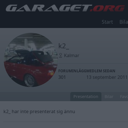
Start
Bila
k2_
Kalmar
FORUMINLÄGG
MEDLEM SEDAN
301
13 september 2011
Presentation
Bilar
Favo
k2_ har inte presenterat sig ännu