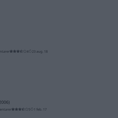
ntarer
4
23 aug. 18
2006)
entarer
5
1 feb. 17