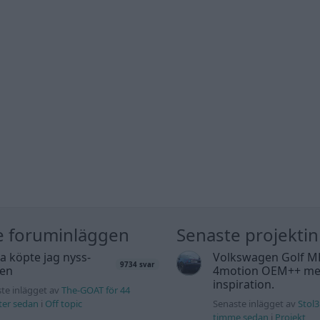
e foruminläggen
Senaste projekti
a köpte jag nyss-
Volkswagen Golf M
9734 svar
den
4motion OEM++ me
inspiration.
te inlägget av
The-GOAT för 44
ter sedan
i
Off topic
Senaste inlägget av
Stol3
timme sedan
i
Projekt