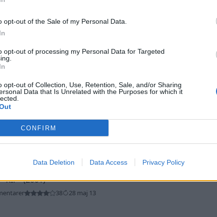
o opt-out of the Sale of my Personal Data.
In
to opt-out of processing my Personal Data for Targeted
ing.
In
2001)
o opt-out of Collection, Use, Retention, Sale, and/or Sharing
entarer
12
7 dec. 13
ersonal Data that Is Unrelated with the Purposes for which it
lected.
Out
CONFIRM
Data Deletion
Data Access
Privacy Policy
V
"RIP"
(2001)
mentarer
38
28 maj 13