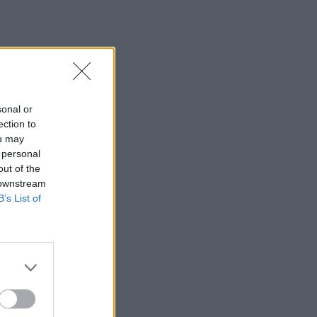
sonal or
ection to
ou may
 personal
out of the
 downstream
B’s List of