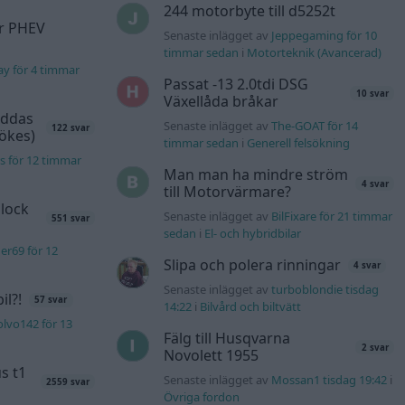
244 motorbyte till d5252t
er PHEV
Senaste inlägget av
Jeppegaming för 10
timmar sedan
i
Motorteknik (Avancerad)
ay för 4 timmar
Passat -13 2.0tdi DSG
10 svar
Växellåda bråkar
äddas
Senaste inlägget av
The-GOAT för 14
122 svar
sökes)
timmar sedan
i
Generell felsökning
s för 12 timmar
Man man ha mindre ström
4 svar
till Motorvärmare?
lock
Senaste inlägget av
BilFixare för 21 timmar
551 svar
sedan
i
El- och hybridbilar
er69 för 12
Slipa och polera rinningar
4 svar
Senaste inlägget av
turboblondie tisdag
l?!
57 svar
14:22
i
Bilvård och biltvätt
lvo142 för 13
Fälg till Husqvarna
2 svar
Novolett 1955
s t1
Senaste inlägget av
Mossan1 tisdag 19:42
i
2559 svar
Övriga fordon