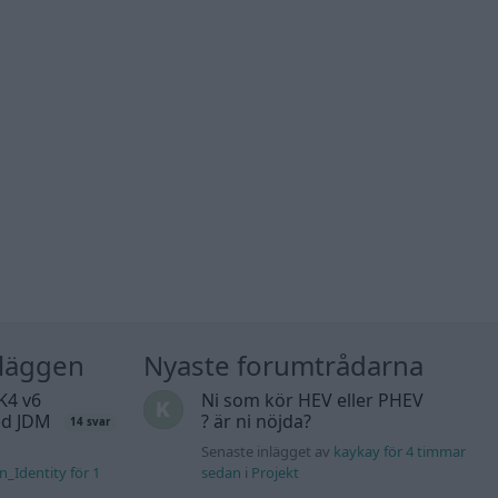
nläggen
Nyaste forumtrådarna
K4 v6
Ni som kör HEV eller PHEV
d JDM
? är ni nöjda?
14 svar
Senaste inlägget av
kaykay för 4 timmar
n_Identity för 1
sedan
i
Projekt