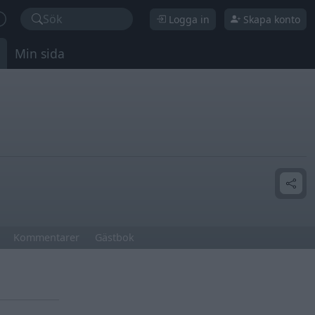
Sök
Logga in
Skapa konto
Min sida
Kommentarer
Gästbok