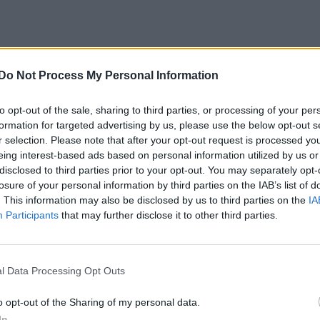
Do Not Process My Personal Information
to opt-out of the sale, sharing to third parties, or processing of your per
6 Tdi (2013)
formation for targeted advertising by us, please use the below opt-out s
entarer
30
29 nov. 15
r selection. Please note that after your opt-out request is processed y
eing interest-based ads based on personal information utilized by us or
disclosed to third parties prior to your opt-out. You may separately opt-
losure of your personal information by third parties on the IAB’s list of
. This information may also be disclosed by us to third parties on the
IA
Participants
that may further disclose it to other third parties.
k4 (1999)
l Data Processing Opt Outs
entarer
6
6 sept. 14
o opt-out of the Sharing of my personal data.
In