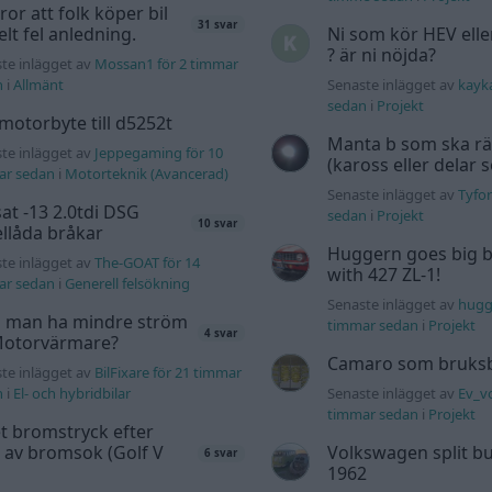
tror att folk köper bil
31 svar
elt fel anledning.
Ni som kör HEV ell
? är ni nöjda?
te inlägget av
Mossan1 för 2 timmar
n
i
Allmänt
Senaste inlägget av
kayk
sedan
i
Projekt
motorbyte till d5252t
Manta b som ska r
te inlägget av
Jeppegaming för 10
(kaross eller delar 
ar sedan
i
Motorteknik (Avancerad)
Senaste inlägget av
Tyfor
at -13 2.0tdi DSG
sedan
i
Projekt
10 svar
llåda bråkar
Huggern goes big b
te inlägget av
The-GOAT för 14
with 427 ZL-1!
ar sedan
i
Generell felsökning
Senaste inlägget av
hugg
 man ha mindre ström
timmar sedan
i
Projekt
4 svar
 Motorvärmare?
Camaro som bruksbi
te inlägget av
BilFixare för 21 timmar
n
i
El- och hybridbilar
Senaste inlägget av
Ev_vo
timmar sedan
i
Projekt
t bromstryck efter
 av bromsok (Golf V
Volkswagen split bu
6 svar
1962