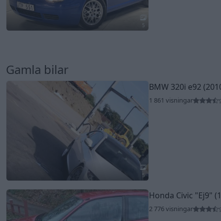
5
Gamla bilar
BMW 320i e92 (201
1 861 visningar
5
Honda Civic
"Ej9"
(
2 776 visningar