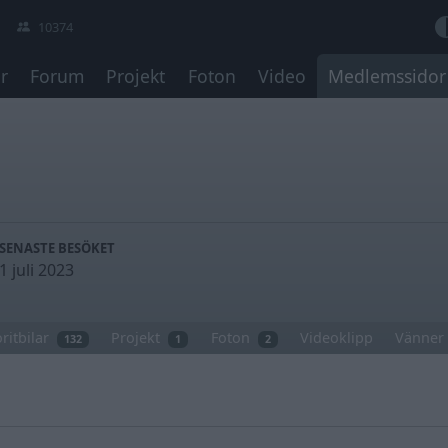
10374
r
Forum
Projekt
Foton
Video
Medlemssidor
SENASTE BESÖKET
1 juli 2023
ritbilar
Projekt
Foton
Videoklipp
Vänner
132
1
2