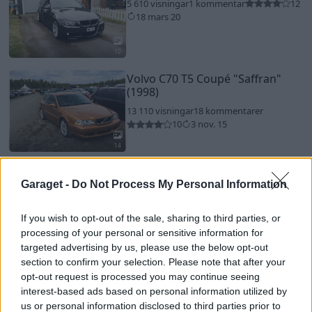
5 610 visningar
1 kommentar
12
18 mars 20
10
Volvo C70 T5 Coupé
"Saffran"
(1998)
13 110 visningar
18 kommentarer
10
3 nov. 15
14
Volvo 850R
"Autotech"
(1996)
Garaget -
Do Not Process My Personal Information
8 232 visningar
57 kommentarer
28
23 mars 14
If you wish to opt-out of the sale, sharing to third parties, or
processing of your personal or sensitive information for
15
targeted advertising by us, please use the below opt-out
section to confirm your selection. Please note that after your
opt-out request is processed you may continue seeing
interest-based ads based on personal information utilized by
us or personal information disclosed to third parties prior to