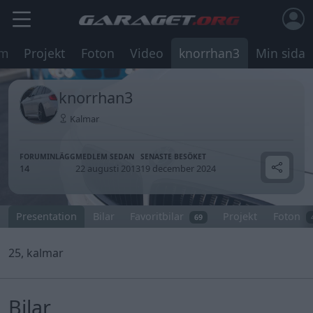
um
Projekt
Foton
Video
knorrhan3
Min sida
knorrhan3
Kalmar
FORUMINLÄGG
MEDLEM SEDAN
SENASTE BESÖKET
14
22 augusti 2013
19 december 2024
Presentation
Bilar
Favoritbilar
Projekt
Foton
69
25, kalmar
Bilar