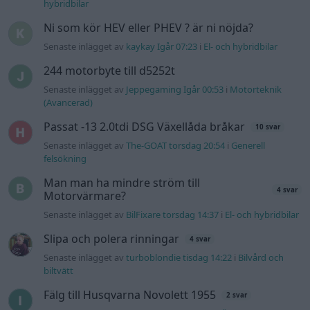
hybridbilar
Ni som kör HEV eller PHEV ? är ni nöjda?
Senaste inlägget av
kaykay Igår 07:23
i
El- och hybridbilar
244 motorbyte till d5252t
Senaste inlägget av
Jeppegaming Igår 00:53
i
Motorteknik
(Avancerad)
Passat -13 2.0tdi DSG Växellåda bråkar
10 svar
Senaste inlägget av
The-GOAT torsdag 20:54
i
Generell
felsökning
Man man ha mindre ström till
4 svar
Motorvärmare?
Senaste inlägget av
BilFixare torsdag 14:37
i
El- och hybridbilar
Slipa och polera rinningar
4 svar
Senaste inlägget av
turboblondie tisdag 14:22
i
Bilvård och
biltvätt
Fälg till Husqvarna Novolett 1955
2 svar