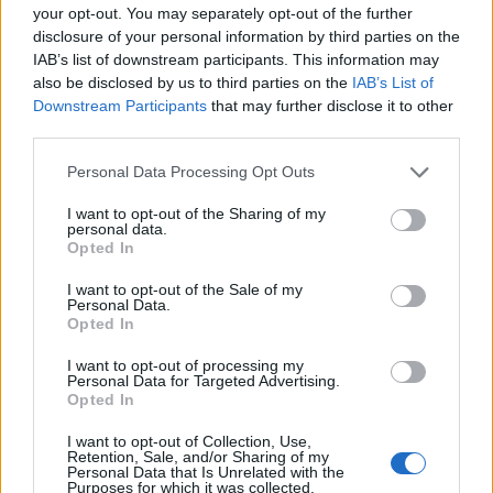
your opt-out. You may separately opt-out of the further
disclosure of your personal information by third parties on the
IAB’s list of downstream participants. This information may
Senaste foruminläggen
also be disclosed by us to third parties on the
IAB’s List of
Jag tror att folk köper bil av helt fel
Downstream Participants
that may further disclose it to other
35 svar
anledning.
third parties.
Senaste inlägget av
Growe för 1 timme sedan
i
Allmänt
Personal Data Processing Opt Outs
Detta köpte jag nyss-tråden
9743 svar
I want to opt-out of the Sharing of my
Senaste inlägget av
Jesper328 för 1 timme sedan
i
Off topic
personal data.
Opted In
Bestyckningsfundering. Zenith INAT 35/40
förgasare
I want to opt-out of the Sale of my
Personal Data.
Senaste inlägget av
Mossan1 för 3 timmar sedan
i
Opted In
Motorteknik (Avancerad)
I want to opt-out of processing my
Volvo 740 med lh2.2 spridare öppnar hela
Personal Data for Targeted Advertising.
2 svar
tiden på tändning.
Opted In
Senaste inlägget av
KlevaRaggarn för 13 timmar sedan
i
I want to opt-out of Collection, Use,
Generell felsökning
Retention, Sale, and/or Sharing of my
Personal Data that Is Unrelated with the
ID 4 vs EX 40 ?
4 svar
Purposes for which it was collected.