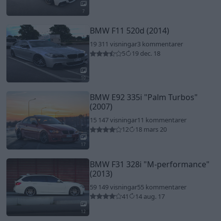
7
BMW F11 520d (2014)
19 311 visningar
3 kommentarer
5
19 dec. 18
10
BMW E92 335i
"Palm Turbos"
(2007)
15 147 visningar
11 kommentarer
12
18 mars 20
17
BMW F31 328i
"M-performance"
(2013)
59 149 visningar
55 kommentarer
41
14 aug. 17
12