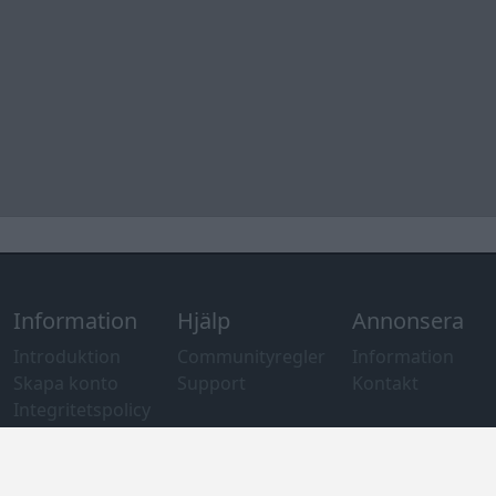
Information
Hjälp
Annonsera
Introduktion
Communityregler
Information
Skapa konto
Support
Kontakt
Integritetspolicy
och information
om användning
av cookies