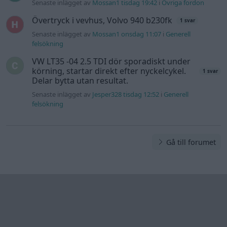
Senaste inlägget av
Mossan1 tisdag 19:42
i
Övriga fordon
Övertryck i vevhus, Volvo 940 b230fk
1 svar
Senaste inlägget av
Mossan1 onsdag 11:07
i
Generell
felsökning
VW LT35 -04 2.5 TDI dör sporadiskt under
körning, startar direkt efter nyckelcykel.
1 svar
Delar bytta utan resultat.
Senaste inlägget av
Jesper328 tisdag 12:52
i
Generell
felsökning
Gå till forumet