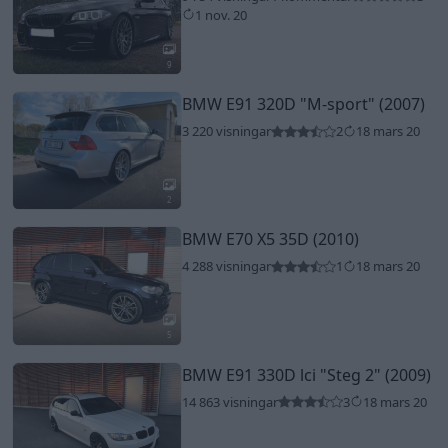
1 nov. 20
9
BMW E91 320D
"M-sport"
(2007)
3 220 visningar
2
18 mars 20
2
BMW E70 X5 35D (2010)
4 288 visningar
1
18 mars 20
5
BMW E91 330D lci
"Steg 2"
(2009)
14 863 visningar
3
18 mars 20