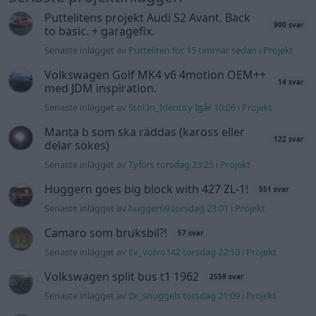
Puttelitens projekt Audi S2 Avant. Back
900 svar
to basic. + garagefix.
Senaste inlägget av
Putteliten för 15 timmar sedan
i
Projekt
Volkswagen Golf MK4 v6 4motion OEM++
14 svar
med JDM inspiration.
Senaste inlägget av
Stol3n_Identity Igår 10:06
i
Projekt
Manta b som ska räddas (kaross eller
122 svar
delar sökes)
Senaste inlägget av
Tyfors torsdag 23:25
i
Projekt
Huggern goes big block with 427 ZL-1!
551 svar
Senaste inlägget av
hugger69 torsdag 23:01
i
Projekt
Camaro som bruksbil?!
57 svar
Senaste inlägget av
Ev_volvo142 torsdag 22:10
i
Projekt
Volkswagen split bus t1 1962
2559 svar
Senaste inlägget av
Dr_snuggels torsdag 21:09
i
Projekt