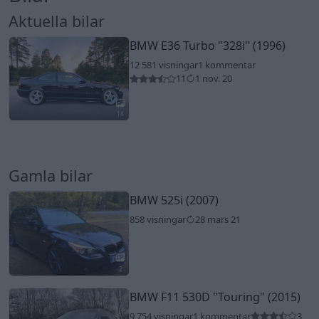
Aktuella bilar
BMW E36 Turbo
"328i"
(1996)
12 581 visningar
1 kommentar
11
1 nov. 20
14
Gamla bilar
BMW 525i (2007)
858 visningar
28 mars 21
2
BMW F11 530D
"Touring"
(2015)
9 754 visningar
1 kommentar
3