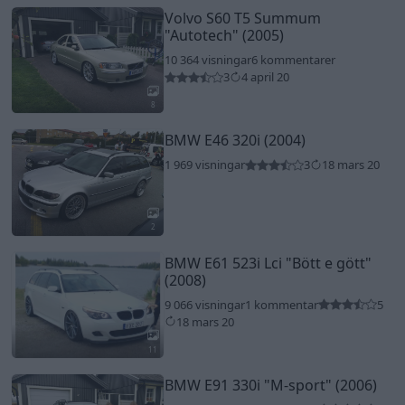
Volvo S60 T5 Summum
"Autotech"
(2005)
10 364 visningar
6 kommentarer
3
4 april 20
8
BMW E46 320i (2004)
1 969 visningar
3
18 mars 20
2
BMW E61 523i Lci
"Bött e gött"
(2008)
9 066 visningar
1 kommentar
5
18 mars 20
11
BMW E91 330i
"M-sport"
(2006)