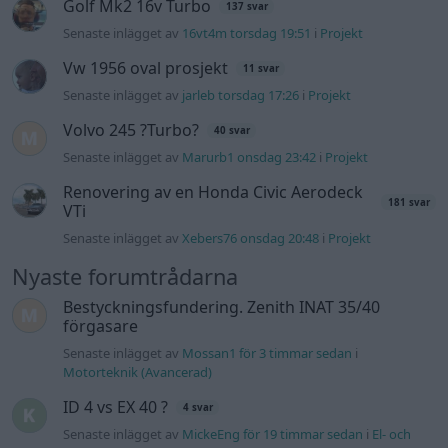
Golf Mk2 16v Turbo
137 svar
Senaste inlägget av
16vt4m torsdag 19:51
i
Projekt
Vw 1956 oval prosjekt
11 svar
Senaste inlägget av
jarleb torsdag 17:26
i
Projekt
Volvo 245 ?Turbo?
40 svar
Senaste inlägget av
Marurb1 onsdag 23:42
i
Projekt
Renovering av en Honda Civic Aerodeck
181 svar
VTi
Senaste inlägget av
Xebers76 onsdag 20:48
i
Projekt
Nyaste forumtrådarna
Bestyckningsfundering. Zenith INAT 35/40
förgasare
Senaste inlägget av
Mossan1 för 3 timmar sedan
i
Motorteknik (Avancerad)
ID 4 vs EX 40 ?
4 svar
Senaste inlägget av
MickeEng för 19 timmar sedan
i
El- och