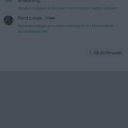
anledning.
Senaste inlägget av
Mossan1 för 6 minuter sedan
i
Allmänt
Ford s max
1 svar
Senaste inlägget av
nucken måndag 06:31
i
Motorteknik
(Grundläggande)
Gå till forumet
Information
Hjälp
Annonsera
Introduktion
Communityregler
Information
Skapa konto
Support
Kontakt