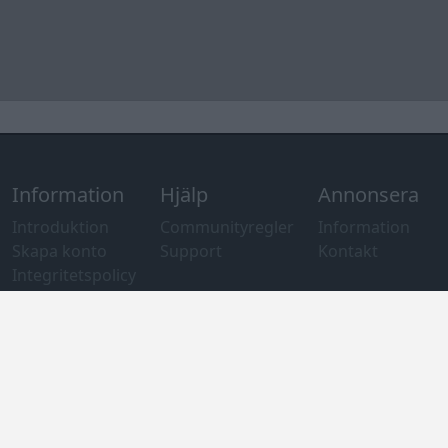
Integritetspolicy
och information
om användning
av cookies
Övrig
information
Övrigt
Tips och
förslag
Felanmälan
®
GARAGET
v13.2 Copyright © 2001-2026 Garaget Media AB