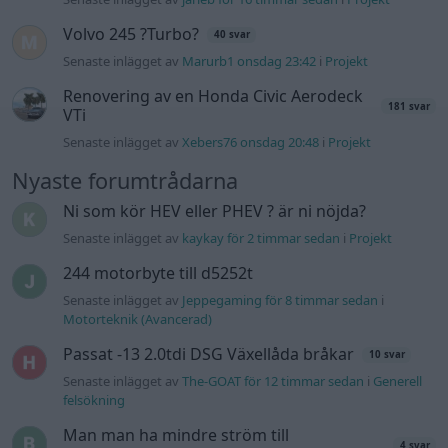
Volvo 245 ?Turbo?
40 svar
Senaste inlägget av
Marurb1 onsdag 23:42
i
Projekt
Renovering av en Honda Civic Aerodeck
181 svar
VTi
Senaste inlägget av
Xebers76 onsdag 20:48
i
Projekt
Nyaste forumtrådarna
Ni som kör HEV eller PHEV ? är ni nöjda?
Senaste inlägget av
kaykay för 2 timmar sedan
i
Projekt
244 motorbyte till d5252t
Senaste inlägget av
Jeppegaming för 8 timmar sedan
i
Motorteknik (Avancerad)
Passat -13 2.0tdi DSG Växellåda bråkar
10 svar
Senaste inlägget av
The-GOAT för 12 timmar sedan
i
Generell
felsökning
Man man ha mindre ström till
4 svar