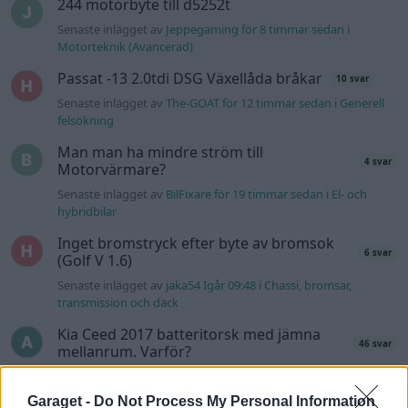
244 motorbyte till d5252t
Senaste inlägget av
Jeppegaming för 8 timmar sedan
i
Motorteknik (Avancerad)
Passat -13 2.0tdi DSG Växellåda bråkar
10 svar
Senaste inlägget av
The-GOAT för 12 timmar sedan
i
Generell
felsökning
Man man ha mindre ström till
4 svar
Motorvärmare?
Senaste inlägget av
BilFixare för 19 timmar sedan
i
El- och
hybridbilar
Inget bromstryck efter byte av bromsok
6 svar
(Golf V 1.6)
Senaste inlägget av
jaka54 Igår 09:48
i
Chassi, bromsar,
transmission och däck
Kia Ceed 2017 batteritorsk med jämna
46 svar
mellanrum. Varför?
Senaste inlägget av
Ansan onsdag 15:29
i
Generell felsökning
Garaget -
Do Not Process My Personal Information