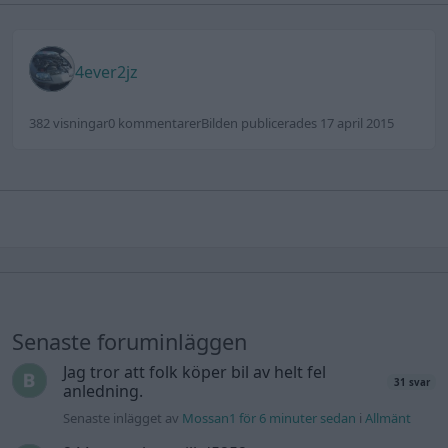
4ever2jz
382 visningar
0 kommentarer
Bilden publicerades 17 april 2015
Senaste foruminläggen
Jag tror att folk köper bil av helt fel
31 svar
anledning.
Senaste inlägget av
Mossan1 för 6 minuter sedan
i
Allmänt