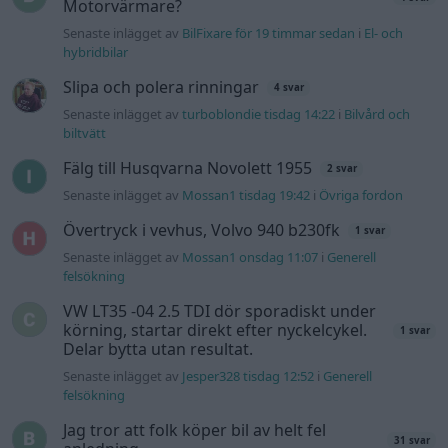
Motorvärmare?
Senaste inlägget av
BilFixare för 19 timmar sedan
i
El- och
hybridbilar
Slipa och polera rinningar
4 svar
Senaste inlägget av
turboblondie tisdag 14:22
i
Bilvård och
biltvätt
Fälg till Husqvarna Novolett 1955
2 svar
Senaste inlägget av
Mossan1 tisdag 19:42
i
Övriga fordon
Övertryck i vevhus, Volvo 940 b230fk
1 svar
Senaste inlägget av
Mossan1 onsdag 11:07
i
Generell
felsökning
VW LT35 -04 2.5 TDI dör sporadiskt under
körning, startar direkt efter nyckelcykel.
1 svar
Delar bytta utan resultat.
Senaste inlägget av
Jesper328 tisdag 12:52
i
Generell
felsökning
Jag tror att folk köper bil av helt fel
31 svar