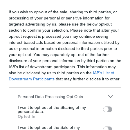
Övertryck i vevhus, Volvo 940 b230fk
1 svar
Senaste inlägget av
Mossan1 onsdag 11:07
i
Generell
If you wish to opt-out of the sale, sharing to third parties, or
felsökning
processing of your personal or sensitive information for
Fälg till Husqvarna Novolett 1955
targeted advertising by us, please use the below opt-out
2 svar
section to confirm your selection. Please note that after your
Senaste inlägget av
Mossan1 tisdag 19:42
i
Övriga fordon
opt-out request is processed you may continue seeing
Slipa och polera rinningar
4 svar
interest-based ads based on personal information utilized by
us or personal information disclosed to third parties prior to
Senaste inlägget av
turboblondie tisdag 14:22
i
Bilvård och
your opt-out. You may separately opt-out of the further
biltvätt
disclosure of your personal information by third parties on the
VW LT35 -04 2.5 TDI dör sporadiskt under
IAB’s list of downstream participants. This information may
körning, startar direkt efter nyckelcykel.
1 svar
also be disclosed by us to third parties on the
IAB’s List of
Delar bytta utan resultat.
Downstream Participants
that may further disclose it to other
Senaste inlägget av
Jesper328 tisdag 12:52
i
Generell
third parties.
felsökning
Personal Data Processing Opt Outs
Senaste projektinläggen
I want to opt-out of the Sharing of my
Volkswagen Golf MK4 v6 4motion OEM++
personal data.
13 svar
med JDM inspiration.
Opted In
Senaste inlägget av
Stol3n_Identity för 1 timme sedan
i
I want to opt-out of the Sale of my
Projekt