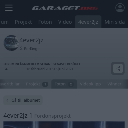
rum
Projekt
Foton
Video
4ever2jz
Min sida
4ever2jz
Borlänge
FORUMINLÄGG
MEDLEM SEDAN
SENASTE BESÖKET
34
16 februari 2015
15 juni 2021
avoritbilar
Projekt
Foton
Videoklipp
Vänner
1
2
Gå till albumet
4ever2jz 1
Fordonsprojekt