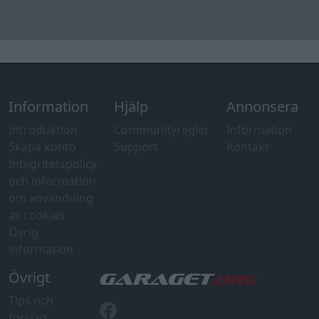
om användning
av cookies
Övrig
information
Övrigt
Tips och
förslag
Felanmälan
®
GARAGET
v13.2 Copyright © 2001-2026 Garaget Media AB