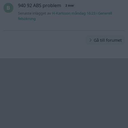
Information
Hjälp
Annonsera
Introduktion
Communityregler
Information
Skapa konto
Support
Kontakt
Integritetspolicy
och information