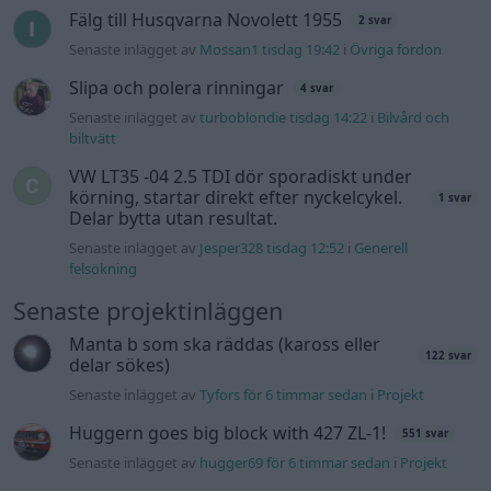
Senaste projektinläggen
Manta b som ska räddas (kaross eller
122 svar
delar sökes)
Senaste inlägget av
Tyfors för 6 timmar sedan
i
Projekt
Huggern goes big block with 427 ZL-1!
551 svar
Senaste inlägget av
hugger69 för 6 timmar sedan
i
Projekt
Camaro som bruksbil?!
57 svar
Senaste inlägget av
Ev_volvo142 för 7 timmar sedan
i
Projekt
Volkswagen split bus t1 1962
2559 svar
Senaste inlägget av
Dr_snuggels för 8 timmar sedan
i
Projekt
Golf Mk2 16v Turbo
137 svar
Senaste inlägget av
16vt4m för 9 timmar sedan
i
Projekt
Vw 1956 oval prosjekt
11 svar
Senaste inlägget av
jarleb för 12 timmar sedan
i
Projekt
Volkswagen Golf MK4 v6 4motion OEM++
12 svar