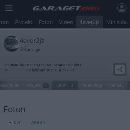
rum
Projekt
Foton
Video
4ever2jz
Min sida
4ever2jz
Borlänge
FORUMINLÄGG
MEDLEM SEDAN
SENASTE BESÖKET
34
16 februari 2015
15 juni 2021
avoritbilar
Projekt
Foton
Videoklipp
Vänner
1
2
Foton
Bilder
Album