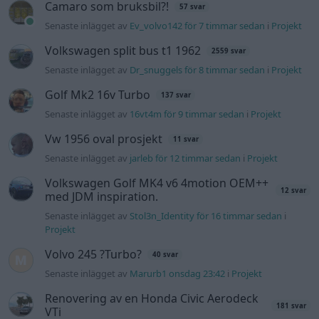
med JDM inspiration.
Senaste inlägget av
Stol3n_Identity för 16 timmar sedan
i
Projekt
Volvo 245 ?Turbo?
40 svar
Senaste inlägget av
Marurb1 onsdag 23:42
i
Projekt
Renovering av en Honda Civic Aerodeck
181 svar
VTi
Senaste inlägget av
Xebers76 onsdag 20:48
i
Projekt
Antikrundan på 4 hjul! Ford Model T 1923
68 svar
Senaste inlägget av
Xebers76 onsdag 20:38
i
Projekt
Nyaste forumtrådarna
244 motorbyte till d5252t
Senaste inlägget av
Jeppegaming för 4 timmar sedan
i
Motorteknik (Avancerad)
Passat -13 2.0tdi DSG Växellåda bråkar
10 svar
Senaste inlägget av
The-GOAT för 8 timmar sedan
i
Generell