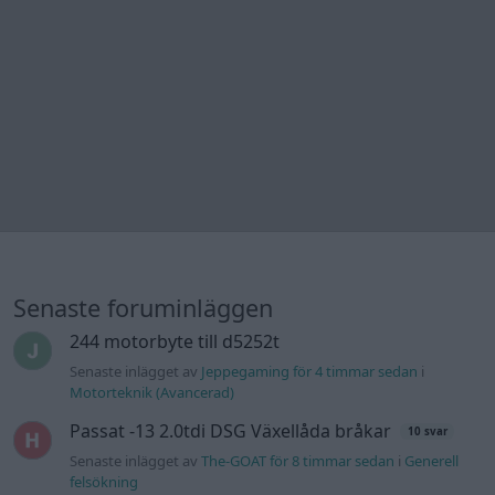
Senaste foruminläggen
244 motorbyte till d5252t
Senaste inlägget av
Jeppegaming för 4 timmar sedan
i
Motorteknik (Avancerad)
Passat -13 2.0tdi DSG Växellåda bråkar
10 svar
Senaste inlägget av
The-GOAT för 8 timmar sedan
i
Generell
felsökning
Jag tror att folk köper bil av helt fel
30 svar
anledning.
Senaste inlägget av
The-GOAT för 11 timmar sedan
i
Allmänt
Man man ha mindre ström till
4 svar
Motorvärmare?
Senaste inlägget av
BilFixare för 15 timmar sedan
i
El- och
hybridbilar
Inget bromstryck efter byte av bromsok
6 svar
(Golf V 1.6)
Senaste inlägget av
jaka54 för 19 timmar sedan
i
Chassi,
bromsar, transmission och däck