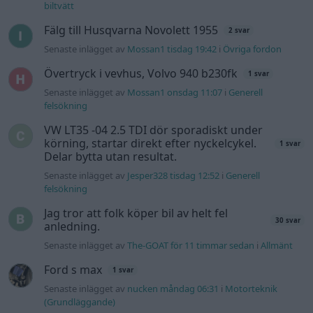
Jag tror att folk köper bil av helt fel
30 svar
anledning.
Senaste inlägget av
The-GOAT för 11 timmar sedan
i
Allmänt
Ford s max
1 svar
Senaste inlägget av
nucken måndag 06:31
i
Motorteknik
(Grundläggande)
940 92 ABS problem
2 svar
Senaste inlägget av
H-Karlsson måndag 16:23
i
Generell
felsökning
Gå till forumet