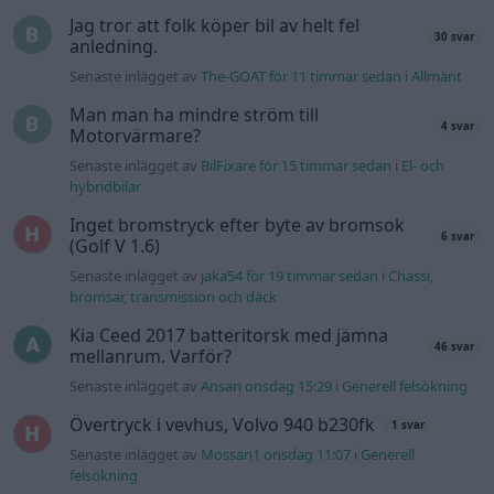
Kia Ceed 2017 batteritorsk med jämna
46 svar
mellanrum. Varför?
Senaste inlägget av
Ansan onsdag 15:29
i
Generell felsökning
Övertryck i vevhus, Volvo 940 b230fk
1 svar
Senaste inlägget av
Mossan1 onsdag 11:07
i
Generell
felsökning
Fälg till Husqvarna Novolett 1955
2 svar
Senaste inlägget av
Mossan1 tisdag 19:42
i
Övriga fordon
Slipa och polera rinningar
4 svar
Senaste inlägget av
turboblondie tisdag 14:22
i
Bilvård och
biltvätt
VW LT35 -04 2.5 TDI dör sporadiskt under
körning, startar direkt efter nyckelcykel.
1 svar
Delar bytta utan resultat.
Senaste inlägget av
Jesper328 tisdag 12:52
i
Generell
felsökning