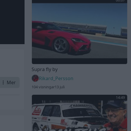
00:07
Supra fly by
Rikard_Persson
Mer
104 visningar
13 juli
14:49