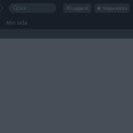
Sök
Logga in
Skapa konto
Min sida