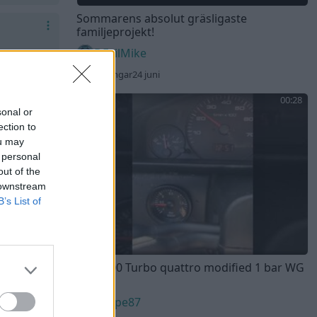
Sommarens absolut gräsligaste
familjeprojekt!
DEvilMike
151 visningar
24 juni
00:28
sonal or
ection to
ou may
 personal
out of the
 downstream
B’s List of
Audi 100 Turbo quattro modified 1 bar WG
spring
Peppe87