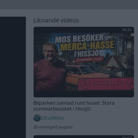
Liknande videos
34:33
Bilparken samlad runt huset: Stora
sommarbesöket i Hissjö!
DEvilMike
28 visningar
5 augusti