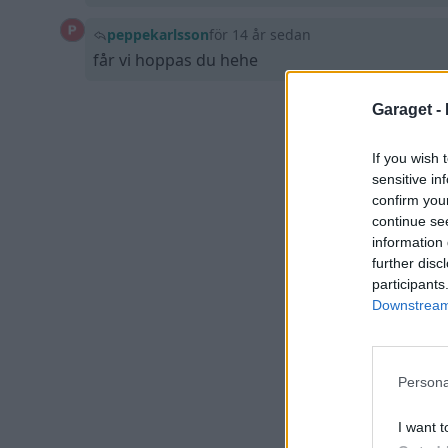
peppekarlsson
för 14 år sedan
får vi hoppas du hehe
Garaget -
If you wish 
sensitive in
confirm you
continue se
information 
further disc
participants
Downstream 
Persona
I want t