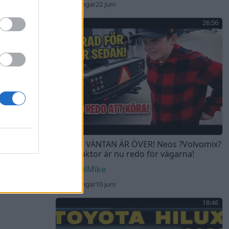
140 visningar
22 juni
26:56
4 ÅR AV VÄNTAN ÄR ÖVER! Neos ?Volvomix?
till A-traktor är nu redo för vägarna!
DEvilMike
173 visningar
10 juni
18:46