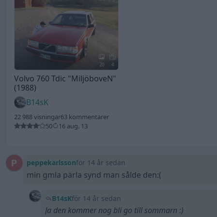
20
4
Volvo 760 Tdic
"MiljöboveN"
(1988)
B14sK
22 988 visningar
63 kommentarer
50
16 aug. 13
peppekarlsson
för 14 år sedan
min gmla pärla synd man sålde den:(
B14sK
för 14 år sedan
Ja den kommer nog bli go till sommarn :)