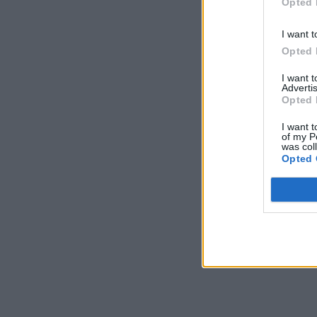
Opted 
I want t
Opted 
I want 
Advertis
Opted 
I want t
of my P
was col
Opted 