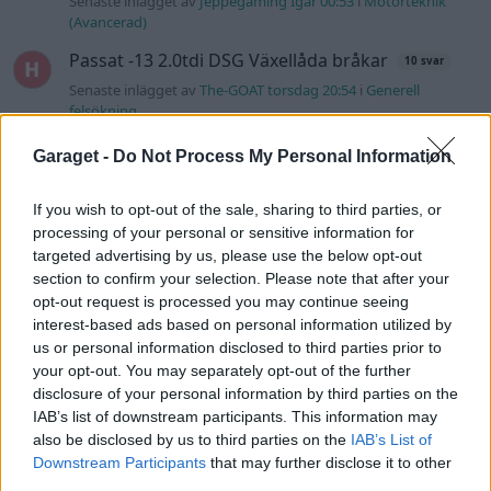
Senaste inlägget av
Jeppegaming Igår 00:53
i
Motorteknik
(Avancerad)
Passat -13 2.0tdi DSG Växellåda bråkar
10 svar
Senaste inlägget av
The-GOAT torsdag 20:54
i
Generell
felsökning
Man man ha mindre ström till
Garaget -
Do Not Process My Personal Information
4 svar
Motorvärmare?
Senaste inlägget av
BilFixare torsdag 14:37
i
El- och hybridbilar
If you wish to opt-out of the sale, sharing to third parties, or
processing of your personal or sensitive information for
Inget bromstryck efter byte av bromsok
6 svar
targeted advertising by us, please use the below opt-out
(Golf V 1.6)
section to confirm your selection. Please note that after your
Senaste inlägget av
jaka54 torsdag 09:48
i
Chassi, bromsar,
opt-out request is processed you may continue seeing
transmission och däck
interest-based ads based on personal information utilized by
Senaste projektinläggen
us or personal information disclosed to third parties prior to
your opt-out. You may separately opt-out of the further
Puttelitens projekt Audi S2 Avant. Back
disclosure of your personal information by third parties on the
900 svar
to basic. + garagefix.
IAB’s list of downstream participants. This information may
Senaste inlägget av
Putteliten för 8 timmar sedan
i
Projekt
also be disclosed by us to third parties on the
IAB’s List of
Downstream Participants
that may further disclose it to other
Volkswagen Golf MK4 v6 4motion OEM++
third parties.
14 svar