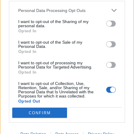
med JDM inspiration.
Senaste inlägget av
Stol3n_Identity för 20 timmar sedan
i
Personal Data Processing Opt Outs
Projekt
I want to opt-out of the Sharing of my
Manta b som ska räddas (kaross eller
personal data.
122 svar
delar sökes)
Opted In
Senaste inlägget av
Tyfors torsdag 23:25
i
Projekt
I want to opt-out of the Sale of my
Personal Data.
Huggern goes big block with 427 ZL-1!
551 svar
Opted In
Senaste inlägget av
hugger69 torsdag 23:01
i
Projekt
I want to opt-out of processing my
Personal Data for Targeted Advertising.
Camaro som bruksbil?!
57 svar
Opted In
Senaste inlägget av
Ev_volvo142 torsdag 22:10
i
Projekt
I want to opt-out of Collection, Use,
Volkswagen split bus t1 1962
2559 svar
Retention, Sale, and/or Sharing of my
Personal Data that Is Unrelated with the
Senaste inlägget av
Dr_snuggels torsdag 21:09
i
Projekt
Purposes for which it was collected.
Opted Out
Golf Mk2 16v Turbo
137 svar
Senaste inlägget av
16vt4m torsdag 19:51
i
Projekt
CONFIRM
Vw 1956 oval prosjekt
11 svar
Senaste inlägget av
jarleb torsdag 17:26
i
Projekt