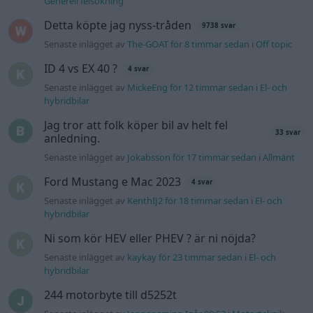
Generell felsökning
Detta köpte jag nyss-tråden
9738 svar
Senaste inlägget av
The-GOAT för 8 timmar sedan
i
Off topic
ID 4 vs EX 40 ?
4 svar
Senaste inlägget av
MickeEng för 12 timmar sedan
i
El- och
hybridbilar
Jag tror att folk köper bil av helt fel
33 svar
anledning.
Senaste inlägget av
Jokabsson för 17 timmar sedan
i
Allmänt
Ford Mustang e Mac 2023
4 svar
Senaste inlägget av
KenthIJ2 för 18 timmar sedan
i
El- och
hybridbilar
Ni som kör HEV eller PHEV ? är ni nöjda?
Senaste inlägget av
kaykay för 23 timmar sedan
i
El- och
hybridbilar
244 motorbyte till d5252t