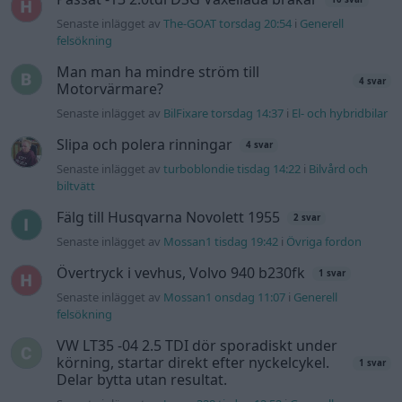
Senaste inlägget av
The-GOAT torsdag 20:54
i
Generell
felsökning
Man man ha mindre ström till
4 svar
Motorvärmare?
Senaste inlägget av
BilFixare torsdag 14:37
i
El- och hybridbilar
Slipa och polera rinningar
4 svar
Senaste inlägget av
turboblondie tisdag 14:22
i
Bilvård och
biltvätt
Fälg till Husqvarna Novolett 1955
2 svar
Senaste inlägget av
Mossan1 tisdag 19:42
i
Övriga fordon
Övertryck i vevhus, Volvo 940 b230fk
1 svar
Senaste inlägget av
Mossan1 onsdag 11:07
i
Generell
felsökning
VW LT35 -04 2.5 TDI dör sporadiskt under
körning, startar direkt efter nyckelcykel.
1 svar
Delar bytta utan resultat.