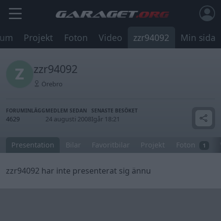
rum
Projekt
Foton
Video
zzr94092
Min sida
zzr94092
Örebro
FORUMINLÄGG
MEDLEM SEDAN
SENASTE BESÖKET
4629
24 augusti 2008
Igår 18:21
Presentation
Bilar
Favoritbilar
Projekt
Foton
1
zzr94092 har inte presenterat sig ännu