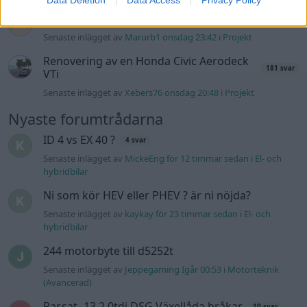
Data Deletion
Data Access
Privacy Policy
Volvo 245 ?Turbo?
40 svar
Senaste inlägget av
Marurb1 onsdag 23:42
i
Projekt
Renovering av en Honda Civic Aerodeck
181 svar
VTi
Senaste inlägget av
Xebers76 onsdag 20:48
i
Projekt
Nyaste forumtrådarna
ID 4 vs EX 40 ?
4 svar
Senaste inlägget av
MickeEng för 12 timmar sedan
i
El- och
hybridbilar
Ni som kör HEV eller PHEV ? är ni nöjda?
Senaste inlägget av
kaykay för 23 timmar sedan
i
El- och
hybridbilar
244 motorbyte till d5252t
Senaste inlägget av
Jeppegaming Igår 00:53
i
Motorteknik
(Avancerad)
Passat -13 2.0tdi DSG Växellåda bråkar
10 svar