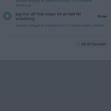
Senaste inlägget av
Jesper328 tisdag 12:52
i
Generell
felsökning
Jag tror att folk köper bil av helt fel
33 svar
anledning.
Senaste inlägget av
Jokabsson för 17 timmar sedan
i
Allmänt
Gå till forumet