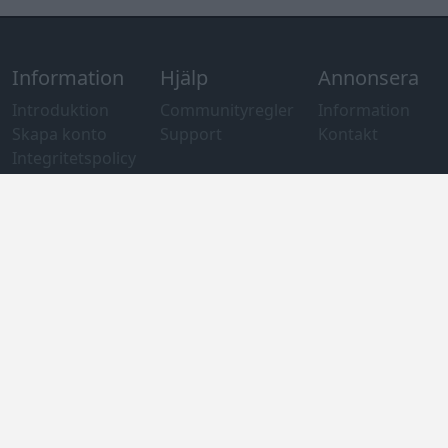
Information
Hjälp
Annonsera
Introduktion
Communityregler
Information
Skapa konto
Support
Kontakt
Integritetspolicy
och information
om användning
av cookies
Övrig
information
Övrigt
Tips och
förslag
Felanmälan
®
GARAGET
v13.2 Copyright © 2001-2026 Garaget Media AB