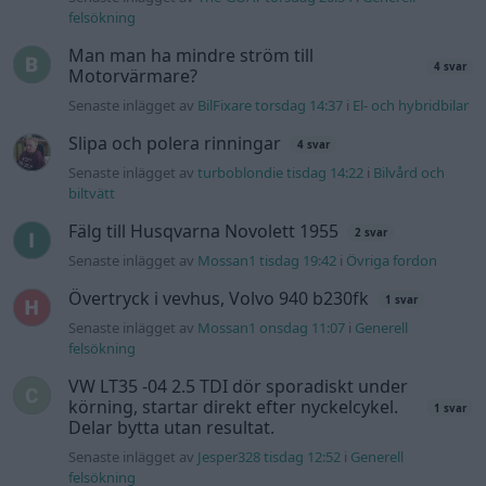
felsökning
Man man ha mindre ström till
4 svar
Motorvärmare?
Senaste inlägget av
BilFixare torsdag 14:37
i
El- och hybridbilar
Slipa och polera rinningar
4 svar
Senaste inlägget av
turboblondie tisdag 14:22
i
Bilvård och
biltvätt
Fälg till Husqvarna Novolett 1955
2 svar
Senaste inlägget av
Mossan1 tisdag 19:42
i
Övriga fordon
Övertryck i vevhus, Volvo 940 b230fk
1 svar
Senaste inlägget av
Mossan1 onsdag 11:07
i
Generell
felsökning
VW LT35 -04 2.5 TDI dör sporadiskt under
körning, startar direkt efter nyckelcykel.
1 svar
Delar bytta utan resultat.
Senaste inlägget av
Jesper328 tisdag 12:52
i
Generell
felsökning