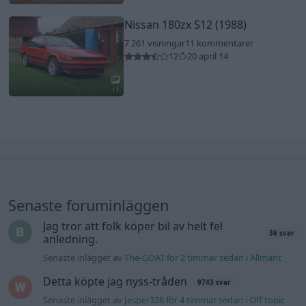
Nissan 180zx S12 (1988)
7 261 visningar
11 kommentarer
12
20 april 14
13
Senaste foruminläggen
Jag tror att folk köper bil av helt fel
36 svar
anledning.
Senaste inlägget av
The-GOAT för 2 timmar sedan
i
Allmänt
Detta köpte jag nyss-tråden
9743 svar
Senaste inlägget av
Jesper328 för 4 timmar sedan
i
Off topic