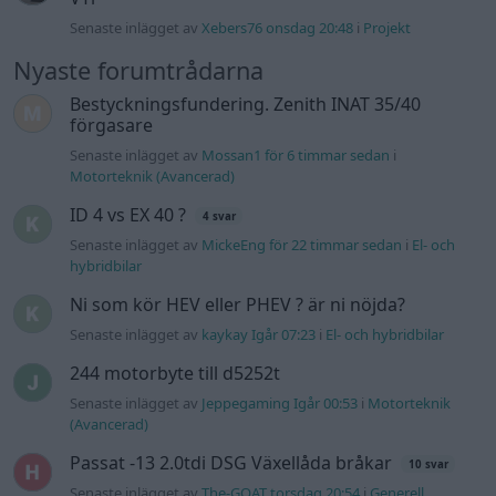
Senaste inlägget av
Xebers76 onsdag 20:48
i
Projekt
Nyaste forumtrådarna
Bestyckningsfundering. Zenith INAT 35/40
förgasare
Senaste inlägget av
Mossan1 för 6 timmar sedan
i
Motorteknik (Avancerad)
ID 4 vs EX 40 ?
4 svar
Senaste inlägget av
MickeEng för 22 timmar sedan
i
El- och
hybridbilar
Ni som kör HEV eller PHEV ? är ni nöjda?
Senaste inlägget av
kaykay Igår 07:23
i
El- och hybridbilar
244 motorbyte till d5252t
Senaste inlägget av
Jeppegaming Igår 00:53
i
Motorteknik
(Avancerad)
Passat -13 2.0tdi DSG Växellåda bråkar
10 svar
Senaste inlägget av
The-GOAT torsdag 20:54
i
Generell