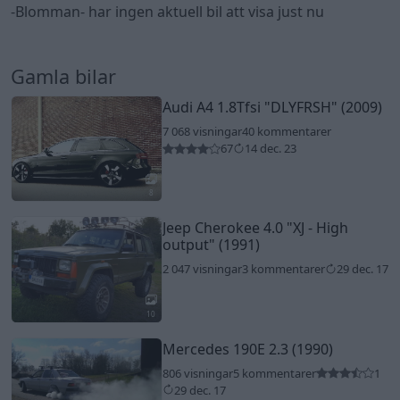
-Blomman- har ingen aktuell bil att visa just nu
Gamla bilar
Audi A4 1.8Tfsi
"DLYFRSH"
(2009)
7 068 visningar
40 kommentarer
67
14 dec. 23
8
Jeep Cherokee 4.0
"XJ - High
output"
(1991)
2 047 visningar
3 kommentarer
29 dec. 17
10
Mercedes 190E 2.3 (1990)
806 visningar
5 kommentarer
1
29 dec. 17