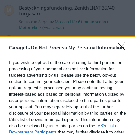
Bestyckningsfundering. Zenith INAT 35/40
förgasare
Senaste inlägget av
Mossan1 för 6 timmar sedan
i
Motorteknik (Avancerad)
Volvo 740 med lh2.2 spridare öppnar hela
2 svar
tiden på tändning.
Garaget -
Do Not Process My Personal Information
Senaste inlägget av
KlevaRaggarn för 16 timmar sedan
i
Generell felsökning
If you wish to opt-out of the sale, sharing to third parties, or
ID 4 vs EX 40 ?
processing of your personal or sensitive information for
4 svar
targeted advertising by us, please use the below opt-out
Senaste inlägget av
MickeEng för 22 timmar sedan
i
El- och
section to confirm your selection. Please note that after your
hybridbilar
opt-out request is processed you may continue seeing
Ford Mustang e Mac 2023
4 svar
interest-based ads based on personal information utilized by
us or personal information disclosed to third parties prior to
Senaste inlägget av
KenthIJ2 Igår 12:37
i
El- och hybridbilar
your opt-out. You may separately opt-out of the further
Ni som kör HEV eller PHEV ? är ni nöjda?
disclosure of your personal information by third parties on the
Senaste inlägget av
kaykay Igår 07:23
i
El- och hybridbilar
IAB’s list of downstream participants. This information may
also be disclosed by us to third parties on the
IAB’s List of
244 motorbyte till d5252t
Downstream Participants
that may further disclose it to other