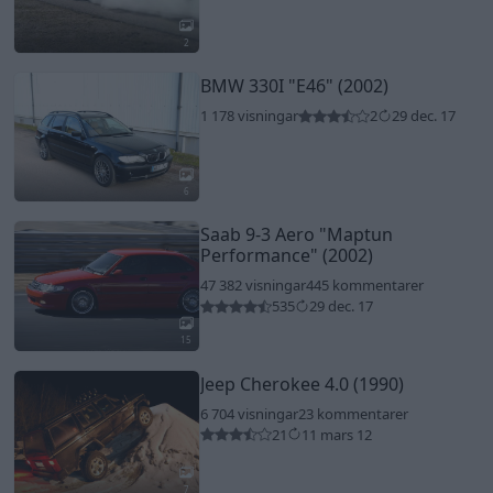
2
BMW 330I
"E46"
(2002)
1 178 visningar
2
29 dec. 17
6
Saab 9-3 Aero
"Maptun
Performance"
(2002)
47 382 visningar
445 kommentarer
535
29 dec. 17
15
Jeep Cherokee 4.0 (1990)
6 704 visningar
23 kommentarer
21
11 mars 12
7