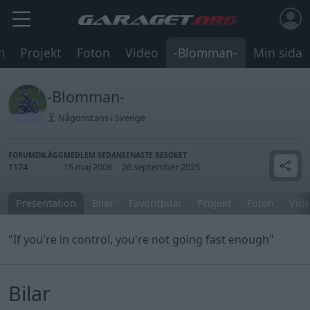
m
Projekt
Foton
Video
-Blomman-
Min sida
-Blomman-
Någonstans i Sverige
FORUMINLÄGG
MEDLEM SEDAN
SENASTE BESÖKET
1174
15 maj 2006
26 september 2025
Presentation
Bilar
Favoritbilar
Projekt
Foton
Vide
"If you're in control, you're not going fast enough"
Bilar