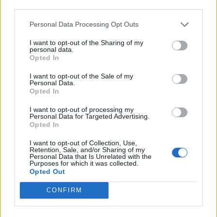
Senaste inlägget av
Jeppegaming Igår 00:53
i
Motorteknik
third parties.
(Avancerad)
Personal Data Processing Opt Outs
Passat -13 2.0tdi DSG Växellåda bråkar
10 svar
I want to opt-out of the Sharing of my
Senaste inlägget av
The-GOAT torsdag 20:54
i
Generell
personal data.
felsökning
Opted In
Man man ha mindre ström till
I want to opt-out of the Sale of my
4 svar
Motorvärmare?
Personal Data.
Opted In
Senaste inlägget av
BilFixare torsdag 14:37
i
El- och hybridbilar
Senaste projektinläggen
I want to opt-out of processing my
Personal Data for Targeted Advertising.
Opted In
Puttelitens projekt Audi S2 Avant. Back
900 svar
to basic. + garagefix.
I want to opt-out of Collection, Use,
Senaste inlägget av
Putteliten för 18 timmar sedan
i
Projekt
Retention, Sale, and/or Sharing of my
Personal Data that Is Unrelated with the
Purposes for which it was collected.
Volkswagen Golf MK4 v6 4motion OEM++
14 svar
Opted Out
med JDM inspiration.
Senaste inlägget av
Stol3n_Identity Igår 10:06
i
Projekt
CONFIRM
Manta b som ska räddas (kaross eller
122 svar
delar sökes)