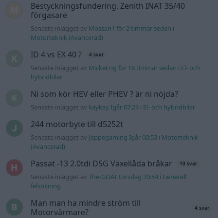
Senaste inlägget av
Jeppegaming Igår 00:53
i
Motorteknik
(Avancerad)
Passat -13 2.0tdi DSG Växellåda bråkar
10 svar
Senaste inlägget av
The-GOAT torsdag 20:54
i
Generell
felsökning
Man man ha mindre ström till
4 svar
Motorvärmare?
Senaste inlägget av
BilFixare torsdag 14:37
i
El- och hybridbilar
Slipa och polera rinningar
4 svar
Senaste inlägget av
turboblondie tisdag 14:22
i
Bilvård och
biltvätt
Fälg till Husqvarna Novolett 1955
2 svar
Senaste inlägget av
Mossan1 tisdag 19:42
i
Övriga fordon
Övertryck i vevhus, Volvo 940 b230fk
1 svar
Senaste inlägget av
Mossan1 onsdag 11:07
i
Generell
felsökning
VW LT35 -04 2.5 TDI dör sporadiskt under