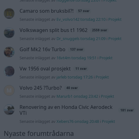
Volvo 245 ?Turbo?
40 svar
Senaste inlägget av
Marurb1 onsdag 23:42
i
Projekt
Renovering av en Honda Civic Aerodeck
181 svar
VTi
Senaste inlägget av
Xebers76 onsdag 20:48
i
Projekt
Nyaste forumtrådarna
Bestyckningsfundering. Zenith INAT 35/40
förgasare
Senaste inlägget av
Mossan1 för 2 timmar sedan
i
Motorteknik (Avancerad)
ID 4 vs EX 40 ?
4 svar
Senaste inlägget av
MickeEng för 18 timmar sedan
i
El- och
hybridbilar
Ni som kör HEV eller PHEV ? är ni nöjda?
Senaste inlägget av
kaykay Igår 07:23
i
El- och hybridbilar
244 motorbyte till d5252t