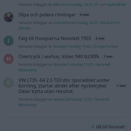
körning, startar direkt efter nyckelcykel.
1 svar
Delar bytta utan resultat.
Senaste inlägget av
Jesper328 tisdag 12:52
i
Generell
felsökning
Gå till forumet
Information
Hjälp
Annonsera
Introduktion
Communityregler
Information
Skapa konto
Support
Kontakt
Integritetspolicy
och information