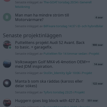
med JDM inspiration.
Senaste inlägget av
Stol3n_Identity Igår 10:06
i
Projekt
Manta b som ska räddas (kaross eller
122 svar
delar sökes)
Senaste inlägget av
Tyfors torsdag 23:25
i
Projekt
Huggern goes big block with 427 ZL-1!
551 svar
Senaste inlägget av
hugger69 torsdag 23:01
i
Projekt
Camaro som bruksbil?!
57 svar
Senaste inlägget av
Ev_volvo142 torsdag 22:10
i
Projekt
Volkswagen split bus t1 1962
2559 svar
Senaste inlägget av
Dr_snuggels torsdag 21:09
i
Projekt
Golf Mk2 16v Turbo
137 svar
Senaste inlägget av
16vt4m torsdag 19:51
i
Projekt
Vw 1956 oval prosjekt
11 svar
Senaste inlägget av
jarleb torsdag 17:26
i
Projekt