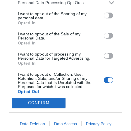
Personal Data Processing Opt Outs
AMG-Mannen
I want to opt-out of the Sharing of my
203 116 visningar
1506 kommentarer
personal data.
1409
18 aug. 14
19
78
Opted In
Chevrolet Camaro Sport Coupé
I want to opt-out of the Sale of my
Convertible
"A Girls dream came
Personal Data.
Opted In
true.."
(1988)
Rumpkullan
I want to opt-out of processing my
Personal Data for Targeted Advertising.
28 728 visningar
439 kommentarer
19
Opted In
214
2 sept. 11
I want to opt-out of Collection, Use,
Retention, Sale, and/or Sharing of my
Personal Data that Is Unrelated with the
Purposes for which it was collected.
Opted Out
CONFIRM
Senaste foruminläggen
Jag tror att folk köper bil av helt fel
35 svar
anledning.
Data Deletion
Data Access
Privacy Policy