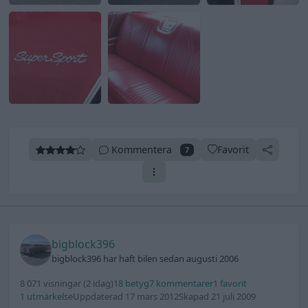
Kommentera
Favorit
7
bigblock396
bigblock396 har haft bilen sedan augusti 2006
8 071 visningar
(2 idag)
18 betyg
7 kommentarer
1 favorit
1 utmärkelse
Uppdaterad 17 mars 2012
Skapad 21 juli 2009