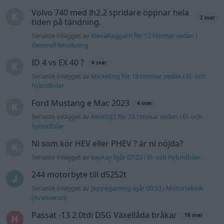
Ni som kör HEV eller PHEV ? är ni nöjda?
Senaste inlägget av
kaykay Igår 07:23
i
El- och hybridbilar
244 motorbyte till d5252t
Senaste inlägget av
Jeppegaming Igår 00:53
i
Motorteknik
(Avancerad)
Passat -13 2.0tdi DSG Växellåda bråkar
10 svar
Senaste inlägget av
The-GOAT torsdag 20:54
i
Generell
felsökning
Man man ha mindre ström till
4 svar
Motorvärmare?
Senaste inlägget av
BilFixare torsdag 14:37
i
El- och hybridbilar
Senaste projektinläggen
Puttelitens projekt Audi S2 Avant. Back
900 svar
to basic. + garagefix.
Senaste inlägget av
Putteliten för 14 timmar sedan
i
Projekt
Volkswagen Golf MK4 v6 4motion OEM++
14 svar