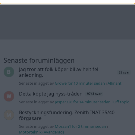
Senaste inlägget av
Growe för 10 minuter sedan
i
Allmänt
Detta köpte jag nyss-tråden
9743 svar
Senaste inlägget av
Jesper328 för 14 minuter sedan
i
Off topic
Bestyckningsfundering. Zenith INAT 35/40
förgasare
Senaste inlägget av
Mossan1 för 2 timmar sedan
i
Motorteknik (Avancerad)
Volvo 740 med lh2.2 spridare öppnar hela
2 svar
tiden på tändning.
Senaste inlägget av
KlevaRaggarn för 12 timmar sedan
i
Generell felsökning
ID 4 vs EX 40 ?
4 svar
Senaste inlägget av
MickeEng för 18 timmar sedan
i
El- och
hybridbilar
Ford Mustang e Mac 2023
4 svar
Senaste inlägget av
KenthIJ2 för 23 timmar sedan
i
El- och
hybridbilar