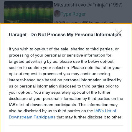
Mitsubishi evo IV
"ninja"
(1997)
Type Roger
49 049 visningar
490 kommentarer
629
22 maj 11
18
Garaget -
Do Not Process My Personal Information
Opel kadett coupe
"Ondskan"
If you wish to opt-out of the sale, sharing to third parties, or
(1975)
processing of your personal or sensitive information for
nickeblom
targeted advertising by us, please use the below opt-out
section to confirm your selection. Please note that after your
87 574 visningar
415 kommentarer
631
14 okt. 15
opt-out request is processed you may continue seeing
20
interest-based ads based on personal information utilized by
BMW 325 E30 (1987)
us or personal information disclosed to third parties prior to
your opt-out. You may separately opt-out of the further
Bmw-robbz
disclosure of your personal information by third parties on the
71 085 visningar
279 kommentarer
IAB’s list of downstream participants. This information may
458
27 nov. 12
also be disclosed by us to third parties on the
IAB’s List of
20
1
Downstream Participants
that may further disclose it to other
third parties.
Mercedes E55 AMG
Supercharged
"V8 AMG"
(2001)