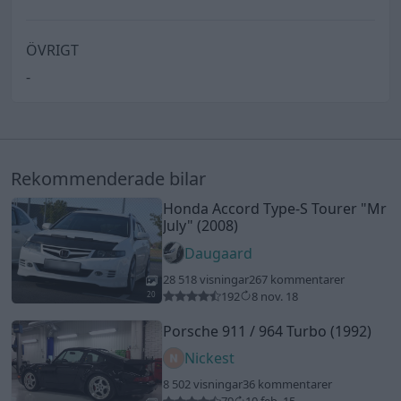
ÖVRIGT
-
Rekommenderade bilar
Honda Accord Type-S Tourer
"Mr
July"
(2008)
Daugaard
28 518 visningar
267 kommentarer
192
8 nov. 18
20
Porsche 911 / 964 Turbo (1992)
Nickest
8 502 visningar
36 kommentarer