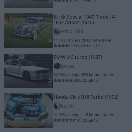
79
10 feb. 15
3
Buick Special 1940 Modell 41
"Rak Åttan"
(1940)
volvo1988
11 464 visningar
29 kommentarer
99
23 mars 11
7
BMW M3 turbo (1987)
jon-as
60 964 visningar
539 kommentarer
593
25 juli 15
20
Honda Civic B18 Turbo (1992)
Kajsis
31 925 visningar
115 kommentarer
314
24 juli 15
15
3