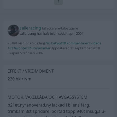
salleracing
billackerare/bilbyggare
salleracing har haft bilen sedan april 2004
75 091 visningar
(6 idag)
796 betyg
418 kommentarer
2 videos
182 favoriter
12 utmärkelser
Uppdaterad 11 september 2018
Skapad 6 februari 2006
EFFEKT / VRIDMOMENT
220 hk / Nm
MOTOR, VÄXELLÅDA OCH AVGASSYSTEM
b21et,nyrenoverad,ny lackad i bilens färg.
trimkam,8st spridare,,portad topp,940t insug,alu-