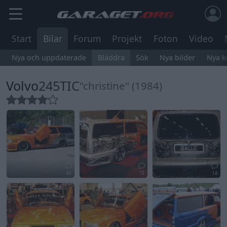
Start
Bilar
Forum
Projekt
Foton
Video
Nya och uppdaterade
Bläddra
Sök
Nya bilder
Nya 
Volvo
245TIC
"christine" (1984)
60
73
14