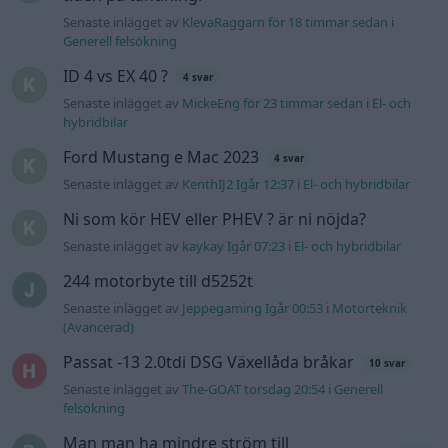
Puttelitens projekt Audi S2 Avant. Back
900 svar
to basic. + garagefix.
Senaste inlägget av
Putteliten för 19 timmar sedan
i
Projekt
Volkswagen Golf MK4 v6 4motion OEM++
14 svar
med JDM inspiration.
Senaste inlägget av
Stol3n_Identity Igår 10:06
i
Projekt
Manta b som ska räddas (kaross eller
122 svar
delar sökes)
Senaste inlägget av
Tyfors torsdag 23:25
i
Projekt
Huggern goes big block with 427 ZL-1!
551 svar
Senaste inlägget av
hugger69 torsdag 23:01
i
Projekt
Camaro som bruksbil?!
57 svar
Senaste inlägget av
Ev_volvo142 torsdag 22:10
i
Projekt
Volkswagen split bus t1 1962
2559 svar
Senaste inlägget av
Dr_snuggels torsdag 21:09
i
Projekt
Golf Mk2 16v Turbo
137 svar