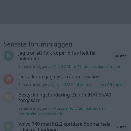
Senaste inlägget av
MickeEng för 23 timmar sedan
i
El- och
hybridbilar
Ford Mustang e Mac 2023
4 svar
Senaste inlägget av
KenthIJ2 Igår 12:37
i
El- och hybridbilar
Ni som kör HEV eller PHEV ? är ni nöjda?
Senaste inlägget av
kaykay Igår 07:23
i
El- och hybridbilar
244 motorbyte till d5252t
Senaste inlägget av
Jeppegaming Igår 00:53
i
Motorteknik
(Avancerad)
Passat -13 2.0tdi DSG Växellåda bråkar
10 svar
Senaste inlägget av
The-GOAT torsdag 20:54
i
Generell
felsökning
Man man ha mindre ström till
4 svar
Motorvärmare?
Senaste inlägget av
BilFixare torsdag 14:37
i
El- och hybridbilar
Senaste projektinläggen