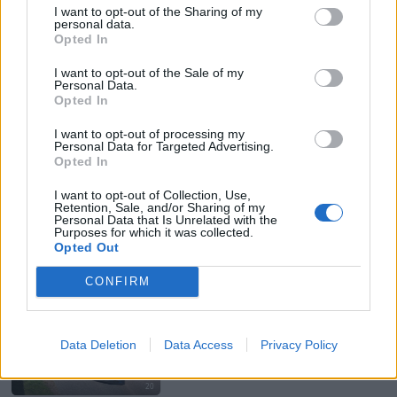
281
16 sept. 11
I want to opt-out of the Sharing of my
personal data.
19
Opted In
Honda S2000 (2007)
I want to opt-out of the Sale of my
Ikrana
Personal Data.
Opted In
21 960 visningar
88 kommentarer
53
16 maj 19
I want to opt-out of processing my
20
Personal Data for Targeted Advertising.
Opted In
Volkswagen Lupo 1.4 Turbo
(1999)
I want to opt-out of Collection, Use,
Retention, Sale, and/or Sharing of my
Personal Data that Is Unrelated with the
MissMums
Purposes for which it was collected.
Opted Out
79 142 visningar
307 kommentarer
483
7 juni 12
20
2
CONFIRM
Lamborghini Huracan LP610-4
"Liberty Walk"
(2016)
EricEkman
Data Deletion
Data Access
Privacy Policy
35 876 visningar
24 kommentarer
97
18