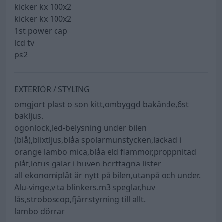
kicker kx 100x2
kicker kx 100x2
1st power cap
lcd tv
ps2
EXTERIÖR / STYLING
omgjort plast o son kitt,ombyggd bakände,6st
bakljus.
ögonlock,led-belysning under bilen
(blå),blixtljus,blåa spolarmunstycken,lackad i
orange lambo mica,blåa eld flammor,proppnitad
plåt,lotus gälar i huven.borttagna lister.
all ekonomiplåt är nytt på bilen,utanpå och under.
Alu-vinge,vita blinkers.m3 speglar,huv
lås,stroboscop,fjärrstyrning till allt.
lambo dörrar