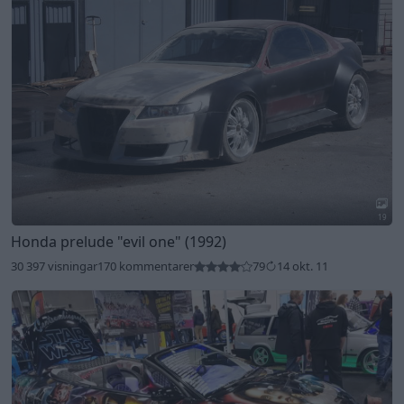
30 397 visningar
170 kommentarer
79
14 okt. 11
4
Mitsubishi Eclipse spyder gst
"Starwarsbilen"
(1997)
2 249 visningar
2
11 sept. 18