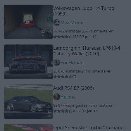
Audi RS4 B7 (2006)
Helena
88 977 visningar
933 kommentarer
1082
7 jan. 09
20
Opel Speedster Turbo
"Tornado"
(2005)
MattiasGbg
30 025 visningar
129 kommentarer
95
25 jan. 18
20
14
Ford GT 40 replica (1995)
Anton SLK
39 546 visningar
145 kommentarer
379
23 aug. 11
3
Toyota Supra (1996)