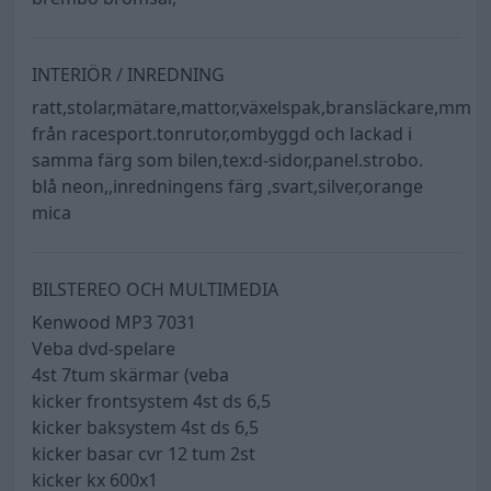
INTERIÖR / INREDNING
ratt,stolar,mätare,mattor,växelspak,bransläckare,mm
från racesport.tonrutor,ombyggd och lackad i
samma färg som bilen,tex:d-sidor,panel.strobo.
blå neon,,inredningens färg ,svart,silver,orange
mica
BILSTEREO OCH MULTIMEDIA
Kenwood MP3 7031
Veba dvd-spelare
4st 7tum skärmar (veba
kicker frontsystem 4st ds 6,5
kicker baksystem 4st ds 6,5
kicker basar cvr 12 tum 2st
kicker kx 600x1