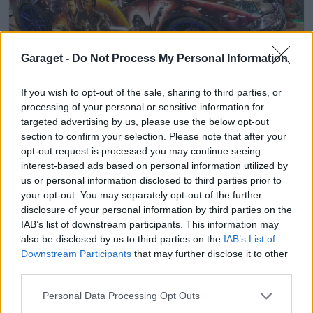
Garaget -
Do Not Process My Personal Information
If you wish to opt-out of the sale, sharing to third parties, or
processing of your personal or sensitive information for
targeted advertising by us, please use the below opt-out
section to confirm your selection. Please note that after your
opt-out request is processed you may continue seeing
interest-based ads based on personal information utilized by
20
us or personal information disclosed to third parties prior to
Volvo 945 tic
"v90 breddad"
(1997)
your opt-out. You may separately opt-out of the further
disclosure of your personal information by third parties on the
23 033 visningar
114 kommentarer
25
11 sept. 18
IAB’s list of downstream participants. This information may
Rekommenderade bilar
also be disclosed by us to third parties on the
IAB’s List of
Downstream Participants
that may further disclose it to other
Nissan Skyline R34 GTT (1998)
third parties.
Demonic
Personal Data Processing Opt Outs
28 657 visningar
79 kommentarer