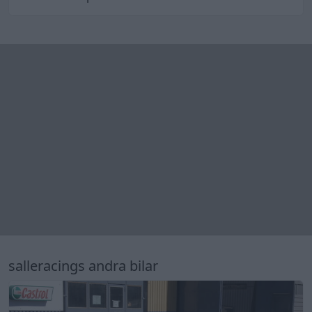
salleracings andra bilar
19
Honda prelude
"evil one"
(1992)