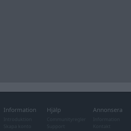
Övrig
information
Övrigt
Tips och
förslag
Felanmälan
®
GARAGET
v13.2 Copyright © 2001-2026 Garaget Media AB