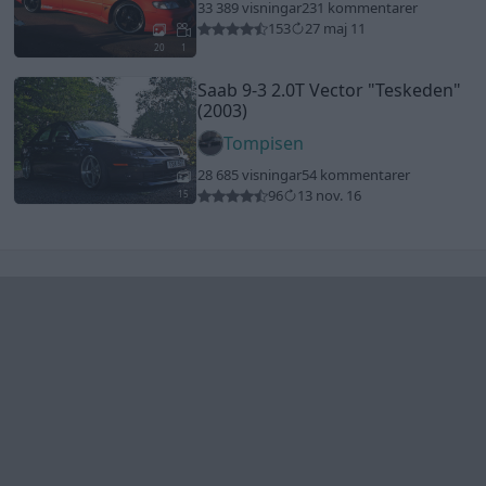
Senaste foruminläggen
Jag tror att folk köper bil av helt fel
36 svar
anledning.
Senaste inlägget av
The-GOAT för 4 timmar sedan
i
Allmänt
Detta köpte jag nyss-tråden
9743 svar
Senaste inlägget av
Jesper328 för 6 timmar sedan
i
Off topic
Bestyckningsfundering. Zenith INAT 35/40
förgasare
Senaste inlägget av
Mossan1 för 7 timmar sedan
i
Motorteknik (Avancerad)
Volvo 740 med lh2.2 spridare öppnar hela
2 svar
tiden på tändning.
Senaste inlägget av
KlevaRaggarn för 18 timmar sedan
i
Generell felsökning
ID 4 vs EX 40 ?
4 svar