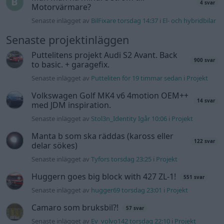
Senaste inlägget av
16vt4m torsdag 19:51
i
Projekt
Vw 1956 oval prosjekt
11 svar
Senaste inlägget av
jarleb torsdag 17:26
i
Projekt
Volvo 245 ?Turbo?
40 svar
Senaste inlägget av
Marurb1 onsdag 23:42
i
Projekt
Renovering av en Honda Civic Aerodeck
181 svar
VTi
Senaste inlägget av
Xebers76 onsdag 20:48
i
Projekt
Nyaste forumtrådarna
Bestyckningsfundering. Zenith INAT 35/40
förgasare
Senaste inlägget av
Mossan1 för 7 timmar sedan
i
Motorteknik (Avancerad)
ID 4 vs EX 40 ?
4 svar
Senaste inlägget av
MickeEng för 23 timmar sedan
i
El- och
hybridbilar