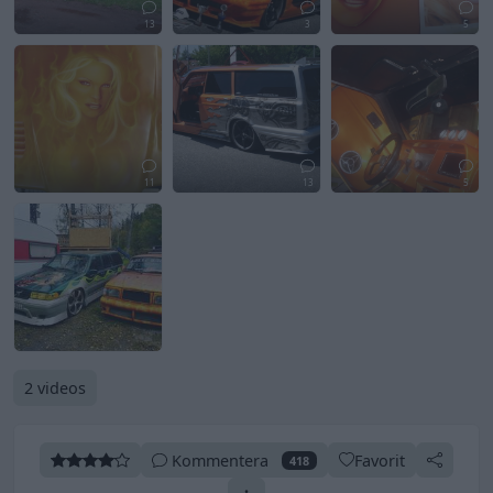
13
3
5
11
13
5
2 videos
Kommentera
Favorit
418