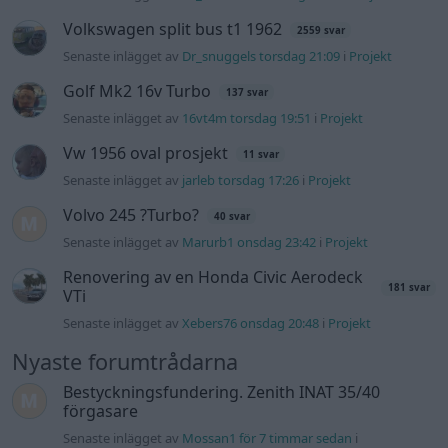
Ni som kör HEV eller PHEV ? är ni nöjda?
Senaste inlägget av
kaykay Igår 07:23
i
El- och hybridbilar
244 motorbyte till d5252t
Senaste inlägget av
Jeppegaming Igår 00:53
i
Motorteknik
(Avancerad)
Passat -13 2.0tdi DSG Växellåda bråkar
10 svar
Senaste inlägget av
The-GOAT torsdag 20:54
i
Generell
felsökning
Man man ha mindre ström till
4 svar
Motorvärmare?
Senaste inlägget av
BilFixare torsdag 14:37
i
El- och hybridbilar
Slipa och polera rinningar
4 svar
Senaste inlägget av
turboblondie tisdag 14:22
i
Bilvård och
biltvätt
Fälg till Husqvarna Novolett 1955
2 svar
Senaste inlägget av
Mossan1 tisdag 19:42
i
Övriga fordon