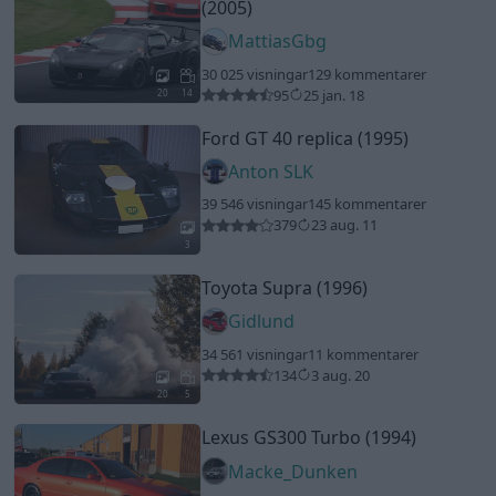
Gidlund
34 561 visningar
11 kommentarer
134
3 aug. 20
20
5
Lexus GS300 Turbo (1994)
Macke_Dunken
33 389 visningar
231 kommentarer
153
27 maj 11
20
1
Saab 9-3 2.0T Vector
"Teskeden"
(2003)
Tompisen
28 685 visningar
54 kommentarer
96
13 nov. 16
15