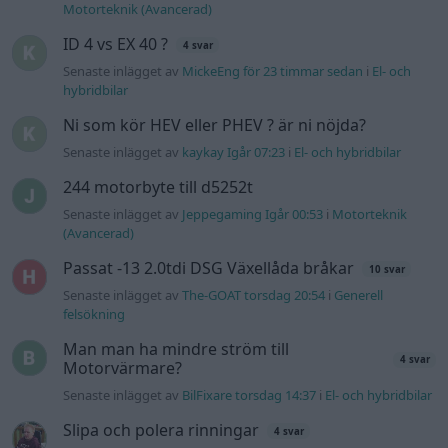
Övertryck i vevhus, Volvo 940 b230fk
1 svar
Senaste inlägget av
Mossan1 onsdag 11:07
i
Generell
felsökning
VW LT35 -04 2.5 TDI dör sporadiskt under
körning, startar direkt efter nyckelcykel.
1 svar
Delar bytta utan resultat.
Senaste inlägget av
Jesper328 tisdag 12:52
i
Generell
felsökning
Gå till forumet