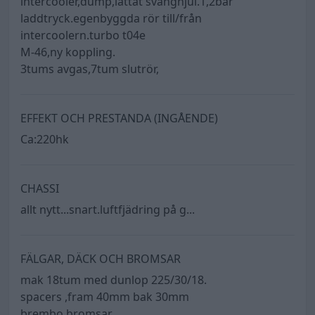
intercooler,dump,lättat svänghjul.1,2bar
laddtryck.egenbyggda rör till/från
intercoolern.turbo t04e
M-46,ny koppling.
3tums avgas,7tum slutrör,
EFFEKT OCH PRESTANDA (INGÅENDE)
Ca:220hk
CHASSI
allt nytt...snart.luftfjädring på g...
FÄLGAR, DÄCK OCH BROMSAR
mak 18tum med dunlop 225/30/18.
spacers ,fram 40mm bak 30mm
brembo bromsar,