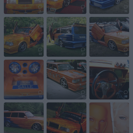
2
5
36
68
27
14
19
32
18