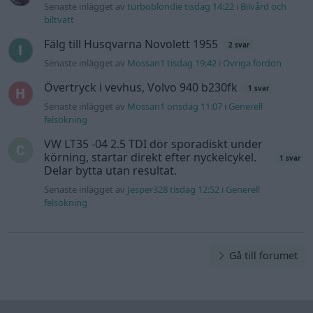
Information
Hjälp
Annonsera
Introduktion
Communityregler
Information
Skapa konto
Support
Kontakt
Integritetspolicy
och information
om användning
av cookies