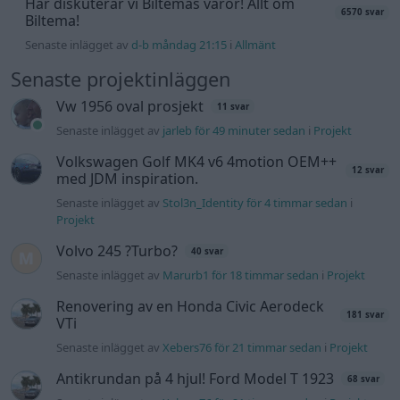
Volvo 245 ?Turbo?
40 svar
Senaste inlägget av
Marurb1 för 18 timmar sedan
i
Projekt
Renovering av en Honda Civic Aerodeck
181 svar
VTi
Senaste inlägget av
Xebers76 för 21 timmar sedan
i
Projekt
Antikrundan på 4 hjul! Ford Model T 1923
68 svar
Senaste inlägget av
Xebers76 för 21 timmar sedan
i
Projekt
Manta b som ska räddas (kaross eller
120 svar
delar sökes)
Senaste inlägget av
Tyfors Igår 17:48
i
Projekt
Camaro som bruksbil?!
56 svar
Senaste inlägget av
Ev_volvo142 Igår 09:02
i
Projekt
Volvo 740 GLT Långtids Projekt
46 svar
Senaste inlägget av
RubenRutegard tisdag 19:47
i
Projekt
Volvo 142 Elkonvertering Elbil
848 svar
Senaste inlägget av
Ev_volvo142 måndag 19:16
i
Projekt