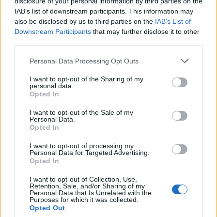
disclosure of your personal information by third parties on the
IAB’s list of downstream participants. This information may
Volkswagen Golf 1,8t 20vt 4wd
also be disclosed by us to third parties on the
IAB’s List of
"GTR 2"
(1986)
Downstream Participants
that may further disclose it to other
golf GTR
third parties.
35 670 visningar
5 kommentarer
Personal Data Processing Opt Outs
21
7 aug. 25
18
1
I want to opt-out of the Sharing of my
BMW 540iM Kompressor
"Quad-
personal data.
pipe Quaife LSD"
(1997)
Opted In
TCG
I want to opt-out of the Sale of my
Personal Data.
64 524 visningar
853 kommentarer
Opted In
499
12 juli 13
18
2
I want to opt-out of processing my
Honda CIVIC TYPE R
Personal Data for Targeted Advertising.
"SUMOPOWER"
(2004)
Opted In
TYPE_RR
I want to opt-out of Collection, Use,
Retention, Sale, and/or Sharing of my
24 035 visningar
18 kommentarer
Personal Data that Is Unrelated with the
221
21 juni 10
12
3
Purposes for which it was collected.
Opted Out
Audi Urquattro
"Urquattro"