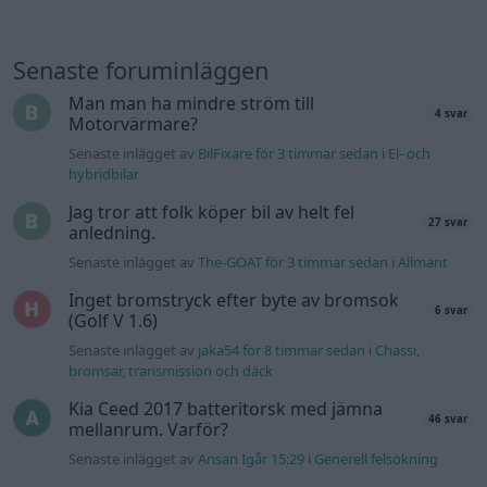
Inget bromstryck efter byte av bromsok
6 svar
(Golf V 1.6)
Senaste inlägget av
jaka54 för 8 timmar sedan
i
Chassi,
bromsar, transmission och däck
Kia Ceed 2017 batteritorsk med jämna
46 svar
mellanrum. Varför?
Senaste inlägget av
Ansan Igår 15:29
i
Generell felsökning
Övertryck i vevhus, Volvo 940 b230fk
1 svar
Senaste inlägget av
Mossan1 Igår 11:07
i
Generell felsökning
Fälg till Husqvarna Novolett 1955
2 svar
Senaste inlägget av
Mossan1 tisdag 19:42
i
Övriga fordon
Slipa och polera rinningar
4 svar
Senaste inlägget av
turboblondie tisdag 14:22
i
Bilvård och
biltvätt
VW LT35 -04 2.5 TDI dör sporadiskt under
körning, startar direkt efter nyckelcykel.
1 svar
Delar bytta utan resultat.