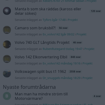
Volkswagen split bus t1 1962
2558 svar
Senaste inlägget av
Dr_snuggels måndag 18:29
i
Projekt
Nyaste forumtrådarna
Man man ha mindre ström till
4 svar
Motorvärmare?
Senaste inlägget av
BilFixare för 3 timmar sedan
i
El- och
hybridbilar
Slipa och polera rinningar
4 svar
Senaste inlägget av
turboblondie tisdag 14:22
i
Bilvård och
biltvätt
Fälg till Husqvarna Novolett 1955
2 svar
Senaste inlägget av
Mossan1 tisdag 19:42
i
Övriga fordon
Övertryck i vevhus, Volvo 940 b230fk
1 svar
Senaste inlägget av
Mossan1 Igår 11:07
i
Generell felsökning
VW LT35 -04 2.5 TDI dör sporadiskt under