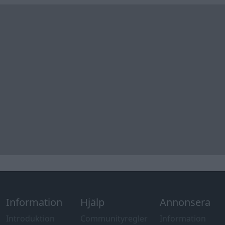
Information
Hjälp
Annonsera
Introduktion
Communityregler
Information
Skapa konto
Support
Kontakt
Integritetspolicy
och information
om användning
av cookies
Övrig
information
Övrigt
Tips och
förslag