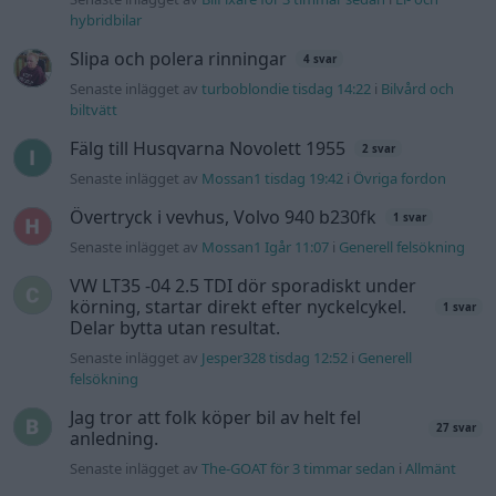
körning, startar direkt efter nyckelcykel.
1 svar
Delar bytta utan resultat.
Senaste inlägget av
Jesper328 tisdag 12:52
i
Generell
felsökning
Jag tror att folk köper bil av helt fel
27 svar
anledning.
Senaste inlägget av
The-GOAT för 3 timmar sedan
i
Allmänt
Ford s max
1 svar
Senaste inlägget av
nucken måndag 06:31
i
Motorteknik
(Grundläggande)
940 92 ABS problem
2 svar
Senaste inlägget av
H-Karlsson måndag 16:23
i
Generell
felsökning
Inget bromstryck efter byte av bromsok
6 svar
(Golf V 1.6)
Senaste inlägget av
jaka54 för 8 timmar sedan
i
Chassi,
bromsar, transmission och däck
Hög tomgång och höga avgasvärden
2 svar