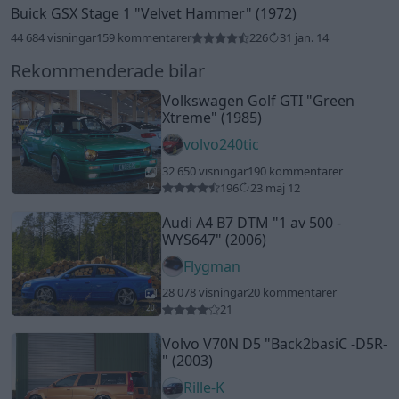
Buick GSX Stage 1
"Velvet Hammer"
(1972)
44 684 visningar
159 kommentarer
226
31 jan. 14
Rekommenderade bilar
Volkswagen Golf GTI
"Green
Xtreme"
(1985)
volvo240tic
32 650 visningar
190 kommentarer
196
23 maj 12
12
Audi A4 B7 DTM
"1 av 500 -
WYS647"
(2006)
Flygman
28 078 visningar
20 kommentarer
21
20
Volvo V70N D5
"Back2basiC -D5R-
"
(2003)
Rille-K