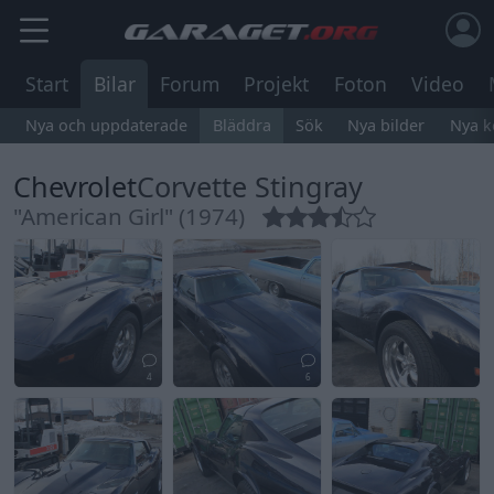
Start
Bilar
Forum
Projekt
Foton
Video
Nya och uppdaterade
Bläddra
Sök
Nya bilder
Nya 
Chevrolet
Corvette Stingray
"American Girl" (1974)
4
6