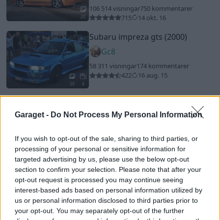
106 514 visningar
750 kommentarer
715
14 okt. 16
20
Subaru impreza gts (2000)
Gc8
58 311 visningar
174 kommentarer
422
16 aug. 15
20
4
Saab 9-3 ss aero
"Performance
By Autodepån"
(2004)
Garaget -
Do Not Process My Personal Information
iceman 850
If you wish to opt-out of the sale, sharing to third parties, or
64 552 visningar
659 kommentarer
processing of your personal or sensitive information for
533
4 juni 13
20
targeted advertising by us, please use the below opt-out
Saab 9-2x Aero
"SAABaru"
(2005)
section to confirm your selection. Please note that after your
opt-out request is processed you may continue seeing
Tribbe
interest-based ads based on personal information utilized by
110 536 visningar
255 kommentarer
us or personal information disclosed to third parties prior to
604
11 aug. 19
your opt-out. You may separately opt-out of the further
18
8