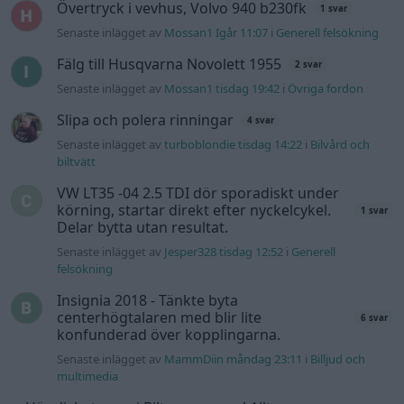
Senaste inlägget av
Jesper328 tisdag 12:52
i
Generell
felsökning
Insignia 2018 - Tänkte byta
centerhögtalaren med blir lite
6 svar
konfunderad över kopplingarna.
Senaste inlägget av
MammDiin måndag 23:11
i
Billjud och
multimedia
Här diskuterar vi Biltemas varor! Allt om
6570 svar
Biltema!
Senaste inlägget av
d-b måndag 21:15
i
Allmänt
Senaste projektinläggen
Vw 1956 oval prosjekt
11 svar
Senaste inlägget av
jarleb för 49 minuter sedan
i
Projekt
Volkswagen Golf MK4 v6 4motion OEM++
12 svar
med JDM inspiration.
Senaste inlägget av
Stol3n_Identity för 4 timmar sedan
i
Projekt