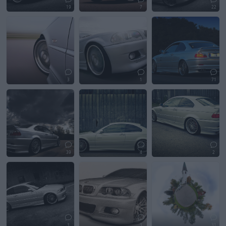
19
7
22
3
1
71
39
4
2
3
3
31