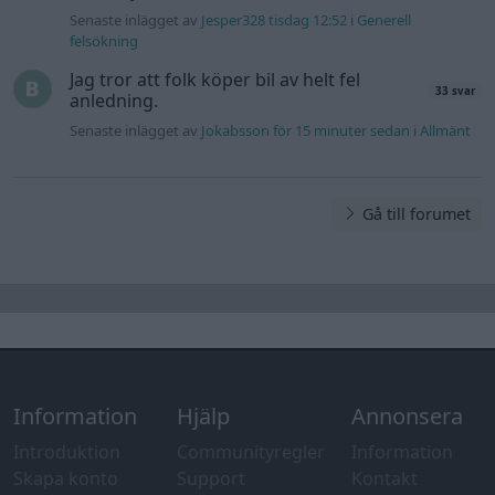
Senaste inlägget av
Jesper328 tisdag 12:52
i
Generell
felsökning
Jag tror att folk köper bil av helt fel
33 svar
anledning.
Senaste inlägget av
Jokabsson för 15 minuter sedan
i
Allmänt
Gå till forumet
Information
Hjälp
Annonsera
Introduktion
Communityregler
Information
Skapa konto
Support
Kontakt