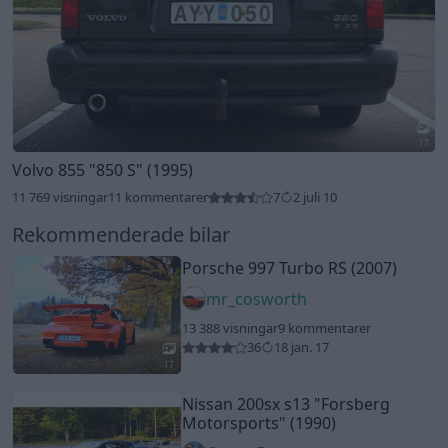
17
Volvo 855
"850 S"
(1995)
11 769 visningar
11 kommentarer
7
2 juli 10
Rekommenderade bilar
Porsche 997 Turbo RS (2007)
mr_cosworth
13 388 visningar
9 kommentarer
36
18 jan. 17
17
Nissan 200sx s13
"Forsberg
Motorsports"
(1990)