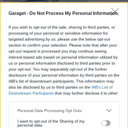
Corre_Foppa
58 330 visningar
37 kommentarer
Garaget -
Do Not Process My Personal Information
363
31 juli 17
14
4
BMW Z4M Coupe (2006)
If you wish to opt-out of the sale, sharing to third parties, or
processing of your personal or sensitive information for
per
targeted advertising by us, please use the below opt-out
30 173 visningar
10 kommentarer
section to confirm your selection. Please note that after your
38
13 nov. 24
opt-out request is processed you may continue seeing
18
interest-based ads based on personal information utilized by
us or personal information disclosed to third parties prior to
Subaru Impreza GT (2000)
your opt-out. You may separately opt-out of the further
kimpa81
disclosure of your personal information by third parties on the
IAB’s list of downstream participants. This information may
42 585 visningar
567 kommentarer
also be disclosed by us to third parties on the
IAB’s List of
474
6 maj 16
20
Downstream Participants
that may further disclose it to other
third parties.
BMW M5 turbo
"KIVerkstads
1000hk racebil -09"
(1993)
Personal Data Processing Opt Outs
konny
I want to opt-out of the Sharing of my
personal data.
126 196 visningar
476 kommentarer