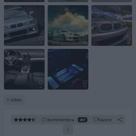
7
24
60
3
17
1 video
Kommentera
Favorit
407