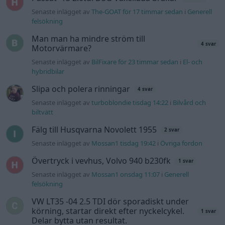
Senaste inlägget av
The-GOAT för 17 timmar sedan
i
Generell
felsökning
Man man ha mindre ström till
4 svar
Motorvärmare?
Senaste inlägget av
BilFixare för 23 timmar sedan
i
El- och
hybridbilar
Slipa och polera rinningar
4 svar
Senaste inlägget av
turboblondie tisdag 14:22
i
Bilvård och
biltvätt
Fälg till Husqvarna Novolett 1955
2 svar
Senaste inlägget av
Mossan1 tisdag 19:42
i
Övriga fordon
Övertryck i vevhus, Volvo 940 b230fk
1 svar
Senaste inlägget av
Mossan1 onsdag 11:07
i
Generell
felsökning
VW LT35 -04 2.5 TDI dör sporadiskt under
körning, startar direkt efter nyckelcykel.
1 svar
Delar bytta utan resultat.