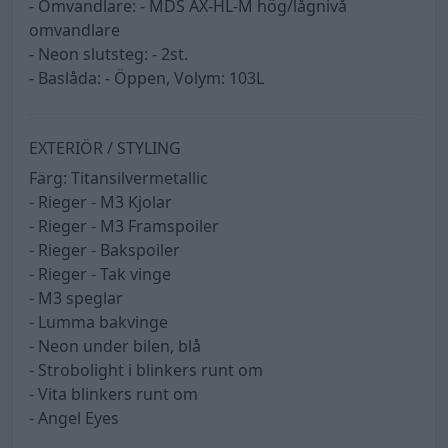
- Omvandlare: - MDS AX-HL-M hög/lågnivå
omvandlare
- Neon slutsteg: - 2st.
- Baslåda: - Öppen, Volym: 103L
EXTERIÖR / STYLING
Färg: Titansilvermetallic
- Rieger - M3 Kjolar
- Rieger - M3 Framspoiler
- Rieger - Bakspoiler
- Rieger - Tak vinge
- M3 speglar
- Lumma bakvinge
- Neon under bilen, blå
- Strobolight i blinkers runt om
- Vita blinkers runt om
- Angel Eyes