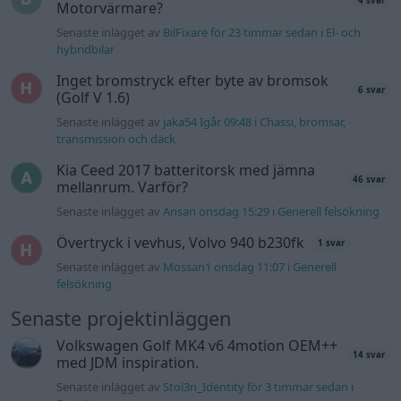
4 svar
Motorvärmare?
Senaste inlägget av
BilFixare för 23 timmar sedan
i
El- och
hybridbilar
Inget bromstryck efter byte av bromsok
6 svar
(Golf V 1.6)
Senaste inlägget av
jaka54 Igår 09:48
i
Chassi, bromsar,
transmission och däck
Kia Ceed 2017 batteritorsk med jämna
46 svar
mellanrum. Varför?
Senaste inlägget av
Ansan onsdag 15:29
i
Generell felsökning
Övertryck i vevhus, Volvo 940 b230fk
1 svar
Senaste inlägget av
Mossan1 onsdag 11:07
i
Generell
felsökning
Senaste projektinläggen
Volkswagen Golf MK4 v6 4motion OEM++
14 svar
med JDM inspiration.
Senaste inlägget av
Stol3n_Identity för 3 timmar sedan
i