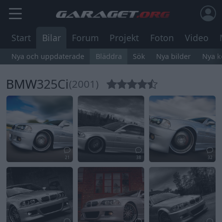
Start
Bilar
Forum
Projekt
Foton
Video
Nya och uppdaterade
Bläddra
Sök
Nya bilder
Nya 
BMW
325Ci
(2001)
21
38
32