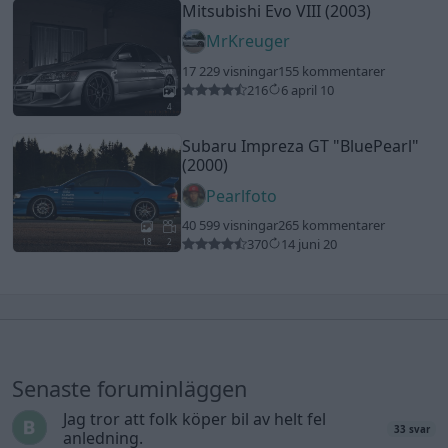
Mitsubishi Evo VIII (2003)
MrKreuger
17 229 visningar
155 kommentarer
216
6 april 10
4
Subaru Impreza GT
"BluePearl"
(2000)
Pearlfoto
40 599 visningar
265 kommentarer
370
14 juni 20
18
2
Senaste foruminläggen
Jag tror att folk köper bil av helt fel
33 svar
anledning.