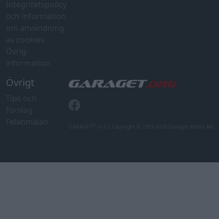
Integritetspolicy
och information
om användning
av cookies
Övrig
information
Övrigt
Tips och
förslag
Felanmälan
®
GARAGET
v13.2 Copyright © 2001-2026 Garaget Media AB