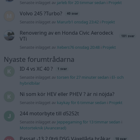
Senaste inlägget av
jarleb för 20 timmar sedan
i
Projekt
Volvo 245 ?Turbo?
40 svar
Senaste inlägget av
Marurb1 onsdag 23:42
i
Projekt
Renovering av en Honda Civic Aerodeck
181 svar
VTi
Senaste inlägget av
Xebers76 onsdag 20:48
i
Projekt
Nyaste forumtrådarna
ID 4 vs XC 40 ?
1 svar
Senaste inlägget av
torsen för 27 minuter sedan
i
El- och
hybridbilar
Ni som kör HEV eller PHEV ? är ni nöjda?
Senaste inlägget av
kaykay för 6 timmar sedan
i
Projekt
244 motorbyte till d5252t
Senaste inlägget av
Jeppegaming för 13 timmar sedan
i
Motorteknik (Avancerad)
Passat -13 2.0tdi DSG Växellåda bråkar
10 svar