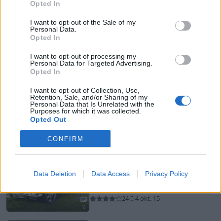
Opted In
618
10 okt. 16
20
4
I want to opt-out of the Sale of my
Fiat 600 ABARTH (1968)
Personal Data.
Opted In
frippe89
54 881 visningar
297 kommentarer
I want to opt-out of processing my
Personal Data for Targeted Advertising.
388
10 okt. 14
Opted In
20
I want to opt-out of Collection, Use,
Chevrolet Bel Air .
"GAAS Chevy"
Retention, Sale, and/or Sharing of my
(1956)
Personal Data that Is Unrelated with the
Purposes for which it was collected.
GAAS
Opted Out
59 078 visningar
257 kommentarer
CONFIRM
301
24 juli 23
20
3
Buick Riviera
"Boattail"
(1971)
Theriac
Data Deletion
Data Access
Privacy Policy
15 641 visningar
15 kommentarer
24
4 okt. 15
18