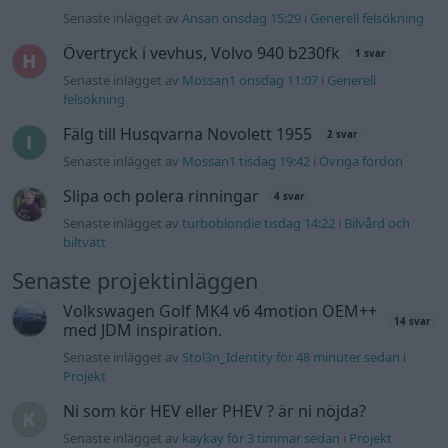
Senaste projektinläggen
Volkswagen Golf MK4 v6 4motion OEM++
14 svar
med JDM inspiration.
Senaste inlägget av
Stol3n_Identity för 48 minuter sedan
i
Projekt
Ni som kör HEV eller PHEV ? är ni nöjda?
Senaste inlägget av
kaykay för 3 timmar sedan
i
Projekt
Manta b som ska räddas (kaross eller
122 svar
delar sökes)
Senaste inlägget av
Tyfors för 11 timmar sedan
i
Projekt
Huggern goes big block with 427 ZL-1!
551 svar
Senaste inlägget av
hugger69 för 11 timmar sedan
i
Projekt
Camaro som bruksbil?!
57 svar
Senaste inlägget av
Ev_volvo142 för 12 timmar sedan
i
Projekt
Volkswagen split bus t1 1962
2559 svar
Senaste inlägget av
Dr_snuggels för 13 timmar sedan
i
Projekt