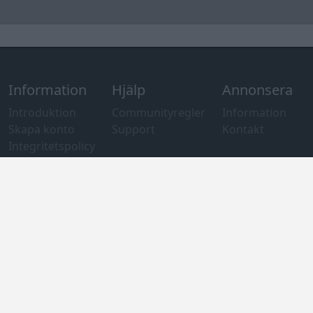
av cookies
Övrig
information
Övrigt
Tips och
förslag
Felanmälan
®
GARAGET
v13.2 Copyright © 2001-2026 Garaget Media AB