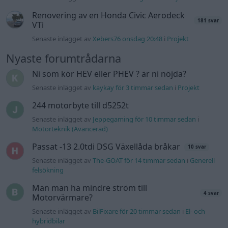
Passat -13 2.0tdi DSG Växellåda bråkar
10 svar
Senaste inlägget av
The-GOAT för 14 timmar sedan
i
Generell
felsökning
Man man ha mindre ström till
4 svar
Motorvärmare?
Senaste inlägget av
BilFixare för 20 timmar sedan
i
El- och
hybridbilar
Slipa och polera rinningar
4 svar
Senaste inlägget av
turboblondie tisdag 14:22
i
Bilvård och
biltvätt
Fälg till Husqvarna Novolett 1955
2 svar
Senaste inlägget av
Mossan1 tisdag 19:42
i
Övriga fordon
Övertryck i vevhus, Volvo 940 b230fk
1 svar
Senaste inlägget av
Mossan1 onsdag 11:07
i
Generell
felsökning
VW LT35 -04 2.5 TDI dör sporadiskt under
körning, startar direkt efter nyckelcykel.
1 svar