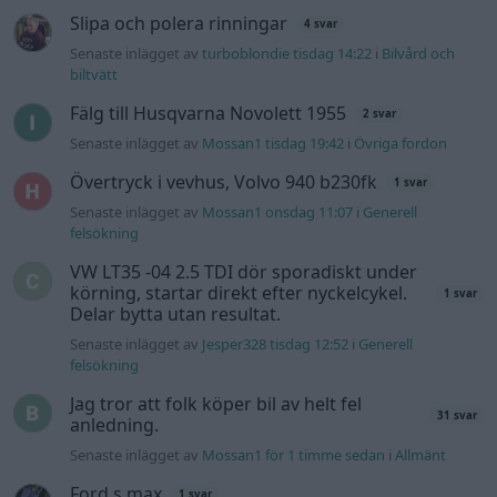
Delar bytta utan resultat.
Senaste inlägget av
Jesper328 tisdag 12:52
i
Generell
felsökning
Jag tror att folk köper bil av helt fel
31 svar
anledning.
Senaste inlägget av
Mossan1 för 1 timme sedan
i
Allmänt
Ford s max
1 svar
Senaste inlägget av
nucken måndag 06:31
i
Motorteknik
(Grundläggande)
Gå till forumet