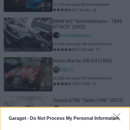
17 223 visningar
38 kommentarer
92
28 dec. 22
20
1
BMW M3
"Schmiedmann - TIME
ATTACK"
(2002)
Schmiedmann
93 343 visningar
148 kommentarer
603
28 sept. 15
20
15
Aston Martin DB 2/4 (1955)
DB2-4
26 206 visningar
159 kommentarer
199
7 feb. 12
20
2
Toyota GT86
"Seido ONE"
(2012)
JDM_project
27 283 visningar
110 kommentarer
Garaget -
Do Not Process My Personal Information
254
7 juli 14
14
1