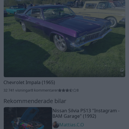
15
Chevrolet Impala (1965)
32 741 visningar
8 kommentarer
8
Rekommenderade bilar
Nissan Silvia PS13
"Instagram -
BAM Garage"
(1992)
Mattias.C.O