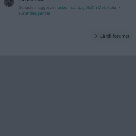
Information
Hjälp
Annonsera
Introduktion
Communityregler
Information
Skapa konto
Support
Kontakt
Integritetspolicy
och information
om användning