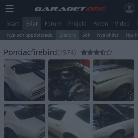
Start
Bilar
Forum
Projekt
Foton
Video
Nya och uppdaterade
Bläddra
Sök
Nya bilder
Nya 
Pontiac
firebird
(1974)
2
4