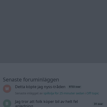
Senaste foruminläggen
Detta köpte jag nyss-tråden
9733 svar
Senaste inlägget av
spillolja för 25 minuter sedan
i
Off topic
Jag tror att folk köper bil av helt fel
31 svar
anledning.
Senaste inlägget av
Mossan1 för 1 timme sedan
i
Allmänt
244 motorbyte till d5252t
Senaste inlägget av
Jeppegaming för 10 timmar sedan
i
Motorteknik (Avancerad)
Passat -13 2.0tdi DSG Växellåda bråkar
10 svar
Senaste inlägget av
The-GOAT för 14 timmar sedan
i
Generell
felsökning
Man man ha mindre ström till
4 svar
Motorvärmare?
Senaste inlägget av
BilFixare för 20 timmar sedan
i
El- och