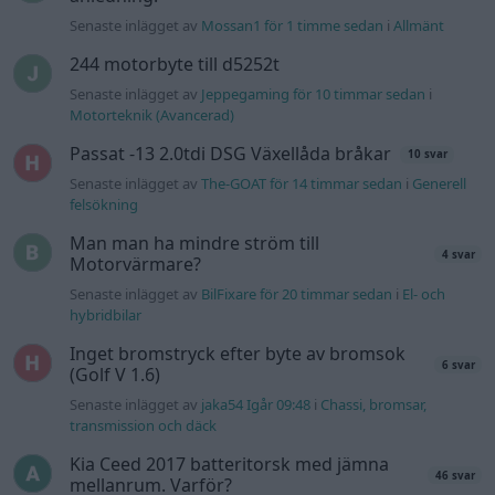
hybridbilar
Inget bromstryck efter byte av bromsok
6 svar
(Golf V 1.6)
Senaste inlägget av
jaka54 Igår 09:48
i
Chassi, bromsar,
transmission och däck
Kia Ceed 2017 batteritorsk med jämna
46 svar
mellanrum. Varför?
Senaste inlägget av
Ansan onsdag 15:29
i
Generell felsökning
Övertryck i vevhus, Volvo 940 b230fk
1 svar
Senaste inlägget av
Mossan1 onsdag 11:07
i
Generell
felsökning
Fälg till Husqvarna Novolett 1955
2 svar
Senaste inlägget av
Mossan1 tisdag 19:42
i
Övriga fordon
Slipa och polera rinningar
4 svar
Senaste inlägget av
turboblondie tisdag 14:22
i
Bilvård och
biltvätt