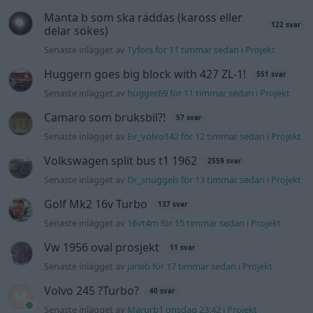
Golf Mk2 16v Turbo
137 svar
Senaste inlägget av
16vt4m för 15 timmar sedan
i
Projekt
Vw 1956 oval prosjekt
11 svar
Senaste inlägget av
jarleb för 17 timmar sedan
i
Projekt
Volvo 245 ?Turbo?
40 svar
Senaste inlägget av
Marurb1 onsdag 23:42
i
Projekt
Renovering av en Honda Civic Aerodeck
181 svar
VTi
Senaste inlägget av
Xebers76 onsdag 20:48
i
Projekt
Nyaste forumtrådarna
Ni som kör HEV eller PHEV ? är ni nöjda?
Senaste inlägget av
kaykay för 3 timmar sedan
i
Projekt
244 motorbyte till d5252t
Senaste inlägget av
Jeppegaming för 10 timmar sedan
i
Motorteknik (Avancerad)