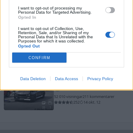
Colourflow"
(2008)
I want to opt-out of processing my
Jake1
Personal Data for Targeted Advertising.
Opted In
8 113 visningar
16 kommentarer
18
16 okt. 20
14
I want to opt-out of Collection, Use,
Retention, Sale, and/or Sharing of my
Personal Data that Is Unrelated with the
Volkswagen Lupo 1.4 Turbo
Purposes for which it was collected.
(1999)
Opted Out
MissMums
CONFIRM
79 132 visningar
307 kommentarer
483
7 juni 12
20
2
BMW e30 Turbo (1987)
Data Deletion
Data Access
Privacy Policy
kandevik
52 010 visningar
211 kommentarer
252
14 okt. 12
20
1