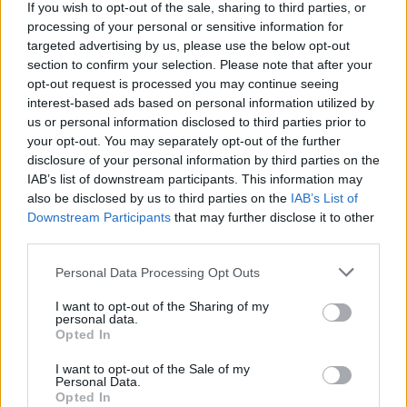
If you wish to opt-out of the sale, sharing to third parties, or
BMW Z3 M Coupe
"MH-GTR"
processing of your personal or sensitive information for
(1998)
targeted advertising by us, please use the below opt-out
section to confirm your selection. Please note that after your
Lajndblow
opt-out request is processed you may continue seeing
26 794 visningar
49 kommentarer
interest-based ads based on personal information utilized by
320
4 dec. 09
10
6
us or personal information disclosed to third parties prior to
your opt-out. You may separately opt-out of the further
Chevrolet Sport coupé
"- HOT
disclosure of your personal information by third parties on the
ROD -"
(1933)
IAB’s list of downstream participants. This information may
Hurricane
also be disclosed by us to third parties on the
IAB’s List of
Downstream Participants
that may further disclose it to other
31 610 visningar
349 kommentarer
third parties.
390
20
Personal Data Processing Opt Outs
Ford Mustang Mach 1 (1971)
tiimpa
I want to opt-out of the Sharing of my
personal data.
35 631 visningar
261 kommentarer
Opted In
296
15 okt. 15
20
3
I want to opt-out of the Sale of my
Personal Data.
Opted In
Mazda 3 MPS
"Mazdaspeed