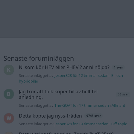
Jag tror att folk köper bil av helt fel
36 svar
anledning.
Senaste inlägget av
The-GOAT för 17 timmar sedan
i
Allmänt
Detta köpte jag nyss-tråden
9743 svar
Senaste inlägget av
Jesper328 för 19 timmar sedan
i
Off topic
Bestyckningsfundering. Zenith INAT 35/40
förgasare
Senaste inlägget av
Mossan1 för 21 timmar sedan
i
Motorteknik (Avancerad)
Volvo 740 med lh2.2 spridare öppnar hela
2 svar
tiden på tändning.
Senaste inlägget av
KlevaRaggarn fredag 23:57
i
Generell
felsökning
ID 4 vs EX 40 ?
4 svar
Senaste inlägget av
MickeEng fredag 18:13
i
El- och hybridbilar
Ford Mustang e Mac 2023
4 svar