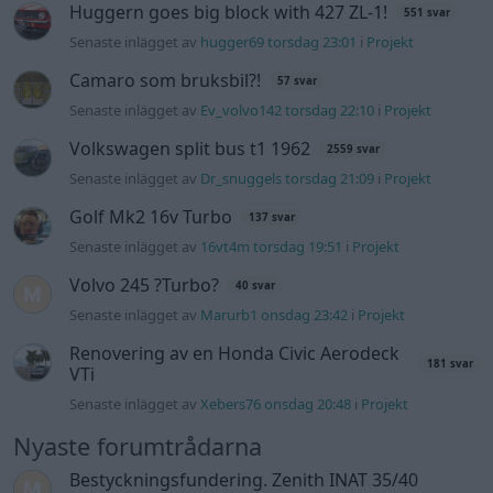
Senaste inlägget av
Marurb1 onsdag 23:42
i
Projekt
Renovering av en Honda Civic Aerodeck
181 svar
VTi
Senaste inlägget av
Xebers76 onsdag 20:48
i
Projekt
Nyaste forumtrådarna
Bestyckningsfundering. Zenith INAT 35/40
förgasare
Senaste inlägget av
Mossan1 för 21 timmar sedan
i
Motorteknik (Avancerad)
ID 4 vs EX 40 ?
4 svar
Senaste inlägget av
MickeEng fredag 18:13
i
El- och hybridbilar
Ni som kör HEV eller PHEV ? är ni nöjda?
1 svar
Senaste inlägget av
Jesper328 för 12 timmar sedan
i
El- och
hybridbilar
244 motorbyte till d5252t
Senaste inlägget av
Jeppegaming fredag 00:53
i
Motorteknik