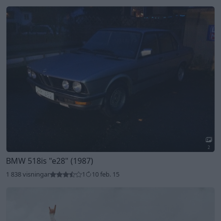
2
BMW 518is
"e28"
(1987)
1 838 visningar
1
10 feb. 15