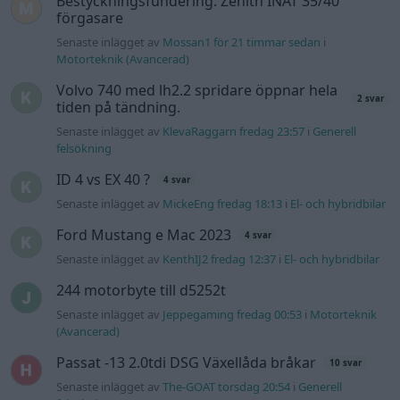
Senaste inlägget av
KenthIJ2 fredag 12:37
i
El- och hybridbilar
244 motorbyte till d5252t
Senaste inlägget av
Jeppegaming fredag 00:53
i
Motorteknik
(Avancerad)
Passat -13 2.0tdi DSG Växellåda bråkar
10 svar
Senaste inlägget av
The-GOAT torsdag 20:54
i
Generell
felsökning
Man man ha mindre ström till
4 svar
Motorvärmare?
Senaste inlägget av
BilFixare torsdag 14:37
i
El- och hybridbilar
Senaste projektinläggen
Vw 1956 oval prosjekt
12 svar
Senaste inlägget av
jarleb för 10 timmar sedan
i
Projekt
Puttelitens projekt Audi S2 Avant. Back
900 svar
to basic. + garagefix.
Senaste inlägget av
Putteliten fredag 22:10
i
Projekt