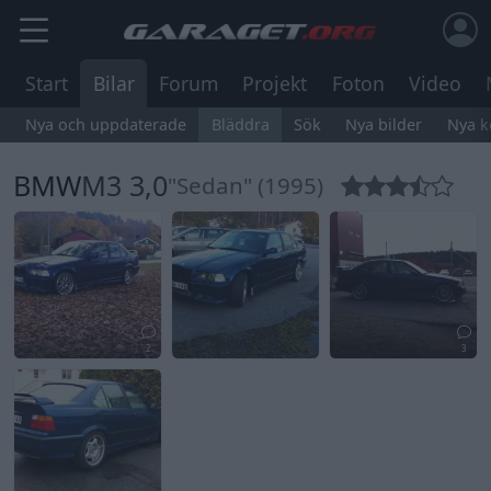
Start
Bilar
Forum
Projekt
Foton
Video
Nya och uppdaterade
Bläddra
Sök
Nya bilder
Nya 
BMW
M3 3,0
"Sedan" (1995)
2
3