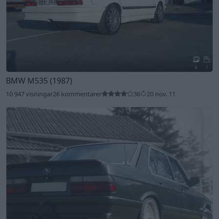
6
1
BMW M535 (1987)
10 947 visningar
26 kommentarer
36
20 nov. 11