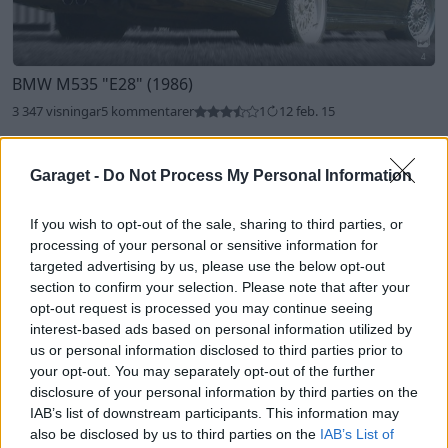
4
BMW M535
"E28"
(1986)
3 347 visningar
5 kommentarer
1
12 feb. 15
Visa fler
Garaget -
Do Not Process My Personal Information
Rekommenderade bilar
If you wish to opt-out of the sale, sharing to third parties, or
Mercedes Cls 350 ASMA (2005)
processing of your personal or sensitive information for
targeted advertising by us, please use the below opt-out
D3n1Zz
section to confirm your selection. Please note that after your
29 277 visningar
167 kommentarer
opt-out request is processed you may continue seeing
203
6 aug. 12
interest-based ads based on personal information utilized by
20
us or personal information disclosed to third parties prior to
your opt-out. You may separately opt-out of the further
Volvo 750 Turbo
"Energy"
(1988)
disclosure of your personal information by third parties on the
JumJum
IAB’s list of downstream participants. This information may
also be disclosed by us to third parties on the
IAB’s List of
58 882 visningar
207 kommentarer