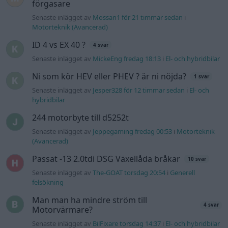
(Avancerad)
Passat -13 2.0tdi DSG Växellåda bråkar
10 svar
Senaste inlägget av
The-GOAT torsdag 20:54
i
Generell
felsökning
Man man ha mindre ström till
4 svar
Motorvärmare?
Senaste inlägget av
BilFixare torsdag 14:37
i
El- och hybridbilar
Slipa och polera rinningar
4 svar
Senaste inlägget av
turboblondie tisdag 14:22
i
Bilvård och
biltvätt
Fälg till Husqvarna Novolett 1955
2 svar
Senaste inlägget av
Mossan1 tisdag 19:42
i
Övriga fordon
Övertryck i vevhus, Volvo 940 b230fk
1 svar
Senaste inlägget av
Mossan1 onsdag 11:07
i
Generell
felsökning
VW LT35 -04 2.5 TDI dör sporadiskt under
körning, startar direkt efter nyckelcykel.
1 svar