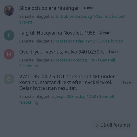
Delar bytta utan resultat.
Senaste inlägget av
Jesper328 tisdag 12:52
i
Generell
felsökning
Gå till forumet
Information
Hjälp
Annonsera
Introduktion
Communityregler
Information
Skapa konto
Support
Kontakt
Integritetspolicy
och information
om användning