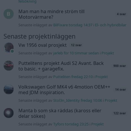
Volkswagen Golf MK4 v6 4motion OEM++
14 svar
med JDM inspiration.
Senaste inlägget av
Stol3n_Identity fredag 10:06
i
Projekt
Manta b som ska räddas (kaross eller
122 svar
delar sökes)
Senaste inlägget av
Tyfors torsdag 23:25
i
Projekt
Huggern goes big block with 427 ZL-1!
551 svar
Senaste inlägget av
hugger69 torsdag 23:01
i
Projekt
Camaro som bruksbil?!
57 svar
Senaste inlägget av
Ev_volvo142 torsdag 22:10
i
Projekt
Volkswagen split bus t1 1962
2559 svar
Senaste inlägget av
Dr_snuggels torsdag 21:09
i
Projekt
Golf Mk2 16v Turbo
137 svar
Senaste inlägget av
16vt4m torsdag 19:51
i
Projekt
Volvo 245 ?Turbo?
40 svar