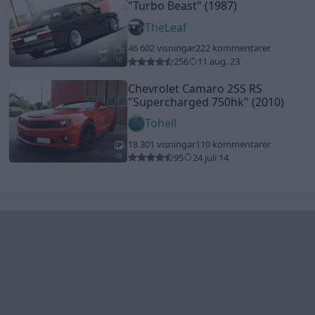
"Turbo Beast"
(1987)
TheLeaf
46 602 visningar
222 kommentarer
256
11 aug. 23
20
10
Chevrolet Camaro 2SS RS
"Supercharged 750hk"
(2010)
Tohell
18 301 visningar
110 kommentarer
95
24 juli 14
18
Senaste foruminläggen
Ni som kör HEV eller PHEV ? är ni nöjda?
1 svar
Senaste inlägget av
Jesper328 för 12 timmar sedan
i
El- och
hybridbilar