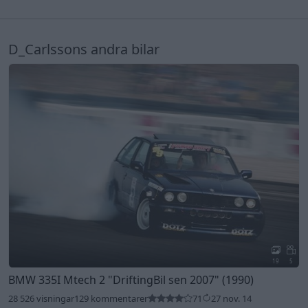
D_Carlssons andra bilar
19
5
BMW 335I Mtech 2
"DriftingBil sen 2007"
(1990)
28 526 visningar
129 kommentarer
71
27 nov. 14