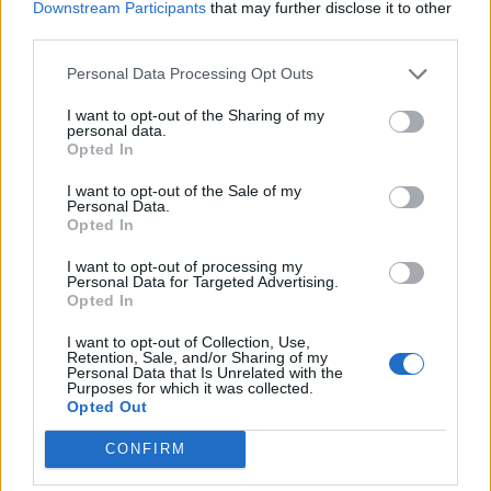
Downstream Participants
that may further disclose it to other
257
30 mars 15
third parties.
20
8
Jaguar F-Type S AWD
"Polarisvit"
Personal Data Processing Opt Outs
(2016)
I want to opt-out of the Sharing of my
nikotino
personal data.
Opted In
7 955 visningar
21 kommentarer
21
9 maj 20
8
1
I want to opt-out of the Sale of my
Personal Data.
Chevrolet Chevelle SS 454CI- Ls6
Opted In
"FAST ORANGE"
(1970)
I want to opt-out of processing my
Gordons
Personal Data for Targeted Advertising.
Opted In
39 526 visningar
230 kommentarer
284
21 juni 12
20
2
I want to opt-out of Collection, Use,
Retention, Sale, and/or Sharing of my
Personal Data that Is Unrelated with the
Chevrolet Camaro
"Chevy Super
Purposes for which it was collected.
Sport"
(1968)
Opted Out
caamaro68
CONFIRM
21 955 visningar
31 kommentarer
65
3 juni 19
20