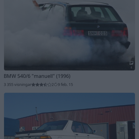
4
BMW 540/6
"manuell"
(1996)
3 355 visningar
2
9 feb. 15